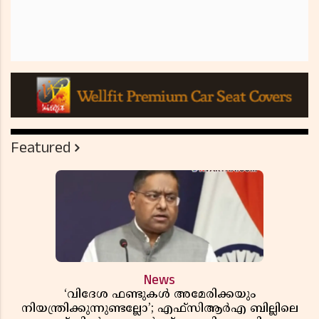
Featured
News
‘വിദേശ ഫണ്ടുകൾ അമേരിക്കയും
നിയന്ത്രിക്കുന്നുണ്ടല്ലോ’; എഫ്സിആർഎ ബില്ലിലെ