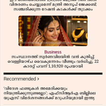
വിതരണം ചെയ്യുമെന്ന് മന്ത്രി അനൂപ് ജേക്കബ്;
സഞ്ചരിക്കുന്ന റേഷൻ കടകൾക്ക് തുടക്കം
Business
സംസ്ഥാനത്ത് സ്വർണവിലയിൽ വൻ കുതിപ്പ്;
വെള്ളിയാഴ്ച വൈകുന്നേരം വീണ്ടും വർധിച്ചു, 22
കാരറ്റ് പവന് 1,10,920 രൂപയായി
Recommended
‘വിദേശ ഫണ്ടുകൾ അമേരിക്കയും
നിയന്ത്രിക്കുന്നുണ്ടല്ലോ’; എഫ്സിആർഎ ബില്ലിലെ
യുഎസ് വിമർശനങ്ങൾക്ക് മറുപടിയുമായി ഇന്ത്യ