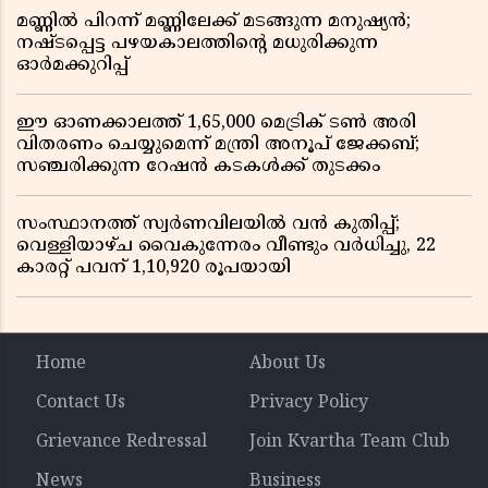
മണ്ണിൽ പിറന്ന് മണ്ണിലേക്ക് മടങ്ങുന്ന മനുഷ്യൻ;
നഷ്ടപ്പെട്ട പഴയകാലത്തിൻ്റെ മധുരിക്കുന്ന
ഓർമക്കുറിപ്പ്
ഈ ഓണക്കാലത്ത് 1,65,000 മെട്രിക് ടൺ അരി
വിതരണം ചെയ്യുമെന്ന് മന്ത്രി അനൂപ് ജേക്കബ്;
സഞ്ചരിക്കുന്ന റേഷൻ കടകൾക്ക് തുടക്കം
സംസ്ഥാനത്ത് സ്വർണവിലയിൽ വൻ കുതിപ്പ്;
വെള്ളിയാഴ്ച വൈകുന്നേരം വീണ്ടും വർധിച്ചു, 22
കാരറ്റ് പവന് 1,10,920 രൂപയായി
Home
About Us
Contact Us
Privacy Policy
Grievance Redressal
Join Kvartha Team Club
News
Business