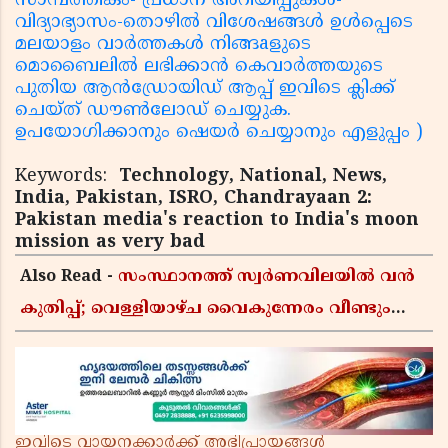
സാമ്പത്തികം- പ്രധാന അറിയിപ്പുകൾ-
വിദ്യാഭ്യാസം-തൊഴിൽ വിശേഷങ്ങൾ ഉൾപ്പെടെ
മലയാളം വാർത്തകൾ നിങ്ങaളുടെ
മൊബൈലിൽ ലഭിക്കാൻ കെവാർത്തയുടെ
പുതിയ ആൻഡ്രോയിഡ് ആപ്പ് ഇവിടെ ക്ലിക്ക്
ചെയ്ത് ഡൗൺലോഡ് ചെയ്യുക.
ഉപയോഗിക്കാനും ഷെയർ ചെയ്യാനും എളുപ്പം )
Keywords:
Technology, National, News,
India, Pakistan, ISRO, Chandrayaan 2:
Pakistan media's reaction to India's moon
mission as very bad
Also Read -
സംസ്ഥാനത്ത് സ്വർണവിലയിൽ വൻ
കുതിപ്പ്; വെള്ളിയാഴ്ച വൈകുന്നേരം വീണ്ടും
വർധിച്ചു, 22 കാരറ്റ് പവന് 1,10,920 രൂപയായി
ഇവിടെ വായനക്കാർക്ക് അഭിപ്രായങ്ങൾ