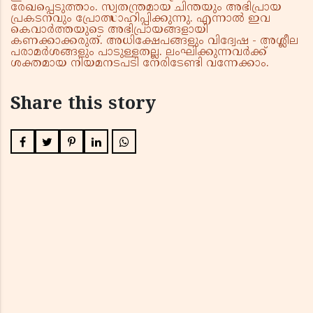
രേഖപ്പെടുത്താം. സ്വതന്ത്രമായ ചിന്തയും അഭിപ്രായ
പ്രകടനവും പ്രോത്സാഹിപ്പിക്കുന്നു. എന്നാൽ ഇവ
കെവാർത്തയുടെ അഭിപ്രായങ്ങളായി
കണക്കാക്കരുത്. അധിക്ഷേപങ്ങളും വിദ്വേഷ - അശ്ലീല
പരാമർശങ്ങളും പാടുള്ളതല്ല. ലംഘിക്കുന്നവർക്ക്
ശക്തമായ നിയമനടപടി നേരിടേണ്ടി വന്നേക്കാം.
Share this story