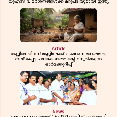
യുഎസ് വിമർശനങ്ങൾക്ക് മറുപടിയുമായി ഇന്ത്യ
Article
മണ്ണിൽ പിറന്ന് മണ്ണിലേക്ക് മടങ്ങുന്ന മനുഷ്യൻ;
നഷ്ടപ്പെട്ട പഴയകാലത്തിൻ്റെ മധുരിക്കുന്ന
ഓർമക്കുറിപ്പ്
News
ഈ ഓണക്കാലത്ത് 1,65,000 മെട്രിക് ടൺ അരി