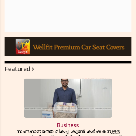
Featured
Business
സംസ്ഥാനത്തെ മികച്ച കൂൺ കർഷകനുള്ള