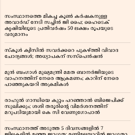
സംസ്ഥാനത്തെ മികച്ച കൂൺ കർഷകനുള്ള
അവാർഡ് നേടി സച്ചിൻ ജി പൈ; ഹൈടെക്
കൃഷിയിലൂടെ പ്രതിവർഷം 50 ലക്ഷം രൂപയുടെ
വരുമാനം
സ്കൂൾ ക്വിസിൽ സവർക്കറെ പുകഴ്ത്തി വിവാദ
ചോദ്യങ്ങൾ; അധ്യാപകന് സസ്പെൻഷൻ
മുൻ ബംഗാൾ മുഖ്യമന്ത്രി മമത ബാനർജിയുടെ
വാഹനത്തിന് നേരെ ആക്രമണം; കാറിന് നേരെ
പാഞ്ഞുകയറി അക്രമികൾ
രാഹുൽ ഗാന്ധിയെ കുറ്റം പറഞ്ഞാൽ ബിജെപിക്ക്
സുഖിക്കും; ശശി തരൂരിന്റെ വിമർശനത്തിന്
മറുപടിയുമായി കെ സി വേണുഗോപാൽ
സംസ്ഥാനത്ത് അടുത്ത 5 ദിവസങ്ങളിൽ 7
ജില്ലകളിൽ മഞ്ഞ ജാഗ്രത; മണിമലയാറിൽ ജാഗ്രതാ