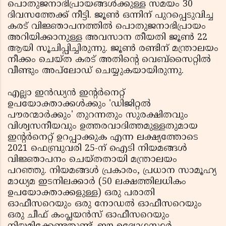
പൊതുജനാഭിപ്രായങ്ങൾക്കുള്ള സമയം 30
ദിവസത്തേക്ക് നീട്ടി. ജൂൺ ഒന്നിന് പുറപ്പെടുവിച്ച
കരട് വിജ്ഞാപനത്തിൽ പൊതുജനാഭിപ്രായം
അറിയിക്കാനുള്ള അവസാന തീയതി ജൂൺ 22
ആയി സൂചിപ്പിച്ചിരുന്നു. ജൂൺ രണ്ടിന് മന്ത്രാലയം
നീക്കം ചെയ്ത കരട് അതിന്റെ വെബ്‌സൈറ്റിൽ
വീണ്ടും അപ്‌ലോഡ് ചെയ്യുകയായിരുന്നു.
എല്ലാ ഇൻഡ്യൻ ഇന്റർനെറ്റ്
ഉപയോക്താക്കൾക്കും 'ഡിജിറ്റൽ
പൗരന്മാർക്കും' തുറന്നതും സുരക്ഷിതവും
വിശ്വസനീയവും ഉത്തരവാദിത്തമുള്ളതുമായ
ഇന്റർനെറ്റ് ഉറപ്പാക്കുക എന്ന ലക്ഷ്യത്തോടെ
2021 ഫെബ്രുവരി 25-ന് ഐടി നിയമങ്ങൾ
വിജ്ഞാപനം ചെയ്തതായി മന്ത്രാലയം
പറഞ്ഞു. നിയമങ്ങൾ പ്രകാരം, പ്രധാന സാമൂഹ്യ
മാധ്യമ ഇടനിലക്കാർ (50 ലക്ഷത്തിലധികം
ഉപയോക്താക്കളുള്ള) ഒരു പരാതി
ഓഫീസറെയും ഒരു നോഡൽ ഓഫീസറെയും
ഒരു ചീഫ് കംപ്ലയൻസ് ഓഫീസറെയും