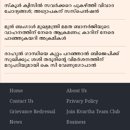
സ്കൂൾ ക്വിസിൽ സവർക്കറെ പുകഴ്ത്തി വിവാദ
ചോദ്യങ്ങൾ; അധ്യാപകന് സസ്പെൻഷൻ
മുൻ ബംഗാൾ മുഖ്യമന്ത്രി മമത ബാനർജിയുടെ
വാഹനത്തിന് നേരെ ആക്രമണം; കാറിന് നേരെ
പാഞ്ഞുകയറി അക്രമികൾ
രാഹുൽ ഗാന്ധിയെ കുറ്റം പറഞ്ഞാൽ ബിജെപിക്ക്
സുഖിക്കും; ശശി തരൂരിന്റെ വിമർശനത്തിന്
മറുപടിയുമായി കെ സി വേണുഗോപാൽ
Home
About Us
Contact Us
Privacy Policy
Grievance Redressal
Join Kvartha Team Club
News
Business