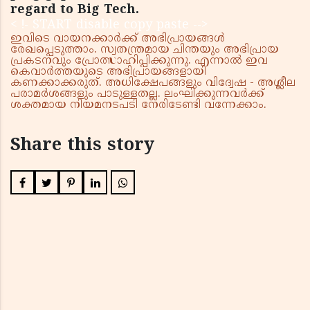
regard to Big Tech.
< !- START disable copy paste -->
ഇവിടെ വായനക്കാർക്ക് അഭിപ്രായങ്ങൾ
രേഖപ്പെടുത്താം. സ്വതന്ത്രമായ ചിന്തയും അഭിപ്രായ
പ്രകടനവും പ്രോത്സാഹിപ്പിക്കുന്നു. എന്നാൽ ഇവ
കെവാർത്തയുടെ അഭിപ്രായങ്ങളായി
കണക്കാക്കരുത്. അധിക്ഷേപങ്ങളും വിദ്വേഷ - അശ്ലീല
പരാമർശങ്ങളും പാടുള്ളതല്ല. ലംഘിക്കുന്നവർക്ക്
ശക്തമായ നിയമനടപടി നേരിടേണ്ടി വന്നേക്കാം.
Share this story