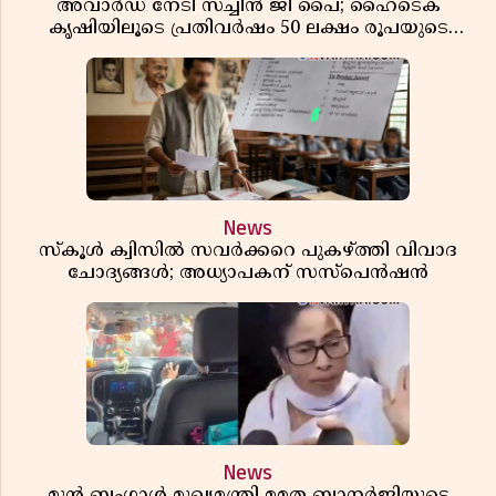
അവാർഡ് നേടി സച്ചിൻ ജി പൈ; ഹൈടെക്
കൃഷിയിലൂടെ പ്രതിവർഷം 50 ലക്ഷം രൂപയുടെ
വരുമാനം
News
സ്കൂൾ ക്വിസിൽ സവർക്കറെ പുകഴ്ത്തി വിവാദ
ചോദ്യങ്ങൾ; അധ്യാപകന് സസ്പെൻഷൻ
News
മുൻ ബംഗാൾ മുഖ്യമന്ത്രി മമത ബാനർജിയുടെ