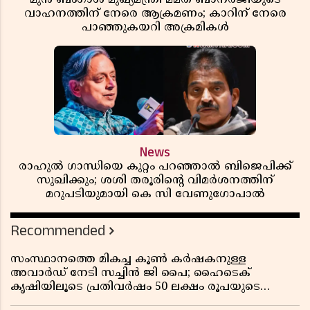
വാഹനത്തിന് നേരെ ആക്രമണം; കാറിന് നേരെ
പാഞ്ഞുകയറി അക്രമികൾ
News
രാഹുൽ ഗാന്ധിയെ കുറ്റം പറഞ്ഞാൽ ബിജെപിക്ക്
സുഖിക്കും; ശശി തരൂരിന്റെ വിമർശനത്തിന്
മറുപടിയുമായി കെ സി വേണുഗോപാൽ
Recommended
സംസ്ഥാനത്തെ മികച്ച കൂൺ കർഷകനുള്ള
അവാർഡ് നേടി സച്ചിൻ ജി പൈ; ഹൈടെക്
കൃഷിയിലൂടെ പ്രതിവർഷം 50 ലക്ഷം രൂപയുടെ
വരുമാനം