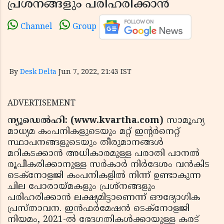
പ്രശ്‌നങ്ങളും പരിഹരിക്കാൻ
Channel
Group
By
Desk Delta
Jun 7, 2022, 21:43 IST
ADVERTISEMENT
ന്യൂഡെൽഹി: (www.kvartha.com)
സാമൂഹ്യ
മാധ്യമ കംപനികളുടെയും മറ്റ് ഇന്റർനെറ്റ്
സ്ഥാപനങ്ങളുടെയും തീരുമാനങ്ങൾ
മറികടക്കാൻ അധികാരമുള്ള പരാതി പാനൽ
രൂപീകരിക്കാനുള്ള സർകാർ നിർദേശം വൻകിട
ടെക്‌നോളജി കംപനികളിൽ നിന്ന് ഉണ്ടാകുന്ന
ചില പോരായ്മകളും പ്രശ്‌നങ്ങളും
പരിഹരിക്കാൻ ലക്ഷ്യമിട്ടാണെന്ന് ഔദ്യോഗിക
പ്രസ്താവന. ഇൻഫർമേഷൻ ടെക്‌നോളജി
നിയമം, 2021-ൽ ഭേദഗതികൾക്കായുള്ള കരട്