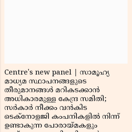
Centre's new panel | സാമൂഹ്യ
മാധ്യമ സ്ഥാപനങ്ങളുടെ
തീരുമാനങ്ങൾ മറികടക്കാൻ
അധികാരമുള്ള കേന്ദ്ര സമിതി;
സർകാർ നീക്കം വൻകിട
ടെക്‌നോളജി കംപനികളിൽ നിന്ന്
ഉണ്ടാകുന്ന പോരായ്മകളും