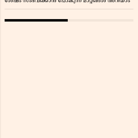
ശേഷം സംഭവിക്കാൻ പോകുന്ന മാറ്റങ്ങൾ അറിയാം