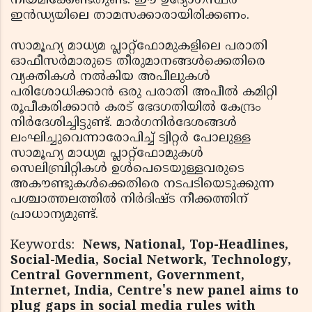
നിയമിക്കേണ്ടതുണ്ട്. ഈ ഉദ്യോഗസ്ഥർ
ഇൻഡ്യയിലെ താമസക്കാരായിരിക്കണം.
സാമൂഹ്യ മാധ്യമ പ്ലാറ്റ്‌ഫോമുകളിലെ പരാതി
ഓഫീസർമാരുടെ തീരുമാനങ്ങൾക്കെതിരെ
വ്യക്തികൾ നൽകിയ അപീലുകൾ
പരിശോധിക്കാൻ ഒരു പരാതി അപീൽ കമിറ്റി
രൂപീകരിക്കാൻ കരട് ഭേദഗതിയിൽ കേന്ദ്രം
നിർദേശിച്ചിട്ടുണ്ട്. മാർഗനിർദേശങ്ങൾ
ലംഘിച്ചുവെന്നാരോപിച്ച് ട്വിറ്റർ പോലുള്ള
സാമൂഹ്യ മാധ്യമ പ്ലാറ്റ്‌ഫോമുകൾ
സെലിബ്രിറ്റികൾ ഉൾപെടെയുള്ളവരുടെ
അകൗണ്ടുകൾക്കെതിരെ നടപടിയെടുക്കുന്ന
പശ്ചാത്തലത്തിൽ നിർദിഷ്ട നീക്കത്തിന്
പ്രാധാന്യമുണ്ട്.
Keywords:
News, National, Top-Headlines,
Social-Media, Social Network, Technology,
Central Government, Government,
Internet, India, Centre's new panel aims to
plug gaps in social media rules with