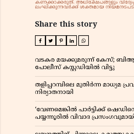
കണക്കാക്കരുത്. അധിക്ഷേപങ്ങളും വിദ്വേഷ
ലംഘിക്കുന്നവർക്ക് ശക്തമായ നിയമനടപടി 
Share this story
വടകര മയക്കുമരുന്ന് കേസ്; ബ
പോലീസ് കസ്റ്റഡിയിൽ വിട്ടു
തളിപ്പറമ്പിലെ മുതിർന്ന മാധ്യ
നിര്യാതനായി
‘വേണമെങ്കിൽ പാർട്ടിക്ക് ഷെഡിൻ്
പയ്യന്നൂരിൽ വിവാദ പ്രസംഗവുമാ