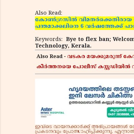
Also Read:
കോണ്‍ഗ്രസില്‍ വിമതര്‍ക്കെതിരായ 
പന്തമാക്കലിനെ 6 വര്‍ഷത്തേക്ക് പാര്‍ട
Keywords:
Bye to flex ban; Welco
Technology, Kerala.
Also Read -
വടകര മയക്കുമരുന്ന് 
കീർത്തനയെ പോലീസ് കസ്റ്റഡിയിൽ വി
ഇവിടെ വായനക്കാർക്ക് അഭിപ്രായങ്ങൾ രേഖപ
പ്രകടനവും പ്രോത്സാഹിപ്പിക്കുന്നു. എന