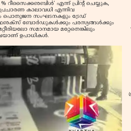
100 % റീസൈക്കഌബിള്‍' എന്ന് പ്രിന്റ് ചെയ്യുക,
േര്, പ്രചാരണ കാലാവധി എന്നിവ
ടികളും പൊതുജന സംഘടനകളും ട്രേഡ്
ക്‌സ് ബോര്‍ഡുകള്‍ക്കും പരസ്യങ്ങള്‍ക്കും
റ്റീരിയലോ സമാനമായ മറ്റേതെങ്കിലും
യാണ് ഉപാധികള്‍.