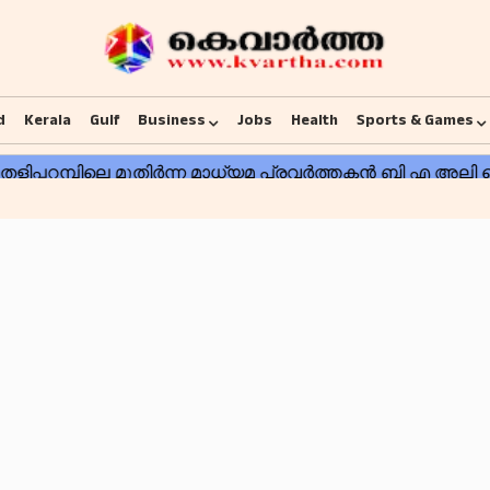
d
Kerala
Gulf
Business
Jobs
Health
Sports & Games