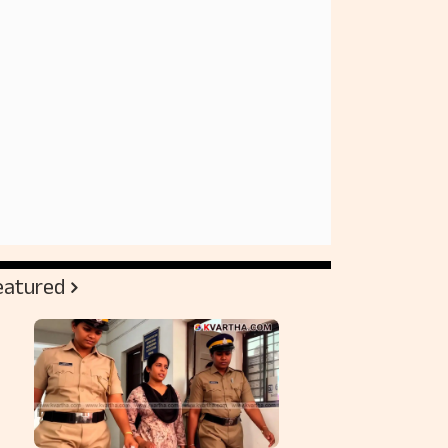
eatured