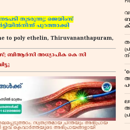
R
വ
നടപടി തുടരുന്നു; ജെയിംസ്
ബ
്ടിയില്‍നിന്ന് പുറത്താക്കി
ക
വി
me to poly ethelin, Thiruvananthapuram,
തള
പ
കേസ്; ബിആർസി അധ്യാപിക കെ സി
ന
ട്ടു
‘
അ
പ
ക
ല
ആ
പ
ശ
്പെടുത്താം. സ്വതന്ത്രമായ ചിന്തയും അഭിപ്രായ
്നാൽ ഇവ കെവാർത്തയുടെ അഭിപ്രായങ്ങളായി
വ