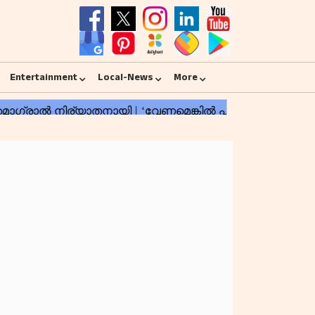
Entertainment
Local-News
More