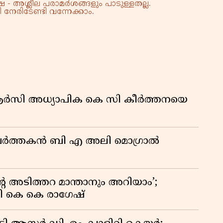
 - അശ്ലീല പരാമർശങ്ങളും പാടുള്ളതല്ല.
കു
നേരിടേണ്ടി വന്നേക്കാം.
റി
ിആർസി അധ്യാപിക കെ സി കീർത്തനയെ
മ പ്രവർത്തകൻ ബി എ അലി മൊഗ്രാൽ
റെ അടിത്തറ മാന്താനും അറിയാം’;
യി കെ കെ രാഗേഷ്