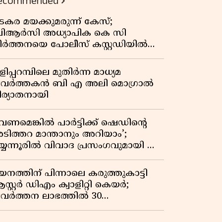
ecommended
കുതിപ്പ് രേഖപ്പെടുത്തി ആദ്യ പാദ
റിപ്പോർട്ട് പുറത്ത്
ടകര മയക്കുമരുന്ന് കേസ്;
ിആർസി അധ്യാപിക കെ സി
ീർത്തനയെ പോലീസ് കസ്റ്റഡിയിൽ
ട്ടു
ിപ്പറമ്പിലെ മുതിർന്ന മാധ്യമ
്രവർത്തകൻ ബി എ അലി മൊഗ്രാൽ
ിര്യാതനായി
വേണമെങ്കിൽ പാർട്ടിക്ക് ഷെഡിൻ്റെ
ടിത്തറ മാന്താനും അറിയാം’;
യ്യന്നൂരിൽ വിവാദ പ്രസംഗവുമായി കെ
െ രാഗേഷ്
യനത്തിന് പിന്നാലെ കരുത്തുകാട്ടി
സ്റ്റർ ഡിഎം ക്വാളിറ്റി കെയർ;
്രവർത്തന ലാഭത്തിൽ 30
തമാനത്തിൻ്റെ വളർച്ച,
രുമാനത്തിലും ലാഭത്തിലും വൻ