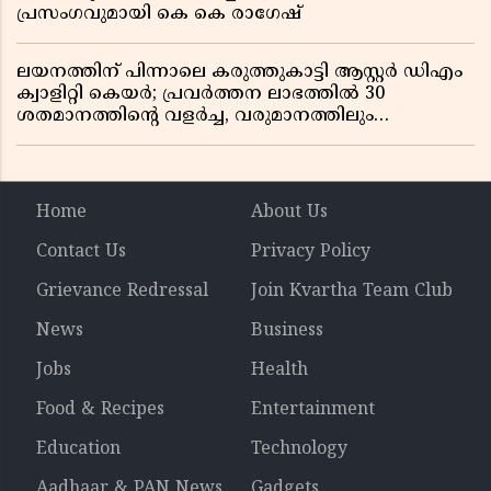
പ്രസംഗവുമായി കെ കെ രാഗേഷ്
ലയനത്തിന് പിന്നാലെ കരുത്തുകാട്ടി ആസ്റ്റർ ഡിഎം
ക്വാളിറ്റി കെയർ; പ്രവർത്തന ലാഭത്തിൽ 30
ശതമാനത്തിൻ്റെ വളർച്ച, വരുമാനത്തിലും
ലാഭത്തിലും വൻ കുതിപ്പ് രേഖപ്പെടുത്തി ആദ്യ പാദ
റിപ്പോർട്ട് പുറത്ത്
Home
About Us
Contact Us
Privacy Policy
Grievance Redressal
Join Kvartha Team Club
News
Business
Jobs
Health
Food & Recipes
Entertainment
Education
Technology
Aadhaar & PAN News
Gadgets