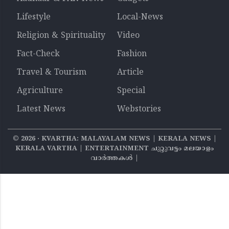
Lifestyle
Local-News
Religion & Spirituality
Video
Fact-Check
Fashion
Travel & Tourism
Article
Agriculture
Special
Latest News
Webstories
©
2026
‧ KVARTHA: MALAYALAM NEWS | KERALA NEWS |
KERALA VARTHA | ENTERTAINMENT ചുറ്റുവട്ടം മലയാളം
വാര്‍ത്തകൾ |