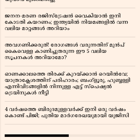
ജനന-മരണ രജിസ്ട്രേഷൻ വൈകിയാൽ ഇനി
കോടതി കയറണം; ഇന്ത്യയിൽ നിയമങ്ങളിൽ വന്ന
വലിയ മാറ്റങ്ങൾ അറിയാം
അവഗണിക്കരുത്! രോഗങ്ങൾ വരുന്നതിന് മുൻപ്
കൈവെള്ള കാണിച്ചുതരുന്ന ഈ 5 വലിയ
സൂചനകൾ അറിയാമോ?
ഓണക്കാലത്തെ തിരക്ക് കുറയ്ക്കാൻ റെയിൽവേ;
യാത്രാക്ലേശത്തിന് പരിഹാരം; ബംഗ്ളൂരു, ഹുബ്ബള്ളി
എന്നിവിടങ്ങളിൽ നിന്നുള്ള എട്ട് സ്പെഷ്യൽ
ട്രെയിനുകൾ നീട്ടി
4 വർഷത്തെ ബിരുദമുള്ളവർക്ക് ഇനി ഒരു വർഷം
കൊണ്ട് പിജി; പുതിയ മാർഗരേഖയുമായി യുജിസി