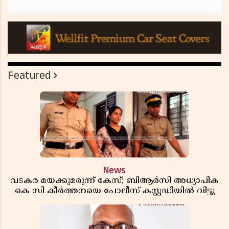
Featured
News
വടകര മയക്കുമരുന്ന് കേസ്; ബിആർസി അധ്യാപിക
കെ സി കീർത്തനയെ പോലീസ് കസ്റ്റഡിയിൽ വിട്ടു