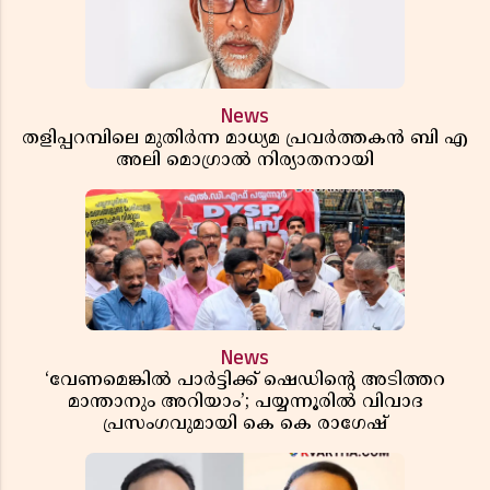
News
തളിപ്പറമ്പിലെ മുതിർന്ന മാധ്യമ പ്രവർത്തകൻ ബി എ
അലി മൊഗ്രാൽ നിര്യാതനായി
News
‘വേണമെങ്കിൽ പാർട്ടിക്ക് ഷെഡിൻ്റെ അടിത്തറ
മാന്താനും അറിയാം’; പയ്യന്നൂരിൽ വിവാദ
പ്രസംഗവുമായി കെ കെ രാഗേഷ്