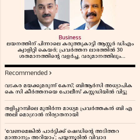
Business
ലയനത്തിന് പിന്നാലെ കരുത്തുകാട്ടി ആസ്റ്റർ ഡിഎം
ക്വാളിറ്റി കെയർ; പ്രവർത്തന ലാഭത്തിൽ 30
ശതമാനത്തിൻ്റെ വളർച്ച, വരുമാനത്തിലും
ലാഭത്തിലും വൻ കുതിപ്പ് രേഖപ്പെടുത്തി ആദ്യ പാദ
റിപ്പോർട്ട് പുറത്ത്
Recommended
വടകര മയക്കുമരുന്ന് കേസ്; ബിആർസി അധ്യാപിക
കെ സി കീർത്തനയെ പോലീസ് കസ്റ്റഡിയിൽ വിട്ടു
തളിപ്പറമ്പിലെ മുതിർന്ന മാധ്യമ പ്രവർത്തകൻ ബി എ
അലി മൊഗ്രാൽ നിര്യാതനായി
‘വേണമെങ്കിൽ പാർട്ടിക്ക് ഷെഡിൻ്റെ അടിത്തറ
മാന്താനും അറിയാം’; പയ്യന്നൂരിൽ വിവാദ