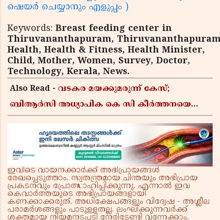
ഷെയർ ചെയ്യാനും എളുപ്പം )
Keywords:
Breast feeding center in
Thiruvananthapuram, Thiruvananthapuram
Health, Health & Fitness, Health Minister,
Child, Mother, Women, Survey, Doctor,
Technology, Kerala, News.
Also Read -
വടകര മയക്കുമരുന്ന് കേസ്;
ബിആർസി അധ്യാപിക കെ സി കീർത്തനയെ
പോലീസ് കസ്റ്റഡിയിൽ വിട്ടു
ഇവിടെ വായനക്കാർക്ക് അഭിപ്രായങ്ങൾ
രേഖപ്പെടുത്താം. സ്വതന്ത്രമായ ചിന്തയും അഭിപ്രായ
പ്രകടനവും പ്രോത്സാഹിപ്പിക്കുന്നു. എന്നാൽ ഇവ
കെവാർത്തയുടെ അഭിപ്രായങ്ങളായി
കണക്കാക്കരുത്. അധിക്ഷേപങ്ങളും വിദ്വേഷ - അശ്ലീല
പരാമർശങ്ങളും പാടുള്ളതല്ല. ലംഘിക്കുന്നവർക്ക്
ശക്തമായ നിയമനടപടി നേരിടേണ്ടി വന്നേക്കാം.