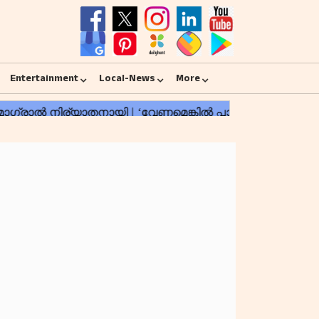
Entertainment
Local-News
More