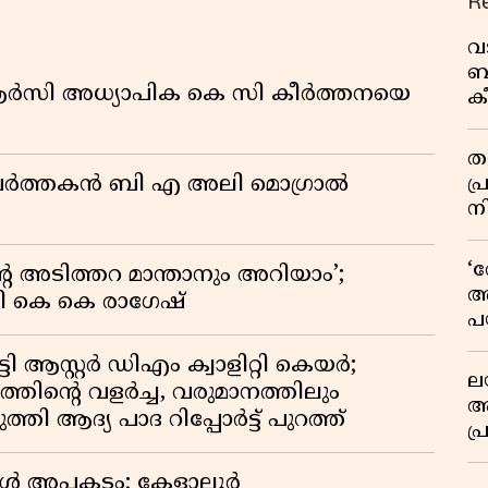
R
വ
ബ
ിആർസി അധ്യാപിക കെ സി കീർത്തനയെ
ക
വി
തള
പ
മ പ്രവർത്തകൻ ബി എ അലി മൊഗ്രാൽ
ന
‘
റെ അടിത്തറ മാന്താനും അറിയാം’;
അ
യി കെ കെ രാഗേഷ്
പ
ക
ി ആസ്റ്റർ ഡിഎം ക്വാളിറ്റി കെയർ;
ല
തിൻ്റെ വളർച്ച, വരുമാനത്തിലും
ആ
്തി ആദ്യ പാദ റിപ്പോർട്ട് പുറത്ത്
പ
ശ
വ
്പോൾ അപകടം; കേളാലൂർ