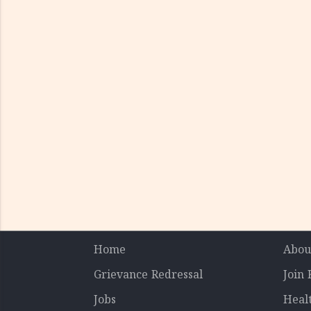
Home
Abou
Grievance Redressal
Join
Jobs
Heal