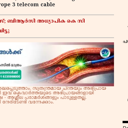
rope 3 telecom cable
കേസ്; ബിആർസി അധ്യാപിക കെ സി
ട്ടു
പ
്പെടുത്താം. സ്വതന്ത്രമായ ചിന്തയും അഭിപ്രായ
്നാൽ ഇവ കെവാർത്തയുടെ അഭിപ്രായങ്ങളായി
 - അശ്ലീല പരാമർശങ്ങളും പാടുള്ളതല്ല.
നേരിടേണ്ടി വന്നേക്കാം.