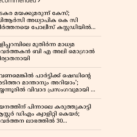
ecommended
കുതിപ്പ് രേഖപ്പെടുത്തി ആദ്യ പാദ
റിപ്പോർട്ട് പുറത്ത്
ടകര മയക്കുമരുന്ന് കേസ്;
ിആർസി അധ്യാപിക കെ സി
ീർത്തനയെ പോലീസ് കസ്റ്റഡിയിൽ
ട്ടു
ിപ്പറമ്പിലെ മുതിർന്ന മാധ്യമ
്രവർത്തകൻ ബി എ അലി മൊഗ്രാൽ
ിര്യാതനായി
വേണമെങ്കിൽ പാർട്ടിക്ക് ഷെഡിൻ്റെ
ടിത്തറ മാന്താനും അറിയാം’;
യ്യന്നൂരിൽ വിവാദ പ്രസംഗവുമായി കെ
െ രാഗേഷ്
യനത്തിന് പിന്നാലെ കരുത്തുകാട്ടി
സ്റ്റർ ഡിഎം ക്വാളിറ്റി കെയർ;
്രവർത്തന ലാഭത്തിൽ 30
തമാനത്തിൻ്റെ വളർച്ച,
രുമാനത്തിലും ലാഭത്തിലും വൻ