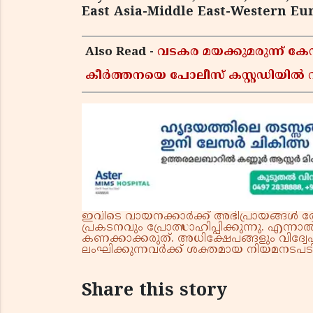
East Asia-Middle East-Western Eu
Also Read -
വടകര മയക്കുമരുന്ന് 
കീർത്തനയെ പോലീസ് കസ്റ്റഡിയിൽ വി
ഇവിടെ വായനക്കാർക്ക് അഭിപ്രായങ്ങൾ രേഖപ
പ്രകടനവും പ്രോത്സാഹിപ്പിക്കുന്നു. എന
കണക്കാക്കരുത്. അധിക്ഷേപങ്ങളും വിദ്വേഷ
ലംഘിക്കുന്നവർക്ക് ശക്തമായ നിയമനടപടി 
Share this story