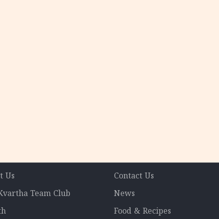
t Us
Contact Us
 Kvartha Team Club
News
th
Food & Recipes