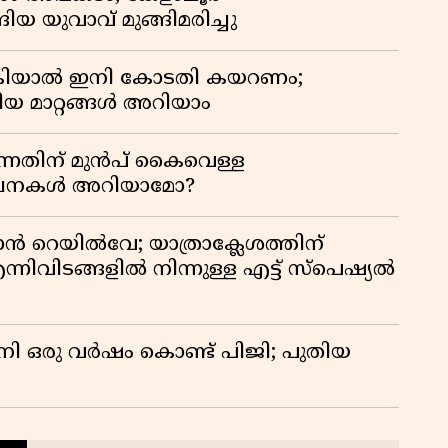
കു
ിയ യുവാവ് മുങ്ങിമരിച്ചു
റി
കിയാൽ ഇനി കോടതി കയറണം;
ിയ മാറ്റങ്ങൾ അറിയാം
്നതിന് മുൻപ് കൈവെള്ള
സൂചനകൾ അറിയാമോ?
ാൻ റെയിൽവേ; യാത്രാക്ലേശത്തിന്
്നിവിടങ്ങളിൽ നിന്നുള്ള എട്ട് സ്പെഷ്യൽ
നി ഒരു വർഷം കൊണ്ട് പിജി; പുതിയ