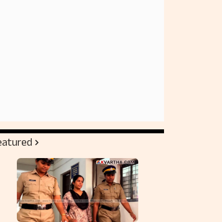
eatured