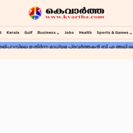
d
Kerala
Gulf
Business
Jobs
Health
Sports & Games