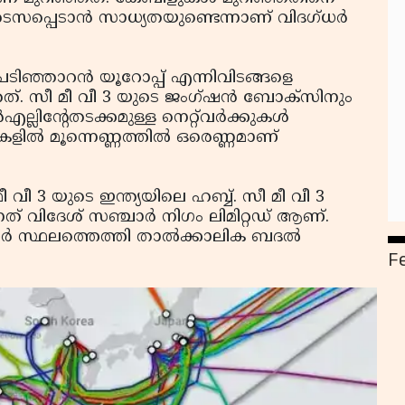
റ് തടസപ്പെടാന്‍ സാധ്യതയുണ്ടെന്നാണ് വിദഗ്ധര്‍
യ, പടിഞ്ഞാറന്‍ യൂറോപ്പ് എന്നിവിടങ്ങളെ
ഞത്. സീ മീ വീ 3 യുടെ ജംഗ്ഷന്‍ ബോക്‌സിനും
്ലിന്റേതടക്കമുള്ള നെറ്റ്‌വര്‍ക്കുകള്‍
കളില്‍ മൂന്നെണ്ണത്തില്‍ ഒരെണ്ണമാണ്
ീ 3 യുടെ ഇന്ത്യയിലെ ഹബ്ബ്. സീ മീ വീ 3
ന്നത് വിദേശ് സഞ്ചാര്‍ നിഗം ലിമിറ്റഡ് ആണ്.
‍ സ്ഥലത്തെത്തി താല്‍ക്കാലിക ബദല്‍
F