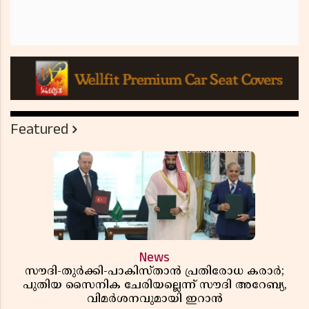
Featured
News
സൗദി-തുർക്കി-പാകിസ്താൻ പ്രതിരോധ കരാർ;
പുതിയ സൈനിക ചേരിയല്ലെന്ന് സൗദി അറേബ്യ,
വിമർശനവുമായി ഇറാൻ