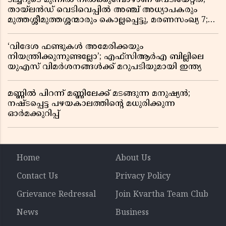
തായ്‌ലൻഡ് വെടിവെപ്പിൽ അഞ്ച് അധ്യാപകരും
മുത്തശ്ശീമുത്തശ്ശന്മാരും കൊല്ലപ്പെട്ടു, മരണസംഖ്യ 7;
ഞെട്ടിക്കുന്ന വെളിപ്പെടുത്തലുകൾ
‘വിദേശ ഫണ്ടുകൾ അമേരിക്കയും
നിയന്ത്രിക്കുന്നുണ്ടല്ലോ’; എഫ്സിആർഎ ബില്ലിലെ
യുഎസ് വിമർശനങ്ങൾക്ക് മറുപടിയുമായി ഇന്ത്യ
മണ്ണിൽ പിറന്ന് മണ്ണിലേക്ക് മടങ്ങുന്ന മനുഷ്യൻ;
നഷ്ടപ്പെട്ട പഴയകാലത്തിൻ്റെ മധുരിക്കുന്ന
ഓർമക്കുറിപ്പ്
Home
About Us
Contact Us
Privacy Policy
Grievance Redressal
Join Kvartha Team Club
News
Business