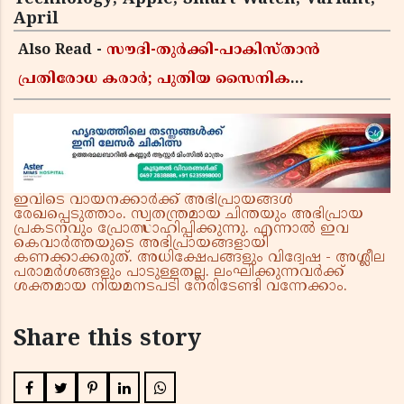
April
Also Read -
സൗദി-തുർക്കി-പാകിസ്താൻ
പ്രതിരോധ കരാർ; പുതിയ സൈനിക
ചേരിയല്ലെന്ന് സൗദി അറേബ്യ, വിമർശനവുമായി
ഇറാൻ
ഇവിടെ വായനക്കാർക്ക് അഭിപ്രായങ്ങൾ
രേഖപ്പെടുത്താം. സ്വതന്ത്രമായ ചിന്തയും അഭിപ്രായ
പ്രകടനവും പ്രോത്സാഹിപ്പിക്കുന്നു. എന്നാൽ ഇവ
കെവാർത്തയുടെ അഭിപ്രായങ്ങളായി
കണക്കാക്കരുത്. അധിക്ഷേപങ്ങളും വിദ്വേഷ - അശ്ലീല
പരാമർശങ്ങളും പാടുള്ളതല്ല. ലംഘിക്കുന്നവർക്ക്
ശക്തമായ നിയമനടപടി നേരിടേണ്ടി വന്നേക്കാം.
Share this story