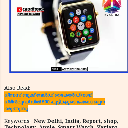
Also Read:
ഗിന്നസ് ബുക്ക് വേള്‍ഡ് റെക്കോര്‍ഡിനായി
ഗ്രീന്‍വുഡ്‌സില്‍ 500 കുട്ടികളുടെ ജംബോ ഒപ്പന
ഒരുങ്ങുന്നു
Keywords:
New Delhi, India, Report, shop,
Technology, Apple, Smart Watch, Variant,