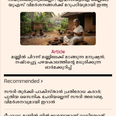
യുഎസ് വിമർശനങ്ങൾക്ക് മറുപടിയുമായി ഇന്ത്യ
Article
മണ്ണിൽ പിറന്ന് മണ്ണിലേക്ക് മടങ്ങുന്ന മനുഷ്യൻ;
നഷ്ടപ്പെട്ട പഴയകാലത്തിൻ്റെ മധുരിക്കുന്ന
ഓർമക്കുറിപ്പ്
Recommended
സൗദി-തുർക്കി-പാകിസ്താൻ പ്രതിരോധ കരാർ;
പുതിയ സൈനിക ചേരിയല്ലെന്ന് സൗദി അറേബ്യ,
വിമർശനവുമായി ഇറാൻ
ടീച്ചറുടെ മുന്നിൽ നിൽക്കുമ്പോഴാണ് വെടിയേറ്റത്;