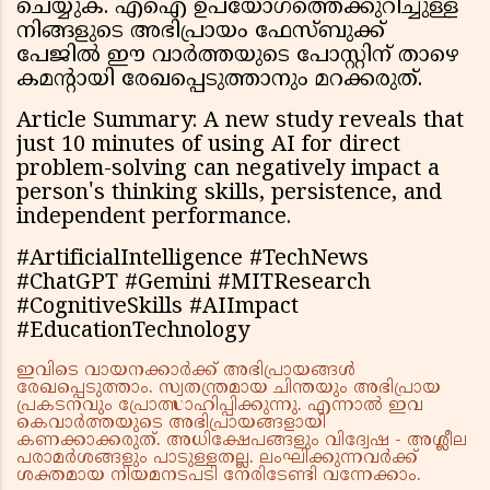
ചെയ്യുക. എഐ ഉപയോഗത്തെക്കുറിച്ചുള്ള
നിങ്ങളുടെ അഭിപ്രായം ഫേസ്ബുക്ക്
പേജിൽ ഈ വാർത്തയുടെ പോസ്റ്റിന് താഴെ
കമന്റായി രേഖപ്പെടുത്താനും മറക്കരുത്.
Article Summary: A new study reveals that
just 10 minutes of using AI for direct
problem-solving can negatively impact a
person's thinking skills, persistence, and
independent performance.
#ArtificialIntelligence #TechNews
#ChatGPT #Gemini #MITResearch
#CognitiveSkills #AIImpact
#EducationTechnology
ഇവിടെ വായനക്കാർക്ക് അഭിപ്രായങ്ങൾ
രേഖപ്പെടുത്താം. സ്വതന്ത്രമായ ചിന്തയും അഭിപ്രായ
പ്രകടനവും പ്രോത്സാഹിപ്പിക്കുന്നു. എന്നാൽ ഇവ
കെവാർത്തയുടെ അഭിപ്രായങ്ങളായി
കണക്കാക്കരുത്. അധിക്ഷേപങ്ങളും വിദ്വേഷ - അശ്ലീല
പരാമർശങ്ങളും പാടുള്ളതല്ല. ലംഘിക്കുന്നവർക്ക്
ശക്തമായ നിയമനടപടി നേരിടേണ്ടി വന്നേക്കാം.