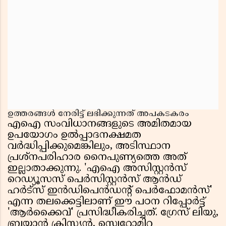
ഉത്തരങ്ങൾ നേരിട്ട് ലഭിക്കുന്നത് അപകടകരം
എഐ സംവിധാനങ്ങളുടെ അമിതമായ
ഉപയോഗം ഉൽപ്പാദനക്ഷമത
വർദ്ധിപ്പിക്കുമെങ്കിലും, അടിസ്ഥാന
പ്രശ്നപരിഹാര നൈപുണ്യത്തെ അത്
ഇല്ലാതാക്കുന്നു. 'എഐ അസിസ്റ്റൻസ്
റെഡ്യൂസസ് പെർസിസ്റ്റൻസ് ആൻഡ്
ഹർട്സ് ഇൻഡിപെൻഡന്റ് പെർഫോമൻസ്'
എന്ന തലക്കെട്ടിലാണ് ഈ പഠന റിപ്പോർട്ട്
'ആർക്കൈവ്' പ്രസിദ്ധീകരിച്ചത്. ഗ്രേസ് ലിയു,
ബ്രയാൻ ക്രിസ്റ്റ്യൻ, സ്വെറ്റോമിറ