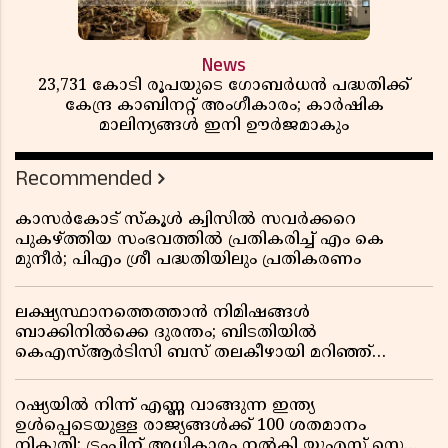
News
23,731 കോടി രൂപയുടെ ഗോബർധൻ പദ്ധതിക്ക്
കേന്ദ്ര കാബിനറ്റ് അംഗീകാരം; കാർഷിക
മാലിന്യങ്ങൾ ഇനി ഊർജമാകും
Recommended
കാസർകോട് സ്കൂൾ ക്വിസിൽ സവർക്കറെ
പുകഴ്ത്തിയ സംഭവത്തിൽ പ്രതികരിച്ച് എം കെ
മുനീർ; പിഎം ശ്രീ പദ്ധതിയിലും പ്രതികരണം
ലക്ഷ്യസ്ഥാനത്തെത്താൻ നിമിഷങ്ങൾ
ബാക്കിനിൽക്കെ ദുരന്തം; ബിടതിയിൽ
കെഎസ്ആർടിസി ബസ് തലകീഴായി മറിഞ്ഞ്
ഡ്രൈവറും കണ്ടക്ടറും മരിച്ചു
റഷ്യയിൽ നിന്ന് എണ്ണ വാങ്ങുന്ന ഇന്ത്യ
ഉൾപ്പെടെയുള്ള രാജ്യങ്ങൾക്ക് 100 ശതമാനം
നികുതി; ട്രംപിന് അധികാരം നൽകി യുഎസ് സെനറ്റ്