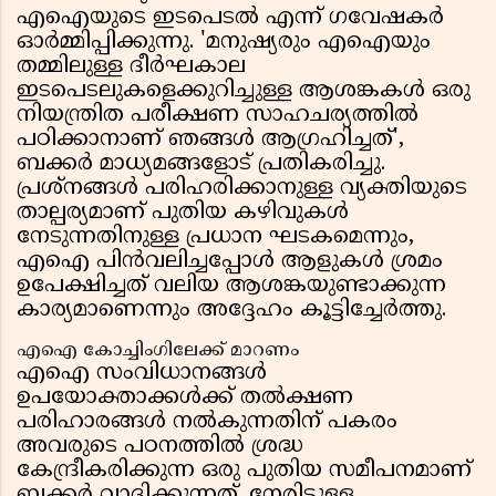
എഐയുടെ ഇടപെടൽ എന്ന് ഗവേഷകർ
ഓർമ്മിപ്പിക്കുന്നു. 'മനുഷ്യരും എഐയും
തമ്മിലുള്ള ദീർഘകാല
ഇടപെടലുകളെക്കുറിച്ചുള്ള ആശങ്കകൾ ഒരു
നിയന്ത്രിത പരീക്ഷണ സാഹചര്യത്തിൽ
പഠിക്കാനാണ് ഞങ്ങൾ ആഗ്രഹിച്ചത്',
ബക്കർ മാധ്യമങ്ങളോട് പ്രതികരിച്ചു.
പ്രശ്നങ്ങൾ പരിഹരിക്കാനുള്ള വ്യക്തിയുടെ
താല്പര്യമാണ് പുതിയ കഴിവുകൾ
നേടുന്നതിനുള്ള പ്രധാന ഘടകമെന്നും,
എഐ പിൻവലിച്ചപ്പോൾ ആളുകൾ ശ്രമം
ഉപേക്ഷിച്ചത് വലിയ ആശങ്കയുണ്ടാക്കുന്ന
കാര്യമാണെന്നും അദ്ദേഹം കൂട്ടിച്ചേർത്തു.
എഐ കോച്ചിംഗിലേക്ക് മാറണം
എഐ സംവിധാനങ്ങൾ
ഉപയോക്താക്കൾക്ക് തൽക്ഷണ
പരിഹാരങ്ങൾ നൽകുന്നതിന് പകരം
അവരുടെ പഠനത്തിൽ ശ്രദ്ധ
കേന്ദ്രീകരിക്കുന്ന ഒരു പുതിയ സമീപനമാണ്
ബക്കർ വാദിക്കുന്നത്. നേരിട്ടുള്ള