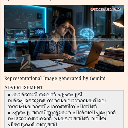
Representational Image generated by Gemini
ADVERTISEMENT
● കാർണഗീ മെലൻ എംഐടി
ഉൾപ്പെടെയുള്ള സർവകലാശാലകളിലെ
ഗവേഷകരാണ് പഠനത്തിന് പിന്നിൽ
● എഐ അസിസ്റ്റന്റുകൾ പിൻവലിച്ചപ്പോൾ
ഉപയോക്താക്കൾ പ്രകടനത്തിൽ വലിയ
പിഴവുകൾ വരുത്തി