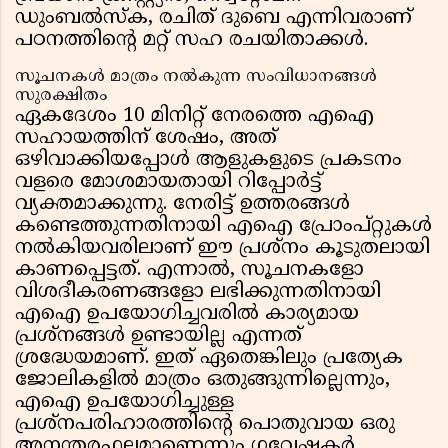
ഡുംബൽസ്ക, രചിത് ദുബെ എന്നിവരാണ്
പഠനത്തിന്റെ മറ്റ് സഹ രചയിതാക്കൾ.
സൂചനകൾ മാത്രം നൽകുന്ന സംവിധാനങ്ങൾ
സുരക്ഷിതം
ഏകദേശം 10 മിനിറ്റ് നേരത്തെ എഐ
സഹായത്തിന് ശേഷം, അത്
ഒഴിവാക്കിയപ്പോൾ ആളുകളുടെ പ്രകടനം
വളരെ മോശമായതായി റിപ്പോർട്ട്
വ്യക്തമാക്കുന്നു. നേരിട്ട് ഉത്തരങ്ങൾ
കണ്ടെത്തുന്നതിനായി എഐ പ്രോംപ്റ്റുകൾ
നൽകിയവരിലാണ് ഈ പ്രശ്നം കൂടുതലായി
കാണപ്പെട്ടത്. എന്നാൽ, സൂചനകളോ
വിശദീകരണങ്ങളോ ലഭിക്കുന്നതിനായി
എഐ ഉപയോഗിച്ചവരിൽ കാര്യമായ
പ്രശ്നങ്ങൾ ഉണ്ടായില്ല എന്നത്
ശ്രദ്ധേയമാണ്. ഇത് ഏതെങ്കിലും പ്രത്യേക
ജോലികളിൽ മാത്രം ഒതുങ്ങുന്നില്ലെന്നും,
എഐ ഉപയോഗിച്ചുള്ള
പ്രശ്നപരിഹാരത്തിന്റെ പൊതുവായ ഒരു
അനന്തരഫലമാണെന്നും ഗവേഷകർ