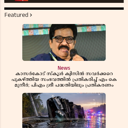
Featured
News
കാസർകോട് സ്കൂൾ ക്വിസിൽ സവർക്കറെ
പുകഴ്ത്തിയ സംഭവത്തിൽ പ്രതികരിച്ച് എം കെ
മുനീർ; പിഎം ശ്രീ പദ്ധതിയിലും പ്രതികരണം