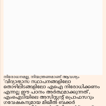
നിരോധനമല്ല, നിയന്ത്രണമാണ് ആവശ്യം
'വിദ്യാഭ്യാസ സ്ഥാപനങ്ങളിലോ
തൊഴിലിടങ്ങളിലോ എഐ നിരോധിക്കണം
എന്നല്ല ഈ പഠനം അർത്ഥമാക്കുന്നത്',
എംഐടിയിലെ അസിസ്റ്റന്റ് പ്രൊഫസറും
ഗവേഷകനുമായ മിഖീൽ ബക്കർ