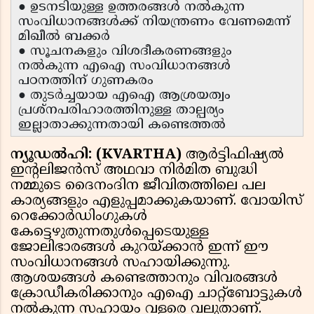
● ഉടനടിയുള്ള ഉത്തരങ്ങൾ നൽകുന്ന
സംവിധാനങ്ങൾക്ക് നിയന്ത്രണം വേണമെന്ന്
മിഖീൽ ബക്കർ
● സൂചനകളും വിശദീകരണങ്ങളും
നൽകുന്ന എഐ സംവിധാനങ്ങൾ
പഠനത്തിന് ഗുണകരം
● തുടർച്ചയായ എഐ ആശ്രയത്വം
പ്രശ്നപരിഹാരത്തിനുള്ള താല്പര്യം
ഇല്ലാതാക്കുന്നതായി കണ്ടെത്തൽ
ന്യൂഡൽഹി: (KVARTHA)
ആർട്ടിഫിഷ്യൽ
ഇന്റലിജൻസ് അഥവാ നിർമിത ബുദ്ധി
നമ്മുടെ ദൈനംദിന ജീവിതത്തിലെ പല
കാര്യങ്ങളും എളുപ്പമാക്കുകയാണ്. വോയിസ്
റെക്കോർഡിംഗുകൾ
കേട്ടെഴുതുന്നതുൾപ്പെടെയുള്ള
ജോലിഭാരങ്ങൾ കുറയ്ക്കാൻ ഇന്ന് ഈ
സംവിധാനങ്ങൾ സഹായിക്കുന്നു.
ആശയങ്ങൾ കണ്ടെത്താനും വിവരങ്ങൾ
ക്രോഡീകരിക്കാനും എഐ ചാറ്റ്ബോട്ടുകൾ
നൽകുന്ന സഹായം വളരെ വലുതാണ്.