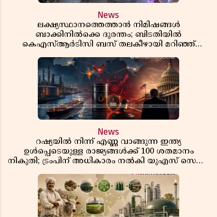
News
ലക്ഷ്യസ്ഥാനത്തെത്താൻ നിമിഷങ്ങൾ
ബാക്കിനിൽക്കെ ദുരന്തം; ബിടതിയിൽ
കെഎസ്ആർടിസി ബസ് തലകീഴായി മറിഞ്ഞ്
ഡ്രൈവറും കണ്ടക്ടറും മരിച്ചു
News
റഷ്യയിൽ നിന്ന് എണ്ണ വാങ്ങുന്ന ഇന്ത്യ
ഉൾപ്പെടെയുള്ള രാജ്യങ്ങൾക്ക് 100 ശതമാനം
നികുതി; ട്രംപിന് അധികാരം നൽകി യുഎസ് സെനറ്റ്
ബിൽ പാസാക്കി