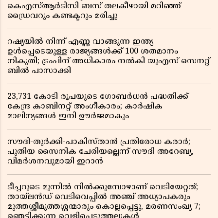
കെഎസ്ആർടിസി ബസ് തലകീഴായി മറിഞ്ഞ്
ഡ്രൈവറും കണ്ടക്ടറും മരിച്ചു
റഷ്യയിൽ നിന്ന് എണ്ണ വാങ്ങുന്ന ഇന്ത്യ
ഉൾപ്പെടെയുള്ള രാജ്യങ്ങൾക്ക് 100 ശതമാനം
നികുതി; ട്രംപിന് അധികാരം നൽകി യുഎസ് സെനറ്റ്
ബിൽ പാസാക്കി
23,731 കോടി രൂപയുടെ ഗോബർധൻ പദ്ധതിക്ക്
കേന്ദ്ര കാബിനറ്റ് അംഗീകാരം; കാർഷിക
മാലിന്യങ്ങൾ ഇനി ഊർജമാകും
സൗദി-തുർക്കി-പാകിസ്താൻ പ്രതിരോധ കരാർ;
പുതിയ സൈനിക ചേരിയല്ലെന്ന് സൗദി അറേബ്യ,
വിമർശനവുമായി ഇറാൻ
ടീച്ചറുടെ മുന്നിൽ നിൽക്കുമ്പോഴാണ് വെടിയേറ്റത്;
തായ്‌ലൻഡ് വെടിവെപ്പിൽ അഞ്ച് അധ്യാപകരും
മുത്തശ്ശീമുത്തശ്ശന്മാരും കൊല്ലപ്പെട്ടു, മരണസംഖ്യ 7;
ഞെട്ടിക്കുന്ന വെളിപ്പെടുത്തലുകൾ