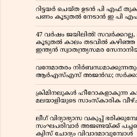
റിട്ടയർ ചെയ്ത ഉടൻ പി എഫ് തുക
പണം കൂടുതൽ നേടാൻ ഇ പി എഫ്
47 വർഷം ജയിലിൽ! സവർക്കറല്ല, 
കൂടുതൽ കാലം തടവിൽ കഴിഞ്ഞ രാ
ഇന്ത്യൻ സ്വാതന്ത്ര്യസമര സേനാനി
വന്ദേമാതരം നിർബന്ധമാക്കുന്നതു
ആർഎസ്എസ് അജൻഡ; സർക്കാര
ക്രിമിനലുകൾ ഹീറോകളാകുന്ന ക
മലയാളിയുടെ സാംസ്കാരിക വീഴ്ച
ലീഗ് വിദ്യാഭ്യാസ വകുപ്പ് ഭരിക്കുമ
സംഘപരിവാർ അജണ്ടയ്ക്ക് പച്ചക്ക
ക്വിസ് ചോദ്യം വിവാദമാവുമ്പോൾ