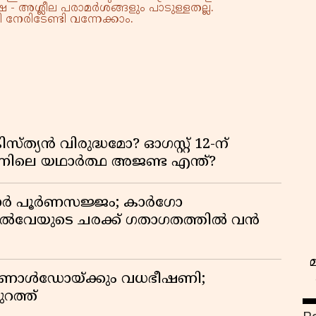
 - അശ്ലീല പരാമർശങ്ങളും പാടുള്ളതല്ല.
നേരിടേണ്ടി വന്നേക്കാം.
്യൻ വിരുദ്ധമോ? ഓഗസ്റ്റ് 12-ന്
ിന്നിലെ യഥാർത്ഥ അജണ്ട എന്ത്?
ിഡോർ പൂർണസജ്ജം; കാർഗോ
യിൽവേയുടെ ചരക്ക് ഗതാഗതത്തിൽ വൻ
 റൊണാൾഡോയ്ക്കും വധഭീഷണി;
റത്ത്