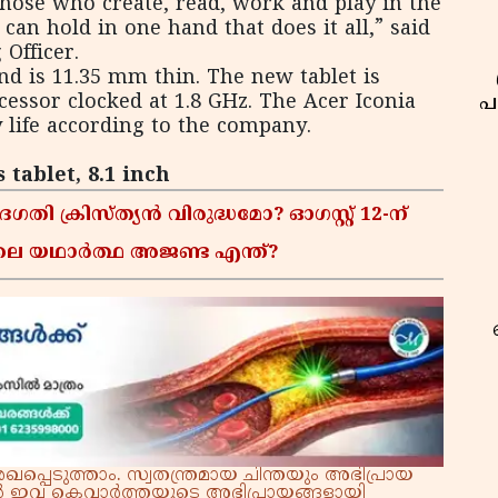
those who create, read, work and play in the
an hold in one hand that does it all,” said
Officer.
d is 11.35 mm thin. The new tablet is
essor clocked at 1.8 GHz. The Acer Iconia
പ
 life according to the company.
tablet, 8.1 inch
ക്രിസ്ത്യൻ വിരുദ്ധമോ? ഓഗസ്റ്റ് 12-ന്
്നിലെ യഥാർത്ഥ അജണ്ട എന്ത്?
റ
്പെടുത്താം. സ്വതന്ത്രമായ ചിന്തയും അഭിപ്രായ
്നാൽ ഇവ കെവാർത്തയുടെ അഭിപ്രായങ്ങളായി