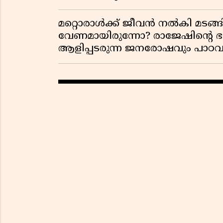
മറ്റൊരാൾക്ക് ജീവൻ നൽകി മ
വേണമായിരുന്നോ? രാജേഷിൻ്റെ
ആളിപ്പടരുന്ന ജനരോഷവും പാഠവ