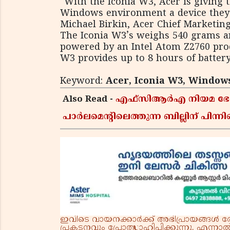
“With the Iconia W3, Acer is giving 
Windows environment a device they c
Michael Birkin, Acer Chief Marketing 
The Iconia W3’s weighs 540 grams an
powered by an Intel Atom Z2760 proc
W3 provides up to 8 hours of battery
Keyword:
Acer, Iconia W3, Windows 
Also Read -
എഫ്സിആർഎ നിയമ ഭേദഗതി 
പാർലമെന്റിലെത്തുന്ന ബില്ലിന് പിന
ഇവിടെ വായനക്കാർക്ക് അഭിപ്രായങ്ങൾ രേഖപ
പ്രകടനവും പ്രോത്സാഹിപ്പിക്കുന്നു. എന