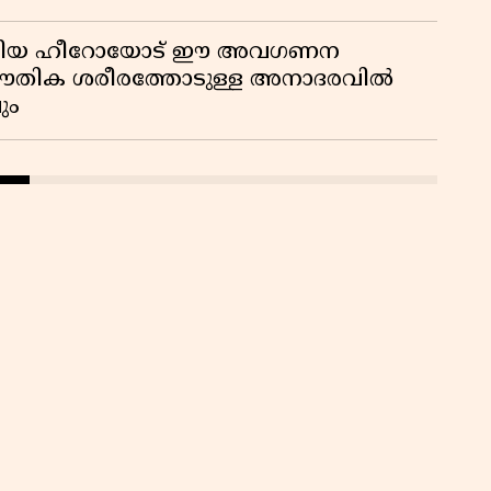
ടങ്ങിയ ഹീറോയോട് ഈ അവഗണന
 ഭൗതിക ശരീരത്തോടുള്ള അനാദരവിൽ
ും