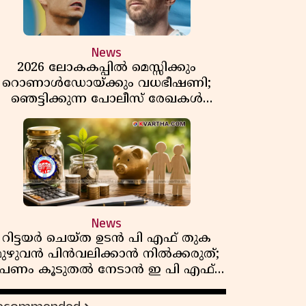
News
2026 ലോകകപ്പിൽ മെസ്സിക്കും
റൊണാൾഡോയ്ക്കും വധഭീഷണി;
ഞെട്ടിക്കുന്ന പോലീസ് രേഖകൾ
പുറത്ത്
News
റിട്ടയർ ചെയ്ത ഉടൻ പി എഫ് തുക
മുഴുവൻ പിൻവലിക്കാൻ നിൽക്കരുത്;
പണം കൂടുതൽ നേടാൻ ഇ പി എഫ്
ഒയുടെ നിയമം അറിയാം