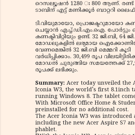
റെസല്യൂഷന്‍ 1280 ഃ 800 ആണ്. രണ്ട് 
ടാബിന് എട്ട് മണിക്കൂര്‍ ബാറ്ററി ലൈഫ
ടി.വിയുമായോ, പ്രൊജക്ടറുമായോ കണക
ചെയ്യാന്‍ എച്ച്.ഡി.എം.ഐ. പോര്‍ട്
കണക്ടിവിറ്റിയും ഉണ്ട്. 32 ജി.ബി, 64 ജ
മോഡലുകളില്‍ ലഭ്യമായ ഐക്കോണിയ
വേണമെങ്കില്‍ 32 ജി.ബി മെമ്മറി കൂടി
വര്‍ധിപ്പിക്കാം. 30,499 രൂപ വിലയിട്ടിരിക
മോഡല്‍ ചുരുങ്ങിയ സമയത്തേക്ക് 27,
രൂപക്ക് ലഭിക്കും.
Summary:
Acer today unveiled the 
Iconia W3, the world’s first 8.1inch t
running Windows 8. The tablet com
With Microsoft Office Home & Stude
preinstalled for no additional cost.
The Acer Iconia W3 was introduced 
including the new Acer Aspire S7 and
phablet.