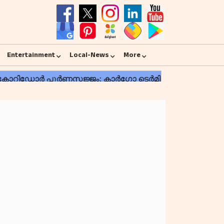
Entertainment
Local-News
More