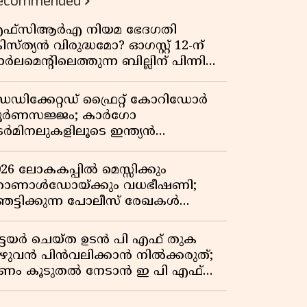
ecommended
ഫ്സിആർഎ നിയമ ഭേദഗതി
രിസ്ത്യൻ വിരുദ്ധമോ? ഓഗസ്റ്റ് 12-ന്
ർലമെന്റിലെത്തുന്ന ബില്ലിന് പിന്നിലെ
ഥാർത്ഥ അജണ്ട എന്ത്?
െഡിക്കേറ്റഡ് ഫ്രൈറ്റ് കോറിഡോർ
ൂർണസജ്ജം; കാർഗോ
െർമിനലുകളിലൂടെ ഇന്ത്യൻ
െയിൽവേയുടെ ചരക്ക് ഗതാഗതത്തിൽ
ൻ കുതിപ്പ്
026 ലോകകപ്പിൽ മെസ്സിക്കും
ൊണാൾഡോയ്ക്കും വധഭീഷണി;
െട്ടിക്കുന്ന പോലീസ് രേഖകൾ
റത്ത്
ിട്ടയർ ചെയ്ത ഉടൻ പി എഫ് തുക
ുഴുവൻ പിൻവലിക്കാൻ നിൽക്കരുത്;
ണം കൂടുതൽ നേടാൻ ഇ പി എഫ്
യുടെ നിയമം അറിയാം