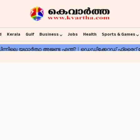
d
Kerala
Gulf
Business
Jobs
Health
Sports & Games