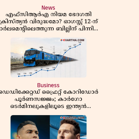
News
എഫ്സിആർഎ നിയമ ഭേദഗതി
ക്രിസ്ത്യൻ വിരുദ്ധമോ? ഓഗസ്റ്റ് 12-ന്
ാർലമെന്റിലെത്തുന്ന ബില്ലിന് പിന്നിലെ
യഥാർത്ഥ അജണ്ട എന്ത്?
Business
ഡെഡിക്കേറ്റഡ് ഫ്രൈറ്റ് കോറിഡോർ
പൂർണസജ്ജം; കാർഗോ
ടെർമിനലുകളിലൂടെ ഇന്ത്യൻ
െയിൽവേയുടെ ചരക്ക് ഗതാഗതത്തിൽ
വൻ കുതിപ്പ്