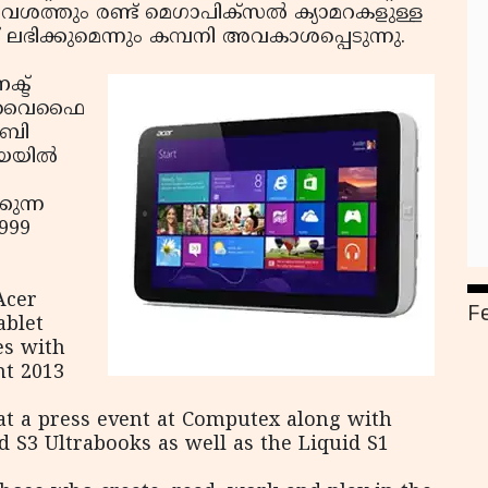
വശത്തും രണ്ട് മെഗാപിക്‌സല്‍ ക്യാമറകളുള്ള
് ലഭിക്കുമെന്നും കമ്പനി അവകാശപ്പെടുന്നു.
്ട്
ടും വൈഫൈ
ി.ബി
യില്‍
്കുന്ന
999
Acer
F
ablet
es with
nt 2013
at a press event at Computex along with
 S3 Ultrabooks as well as the Liquid S1