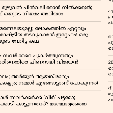
R
 മുഴുവൻ പിൻവലിക്കാൻ നിൽക്കരുത്;
എ
 ഒയുടെ നിയമം അറിയാം
ക്
പാ
യ
മണ്ടേലയുമല്ല; ലോകത്തിൽ ഏറ്റവും
ഷ്ട്രീയ തടവുകാരൻ ഇദ്ദേഹം! ഒരു
ഡ
യുടെ വേറിട്ട കഥ
പ
ട
റ
ം സവർക്കറെ പുകഴ്ത്തുന്നതും
വ
ിനെതിരെ പിണറായി വിജയൻ
2
റ
ഞ
ാലം; അർജുൻ ആയങ്കിമാരും
പു
കളും; നമ്മൾ എങ്ങോട്ടാണ് പോകുന്നത്
റ
മ
്പോൾ സവർക്കർക്ക് 'വീർ' പട്ടമോ;
പ
ൊടി കാട്ടുന്നതാര്? മഞ്ചേശ്വരത്തെ
ഒ