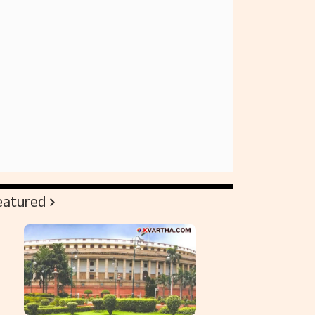
eatured