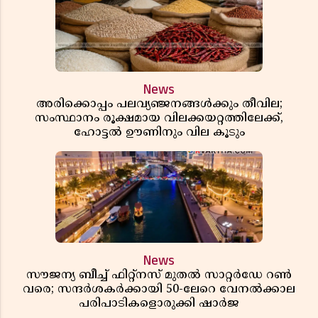
News
അരിക്കൊപ്പം പലവ്യഞ്ജനങ്ങൾക്കും തീവില;
സംസ്ഥാനം രൂക്ഷമായ വിലക്കയറ്റത്തിലേക്ക്,
ഹോട്ടൽ ഊണിനും വില കൂടും
News
സൗജന്യ ബീച്ച് ഫിറ്റ്നസ് മുതൽ സാറ്റർഡേ റൺ
വരെ; സന്ദർശകർക്കായി 50-ലേറെ വേനൽക്കാല
പരിപാടികളൊരുക്കി ഷാർജ