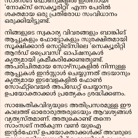
സാംസങ് ഫോണുകളിൽ ഇതിനായി
'നോക്സ് സെക്യൂരിറ്റി' എന്ന പേരിൽ
ശക്തമായ ഒരു പ്രതിരോധ സംവിധാനം
ഒരുക്കിയിട്ടുണ്ട്.
നിങ്ങളുടെ സ്വകാര്യ വിവരങ്ങളും ബാങ്കിങ്
ആപ്പുകളും ഫോട്ടോകളും സുരക്ഷിതമായി
സൂക്ഷിക്കാൻ സെറ്റിങ്സിലെ 'സെക്യൂരിറ്റി
ആൻഡ് പ്രൈവസി' ഓപ്ഷനുകൾ
കൃത്യമായി ക്രമീകരിക്കേണ്ടതുണ്ട്.
അപരിചിതമായ സോഴ്സുകളിൽ നിന്നുള്ള
ആപ്പുകൾ ഇൻസ്റ്റാൾ ചെയ്യുന്നത് തടയാനും
കൃത്യമായ ഇടവേളകളിൽ ഫോൺ
സോഫ്റ്റ്‌വെയർ അപ്ഡേറ്റ് ചെയ്യാനും
ഉപയോക്താക്കൾ പ്രത്യേകം ശ്രദ്ധിക്കണം.
സാങ്കേതികവിദ്യയുടെ അതിപ്രസരമുള്ള ഈ
കാലത്ത് ഓരോരുത്തരുടെയും ആവശ്യങ്ങൾ
വ്യത്യസ്തമാണ്. അതുകൊണ്ട് തന്നെ
സാംസങ് നൽകുന്ന വൺ യുഐ
ഇൻ്റർഫേസ് ഉപയോക്താക്കൾക്ക് അവരുടെ