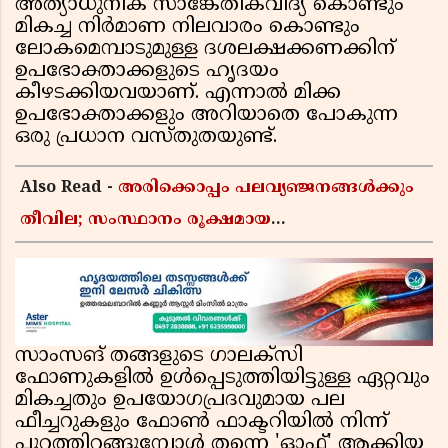
അത്യാധുനിക സാങ്കേതികവിദ്യ കൊണ്ടും
മികച്ച നിർമാണ നിലവാരം കൊണ്ടും
ലോകമെമ്പാടുമുള്ള ദശലക്ഷക്കണക്കിന്
ഉപഭോക്താക്കളുടെ ഹൃദയം
കീഴടക്കിയവയാണ്. എന്നാൽ മിക്ക
ഉപഭോക്താക്കളും അറിയാതെ പോകുന്ന
ഒരു പ്രധാന വസ്തുതയുണ്ട്.
Also Read -
അരിക്കൊപ്പം പലവ്യഞ്ജനങ്ങൾക്കും
തീവില; സംസ്ഥാനം രൂക്ഷമായ
വിലക്കയറ്റത്തിലേക്ക്, ഹോട്ടൽ ഊണിനും വില
കൂടും
സാംസങ് തങ്ങളുടെ ഗാലക്സി
ഫോണുകളിൽ ഉൾപ്പെടുത്തിയിട്ടുള്ള ഏറ്റവും
മികച്ചതും ഉപയോഗപ്രദവുമായ പല
ഫീച്ചറുകളും ഫോൺ ഫാക്ടറിയിൽ നിന്ന്
പുറത്തിറങ്ങുമ്പോൾ തന്നെ 'ഓഫ്' ആക്കിയ