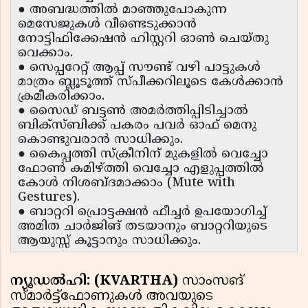
● അബദ്ധത്തിൽ മാഞ്ഞുപോകുന്ന
മെസേജുകൾ വീണ്ടെടുക്കാൻ
നോട്ടിഫിക്കേഷൻ ഹിസ്റ്ററി ഓൺ ചെയ്തു
വെക്കാം.
● സെപ്പറേറ്റ് ആപ്പ് സൗണ്ട് വഴി പാട്ടുകൾ
മാത്രം ബ്ലൂടൂത്ത് സ്പീക്കറിലൂടെ കേൾക്കാൻ
ക്രമീകരിക്കാം.
● സൈഡ് ബട്ടൺ അമർത്തിപ്പിടിച്ചാൽ
ബിക്സ്ബിക്ക് പകരം പവർ ഓഫ് മെനു
കൊണ്ടുവരാൻ സാധിക്കും.
● കൈപ്പത്തി സ്ക്രീനിന് മുകളിൽ വെച്ചോ
ഫോൺ കമിഴ്ത്തി വെച്ചോ എളുപ്പത്തിൽ
കോൾ നിശബ്ദമാക്കാം (Mute with
Gestures).
● ബാറ്ററി പ്രൊട്ടക്ഷൻ ഫീച്ചർ ഉപയോഗിച്ച്
അമിത ചാർജിങ് തടയാനും ബാറ്ററിയുടെ
ആയുസ്സ് കൂട്ടാനും സാധിക്കും.
ന്യൂഡൽഹി: (KVARTHA)
സാംസങ്
സ്മാർട്ട്ഫോണുകൾ അവയുടെ