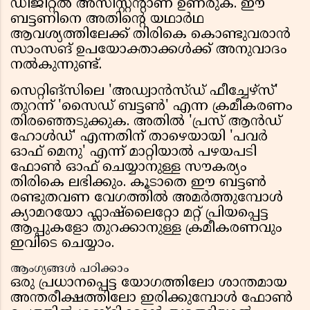
ഡിജിറ്റൽ അസിസ്റ്റൻ്റാണ് ഉണരുക. ഈ
ബട്ടണിനെ അതിൻ്റെ യഥാർഥ
ആവശ്യത്തിലേക്ക് തിരികെ കൊണ്ടുവരാൻ
സാംസങ് ഉപയോക്താക്കൾക്ക് അനുവാദം
നൽകുന്നുണ്ട്.
സെറ്റിങ്സിലെ 'അഡ്വാൻസ്ഡ് ഫീച്ചേഴ്സ്'
തുറന്ന് 'സൈഡ് ബട്ടൺ' എന്ന ക്രമീകരണം
തിരഞ്ഞെടുക്കുക. അതിൽ 'പ്രസ് ആൻഡ്
ഹോൾഡ്' എന്നതിന് താഴെയായി 'പവർ
ഓഫ് മെനു' എന്ന് മാറ്റിയാൽ പഴയപടി
ഫോൺ ഓഫ് ചെയ്യാനുള്ള സൗകര്യം
തിരികെ ലഭിക്കും. കൂടാതെ ഈ ബട്ടൺ
രണ്ടുതവണ വേഗത്തിൽ അമർത്തുമ്പോൾ
ക്യാമറയോ ഫ്ലാഷ്‌ലൈറ്റോ മറ്റ് പ്രിയപ്പെട്ട
ആപ്പുകളോ തുറക്കാനുള്ള ക്രമീകരണവും
ഇവിടെ ചെയ്യാം.
ആംഗ്യങ്ങൾ പഠിക്കാം
ഒരു പ്രധാനപ്പെട്ട യോഗത്തിലോ ശാന്തമായ
അന്തരീക്ഷത്തിലോ ഇരിക്കുമ്പോൾ ഫോൺ