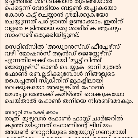
ഉച്ചത്തിൽ ശബ്ദിക്കാൻ തുടങ്ങിയാൽ
പെട്ടെന്ന് വോളിയം ബട്ടൺ തപ്പുകയോ
കോൾ കട്ട് ചെയ്യാൻ ശ്രമിക്കുകയോ
ചെയ്യുന്നത് പരിഭ്രാന്തി ഉണ്ടാക്കാം. ഇതിന്
വളരെ ലളിതമായ ഒരു ശാരീരിക ആംഗ്യം
സാംസങ് ഒരുക്കിയിട്ടുണ്ട്.
സെറ്റിങ്സിൽ 'അഡ്വാൻസ്ഡ് ഫീച്ചേഴ്സ്'
വഴി 'മോഷൻസ് ആൻഡ് ജെസ്റ്റേഴ്സ്'
എന്നതിലേക്ക് പോയി 'മ്യൂട്ട് വിത്ത്
ജെസ്റ്റേഴ്സ്' ഓൺ ചെയ്യുക. ഇനി മുതൽ
ഫോൺ ബെല്ലടിക്കുമ്പോൾ നിങ്ങളുടെ
കൈപ്പത്തി സ്ക്രീനിന് മുകളിലായി
വെക്കുകയോ അല്ലെങ്കിൽ ഫോൺ
മേശപ്പുറത്തേക്ക് കമിഴ്ത്തി വെക്കുകയോ
ചെയ്താൽ ഫോൺ തനിയെ നിശബ്ദമാകും.
ബാറ്ററി സംരക്ഷിക്കാം
രാത്രി മുഴുവൻ ഫോൺ ഫാസ്റ്റ് ചാർജറിൽ
കുത്തിയിടുന്നത് ഫോണിൻ്റെ ലിഥിയം
അയൺ ബാറ്ററിയുടെ ആയുസ്സ് ഗണ്യമായി