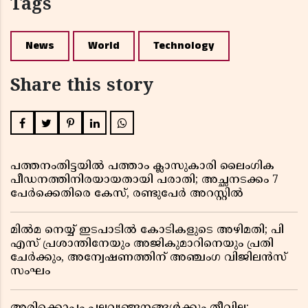
Tags
News
World
Technology
Share this story
പത്തനംതിട്ടയിൽ പത്താം ക്ലാസുകാരി ലൈംഗിക
പീഡനത്തിനിരയായതായി പരാതി; അച്ഛനടക്കം 7
പേർക്കെതിരെ കേസ്, രണ്ടുപേർ അറസ്റ്റിൽ
മിൽമ നെയ്യ് ഇടപാടിൽ കോടികളുടെ അഴിമതി; പി
എസ് പ്രശാന്തിനേയും അജികുമാറിനെയും പ്രതി
ചേർക്കും, അന്വേഷണത്തിന് അഞ്ചംഗ വിജിലൻസ്
സംഘം