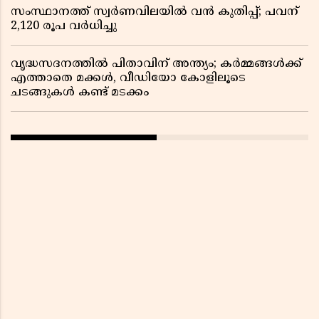
സംസ്ഥാനത്ത് സ്വര്‍ണവിലയില്‍ വന്‍ കുതിപ്പ്; പവന്
2,120 രൂപ വര്‍ധിച്ചു
വൃദ്ധസദനത്തിൽ പിതാവിന് അന്ത്യം; കർമ്മങ്ങൾക്ക്
എത്താതെ മക്കൾ, വീഡിയോ കോളിലൂടെ
ചടങ്ങുകൾ കണ്ട് മടക്കം