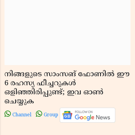
നിങ്ങളുടെ സാംസങ് ഫോണിൽ ഈ
6 രഹസ്യ ഫീച്ചറുകൾ
ഒളിഞ്ഞിരിപ്പുണ്ട്; ഇവ ഓൺ
ചെയ്യുക
Channel
Group