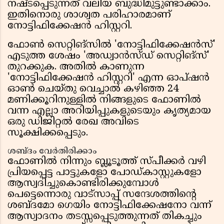
നഷ്ടപ്പെടുന്നത് വലിയ ബുദ്ധിമുട്ടുണ്ടാക്കാം.
ഇതിനൊരു ശാശ്വത പരിഹാരമാണ്
നോട്ടിഫിക്കേഷൻ ഹിസ്റ്ററി.
ഫോൺ സെറ്റിങ്സിൽ 'നോട്ടിഫിക്കേഷൻസ്'
എടുത്ത ശേഷം 'അഡ്വാൻസ്ഡ് സെറ്റിങ്സ്'
തുറക്കുക. അതിൽ കാണുന്ന
'നോട്ടിഫിക്കേഷൻ ഹിസ്റ്ററി' എന്ന ഓപ്ഷൻ
ഓൺ ചെയ്തു വെച്ചാൽ കഴിഞ്ഞ 24
മണിക്കൂറിനുള്ളിൽ നിങ്ങളുടെ ഫോണിൽ
വന്ന എല്ലാ അറിയിപ്പുകളുടെയും കൃത്യമായ
ഒരു ഡിജിറ്റൽ രേഖ അവിടെ
സൂക്ഷിക്കപ്പെടും.
ശബ്ദം വേർതിരിക്കാം
ഫോണിൽ നിന്നും ബ്ലൂടൂത്ത് സ്പീക്കർ വഴി
പ്രിയപ്പെട്ട പാട്ടുകളോ പോഡ്കാസ്റ്റുകളോ
ആസ്വദിച്ചുകൊണ്ടിരിക്കുമ്പോൾ
പെട്ടെന്നൊരു വാട്സാപ്പ് സന്ദേശത്തിൻ്റെ
ശബ്ദമോ ഗെയിം നോട്ടിഫിക്കേഷനോ വന്ന്
ആസ്വാദനം തടസ്സപ്പെടുത്തുന്നത് തികച്ചും