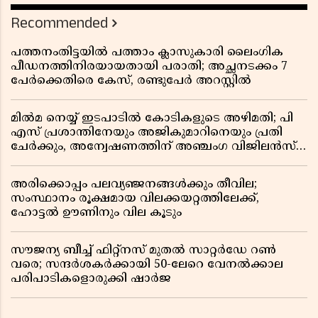
Recommended
പത്തനംതിട്ടയിൽ പത്താം ക്ലാസുകാരി ലൈംഗിക
പീഡനത്തിനിരയായതായി പരാതി; അച്ഛനടക്കം 7
പേർക്കെതിരെ കേസ്, രണ്ടുപേർ അറസ്റ്റിൽ
മിൽമ നെയ്യ് ഇടപാടിൽ കോടികളുടെ അഴിമതി; പി
എസ് പ്രശാന്തിനേയും അജികുമാറിനെയും പ്രതി
ചേർക്കും, അന്വേഷണത്തിന് അഞ്ചംഗ വിജിലൻസ്
സംഘം
അരിക്കൊപ്പം പലവ്യഞ്ജനങ്ങൾക്കും തീവില;
സംസ്ഥാനം രൂക്ഷമായ വിലക്കയറ്റത്തിലേക്ക്,
ഹോട്ടൽ ഊണിനും വില കൂടും
സൗജന്യ ബീച്ച് ഫിറ്റ്നസ് മുതൽ സാറ്റർഡേ റൺ
വരെ; സന്ദർശകർക്കായി 50-ലേറെ വേനൽക്കാല
പരിപാടികളൊരുക്കി ഷാർജ