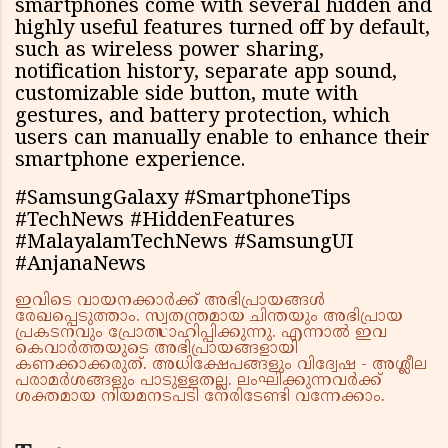
smartphones come with several hidden and
highly useful features turned off by default,
such as wireless power sharing,
notification history, separate app sound,
customizable side button, mute with
gestures, and battery protection, which
users can manually enable to enhance their
smartphone experience.
#SamsungGalaxy #SmartphoneTips
#TechNews #HiddenFeatures
#MalayalamTechNews #SamsungUI
#AnjanaNews
ഇവിടെ വായനക്കാർക്ക് അഭിപ്രായങ്ങൾ
രേഖപ്പെടുത്താം. സ്വതന്ത്രമായ ചിന്തയും അഭിപ്രായ
പ്രകടനവും പ്രോത്സാഹിപ്പിക്കുന്നു. എന്നാൽ ഇവ
കെവാർത്തയുടെ അഭിപ്രായങ്ങളായി
കണക്കാക്കരുത്. അധിക്ഷേപങ്ങളും വിദ്വേഷ - അശ്ലീല
പരാമർശങ്ങളും പാടുള്ളതല്ല. ലംഘിക്കുന്നവർക്ക്
ശക്തമായ നിയമനടപടി നേരിടേണ്ടി വന്നേക്കാം.