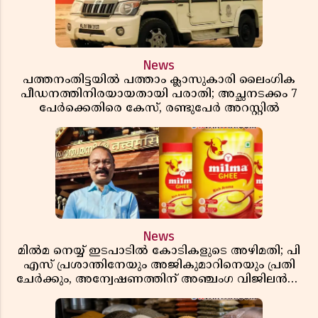
News
പത്തനംതിട്ടയിൽ പത്താം ക്ലാസുകാരി ലൈംഗിക
പീഡനത്തിനിരയായതായി പരാതി; അച്ഛനടക്കം 7
പേർക്കെതിരെ കേസ്, രണ്ടുപേർ അറസ്റ്റിൽ
News
മിൽമ നെയ്യ് ഇടപാടിൽ കോടികളുടെ അഴിമതി; പി
എസ് പ്രശാന്തിനേയും അജികുമാറിനെയും പ്രതി
ചേർക്കും, അന്വേഷണത്തിന് അഞ്ചംഗ വിജിലൻസ്
സംഘം