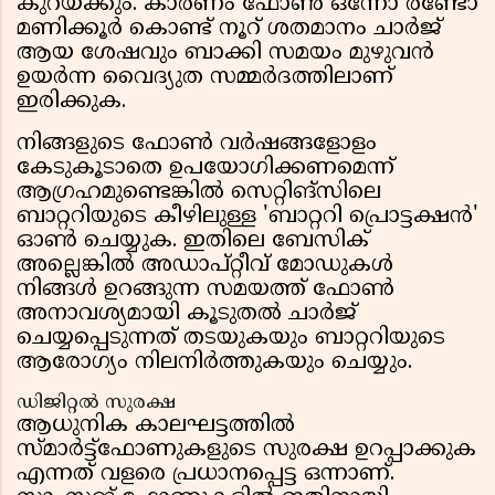
കുറയ്ക്കും. കാരണം ഫോൺ ഒന്നോ രണ്ടോ
മണിക്കൂർ കൊണ്ട് നൂറ് ശതമാനം ചാർജ്
ആയ ശേഷവും ബാക്കി സമയം മുഴുവൻ
ഉയർന്ന വൈദ്യുത സമ്മർദത്തിലാണ്
ഇരിക്കുക.
നിങ്ങളുടെ ഫോൺ വർഷങ്ങളോളം
കേടുകൂടാതെ ഉപയോഗിക്കണമെന്ന്
ആഗ്രഹമുണ്ടെങ്കിൽ സെറ്റിങ്സിലെ
ബാറ്ററിയുടെ കീഴിലുള്ള 'ബാറ്ററി പ്രൊട്ടക്ഷൻ'
ഓൺ ചെയ്യുക. ഇതിലെ ബേസിക്
അല്ലെങ്കിൽ അഡാപ്റ്റീവ് മോഡുകൾ
നിങ്ങൾ ഉറങ്ങുന്ന സമയത്ത് ഫോൺ
അനാവശ്യമായി കൂടുതൽ ചാർജ്
ചെയ്യപ്പെടുന്നത് തടയുകയും ബാറ്ററിയുടെ
ആരോഗ്യം നിലനിർത്തുകയും ചെയ്യും.
ഡിജിറ്റൽ സുരക്ഷ
ആധുനിക കാലഘട്ടത്തിൽ
സ്മാർട്ട്ഫോണുകളുടെ സുരക്ഷ ഉറപ്പാക്കുക
എന്നത് വളരെ പ്രധാനപ്പെട്ട ഒന്നാണ്.