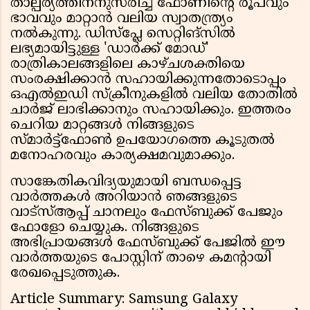
താല്പര്യത്തിനനുസരിച്ച് ഫോണിൻ്റെ രൂപവും
ഭാവവും മാറ്റാൻ വലിയ സ്വാതന്ത്ര്യം
നൽകുന്നു. ഡിസ്പ്ലേ സെറ്റിങ്സിൽ
ലഭ്യമായിട്ടുള്ള 'ഡാർക്ക് മോഡ്'
രാത്രികാലങ്ങളിലെ കാഴ്ചശക്തിയെ
സംരക്ഷിക്കാൻ സഹായിക്കുന്നതോടൊപ്പം
ഒഎൽഇഡി സ്ക്രീനുകളിൽ വലിയ തോതിൽ
ചാർജ് ലാഭിക്കാനും സഹായിക്കും. ഇത്തരം
ചെറിയ മാറ്റങ്ങൾ നിങ്ങളുടെ
സ്മാർട്ട്ഫോൺ ഉപയോഗത്തെ കൂടുതൽ
മനോഹരവും കാര്യക്ഷമവുമാക്കും.
സാങ്കേതികവിദ്യയുമായി ബന്ധപ്പെട്ട
വാർത്തകൾ അറിയാൻ ഞങ്ങളുടെ
വാട്സ്ആപ്പ് ചാനലും ഫേസ്ബുക്ക് പേജും
ഫോളോ ചെയ്യുക. നിങ്ങളുടെ
അഭിപ്രായങ്ങൾ ഫേസ്ബുക്ക് പേജിൽ ഈ
വാർത്തയുടെ പോസ്റ്റിന് താഴെ കമൻ്റായി
രേഖപ്പെടുത്തുക.
Article Summary: Samsung Galaxy