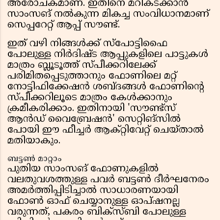
അരോചകമാണ്. ഇതിനെ മറികടക്കാൻ
സാംസങ് നൽകുന്ന മികച്ച സംവിധാനമാണ്
സെപ്പറേറ്റ് ആപ്പ് സൗണ്ട്.
ഇത് വഴി നിങ്ങൾക്ക് സ്പോട്ടിഫൈ
പോലുള്ള നിർദിഷ്ട ആപ്പുകളിലെ പാട്ടുകൾ
മാത്രം ബ്ലൂടൂത്ത് സ്പീക്കറിലേക്ക്
പരിമിതപ്പെടുത്താനും ഫോണിലെ മറ്റ്
നോട്ടിഫിക്കേഷൻ ശബ്ദങ്ങൾ ഫോണിൻ്റെ
സ്പീക്കറിലൂടെ മാത്രം കേൾക്കാനും
ക്രമീകരിക്കാം. ഇതിനായി 'സൗണ്ട്സ്
ആൻഡ് വൈബ്രേഷൻ' സെറ്റിങ്സിൽ
പോയി ഈ ഫീച്ചർ ആക്റ്റിവേറ്റ് ചെയ്താൽ
മതിയാകും.
ബട്ടൺ മാറ്റാം
പുതിയ സാംസങ് ഫോണുകളിൽ
വലതുവശത്തുള്ള പവർ ബട്ടൺ ദീർഘനേരം
അമർത്തിപ്പിടിച്ചാൽ സാധാരണയായി
ഫോൺ ഓഫ് ചെയ്യാനുള്ള ഓപ്ഷനല്ല
വരുന്നത്, പകരം ബിക്സ്ബി പോലുള്ള