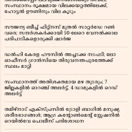
അരിക്കൊപ്പം പലവ്യഞ്ജനങ്ങൾക്കും തീവില;
സംസ്ഥാനം രൂക്ഷമായ വിലക്കയറ്റത്തിലേക്ക്,
ഹോട്ടൽ ഊണിനും വില കൂടും
സൗജന്യ ബീച്ച് ഫിറ്റ്നസ് മുതൽ സാറ്റർഡേ റൺ
വരെ; സന്ദർശകർക്കായി 50-ലേറെ വേനൽക്കാല
പരിപാടികളൊരുക്കി ഷാർജ
ഡൽഹി കേരള ഹൗസിൽ അച്ചടക്ക നടപടി; ലോ
ഓഫീസർ ഗ്രാൻസിയെ തിരുവനന്തപുരത്തേക്ക്
സ്ഥലം മാറ്റി
സംസ്ഥാനത്ത് അതിശക്തമായ മഴ തുടരും; 7
ജില്ലകളിൽ ഓറഞ്ച് അലർട്ട്, 4 ഡാമുകളിൽ റെഡ്
അലർട്ട്
തമിഴ്‌നാട് എക്സ്പ്രസിൽ ട്രോളി ബാഗിൽ മനുഷ്യ
ശരീരഭാഗങ്ങൾ; ആഗ്ര കൻ്റോൺമെൻ്റ് സ്റ്റേഷനിൽ
റെയിൽവേ പൊലീസ് പരിശോധന