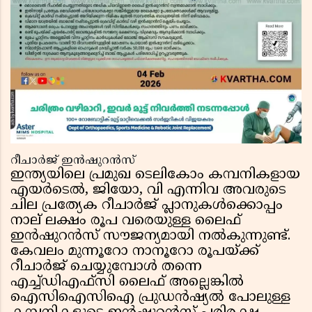
റീചാർജ് ഇൻഷുറൻസ്
ഇന്ത്യയിലെ പ്രമുഖ ടെലികോം കമ്പനികളായ
എയർടെൽ, ജിയോ, വി എന്നിവ അവരുടെ
ചില പ്രത്യേക റീചാർജ് പ്ലാനുകൾക്കൊപ്പം
നാല് ലക്ഷം രൂപ വരെയുള്ള ലൈഫ്
ഇൻഷുറൻസ് സൗജന്യമായി നൽകുന്നുണ്ട്.
കേവലം മുന്നൂറോ നാനൂറോ രൂപയ്ക്ക്
റീചാർജ് ചെയ്യുമ്പോൾ തന്നെ
എച്ച്ഡിഎഫ്സി ലൈഫ് അല്ലെങ്കിൽ
ഐസിഐസിഐ പ്രുഡൻഷ്യൽ പോലുള്ള