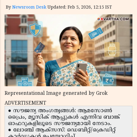
By
Newsroom Desk
Updated: Feb 5, 2026, 12:15 IST
Representational Image generated by Grok
ADVERTISEMENT
● സൗജന്യ അംഗത്വങ്ങൾ: ആമസോൺ
പ്രൈം, മ്യൂസിക് ആപ്പുകൾ എന്നിവ ബാങ്ക്
ഓഫറുകളിലൂടെ സൗജന്യമായി നേടാം.
● ലോഞ്ച് ആക്‌സസ്: ഡെബിറ്റ്/ക്രെഡിറ്റ്
കാർഡുകൾ ഉപയോഗിച്ച്