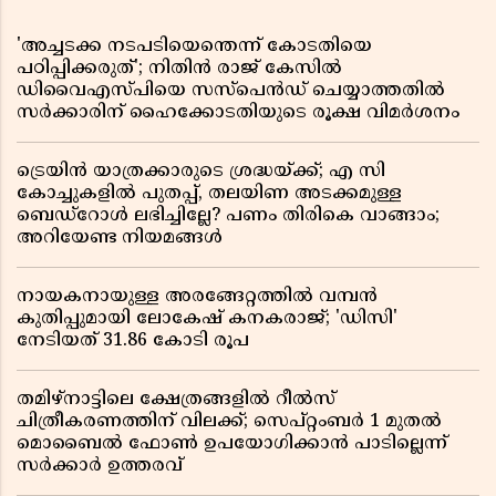
'അച്ചടക്ക നടപടിയെന്തെന്ന് കോടതിയെ
പഠിപ്പിക്കരുത്'; നിതിൻ രാജ് കേസിൽ
ഡിവൈഎസ്പിയെ സസ്പെൻഡ് ചെയ്യാത്തതിൽ
സർക്കാരിന് ഹൈക്കോടതിയുടെ രൂക്ഷ വിമർശനം
ട്രെയിൻ യാത്രക്കാരുടെ ശ്രദ്ധയ്ക്ക്; എ സി
കോച്ചുകളിൽ പുതപ്പ്, തലയിണ അടക്കമുള്ള
ബെഡ്റോൾ ലഭിച്ചില്ലേ? പണം തിരികെ വാങ്ങാം;
അറിയേണ്ട നിയമങ്ങൾ
നായകനായുള്ള അരങ്ങേറ്റത്തിൽ വമ്പൻ
കുതിപ്പുമായി ലോകേഷ് കനകരാജ്; 'ഡിസി'
നേടിയത് 31.86 കോടി രൂപ
തമിഴ്‌നാട്ടിലെ ക്ഷേത്രങ്ങളിൽ റീൽസ്
ചിത്രീകരണത്തിന് വിലക്ക്; സെപ്റ്റംബർ 1 മുതൽ
മൊബൈൽ ഫോൺ ഉപയോഗിക്കാൻ പാടില്ലെന്ന്
സർക്കാർ ഉത്തരവ്