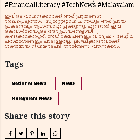
#FinancialLiteracy #TechNews #Malayalam
ഇവിടെ വായനക്കാർക്ക് അഭിപ്രായങ്ങൾ
രേഖപ്പെടുത്താം. സ്വതന്ത്രമായ ചിന്തയും അഭിപ്രായ
പ്രകടനവും പ്രോത്സാഹിപ്പിക്കുന്നു. എന്നാൽ ഇവ
കെവാർത്തയുടെ അഭിപ്രായങ്ങളായി
കണക്കാക്കരുത്. അധിക്ഷേപങ്ങളും വിദ്വേഷ - അശ്ലീല
പരാമർശങ്ങളും പാടുള്ളതല്ല. ലംഘിക്കുന്നവർക്ക്
ശക്തമായ നിയമനടപടി നേരിടേണ്ടി വന്നേക്കാം.
Tags
National News
News
Malayalam News
Share this story