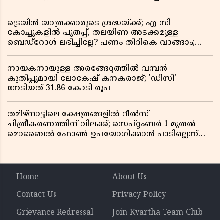
സർക്കാരിന് ഹൈക്കോടതിയുടെ രൂക്ഷ വിമർശനം
ട്രെയിൻ യാത്രക്കാരുടെ ശ്രദ്ധയ്ക്ക്; എ സി
കോച്ചുകളിൽ പുതപ്പ്, തലയിണ അടക്കമുള്ള
ബെഡ്റോൾ ലഭിച്ചില്ലേ? പണം തിരികെ വാങ്ങാം;
അറിയേണ്ട നിയമങ്ങൾ
നായകനായുള്ള അരങ്ങേറ്റത്തിൽ വമ്പൻ
കുതിപ്പുമായി ലോകേഷ് കനകരാജ്; 'ഡിസി'
നേടിയത് 31.86 കോടി രൂപ
തമിഴ്‌നാട്ടിലെ ക്ഷേത്രങ്ങളിൽ റീൽസ്
ചിത്രീകരണത്തിന് വിലക്ക്; സെപ്റ്റംബർ 1 മുതൽ
മൊബൈൽ ഫോൺ ഉപയോഗിക്കാൻ പാടില്ലെന്ന്
സർക്കാർ ഉത്തരവ്
Home
About Us
Contact Us
Privacy Policy
Grievance Redressal
Join Kvartha Team Club