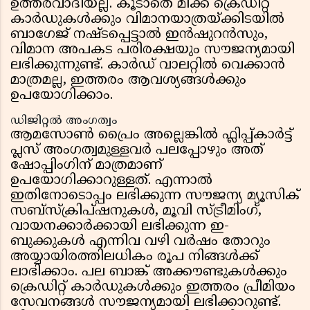
ഉത്തരവാദിയല്ല. കൂടാതെ മിക്ക ക്രെഡിറ്റ്
കാർഡുകൾക്കും വിമാനയാത്രയ്ക്കിടയിൽ
ബാഗേജ് നഷ്ടപ്പെട്ടാൽ ഇൻഷുറൻസും,
വിമാന അപകട പരിരക്ഷയും സൗജന്യമായി
ലഭിക്കുന്നുണ്ട്. കാർഡ് വാലറ്റിൽ വെക്കാൻ
മാത്രമല്ല, ഇത്തരം ആവശ്യങ്ങൾക്കും
ഉപയോഗിക്കാം.
ഡിജിറ്റൽ അംഗത്വം
ആമസോൺ പ്രൈം അല്ലെങ്കിൽ ഫ്ലിപ്പ്കാർട്ട്
പ്ലസ് അംഗത്വമുള്ളവർ പലപ്പോഴും അത്
ഷോപ്പിംഗിന് മാത്രമാണ്
ഉപയോഗിക്കാറുള്ളത്. എന്നാൽ
ഇതിനോടൊപ്പം ലഭിക്കുന്ന സൗജന്യ മ്യൂസിക്
സബ്‌സ്‌ക്രിപ്‌ഷനുകൾ, മൂവി സ്ട്രീമിംഗ്,
വായനക്കാർക്കായി ലഭിക്കുന്ന ഇ-
ബുക്കുകൾ എന്നിവ വഴി വർഷം തോറും
അയ്യായിരത്തിലധികം രൂപ നിങ്ങൾക്ക്
ലാഭിക്കാം. പല ബാങ്ക് അക്കൗണ്ടുകൾക്കും
ക്രെഡിറ്റ് കാർഡുകൾക്കും ഇത്തരം പ്രീമിയം
സേവനങ്ങൾ സൗജന്യമായി ലഭിക്കാറുണ്ട്.