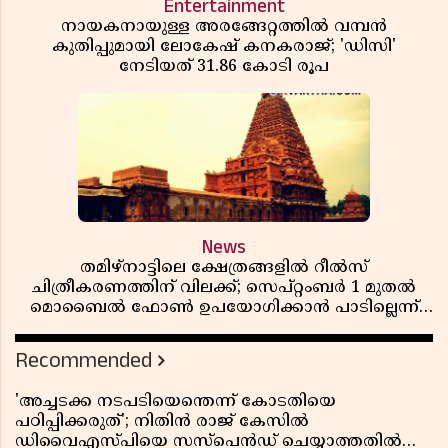
Entertainment
നായകനായുള്ള അരങ്ങേറ്റത്തിൽ വമ്പൻ
കുതിപ്പുമായി ലോകേഷ് കനകരാജ്; 'ഡിസി'
നേടിയത് 31.86 കോടി രൂപ
News
തമിഴ്‌നാട്ടിലെ ക്ഷേത്രങ്ങളിൽ റീൽസ്
ചിത്രീകരണത്തിന് വിലക്ക്; സെപ്റ്റംബർ 1 മുതൽ
മൊബൈൽ ഫോൺ ഉപയോഗിക്കാൻ പാടില്ലെന്ന്
സർക്കാർ ഉത്തരവ്
Recommended
'അച്ചടക്ക നടപടിയെന്തെന്ന് കോടതിയെ
പഠിപ്പിക്കരുത്'; നിതിൻ രാജ് കേസിൽ
ഡിവൈഎസ്പിയെ സസ്പെൻഡ് ചെയ്യാത്തതിൽ