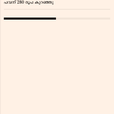
പവന് 280 രൂപ കുറഞ്ഞു