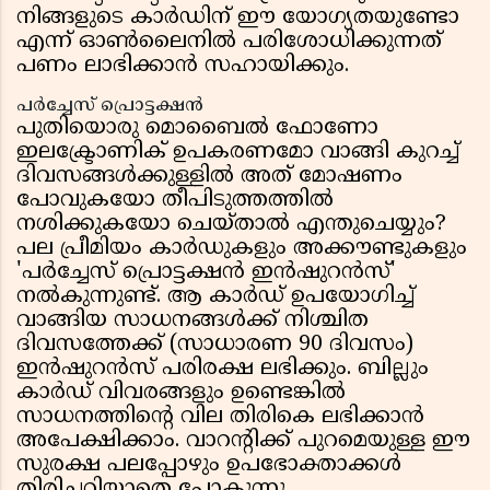
നിങ്ങളുടെ കാർഡിന് ഈ യോഗ്യതയുണ്ടോ
എന്ന് ഓൺലൈനിൽ പരിശോധിക്കുന്നത്
പണം ലാഭിക്കാൻ സഹായിക്കും.
പർച്ചേസ് പ്രൊട്ടക്ഷൻ
പുതിയൊരു മൊബൈൽ ഫോണോ
ഇലക്ട്രോണിക് ഉപകരണമോ വാങ്ങി കുറച്ച്
ദിവസങ്ങൾക്കുള്ളിൽ അത് മോഷണം
പോവുകയോ തീപിടുത്തത്തിൽ
നശിക്കുകയോ ചെയ്താൽ എന്തുചെയ്യും?
പല പ്രീമിയം കാർഡുകളും അക്കൗണ്ടുകളും
'പർച്ചേസ് പ്രൊട്ടക്ഷൻ ഇൻഷുറൻസ്'
നൽകുന്നുണ്ട്. ആ കാർഡ് ഉപയോഗിച്ച്
വാങ്ങിയ സാധനങ്ങൾക്ക് നിശ്ചിത
ദിവസത്തേക്ക് (സാധാരണ 90 ദിവസം)
ഇൻഷുറൻസ് പരിരക്ഷ ലഭിക്കും. ബില്ലും
കാർഡ് വിവരങ്ങളും ഉണ്ടെങ്കിൽ
സാധനത്തിന്റെ വില തിരികെ ലഭിക്കാൻ
അപേക്ഷിക്കാം. വാറന്റിക്ക് പുറമെയുള്ള ഈ
സുരക്ഷ പലപ്പോഴും ഉപഭോക്താക്കൾ
തിരിച്ചറിയാതെ പോകുന്നു.