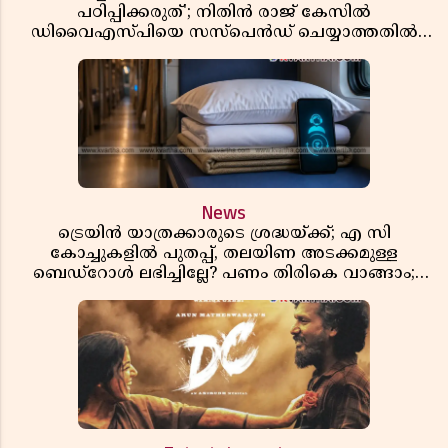
പഠിപ്പിക്കരുത്'; നിതിൻ രാജ് കേസിൽ
ഡിവൈഎസ്പിയെ സസ്പെൻഡ് ചെയ്യാത്തതിൽ
സർക്കാരിന് ഹൈക്കോടതിയുടെ രൂക്ഷ വിമർശനം
News
ട്രെയിൻ യാത്രക്കാരുടെ ശ്രദ്ധയ്ക്ക്; എ സി
കോച്ചുകളിൽ പുതപ്പ്, തലയിണ അടക്കമുള്ള
ബെഡ്റോൾ ലഭിച്ചില്ലേ? പണം തിരികെ വാങ്ങാം;
അറിയേണ്ട നിയമങ്ങൾ