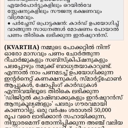
എയർപോർട്ടുകളിലും റെയിൽവേ
സ്റ്റേഷനുകളിലും സൗജന്യ ഭക്ഷണവും
വിശ്രമവും.
● പർച്ചേസ് പ്രൊട്ടക്ഷൻ: കാർഡ് ഉപയോഗിച്ച്
വാങ്ങുന്ന സാധനങ്ങൾ മോഷണം പോയാൽ
പണം തിരികെ ലഭിക്കുന്ന ഇൻഷുറൻസ്.
(KVARTHA)
നമ്മുടെ പോക്കറ്റിൽ നിന്ന്
ഓരോ മാസവും പണം ചോർത്തുന്ന
റീചാർജുകളും സബ്‌സ്‌ക്രിപ്‌ഷനുകളും
പലപ്പോഴും നമുക്ക് ബാധ്യതയാകാറുണ്ട്.
എന്നാൽ നാം പണമടച്ച് ഉപയോഗിക്കുന്ന
ഇന്റർനെറ്റ് കണക്ഷനുകൾ, സ്മാർട്ട്‌ഫോൺ
ആപ്പുകൾ, ഷോപ്പിംഗ് കാർഡുകൾ
എന്നിവയിലൂടെ തിരികെ ലഭിക്കുന്ന
'ഡിജിറ്റൽ ക്യാഷ്ബാക്കുകളും ഇൻഷുറൻസ്
ആനുകൂല്യങ്ങളും' പലരും ഗൗരവമായി
കാണാറില്ല. ഒരു വർഷം ശരാശരി 50,000
രൂപ വരെ ലാഭിക്കാൻ സഹായിക്കുന്ന,
നിസ്സാരമെന്ന് തോന്നിപ്പിക്കുന്ന അഞ്ച് വലിയ