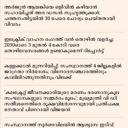
അർജുൻ ആയങ്കിയെ ഒളിവിൽ കഴിയാൻ
സഹായിച്ചത് അര ഡസൻ സുഹൃത്തുക്കൾ;
പത്തനംതിട്ടയിൽ 30 പേരെ ചോദ്യം ചെയ്തതായി
വിവരം ​​​​​​​
ഇലക്ട്രിക് വാഹന രംഗത്ത് വൻ തൊഴിൽ വളർച്ച;
2030ഓടെ 3 മുതൽ 4 കോടി വരെ
തൊഴിലവസരങ്ങൾ ഉണ്ടാകുമെന്ന് റിപ്പോർട്ട്
കള്ളക്കടൽ മുന്നറിയിപ്പ്: സംസ്ഥാനത്ത് 4 ജില്ലകളിൽ
ജാഗ്രതാ നിർദേശം; വിനോദസഞ്ചാരത്തിനും
കടലിലിറങ്ങുന്നതിനും വിലക്ക്
'കലക്ട്രേറ്റ് ജീവനക്കാരിയുടെ മരണം ഭരണാനുകൂല
സംഘടനകളുടെ സമ്മർദം മൂലം'; മുഖ്യമന്ത്രി വി ഡി
സതീശനെതിരെ രൂക്ഷവിമർശനവുമായി പ്രതിപക്ഷ
നേതാവ് പിണറായി വിജയൻ
സംസ്ഥാനത്ത് സ്വര്‍ണവിലയില്‍ ആശ്വാസ ഇടിവ്;