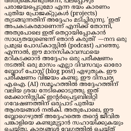
അതുകൊണ്ടുതന്നെ, പലപ്പോഴും
പരാജയപ്പെടുമോ എന്ന ഭയം കാരണം
പുതിയ പ്രോജക്റ്റുകൾ (projects)
തുടങ്ങുന്നതിന് അദ്ദേഹം മടിച്ചിരുന്നു. 'ഇത്
അപകടകരമാണെന്ന് എനിക്ക് തോന്നി,
അതുപോലെ ഇത് തെറ്റായിപ്പോകാൻ
സാധ്യതയുണ്ടെന്ന് ഞാൻ കരുതി' —നന്ദ ഒരു
പ്രമുഖ പോഡ്കാസ്റ്റിൽ (podcast) പറഞ്ഞു.
എന്നാൽ, ഈ മാനസികാവസ്ഥയെ
മറികടക്കാൻ അദ്ദേഹം ഒരു പരീക്ഷണം
നടത്തി: ഒരു മാസം എല്ലാ ദിവസവും ഓരോ
ബ്ലോഗ് പോസ്റ്റ് (blog post) എഴുതുക. ഈ
പരീക്ഷണം വിജയം കണ്ടു. ഈ ദിനചര്യ
എ.ഐ. (AI) സമൂഹത്തിൽ അദ്ദേഹത്തിന്
വലിയ ശ്രദ്ധ നേടിക്കൊടുത്തു. ഇത്
മെക്കാനിസ്റ്റിക് ഇന്റർപ്രെട്ടബിലിറ്റി
ഗവേഷണത്തിന് ഒരുപാട് പുതിയ
ആശയങ്ങൾ നൽകി. അതുപോലെ, ഈ
ബ്ലോഗെഴുത്ത് അദ്ദേഹത്തെ തന്റെ ജീവിത
പങ്കാളിയെ കണ്ടുമുട്ടാൻ സഹായിക്കുകയും
ചെയ്തു. കാര്യങ്ങൾ വേഗത്തിൽ ചെയ്ത്