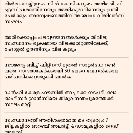
മിൽമ നെയ്യ് ഇടപാടിൽ കോടികളുടെ അഴിമതി; പി
എസ് പ്രശാന്തിനേയും അജികുമാറിനെയും പ്രതി
ചേർക്കും, അന്വേഷണത്തിന് അഞ്ചംഗ വിജിലൻസ്
സംഘം
അരിക്കൊപ്പം പലവ്യഞ്ജനങ്ങൾക്കും തീവില;
സംസ്ഥാനം രൂക്ഷമായ വിലക്കയറ്റത്തിലേക്ക്,
ഹോട്ടൽ ഊണിനും വില കൂടും
സൗജന്യ ബീച്ച് ഫിറ്റ്നസ് മുതൽ സാറ്റർഡേ റൺ
വരെ; സന്ദർശകർക്കായി 50-ലേറെ വേനൽക്കാല
പരിപാടികളൊരുക്കി ഷാർജ
ഡൽഹി കേരള ഹൗസിൽ അച്ചടക്ക നടപടി; ലോ
ഓഫീസർ ഗ്രാൻസിയെ തിരുവനന്തപുരത്തേക്ക്
സ്ഥലം മാറ്റി
സംസ്ഥാനത്ത് അതിശക്തമായ മഴ തുടരും; 7
ജില്ലകളിൽ ഓറഞ്ച് അലർട്ട്, 4 ഡാമുകളിൽ റെഡ്
അലർട്ട്