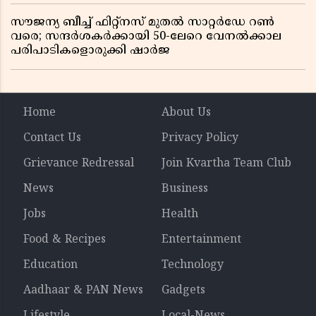
സൗജന്യ ബീച്ച് ഫിറ്റ്നസ് മുതൽ സാറ്റർഡേ റൺ
വരെ; സന്ദർശകർക്കായി 50-ലേറെ വേനൽക്കാല
പരിപാടികളൊരുക്കി ഷാർജ
Home
About Us
Contact Us
Privacy Policy
Grievance Redressal
Join Kvartha Team Club
News
Business
Jobs
Health
Food & Recipes
Entertainment
Education
Technology
Aadhaar & PAN News
Gadgets
Lifestyle
Local-News