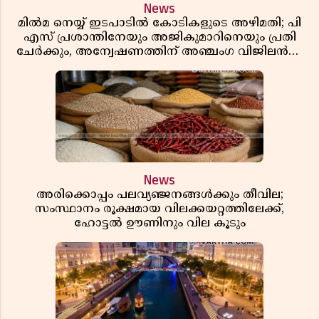
News
മിൽമ നെയ്യ് ഇടപാടിൽ കോടികളുടെ അഴിമതി; പി
എസ് പ്രശാന്തിനേയും അജികുമാറിനെയും പ്രതി
ചേർക്കും, അന്വേഷണത്തിന് അഞ്ചംഗ വിജിലൻസ്
സംഘം
News
അരിക്കൊപ്പം പലവ്യഞ്ജനങ്ങൾക്കും തീവില;
സംസ്ഥാനം രൂക്ഷമായ വിലക്കയറ്റത്തിലേക്ക്,
ഹോട്ടൽ ഊണിനും വില കൂടും