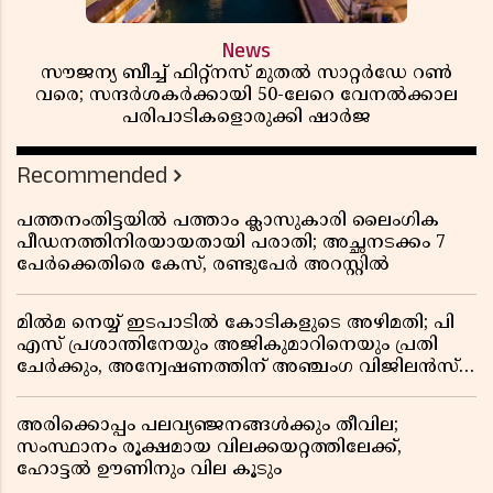
News
സൗജന്യ ബീച്ച് ഫിറ്റ്നസ് മുതൽ സാറ്റർഡേ റൺ
വരെ; സന്ദർശകർക്കായി 50-ലേറെ വേനൽക്കാല
പരിപാടികളൊരുക്കി ഷാർജ
Recommended
പത്തനംതിട്ടയിൽ പത്താം ക്ലാസുകാരി ലൈംഗിക
പീഡനത്തിനിരയായതായി പരാതി; അച്ഛനടക്കം 7
പേർക്കെതിരെ കേസ്, രണ്ടുപേർ അറസ്റ്റിൽ
മിൽമ നെയ്യ് ഇടപാടിൽ കോടികളുടെ അഴിമതി; പി
എസ് പ്രശാന്തിനേയും അജികുമാറിനെയും പ്രതി
ചേർക്കും, അന്വേഷണത്തിന് അഞ്ചംഗ വിജിലൻസ്
സംഘം
അരിക്കൊപ്പം പലവ്യഞ്ജനങ്ങൾക്കും തീവില;
സംസ്ഥാനം രൂക്ഷമായ വിലക്കയറ്റത്തിലേക്ക്,
ഹോട്ടൽ ഊണിനും വില കൂടും