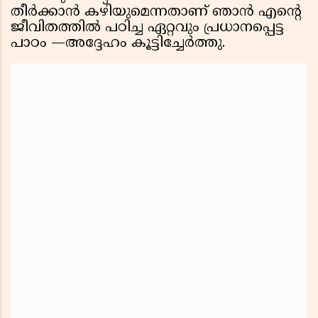
തീർക്കാൻ കഴിയുമെന്നതാണ് ഞാൻ എൻ്റെ
ജീവിതത്തിൽ പഠിച്ച ഏറ്റവും പ്രധാനപ്പെട്ട
പാഠം —അദ്ദേഹം കൂട്ടിച്ചേർത്തു.