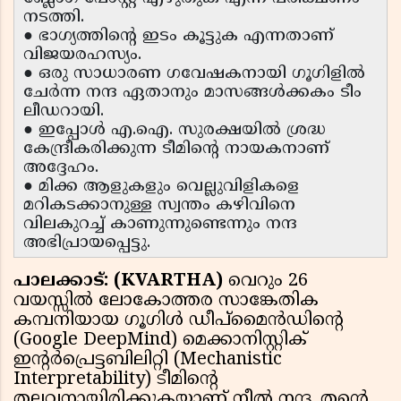
നടത്തി.
● ഭാഗ്യത്തിന്റെ ഇടം കൂട്ടുക എന്നതാണ്
വിജയരഹസ്യം.
● ഒരു സാധാരണ ഗവേഷകനായി ഗൂഗിളിൽ
ചേർന്ന നന്ദ ഏതാനും മാസങ്ങൾക്കകം ടീം
ലീഡറായി.
● ഇപ്പോൾ എ.ഐ. സുരക്ഷയിൽ ശ്രദ്ധ
കേന്ദ്രീകരിക്കുന്ന ടീമിന്റെ നായകനാണ്
അദ്ദേഹം.
● മിക്ക ആളുകളും വെല്ലുവിളികളെ
മറികടക്കാനുള്ള സ്വന്തം കഴിവിനെ
വിലകുറച്ച് കാണുന്നുണ്ടെന്നും നന്ദ
അഭിപ്രായപ്പെട്ടു.
പാലക്കാട്: (KVARTHA)
വെറും 26
വയസ്സിൽ ലോകോത്തര സാങ്കേതിക
കമ്പനിയായ ഗൂഗിൾ ഡീപ്‌മൈൻഡിന്റെ
(Google DeepMind) മെക്കാനിസ്റ്റിക്
ഇന്റർപ്രെട്ടബിലിറ്റി (Mechanistic
Interpretability) ടീമിന്റെ
തലവനായിരിക്കുകയാണ് നീൽ നന്ദ. തന്റെ