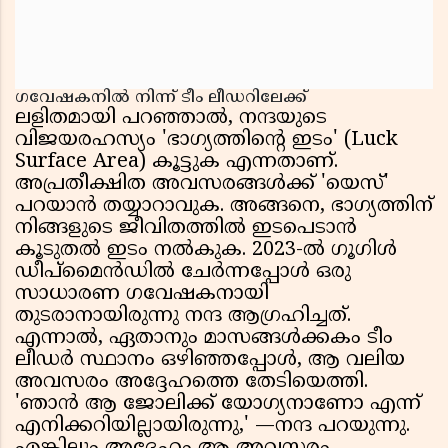
ഗവേഷകനിൽ നിന്ന് ടീം ലീഡറിലേക്ക്
ലളിതമായി പറഞ്ഞാൽ, നന്ദയുടെ
വിജയരഹസ്യം 'ഭാഗ്യത്തിന്റെ ഇടം' (Luck
Surface Area) കൂട്ടുക എന്നതാണ്.
അപ്രതീക്ഷിത അവസരങ്ങൾക്ക് 'യെസ്'
പറയാൻ തയ്യാറാവുക. അങ്ങനെ, ഭാഗ്യത്തിന്
നിങ്ങളുടെ ജീവിതത്തിൽ ഇടപെടാൻ
കൂടുതൽ ഇടം നൽകുക. 2023-ൽ ഗൂഗിൾ
ഡീപ്‌മൈൻഡിൽ ചേർന്നപ്പോൾ ഒരു
സാധാരണ ഗവേഷകനായി
തുടരാനായിരുന്നു നന്ദ ആഗ്രഹിച്ചത്.
എന്നാൽ, ഏതാനും മാസങ്ങൾക്കകം ടീം
ലീഡർ സ്ഥാനം ഒഴിഞ്ഞപ്പോൾ, ആ വലിയ
അവസരം അദ്ദേഹത്തെ തേടിയെത്തി.
'ഞാൻ ആ ജോലിക്ക് യോഗ്യനാണോ എന്ന്
എനിക്കറിയില്ലായിരുന്നു,' —നന്ദ പറയുന്നു.