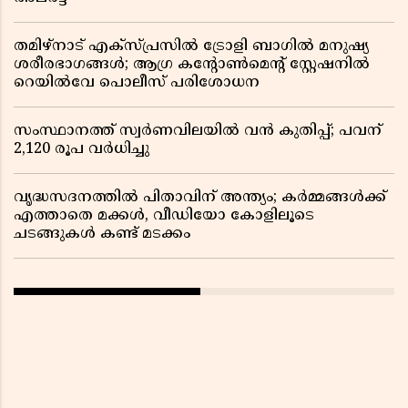
തമിഴ്‌നാട് എക്സ്പ്രസിൽ ട്രോളി ബാഗിൽ മനുഷ്യ
ശരീരഭാഗങ്ങൾ; ആഗ്ര കൻ്റോൺമെൻ്റ് സ്റ്റേഷനിൽ
റെയിൽവേ പൊലീസ് പരിശോധന
സംസ്ഥാനത്ത് സ്വര്‍ണവിലയില്‍ വന്‍ കുതിപ്പ്; പവന്
2,120 രൂപ വര്‍ധിച്ചു
വൃദ്ധസദനത്തിൽ പിതാവിന് അന്ത്യം; കർമ്മങ്ങൾക്ക്
എത്താതെ മക്കൾ, വീഡിയോ കോളിലൂടെ
ചടങ്ങുകൾ കണ്ട് മടക്കം