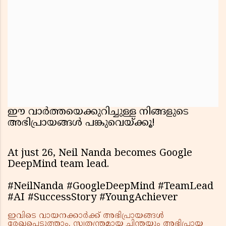
ഈ വാർത്തയെക്കുറിച്ചുള്ള നിങ്ങളുടെ
അഭിപ്രായങ്ങൾ പങ്കുവെയ്ക്കൂ!
At just 26, Neil Nanda becomes Google
DeepMind team lead.
#NeilNanda #GoogleDeepMind #TeamLead
#AI #SuccessStory #YoungAchiever
ഇവിടെ വായനക്കാർക്ക് അഭിപ്രായങ്ങൾ
രേഖപ്പെടുത്താം. സ്വതന്ത്രമായ ചിന്തയും അഭിപ്രായ