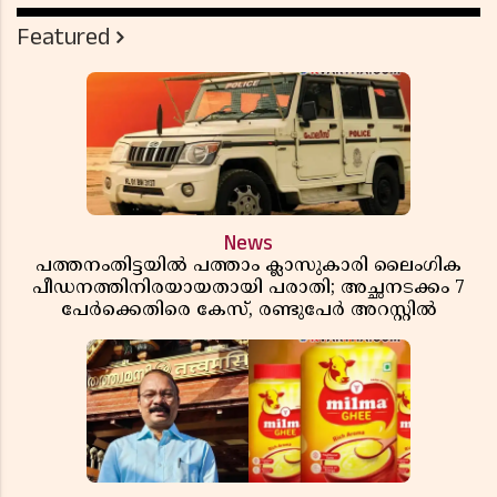
Featured
News
പത്തനംതിട്ടയിൽ പത്താം ക്ലാസുകാരി ലൈംഗിക
പീഡനത്തിനിരയായതായി പരാതി; അച്ഛനടക്കം 7
പേർക്കെതിരെ കേസ്, രണ്ടുപേർ അറസ്റ്റിൽ