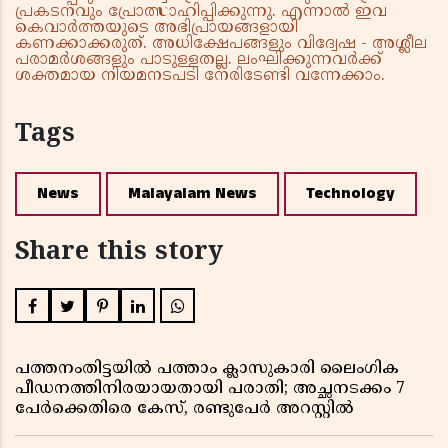
പ്രകടനവും പ്രോത്സാഹിപ്പിക്കുന്നു. എന്നാൽ ഇവ
കെവാർത്തയുടെ അഭിപ്രായങ്ങളായി
കണക്കാക്കരുത്. അധിക്ഷേപങ്ങളും വിദ്വേഷ - അശ്ലീല
പരാമർശങ്ങളും പാടുള്ളതല്ല. ലംഘിക്കുന്നവർക്ക്
ശക്തമായ നിയമനടപടി നേരിടേണ്ടി വന്നേക്കാം.
Tags
News
Malayalam News
Technology
Share this story
പത്തനംതിട്ടയിൽ പത്താം ക്ലാസുകാരി ലൈംഗിക
പീഡനത്തിനിരയായതായി പരാതി; അച്ഛനടക്കം 7
പേർക്കെതിരെ കേസ്, രണ്ടുപേർ അറസ്റ്റിൽ