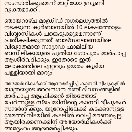
സംസാരിക്കുമെന്ന് മാറ്റിയോ ബ്രൂണി
വ്യക്തമാക്കി.
ഞായറാഴ്ച മാഡ്രിഡ് നഗരമധ്യത്തിൽ
നടക്കുന്ന കുർബാനയിൽ 10 ലക്ഷത്തോളം
വിശ്വാസികൾ പങ്കെടുക്കുമെന്നാണ്
പ്രതീക്ഷിക്കുന്നത്. ബാഴ്സലോണയിലെ
വിഖ്യാതമായ സാഗ്രഡ ഫാമിലിയ
ബസിലിക്കയുടെ പുതിയ ഗോപുരം മാർപാപ്പ
ആശീർവദിക്കും. ഇതോടെ ഇത്
ലോകത്തിലെ ഏറ്റവും ഉയരം കൂടിയ
പള്ളിയായി മാറും.
അഭയർഥികൾക്ക് ആദരമർപ്പിച്ച് കാനറി ദ്വീപുകളിൽ
യാത്രയുടെ അവസാന രണ്ട് ദിവസങ്ങളിൽ
മാർപാപ്പ ആഫ്രിക്കൻ തീരത്തോട്
ചേർന്നുള്ള സ്പെയിനിൻ്റെ കാനറി ദ്വീപുകൾ
സന്ദർശിക്കും. യൂറോപ്പിലേക്ക് കടക്കാനുള്ള
ശ്രമത്തിനിടയിൽ കടലിൽ വെച്ച് മരണപ്പെട്ട
ആയിരക്കണക്കിന് അഭയാർഥികൾക്ക്
അദ്ദേഹം ആദരമർപ്പിക്കും.