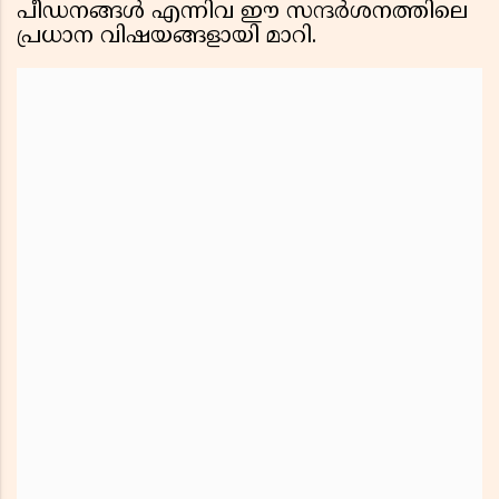
പീഡനങ്ങൾ എന്നിവ ഈ സന്ദർശനത്തിലെ
പ്രധാന വിഷയങ്ങളായി മാറി.