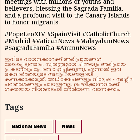
meetings with millions of youths and
believers, blessing the Sagrada Familia,
and a profound visit to the Canary Islands
to honor migrants.
#PopeLeoXIV #SpainVisit #CatholicChurch
#Madrid #VaticanNews #MalayalamNews
#SagradaFamilia #AmmuNews
ഇവിടെ വായനക്കാർക്ക് അഭിപ്രായങ്ങൾ
രേഖപ്പെടുത്താം. സ്വതന്ത്രമായ ചിന്തയും അഭിപ്രായ
പ്രകടനവും പ്രോത്സാഹിപ്പിക്കുന്നു. എന്നാൽ ഇവ
കെവാർത്തയുടെ അഭിപ്രായങ്ങളായി
കണക്കാക്കരുത്. അധിക്ഷേപങ്ങളും വിദ്വേഷ - അശ്ലീല
പരാമർശങ്ങളും പാടുള്ളതല്ല. ലംഘിക്കുന്നവർക്ക്
ശക്തമായ നിയമനടപടി നേരിടേണ്ടി വന്നേക്കാം.
Tags
National News
News