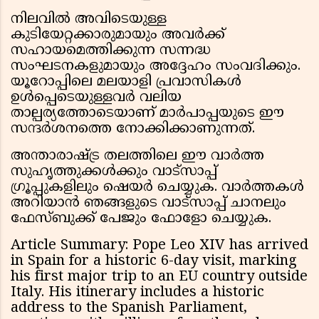
നിലവിൽ അവിടെയുള്ള
കുടിയേറ്റക്കാരുമായും അവർക്ക്
സഹായമെത്തിക്കുന്ന സന്നദ്ധ
സംഘടനകളുമായും അദ്ദേഹം സംവദിക്കും.
യൂറോപ്പിലെ മലയാളി പ്രവാസികൾ
ഉൾപ്പെടെയുള്ളവർ വലിയ
താല്പര്യത്തോടെയാണ് മാർപാപ്പയുടെ ഈ
സന്ദർശനത്തെ നോക്കിക്കാണുന്നത്.
അന്താരാഷ്ട്ര തലത്തിലെ ഈ വാർത്ത
സുഹൃത്തുക്കൾക്കും വാട്സാപ്പ്
ഗ്രൂപ്പുകളിലും ഷെയർ ചെയ്യുക. വാർത്തകൾ
അറിയാൻ ഞങ്ങളുടെ വാട്സാപ്പ് ചാനലും
ഫേസ്ബുക്ക് പേജും ഫോളോ ചെയ്യുക.
Article Summary: Pope Leo XIV has arrived
in Spain for a historic 6-day visit, marking
his first major trip to an EU country outside
Italy. His itinerary includes a historic
address to the Spanish Parliament,