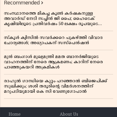
Recommended
സംസ്ഥാനത്തെ മികച്ച കൂൺ കർഷകനുള്ള
അവാർഡ് നേടി സച്ചിൻ ജി പൈ; ഹൈടെക്
കൃഷിയിലൂടെ പ്രതിവർഷം 50 ലക്ഷം രൂപയുടെ
വരുമാനം
സ്കൂൾ ക്വിസിൽ സവർക്കറെ പുകഴ്ത്തി വിവാദ
ചോദ്യങ്ങൾ; അധ്യാപകന് സസ്പെൻഷൻ
മുൻ ബംഗാൾ മുഖ്യമന്ത്രി മമത ബാനർജിയുടെ
വാഹനത്തിന് നേരെ ആക്രമണം; കാറിന് നേരെ
പാഞ്ഞുകയറി അക്രമികൾ
രാഹുൽ ഗാന്ധിയെ കുറ്റം പറഞ്ഞാൽ ബിജെപിക്ക്
സുഖിക്കും; ശശി തരൂരിന്റെ വിമർശനത്തിന്
മറുപടിയുമായി കെ സി വേണുഗോപാൽ
Home
About Us