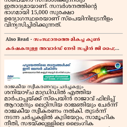
സ്പെയിൻ സന്ദർശിക്കുന്നതും
ഇതാദ്യമായാണ്. സന്ദർശനത്തിൻ്റെ
ഭാഗമായി 15,000 സുരക്ഷാ
ഉദ്യോഗസ്ഥരെയാണ് സ്പെയിനിലുടനീളം
വിന്യസിച്ചിരിക്കുന്നത്.
Also Read -
സംസ്ഥാനത്തെ മികച്ച കൂൺ
കർഷകനുള്ള അവാർഡ് നേടി സച്ചിൻ ജി പൈ;
ഹൈടെക് കൃഷിയിലൂടെ പ്രതിവർഷം 50 ലക്ഷം
രൂപയുടെ വരുമാനം
രാജകീയ സ്വീകരണവും ചർച്ചകളും
ശനിയാഴ്ച മാഡ്രിഡിൽ എത്തിയ
മാർപാപ്പയ്ക്ക് സ്പെയിൻ രാജാവ് ഫിലിപ്പ്
ആറാമനും ലെറ്റിസിയ രാജ്ഞിയും ചേർന്ന്
രാജകീയ സ്വീകരണം നൽകി. തുടർന്ന്
നടന്ന ചർച്ചകളിൽ കുടിയേറ്റം, സാമൂഹിക
നീതി, സഭയ്ക്കുള്ളിലെ ലൈംഗിക