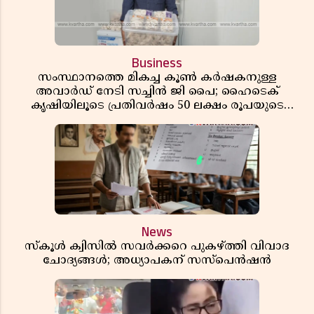
Business
സംസ്ഥാനത്തെ മികച്ച കൂൺ കർഷകനുള്ള
അവാർഡ് നേടി സച്ചിൻ ജി പൈ; ഹൈടെക്
കൃഷിയിലൂടെ പ്രതിവർഷം 50 ലക്ഷം രൂപയുടെ
വരുമാനം
News
സ്കൂൾ ക്വിസിൽ സവർക്കറെ പുകഴ്ത്തി വിവാദ
ചോദ്യങ്ങൾ; അധ്യാപകന് സസ്പെൻഷൻ