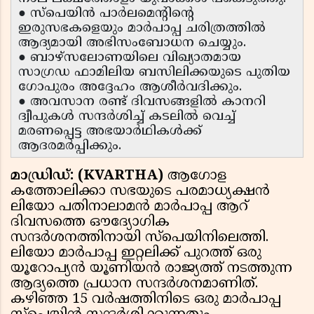
● സ്പെയിൻ പാർലമെൻ്റിൻ്റെ
ഇരുസഭകളെയും മാർപാപ്പ ചരിത്രത്തിൽ
ആദ്യമായി അഭിസംബോധന ചെയ്യും.
● ബാഴ്സലോണയിലെ വിഖ്യാതമായ
സാഗ്രഡ ഫാമിലിയ ബസിലിക്കയുടെ പുതിയ
ഗോപുരം അദ്ദേഹം ആശീർവദിക്കും.
● അവസാന രണ്ട് ദിവസങ്ങളിൽ കാനറി
ദ്വീപുകൾ സന്ദർശിച്ച് കടലിൽ വെച്ച്
മരണപ്പെട്ട അഭയാർഥികൾക്ക്
ആദരമർപ്പിക്കും.
മാഡ്രിഡ്: (KVARTHA)
ആഗോള
കത്തോലിക്കാ സഭയുടെ പരമാധ്യക്ഷൻ
ലിയോ പതിനാലാമൻ മാർപാപ്പ ആറ്
ദിവസത്തെ ഔദ്യോഗിക
സന്ദർശനത്തിനായി സ്പെയിനിലെത്തി.
ലിയോ മാർപാപ്പ ഇറ്റലിക്ക് പുറത്ത് ഒരു
യൂറോപ്യൻ യൂണിയൻ രാജ്യത്ത് നടത്തുന്ന
ആദ്യത്തെ പ്രധാന സന്ദർശനമാണിത്.
കഴിഞ്ഞ 15 വർഷത്തിനിടെ ഒരു മാർപാപ്പ