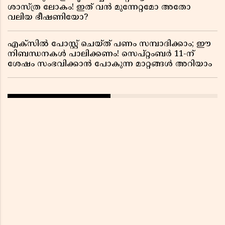
ശാസ്ത്ര ലോകം! ഇത് വൻ മുന്നേറ്റമോ അതോ
വലിയ ഭീഷണിയോ?
എക്സിൽ പോസ്റ്റ് ചെയ്ത് പണം സമ്പാദിക്കാം; ഈ
നിബന്ധനകൾ പാലിക്കണം! സെപ്റ്റംബർ 11-ന്
ശേഷം സംഭവിക്കാൻ പോകുന്ന മാറ്റങ്ങൾ അറിയാം