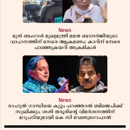
News
മുൻ ബംഗാൾ മുഖ്യമന്ത്രി മമത ബാനർജിയുടെ
വാഹനത്തിന് നേരെ ആക്രമണം; കാറിന് നേരെ
പാഞ്ഞുകയറി അക്രമികൾ
News
രാഹുൽ ഗാന്ധിയെ കുറ്റം പറഞ്ഞാൽ ബിജെപിക്ക്
സുഖിക്കും; ശശി തരൂരിന്റെ വിമർശനത്തിന്
മറുപടിയുമായി കെ സി വേണുഗോപാൽ