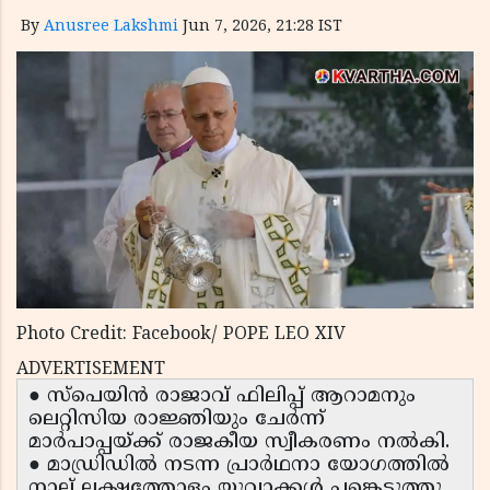
By
Anusree Lakshmi
Jun 7, 2026, 21:28 IST
Photo Credit: Facebook/ POPE LEO XIV
ADVERTISEMENT
● സ്പെയിൻ രാജാവ് ഫിലിപ്പ് ആറാമനും
ലെറ്റിസിയ രാജ്ഞിയും ചേർന്ന്
മാർപാപ്പയ്ക്ക് രാജകീയ സ്വീകരണം നൽകി.
● മാഡ്രിഡിൽ നടന്ന പ്രാർഥനാ യോഗത്തിൽ
നാല് ലക്ഷത്തോളം യുവാക്കൾ പങ്കെടുത്തു.