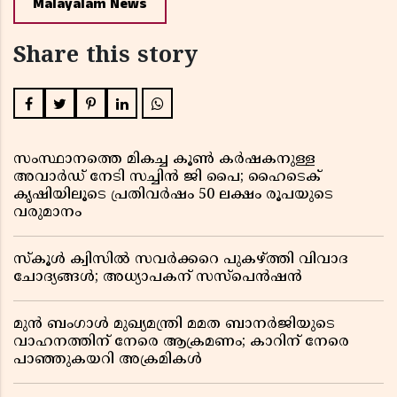
Malayalam News
Share this story
സംസ്ഥാനത്തെ മികച്ച കൂൺ കർഷകനുള്ള
അവാർഡ് നേടി സച്ചിൻ ജി പൈ; ഹൈടെക്
കൃഷിയിലൂടെ പ്രതിവർഷം 50 ലക്ഷം രൂപയുടെ
വരുമാനം
സ്കൂൾ ക്വിസിൽ സവർക്കറെ പുകഴ്ത്തി വിവാദ
ചോദ്യങ്ങൾ; അധ്യാപകന് സസ്പെൻഷൻ
മുൻ ബംഗാൾ മുഖ്യമന്ത്രി മമത ബാനർജിയുടെ
വാഹനത്തിന് നേരെ ആക്രമണം; കാറിന് നേരെ
പാഞ്ഞുകയറി അക്രമികൾ