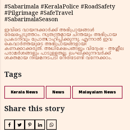
#Sabarimala #KeralaPolice #RoadSafety
#Pilgrimage #SafeTravel
#SabarimalaSeason
ഇവിടെ വായനക്കാർക്ക് അഭിപ്രായങ്ങൾ
രേഖപ്പെടുത്താം. സ്വതന്ത്രമായ ചിന്തയും അഭിപ്രായ
പ്രകടനവും പ്രോത്സാഹിപ്പിക്കുന്നു. എന്നാൽ ഇവ
കെവാർത്തയുടെ അഭിപ്രായങ്ങളായി
കണക്കാക്കരുത്. അധിക്ഷേപങ്ങളും വിദ്വേഷ - അശ്ലീല
പരാമർശങ്ങളും പാടുള്ളതല്ല. ലംഘിക്കുന്നവർക്ക്
ശക്തമായ നിയമനടപടി നേരിടേണ്ടി വന്നേക്കാം.
Tags
Kerala News
News
Malayalam News
Share this story