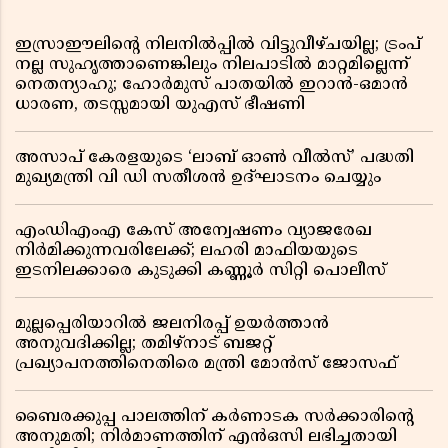
ഇസ്രാഈലിന്റെ നിലനിൽപ്പിൽ വിട്ടുവീഴ്ചയില്ല; ട്രംപ്
നല്ല സുഹൃത്താണെങ്കിലും നിലപാടിൽ മാറ്റമില്ലെന്ന്
നെതന്യാഹു; ഹോർമുസ് പാതയിൽ ഇറാൻ-ഒമാൻ
ധാരണ, തടസ്സമായി യുഎസ് ഭീഷണി
അസാപ് കേരളയുടെ ‘ലാബ് ഓൺ വീൽസ്’ പദ്ധതി
മുഖ്യമന്ത്രി വി ഡി സതീശൻ ഉദ്ഘാടനം ചെയ്യും
എംഡിഎംഎ കേസ് അന്വേഷണം വ്യാജരേഖ
നിർമിക്കുന്നവരിലേക്ക്; ലഹരി മാഫിയയുടെ
ഇടനിലക്കാരെ കുടുക്കി കണ്ണൂർ സിറ്റി പൊലീസ്
മുല്ലപ്പെരിയാറിൽ ജലനിരപ്പ് ഉയർത്താൻ
അനുവദിക്കില്ല; തമിഴ്നാട് ബജറ്റ്
പ്രഖ്യാപനത്തിനെതിരെ മന്ത്രി മോൻസ് ജോസഫ്
ബൈരക്കുപ്പ പാലത്തിന് കർണാടക സർക്കാരിൻ്റെ
അനുമതി; നിർമാണത്തിന് എൻഒസി ലഭിച്ചതായി