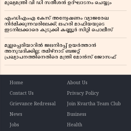
മുഖ്യമന്ത്രി വി ഡി സതീശൻ ഉദ്ഘാടനം ചെയ്യും
എംഡിഎംഎ കേസ് അന്വേഷണം വ്യാജരേഖ
നിർമിക്കുന്നവരിലേക്ക്; ലഹരി മാഫിയയുടെ
ഇടനിലക്കാരെ കുടുക്കി കണ്ണൂർ സിറ്റി പൊലീസ്
മുല്ലപ്പെരിയാറിൽ ജലനിരപ്പ് ഉയർത്താൻ
അനുവദിക്കില്ല; തമിഴ്നാട് ബജറ്റ്
പ്രഖ്യാപനത്തിനെതിരെ മന്ത്രി മോൻസ് ജോസഫ്
Home
About Us
Contact Us
Privacy Policy
Grievance Redressal
Join Kvartha Team Club
News
Business
Jobs
Health