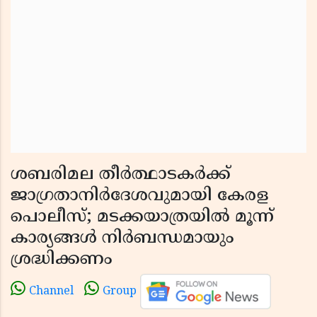
ശബരിമല തീർത്ഥാടകർക്ക്
ജാഗ്രതാനിർദേശവുമായി കേരള
പൊലീസ്; മടക്കയാത്രയിൽ മൂന്ന്
കാര്യങ്ങൾ നിർബന്ധമായും
ശ്രദ്ധിക്കണം
Channel
Group