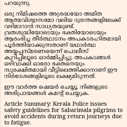
പറയുന്നു.
ഒരു നിമിഷത്തെ അശ്രദ്ധയോ അമിത
ആത്മവിശ്വാസമോ വലിയ ദുരന്തങ്ങളിലേക്ക്
വഴിമാറാൻ സാധ്യതയുണ്ട്.
വ്രതശുദ്ധിയോടെയും ഭക്തിയോടെയും
ആരംഭിച്ച തീർത്ഥാടനം അപകടരഹിതമായി
പൂർത്തിയാക്കുന്നതാണ് യഥാർത്ഥ
അയ്യപ്പസ്മരണയെന്ന് പൊലീസ്
കുറിപ്പിലൂടെ ഓർമ്മിപ്പിച്ചു. അപകടങ്ങൾ
ഒഴിവാക്കി ഓരോ ഭക്തനെയും
സുരക്ഷിതമായി വീട്ടിലെത്തിക്കാനാണ് ഈ
നിർദേശങ്ങളിലൂടെ ലക്ഷ്യമിടുന്നത്.
ഈ വാർത്ത ഷെയർ ചെയ്യൂ. നിങ്ങളുടെ
അഭിപ്രായങ്ങൾ കമൻ്റ് ചെയ്യുക.
Article Summary: Kerala Police issues
safety guidelines for Sabarimala pilgrims to
avoid accidents during return journeys due
to fatigue.