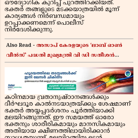
ഔദ്യോഗിക കുറിപ്പ് പുറത്തിറക്കിയത്.
ഭക്തർ തങ്ങളുടെ മടക്കയാത്രയിൽ മൂന്ന്
കാര്യങ്ങൾ നിർബന്ധമായും
ഉറപ്പാക്കണമെന്ന് പൊലീസ്
നിർദേശിക്കുന്നു.
Also Read -
അസാപ് കേരളയുടെ ‘ലാബ് ഓൺ
വീൽസ്’ പദ്ധതി മുഖ്യമന്ത്രി വി ഡി സതീശൻ
ഉദ്ഘാടനം ചെയ്യും
കഠിനമായ വ്രതാനുഷ്‌ഠാനങ്ങൾക്കും
ദീർഘദൂര കാൽനടയാത്രയ്ക്കും ശേഷമാണ്
ഭക്തർ അയ്യപ്പദർശനം പൂർത്തിയാക്കി
മലയിറങ്ങുന്നത്. ഈ സമയത്ത് ഓരോ
ഭക്തനും ശാരീരികമായും മാനസികമായും
അതിയായ ക്ഷീണത്തിലായിരിക്കാൻ