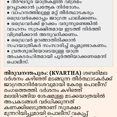
● ദീർഘദൂര യാത്രകളിൽ വിശ്രമം
ഉറപ്പാക്കാൻ പ്രത്യേക നിർദേശം.
● വാഹനത്തിലുള്ള മറ്റ് തീർത്ഥാടകരും
ഡ്രൈവർക്കൊപ്പം ജാഗ്രത പാലിക്കണം.
● ഡ്രൈവർക്ക് ഉറക്കം വരുന്നുണ്ടെങ്കിൽ
വാഹനം സുരക്ഷിതമായ ഇടത്ത് നിർത്തി
വിശ്രമിക്കാൻ അനുവദിക്കണം.
● ഡ്രൈവർ ഉറങ്ങാതിരിക്കാൻ
സഹയാത്രികർ സംസാരിച്ച് ഒപ്പമുണ്ടാകണം.
● വ്രതശുദ്ധിയോടെയുള്ള യാത്ര
അപകടരഹിതമായി പൂർത്തിയാക്കണമെന്ന്
പൊലീസ്.
തിരുവനന്തപുരം: (KVARTHA)
ശബരിമല
ദർശനം കഴിഞ്ഞ് മടങ്ങുന്ന തീർത്ഥാടകർക്ക്
ജാഗ്രതാനിർദേശവുമായി കേരള പൊലീസ്
രംഗത്തെത്തി. ദർശനം കഴിഞ്ഞ്
മലയിറങ്ങിയ ശേഷമുള്ള മടക്കയാത്രയിൽ
അപകടങ്ങൾ വർധിക്കുന്നത്
കണക്കിലെടുത്താണ് സുരക്ഷാ
മുന്നറിയിപ്പുമായി പൊലീസ് വകുപ്പ്