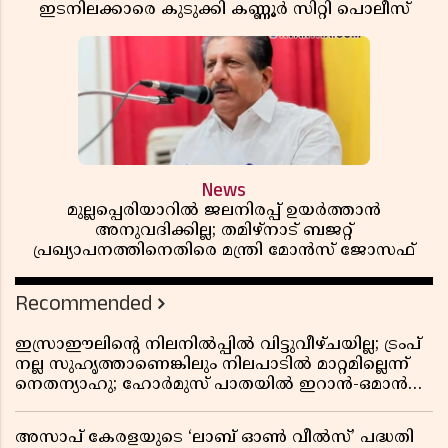
ഇടനിലക്കാരെ കുടുക്കി കണ്ണൂർ സിറ്റി പൊലീസ്
News
മുല്ലപ്പെരിയാറിൽ ജലനിരപ്പ് ഉയർത്താൻ
അനുവദിക്കില്ല; തമിഴ്നാട് ബജറ്റ്
പ്രഖ്യാപനത്തിനെതിരെ മന്ത്രി മോൻസ് ജോസഫ്
Recommended
ഇസ്രാഈലിന്റെ നിലനിൽപ്പിൽ വിട്ടുവീഴ്ചയില്ല; ട്രംപ്
നല്ല സുഹൃത്താണെങ്കിലും നിലപാടിൽ മാറ്റമില്ലെന്ന്
നെതന്യാഹു; ഹോർമുസ് പാതയിൽ ഇറാൻ-ഒമാൻ
ധാരണ, തടസ്സമായി യുഎസ് ഭീഷണി
അസാപ് കേരളയുടെ ‘ലാബ് ഓൺ വീൽസ്’ പദ്ധതി