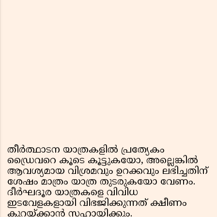
തീർത്ഥാടന യാത്രകളിൽ പ്രത്യേകം
ഡ്രൈവറെ കൂടെ കൂട്ടുകയോ, അല്ലെങ്കിൽ
ആവശ്യമായ വിശ്രമവും ഉറക്കവും ലഭിച്ചതിന്
ശേഷം മാത്രം യാത്ര തുടരുകയോ വേണം.
ദീർഘദൂര യാത്രകളെ വിവിധ
ഇടവേളകളായി വിഭജിക്കുന്നത് ക്ഷീണം
കുറയ്ക്കാൻ സഹായിക്കും.