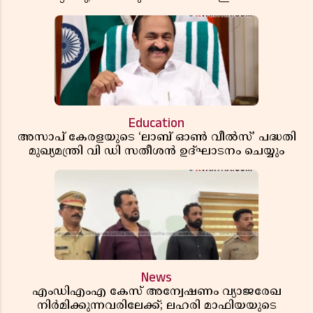
ധാരണ, തടസ്സമായി യുഎസ് ഭീഷണി
Education
അസാപ് കേരളയുടെ ‘ലാബ് ഓൺ വീൽസ്’ പദ്ധതി
മുഖ്യമന്ത്രി വി ഡി സതീശൻ ഉദ്ഘാടനം ചെയ്യും
News
എംഡിഎംഎ കേസ് അന്വേഷണം വ്യാജരേഖ
നിർമിക്കുന്നവരിലേക്ക്; ലഹരി മാഫിയയുടെ