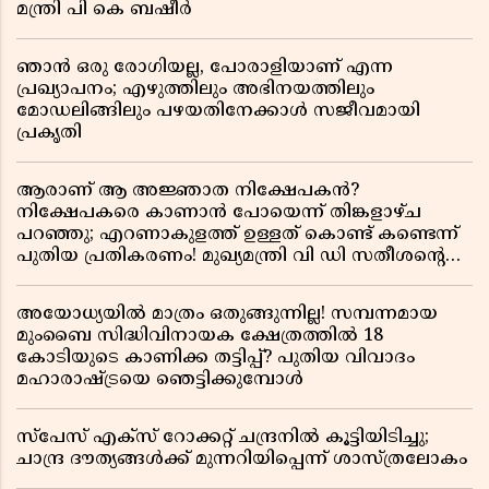
മന്ത്രി പി കെ ബഷീർ
ഞാൻ ഒരു രോഗിയല്ല, പോരാളിയാണ് എന്ന
പ്രഖ്യാപനം; എഴുത്തിലും അഭിനയത്തിലും
മോഡലിങ്ങിലും പഴയതിനേക്കാൾ സജീവമായി
പ്രകൃതി
ആരാണ് ആ അജ്ഞാത നിക്ഷേപകൻ?
നിക്ഷേപകരെ കാണാൻ പോയെന്ന് തിങ്കളാഴ്ച
പറഞ്ഞു; എറണാകുളത്ത് ഉള്ളത് കൊണ്ട് കണ്ടെന്ന്
പുതിയ പ്രതികരണം! മുഖ്യമന്ത്രി വി ഡി സതീശന്റെ
മറ്റൊരു യു-ടേൺ കൂടി വിവാദമാകുമ്പോൾ
അയോധ്യയിൽ മാത്രം ഒതുങ്ങുന്നില്ല! സമ്പന്നമായ
മുംബൈ സിദ്ധിവിനായക ക്ഷേത്രത്തിൽ 18
കോടിയുടെ കാണിക്ക തട്ടിപ്പ്? പുതിയ വിവാദം
മഹാരാഷ്ട്രയെ ഞെട്ടിക്കുമ്പോൾ
സ്പേസ് എക്സ് റോക്കറ്റ് ചന്ദ്രനിൽ കൂട്ടിയിടിച്ചു;
ചാന്ദ്ര ദൗത്യങ്ങൾക്ക് മുന്നറിയിപ്പെന്ന് ശാസ്ത്രലോകം ​​​​​​​