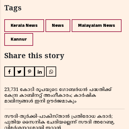
Tags
Kerala News
News
Malayalam News
Kannur
Share this story
23,731 കോടി രൂപയുടെ ഗോബർധൻ പദ്ധതിക്ക്
കേന്ദ്ര കാബിനറ്റ് അംഗീകാരം; കാർഷിക
മാലിന്യങ്ങൾ ഇനി ഊർജമാകും
സൗദി-തുർക്കി-പാകിസ്താൻ പ്രതിരോധ കരാർ;
പുതിയ സൈനിക ചേരിയല്ലെന്ന് സൗദി അറേബ്യ,
വിമർശനവുമായി ഇറാൻ