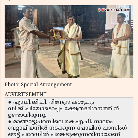
Photo: Special Arrangement
ADVERTISEMENT
● എ.ഡി.ജി.പി. ദിനേന്ദ്ര കശ്യപും
ഡി.ജി.പിയോടൊപ്പം ക്ഷേത്രദർശനത്തിന്
ഉണ്ടായിരുന്നു.
● മാങ്ങാട്ടുപറമ്പിലെ കെ.എ.പി. നാലാം
ബറ്റാലിയനിൽ നടക്കുന്ന പോലീസ് പാസിംഗ്
ഔട്ട് പരേഡിൽ പങ്കെടുക്കുന്നതിനായാണ്