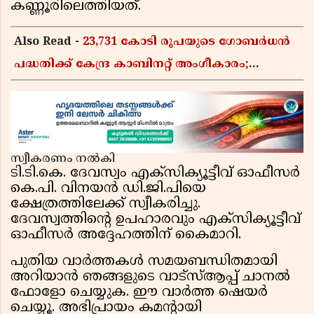
കണ്ണൂരിലെത്തിയത്.
Also Read -
23,731 കോടി രൂപയുടെ ഗോബർധൻ
പദ്ധതിക്ക് കേന്ദ്ര കാബിനറ്റ് അംഗീകാരം;
കാർഷിക മാലിന്യങ്ങൾ ഇനി ഊർജമാകും
സ്വീകരണം നൽകി
ടി.ടി.കെ. ദേവസ്വം എക്സിക്യൂട്ടീവ് ഓഫീസർ
കെ.പി. വിനയൻ ഡി.ജി.പിയെ
ക്ഷേത്രത്തിലേക്ക് സ്വീകരിച്ചു.
ദേവസ്വത്തിന്റെ ഉപഹാരവും എക്സിക്യൂട്ടീവ്
ഓഫീസർ അദ്ദേഹത്തിന് കൈമാറി.
പുതിയ വാർത്തകൾ സമയബന്ധിതമായി
അറിയാൻ ഞങ്ങളുടെ വാട്സ്ആപ്പ് ചാനൽ
ഫോളോ ചെയ്യുക. ഈ വാർത്ത ഷെയർ
ചെയ്യൂ. അഭിപ്രായം കമന്റായി