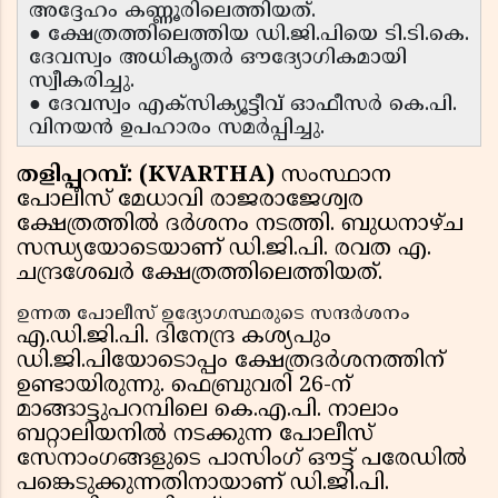
അദ്ദേഹം കണ്ണൂരിലെത്തിയത്.
● ക്ഷേത്രത്തിലെത്തിയ ഡി.ജി.പിയെ ടി.ടി.കെ.
ദേവസ്വം അധികൃതർ ഔദ്യോഗികമായി
സ്വീകരിച്ചു.
● ദേവസ്വം എക്സിക്യൂട്ടീവ് ഓഫീസർ കെ.പി.
വിനയൻ ഉപഹാരം സമർപ്പിച്ചു.
തളിപ്പറമ്പ്: (KVARTHA)
സംസ്ഥാന
പോലീസ് മേധാവി രാജരാജേശ്വര
ക്ഷേത്രത്തിൽ ദർശനം നടത്തി. ബുധനാഴ്ച
സന്ധ്യയോടെയാണ് ഡി.ജി.പി. രവത എ.
ചന്ദ്രശേഖർ ക്ഷേത്രത്തിലെത്തിയത്.
ഉന്നത പോലീസ് ഉദ്യോഗസ്ഥരുടെ സന്ദർശനം
എ.ഡി.ജി.പി. ദിനേന്ദ്ര കശ്യപും
ഡി.ജി.പിയോടൊപ്പം ക്ഷേത്രദർശനത്തിന്
ഉണ്ടായിരുന്നു. ഫെബ്രുവരി 26-ന്
മാങ്ങാട്ടുപറമ്പിലെ കെ.എ.പി. നാലാം
ബറ്റാലിയനിൽ നടക്കുന്ന പോലീസ്
സേനാംഗങ്ങളുടെ പാസിംഗ് ഔട്ട് പരേഡിൽ
പങ്കെടുക്കുന്നതിനായാണ് ഡി.ജി.പി.