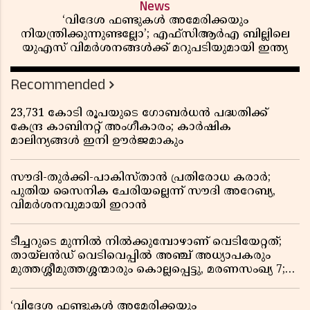
News
‘വിദേശ ഫണ്ടുകൾ അമേരിക്കയും
നിയന്ത്രിക്കുന്നുണ്ടല്ലോ’; എഫ്സിആർഎ ബില്ലിലെ
യുഎസ് വിമർശനങ്ങൾക്ക് മറുപടിയുമായി ഇന്ത്യ
Recommended
23,731 കോടി രൂപയുടെ ഗോബർധൻ പദ്ധതിക്ക്
കേന്ദ്ര കാബിനറ്റ് അംഗീകാരം; കാർഷിക
മാലിന്യങ്ങൾ ഇനി ഊർജമാകും
സൗദി-തുർക്കി-പാകിസ്താൻ പ്രതിരോധ കരാർ;
പുതിയ സൈനിക ചേരിയല്ലെന്ന് സൗദി അറേബ്യ,
വിമർശനവുമായി ഇറാൻ
ടീച്ചറുടെ മുന്നിൽ നിൽക്കുമ്പോഴാണ് വെടിയേറ്റത്;
തായ്‌ലൻഡ് വെടിവെപ്പിൽ അഞ്ച് അധ്യാപകരും
മുത്തശ്ശീമുത്തശ്ശന്മാരും കൊല്ലപ്പെട്ടു, മരണസംഖ്യ 7;
ഞെട്ടിക്കുന്ന വെളിപ്പെടുത്തലുകൾ
‘വിദേശ ഫണ്ടുകൾ അമേരിക്കയും