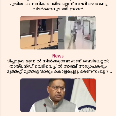
പുതിയ സൈനിക ചേരിയല്ലെന്ന് സൗദി അറേബ്യ,
വിമർശനവുമായി ഇറാൻ
News
ടീച്ചറുടെ മുന്നിൽ നിൽക്കുമ്പോഴാണ് വെടിയേറ്റത്;
തായ്‌ലൻഡ് വെടിവെപ്പിൽ അഞ്ച് അധ്യാപകരും
മുത്തശ്ശീമുത്തശ്ശന്മാരും കൊല്ലപ്പെട്ടു, മരണസംഖ്യ 7;
ഞെട്ടിക്കുന്ന വെളിപ്പെടുത്തലുകൾ