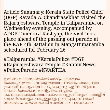
Article Summary: Kerala State Police Chief
(DGP) Ravada A. Chandrasekhar visited the
Rajarajeshwara Temple in Taliparamba on
Wednesday evening. Accompanied by
ADGP Dinendra Kashyap, the visit took
place ahead of the passing out parade at
the KAP 4th Battalion in Mangattuparamba
scheduled for February 26.
#Taliparamba #KeralaPolice #DGP
#RajarajeshwaraTemple #KannurNews
#PoliceParade #KVARTHA
ഇവിടെ വായനക്കാർക്ക് അഭിപ്രായങ്ങൾ
രേഖപ്പെടുത്താം. സ്വതന്ത്രമായ ചിന്തയും അഭിപ്രായ
പ്രകടനവും പ്രോത്സാഹിപ്പിക്കുന്നു. എന്നാൽ ഇവ
കെവാർത്തയുടെ അഭിപ്രായങ്ങളായി
കണക്കാക്കരുത്. അധിക്ഷേപങ്ങളും വിദ്വേഷ - അശ്ലീല
പരാമർശങ്ങളും പാടുള്ളതല്ല. ലംഘിക്കുന്നവർക്ക്
ശക്തമായ നിയമനടപടി നേരിടേണ്ടി വന്നേക്കാം.