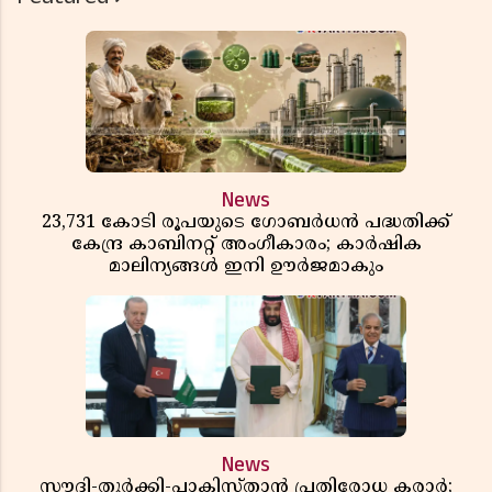
News
23,731 കോടി രൂപയുടെ ഗോബർധൻ പദ്ധതിക്ക്
കേന്ദ്ര കാബിനറ്റ് അംഗീകാരം; കാർഷിക
മാലിന്യങ്ങൾ ഇനി ഊർജമാകും
News
സൗദി-തുർക്കി-പാകിസ്താൻ പ്രതിരോധ കരാർ;