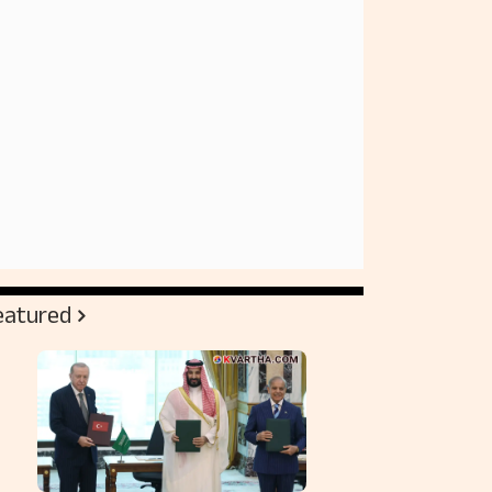
eatured