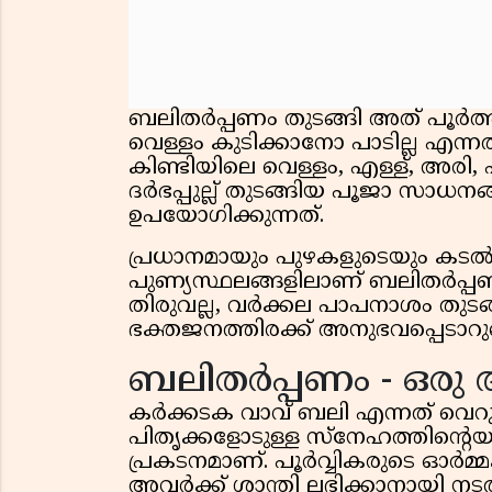
ബലിതർപ്പണം തുടങ്ങി അത് പൂർത
വെള്ളം കുടിക്കാനോ പാടില്ല എന്ന
കിണ്ടിയിലെ വെള്ളം, എള്ള്, അരി, 
ദർഭപ്പുല്ല് തുടങ്ങിയ പൂജാ സാധന
ഉപയോഗിക്കുന്നത്.
പ്രധാനമായും പുഴകളുടെയും കടൽത
പുണ്യസ്ഥലങ്ങളിലാണ് ബലിതർപ്പണ
തിരുവല്ല, വർക്കല പാപനാശം തു
ഭക്തജനത്തിരക്ക് അനുഭവപ്പെടാറുണ്
ബലിതർപ്പണം - ഒരു
കർക്കടക വാവ് ബലി എന്നത് വെറു
പിതൃക്കളോടുള്ള സ്നേഹത്തിൻ്റെയു
പ്രകടനമാണ്. പൂർവ്വികരുടെ ഓർമ്മകൾ
അവർക്ക് ശാന്തി ലഭിക്കാനായി നട