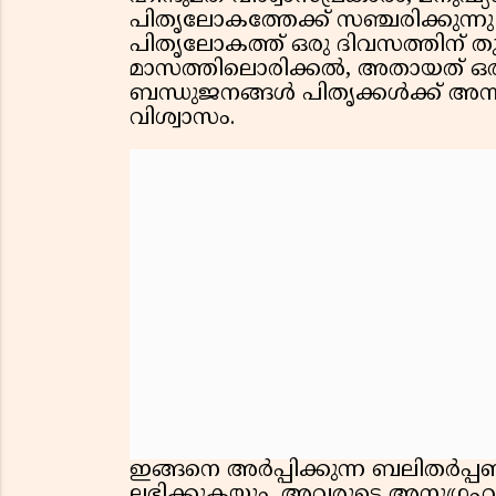
പിതൃലോകത്തേക്ക് സഞ്ചരിക്കുന്ന
പിതൃലോകത്ത് ഒരു ദിവസത്തിന് തുല
മാസത്തിലൊരിക്കൽ, അതായത് ഒരു 
ബന്ധുജനങ്ങൾ പിതൃക്കൾക്ക് അന്
വിശ്വാസം.
ഇങ്ങനെ അർപ്പിക്കുന്ന ബലിതർപ്പ
ലഭിക്കുകയും, അവരുടെ അനുഗ്രഹം 