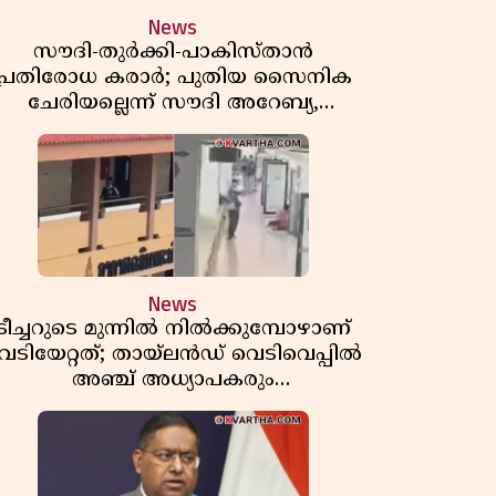
News
സൗദി-തുർക്കി-പാകിസ്താൻ
പ്രതിരോധ കരാർ; പുതിയ സൈനിക
ചേരിയല്ലെന്ന് സൗദി അറേബ്യ,
വിമർശനവുമായി ഇറാൻ
News
ടീച്ചറുടെ മുന്നിൽ നിൽക്കുമ്പോഴാണ്
െടിയേറ്റത്; തായ്‌ലൻഡ് വെടിവെപ്പിൽ
അഞ്ച് അധ്യാപകരും
മുത്തശ്ശീമുത്തശ്ശന്മാരും കൊല്ലപ്പെട്ടു,
മരണസംഖ്യ 7; ഞെട്ടിക്കുന്ന
വെളിപ്പെടുത്തലുകൾ