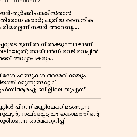
ecommended
ൗദി-തുർക്കി-പാകിസ്താൻ
്രതിരോധ കരാർ; പുതിയ സൈനിക
േരിയല്ലെന്ന് സൗദി അറേബ്യ,
ിമർശനവുമായി ഇറാൻ
ീച്ചറുടെ മുന്നിൽ നിൽക്കുമ്പോഴാണ്
െടിയേറ്റത്; തായ്‌ലൻഡ് വെടിവെപ്പിൽ
ഞ്ച് അധ്യാപകരും
ത്തശ്ശീമുത്തശ്ശന്മാരും കൊല്ലപ്പെട്ടു,
രണസംഖ്യ 7; ഞെട്ടിക്കുന്ന
വിദേശ ഫണ്ടുകൾ അമേരിക്കയും
െളിപ്പെടുത്തലുകൾ
യന്ത്രിക്കുന്നുണ്ടല്ലോ’;
ഫ്സിആർഎ ബില്ലിലെ യുഎസ്
ിമർശനങ്ങൾക്ക് മറുപടിയുമായി ഇന്ത്യ
്ണിൽ പിറന്ന് മണ്ണിലേക്ക് മടങ്ങുന്ന
നുഷ്യൻ; നഷ്ടപ്പെട്ട പഴയകാലത്തിൻ്റെ
ുരിക്കുന്ന ഓർമക്കുറിപ്പ്