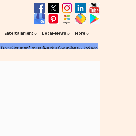
Entertainment
Local-News
More