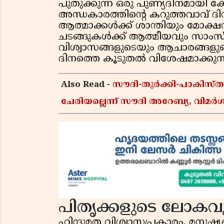
പുതുക്കുന്ന ഒരു പുണ്യദിനമായി ക
അന്ധകാരത്തിന്റെ കറുത്തവാവ് ദിന
ആത്മാക്കൾക്ക് ശാന്തിയും മോക്ഷ
ചടങ്ങുകൾക്ക് ആത്മീയവും സാംസ്ക
വിശ്വാസങ്ങളുടെയും ആചാരങ്ങളു
ദിനത്തെ കൂടുതൽ വിശേഷമാക്കുന്ന
Also Read -
സൗദി-തുർക്കി-പാകിസ
ചേരിയല്ലെന്ന് സൗദി അറേബ്യ, വി
പിതൃക്കളുടെ ലോകവു
ഹിന്ദുമത വിശ്വാസപ്രകാരം, മനുഷ