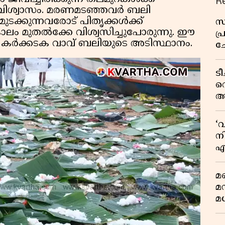
R
ണ് വിശ്വാസം. മരണമടഞ്ഞവർ ബലി
മുടക്കുന്നവരോട് പിതൃക്കൾക്ക്
സ
ലം മുതൽക്കേ വിശ്വസിച്ചുപോരുന്നു. ഈ
പ
 കർക്കടക വാവ് ബലിയുടെ അടിസ്ഥാനം.
ച
വ
ട
വ
അ
മു
മ
‘
വ
നി
എ
വ
മണ
മ
മധ