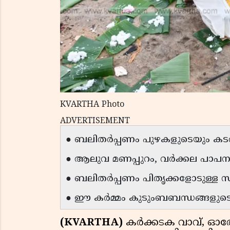
KVARTHA Photo
ADVERTISEMENT
● ബലിതർപ്പണം പുഴകളുടെയും കടൽത
● ആലുവ മണപ്പുറം, വർക്കല പാപനാ
● ബലിതർപ്പണം പിതൃക്കളോടുള്ള സ
● ഈ കർമ്മം കുടുംബബന്ധങ്ങളുടെ 
(KVARTHA)
കർക്കടക വാവ്, 