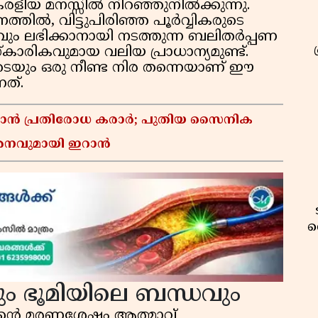
േരളീയ മനസ്സിൽ നിറഞ്ഞുനിൽക്കുന്നു.
ത്തിൽ, വിട്ടുപിരിഞ്ഞ പൂർവ്വികരുടെ
വും ലഭിക്കാനായി നടത്തുന്ന ബലിതർപ്പണ
ാരികവുമായ വലിയ പ്രാധാന്യമുണ്ട്.
ടെയും ഒരു നീണ്ട നിര തന്നെയാണ് ഈ
ത്.
്താൻ പ്രതിരോധ കരാർ; പുതിയ സൈനിക
മർശനവുമായി ഇറാൻ
വ
ം ഭൂമിയിലെ ബന്ധവും
്യൻ്റെ മരണശേഷം ആത്മാവ്