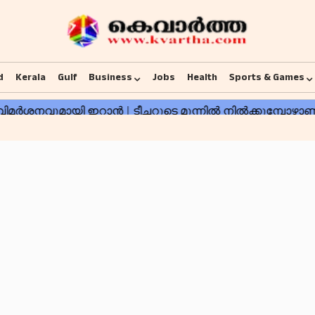
d
Kerala
Gulf
Business
Jobs
Health
Sports & Games