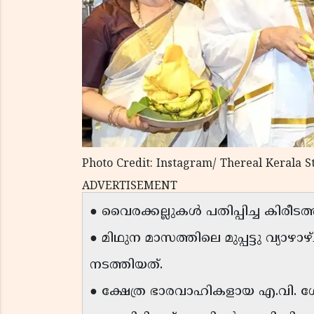
Photo Credit: Instagram/ Thereal Kerala S
ADVERTISEMENT
● വൈരക്കല്ലുകൾ പതിപ്പിച്ച കിരീടത
● മിഥുന മാസത്തിലെ മുപ്പട്ടു വ്യാഴാ
നടത്തിയത്.
● ക്ഷേത്ര ഭാരവാഹികളായ എ.വി. ഗോപ