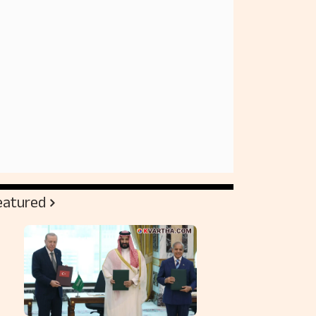
eatured