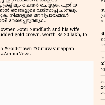
R
െട്ട ഈ വാർത്ത നിങ്ങളുടെ
രൂപ്പുകളിലും ഷെയർ ചെയ്യുക. പുതിയ
സ
ൻ ഞങ്ങളുടെ വാട്സാപ്പ് ചാനലും
ക. നിങ്ങളുടെ അഭിപ്രായങ്ങൾ
പ
ായി രേഖപ്പെടുത്തുക.
ച
വ
 owner Gopu Nandilath and his wife
ട
udded gold crown, worth Rs 30 lakh, to
വ
അ
th #GoldCrown #Guruvayurappan
മു
ws #AmmuNews
മ
‘
വ
നി
എ
വ
മണ
മ
മധ