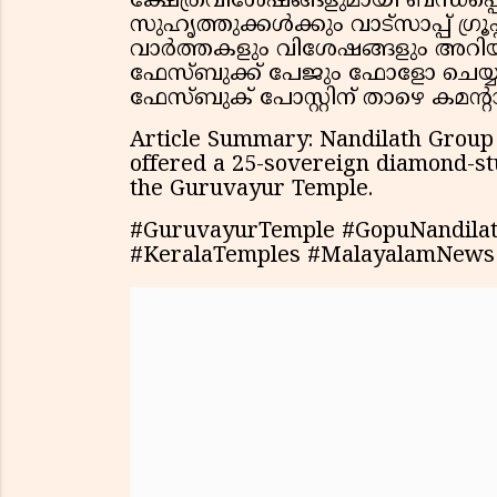
ക്ഷേത്രവിശേഷങ്ങളുമായി ബന്ധപ്പ
സുഹൃത്തുക്കൾക്കും വാട്സാപ്പ് ഗ്
വാർത്തകളും വിശേഷങ്ങളും അറിയാ
ഫേസ്ബുക്ക് പേജും ഫോളോ ചെയ്യു
ഫേസ്ബുക് പോസ്റ്റിന് താഴെ കമൻ്റ
Article Summary: Nandilath Group
offered a 25-sovereign diamond-st
the Guruvayur Temple.
#GuruvayurTemple #GopuNandila
#KeralaTemples #MalayalamNe