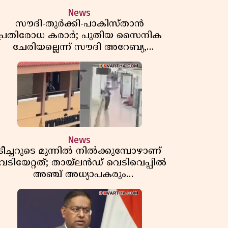
News
സൗദി-തുർക്കി-പാകിസ്താൻ
പ്രതിരോധ കരാർ; പുതിയ സൈനിക
ചേരിയല്ലെന്ന് സൗദി അറേബ്യ,
വിമർശനവുമായി ഇറാൻ
News
ടീച്ചറുടെ മുന്നിൽ നിൽക്കുമ്പോഴാണ്
െടിയേറ്റത്; തായ്‌ലൻഡ് വെടിവെപ്പിൽ
അഞ്ച് അധ്യാപകരും
മുത്തശ്ശീമുത്തശ്ശന്മാരും കൊല്ലപ്പെട്ടു,
മരണസംഖ്യ 7; ഞെട്ടിക്കുന്ന
വെളിപ്പെടുത്തലുകൾ