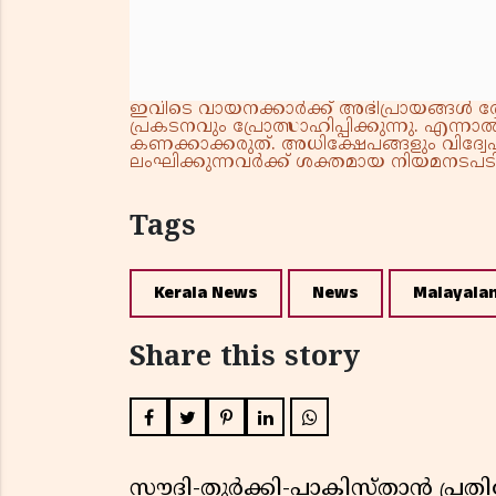
ഇവിടെ വായനക്കാർക്ക് അഭിപ്രായങ്ങൾ രേഖപ
പ്രകടനവും പ്രോത്സാഹിപ്പിക്കുന്നു. എന
കണക്കാക്കരുത്. അധിക്ഷേപങ്ങളും വിദ്വേഷ
ലംഘിക്കുന്നവർക്ക് ശക്തമായ നിയമനടപടി 
Tags
Kerala News
News
Malayala
Share this story
സൗദി-തുർക്കി-പാകിസ്താൻ പ്