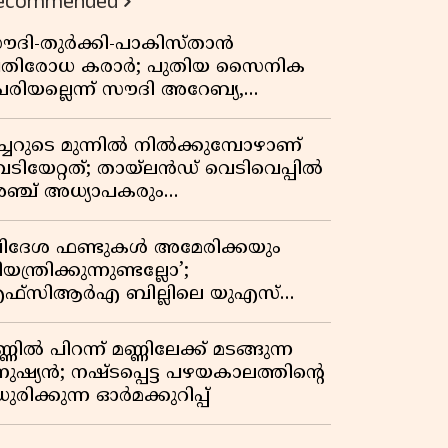
ecommended
ൗദി-തുർക്കി-പാകിസ്താൻ
്രതിരോധ കരാർ; പുതിയ സൈനിക
േരിയല്ലെന്ന് സൗദി അറേബ്യ,
ിമർശനവുമായി ഇറാൻ
ീച്ചറുടെ മുന്നിൽ നിൽക്കുമ്പോഴാണ്
െടിയേറ്റത്; തായ്‌ലൻഡ് വെടിവെപ്പിൽ
ഞ്ച് അധ്യാപകരും
ത്തശ്ശീമുത്തശ്ശന്മാരും കൊല്ലപ്പെട്ടു,
രണസംഖ്യ 7; ഞെട്ടിക്കുന്ന
വിദേശ ഫണ്ടുകൾ അമേരിക്കയും
െളിപ്പെടുത്തലുകൾ
യന്ത്രിക്കുന്നുണ്ടല്ലോ’;
ഫ്സിആർഎ ബില്ലിലെ യുഎസ്
ിമർശനങ്ങൾക്ക് മറുപടിയുമായി ഇന്ത്യ
്ണിൽ പിറന്ന് മണ്ണിലേക്ക് മടങ്ങുന്ന
നുഷ്യൻ; നഷ്ടപ്പെട്ട പഴയകാലത്തിൻ്റെ
ുരിക്കുന്ന ഓർമക്കുറിപ്പ്