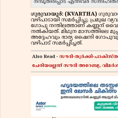
നമ്പൂതിരിപ്പാട് എന്നിവർ സന്നിഹിതര
ഗുരുവായൂർ: (KVARTHA)
ഗുരുവാ
വഴിപാടായി സമർപ്പിച്ചു. പ്രമുഖ വ്
ഗോപു നന്തിലത്താണ് കണ്ണന് വൈരക
നൽകിയത്. മിഥുന മാസത്തിലെ മുപ്പട്
അദ്ദേഹവും ഭാര്യ ഷൈനി ഗോപുവും
വഴിപാട് സമർപ്പിച്ചത്.
Also Read -
സൗദി-തുർക്കി-പാകിസ
ചേരിയല്ലെന്ന് സൗദി അറേബ്യ, വി