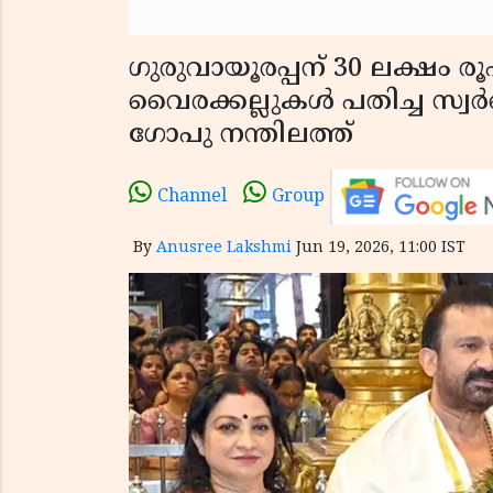
ഗുരുവായൂരപ്പന് 30 ലക്ഷം ര
വൈരക്കല്ലുകൾ പതിച്ച സ്വർണ
ഗോപു നന്തിലത്ത്
Channel
Group
By
Anusree Lakshmi
Jun 19, 2026, 11:00 IST