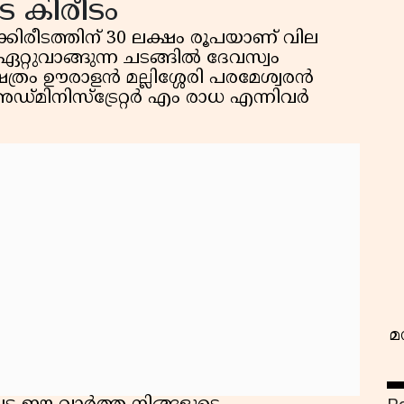
െ കിരീടം
ക്കിരീടത്തിന് 30 ലക്ഷം രൂപയാണ് വില
ഏറ്റുവാങ്ങുന്ന ചടങ്ങിൽ ദേവസ്വം
്രം ഊരാളൻ മല്ലിശ്ശേരി പരമേശ്വരൻ
ടി അഡ്‌മിനിസ്ട്രേറ്റർ എം രാധ എന്നിവർ
വ
മ