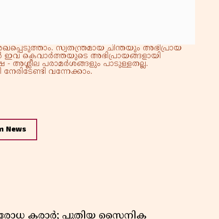
്പെടുത്താം. സ്വതന്ത്രമായ ചിന്തയും അഭിപ്രായ
്നാൽ ഇവ കെവാർത്തയുടെ അഭിപ്രായങ്ങളായി
 - അശ്ലീല പരാമർശങ്ങളും പാടുള്ളതല്ല.
നേരിടേണ്ടി വന്നേക്കാം.
m News
രതിരോധ കരാർ; പുതിയ സൈനിക