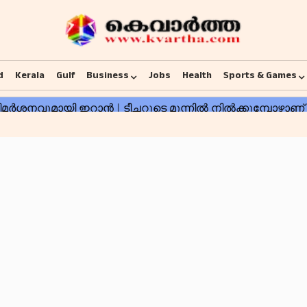
d
Kerala
Gulf
Business
Jobs
Health
Sports & Games