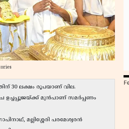
tories
F
്തിന് 30 ലക്ഷം രൂപയാണ് വില.
ഴ്ച ഉച്ചപ്പൂജയ്ക്ക് മുൻപാണ് സമർപ്പണം
ിനാഥ്, മല്ലിശ്ശേരി പരമേശ്വരൻ