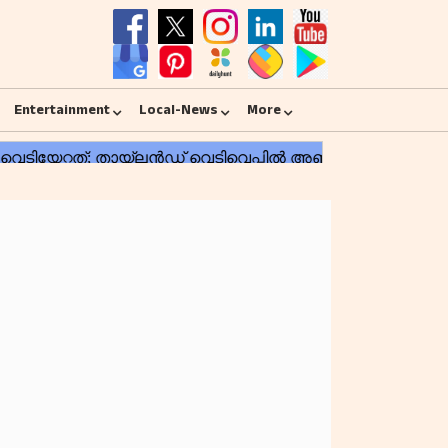
Entertainment
Local-News
More