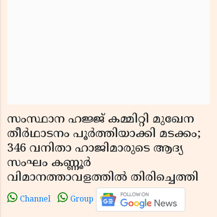
സംസ്ഥാന ഹജ്ജ് കമ്മിറ്റി മുഖേന
തീർഥാടനം പൂർത്തിയാക്കി മടക്കം;
346 വനിതാ ഹാജിമാരുടെ ആദ്യ
സംഘം കണ്ണൂർ
വിമാനത്താവളത്തിൽ തിരിച്ചെത്തി
Channel
Group