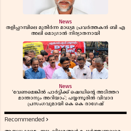
News
തളിപ്പറമ്പിലെ മുതിർന്ന മാധ്യമ പ്രവർത്തകൻ ബി എ
അലി മൊഗ്രാൽ നിര്യാതനായി
News
‘വേണമെങ്കിൽ പാർട്ടിക്ക് ഷെഡിൻ്റെ അടിത്തറ
മാന്താനും അറിയാം’; പയ്യന്നൂരിൽ വിവാദ
പ്രസംഗവുമായി കെ കെ രാഗേഷ്
Recommended