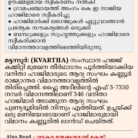
ഊഷ്മളമായ സ്വീകരണം നൽകി
● ഗ്രാമപഞ്ചായത്ത് അംഗം കെ ഇ നാജിയ
ഹാജിമാരെ സ്വീകരിച്ചു
● ഹാജിമാർക്ക് ലഗേജുകൾ ഏറ്റുവാങ്ങാൻ
പ്രത്യേക സൗകര്യങ്ങൾ ഒരുക്കി
● ബന്ധുക്കളും സുഹൃത്തുക്കളും ഹാജിമാരെ
സ്വീകരിക്കാൻ
വിമാനത്താവളത്തിലെത്തിയിരുന്നു
മട്ടന്നൂർ: (KVARTHA)
സംസ്ഥാന ഹജ്ജ്
കമ്മിറ്റി മുഖേന തീർഥാടനം പൂർത്തിയാക്കിയ
വനിതാ ഹാജിമാരുടെ ആദ്യ സംഘം കണ്ണൂർ
രാജ്യാന്തര വിമാനത്താവളത്തിൽ
തിരിച്ചെത്തി. ഫ്ലൈ അദീലിൻ്റെ എഫ് 3-7350
നമ്പർ വിമാനത്തിലാണ് 346 വനിതാ
ഹാജിമാർ അടങ്ങുന്ന ആദ്യ സംഘം
പുണ്യഭൂമിയിൽ നിന്നും എത്തിയത്. ഉച്ചയ്ക്ക്
ഒരു മണിയോടെയാണ് ഹാജിമാരുമായി
വിമാനം കണ്ണൂരിൽ ലാൻഡ് ചെയ്തത്.
Also Read -
വടകര മയക്കുമരുന്ന് കേസ്;