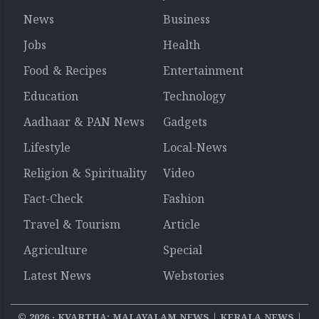
News
Business
Jobs
Health
Food & Recipes
Entertainment
Education
Technology
Aadhaar & PAN News
Gadgets
Lifestyle
Local-News
Religion & Spirituality
Video
Fact-Check
Fashion
Travel & Tourism
Article
Agriculture
Special
Latest News
Webstories
©
2026
‧ KVARTHA: MALAYALAM NEWS | KERALA NEWS |