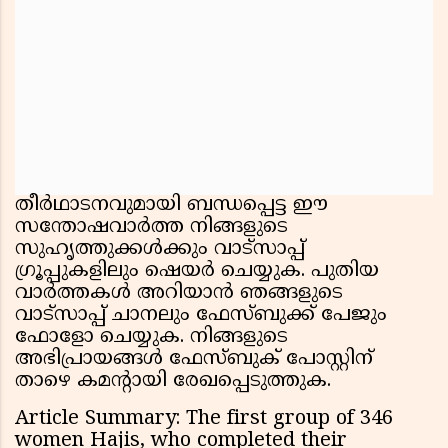
തീർഥാടനവുമായി ബന്ധപ്പെട്ട ഈ
സന്തോഷവാർത്ത നിങ്ങളുടെ
സുഹൃത്തുക്കൾക്കും വാട്സാപ്പ്
ഗ്രൂപ്പുകളിലും ഷെയർ ചെയ്യുക. പുതിയ
വാർത്തകൾ അറിയാൻ ഞങ്ങളുടെ
വാട്സാപ്പ് ചാനലും ഫേസ്ബുക്ക് പേജും
ഫോളോ ചെയ്യുക. നിങ്ങളുടെ
അഭിപ്രായങ്ങൾ ഫേസ്ബുക് പോസ്റ്റിന്
താഴെ കമന്റായി രേഖപ്പെടുത്തുക.
Article Summary: The first group of 346
women Hajis, who completed their