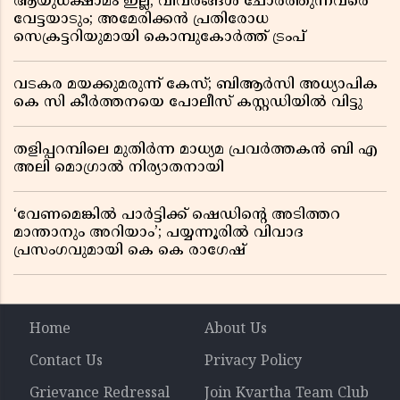
ആയുധക്ഷാമം ഇല്ല, വിവരങ്ങൾ ചോർത്തുന്നവരെ
വേട്ടയാടും; അമേരിക്കൻ പ്രതിരോധ
സെക്രട്ടറിയുമായി കൊമ്പുകോർത്ത് ട്രംപ്
വടകര മയക്കുമരുന്ന് കേസ്; ബിആർസി അധ്യാപിക
കെ സി കീർത്തനയെ പോലീസ് കസ്റ്റഡിയിൽ വിട്ടു
തളിപ്പറമ്പിലെ മുതിർന്ന മാധ്യമ പ്രവർത്തകൻ ബി എ
അലി മൊഗ്രാൽ നിര്യാതനായി
‘വേണമെങ്കിൽ പാർട്ടിക്ക് ഷെഡിൻ്റെ അടിത്തറ
മാന്താനും അറിയാം’; പയ്യന്നൂരിൽ വിവാദ
പ്രസംഗവുമായി കെ കെ രാഗേഷ്
Home
About Us
Contact Us
Privacy Policy
Grievance Redressal
Join Kvartha Team Club