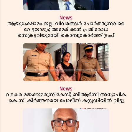
News
ആയുധക്ഷാമം ഇല്ല, വിവരങ്ങൾ ചോർത്തുന്നവരെ
വേട്ടയാടും; അമേരിക്കൻ പ്രതിരോധ
സെക്രട്ടറിയുമായി കൊമ്പുകോർത്ത് ട്രംപ്
News
വടകര മയക്കുമരുന്ന് കേസ്; ബിആർസി അധ്യാപിക
കെ സി കീർത്തനയെ പോലീസ് കസ്റ്റഡിയിൽ വിട്ടു