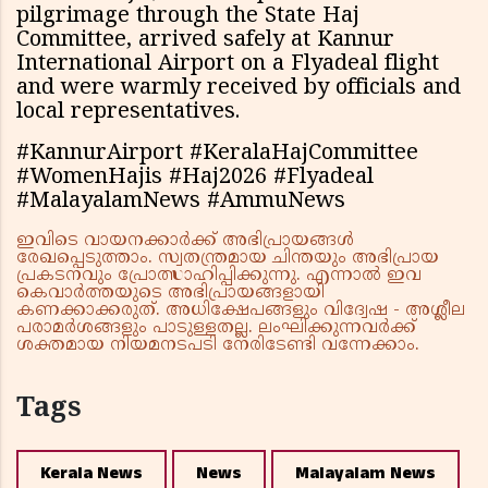
pilgrimage through the State Haj
Committee, arrived safely at Kannur
International Airport on a Flyadeal flight
and were warmly received by officials and
local representatives.
#KannurAirport #KeralaHajCommittee
#WomenHajis #Haj2026 #Flyadeal
#MalayalamNews #AmmuNews
ഇവിടെ വായനക്കാർക്ക് അഭിപ്രായങ്ങൾ
രേഖപ്പെടുത്താം. സ്വതന്ത്രമായ ചിന്തയും അഭിപ്രായ
പ്രകടനവും പ്രോത്സാഹിപ്പിക്കുന്നു. എന്നാൽ ഇവ
കെവാർത്തയുടെ അഭിപ്രായങ്ങളായി
കണക്കാക്കരുത്. അധിക്ഷേപങ്ങളും വിദ്വേഷ - അശ്ലീല
പരാമർശങ്ങളും പാടുള്ളതല്ല. ലംഘിക്കുന്നവർക്ക്
ശക്തമായ നിയമനടപടി നേരിടേണ്ടി വന്നേക്കാം.
Tags
Kerala News
News
Malayalam News