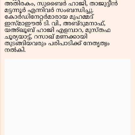
അതിരകം, സുബൈർ ഹാജി, താജുദ്ദീൻ
മട്ടന്നൂർ എന്നിവർ സംബന്ധിച്ചു.
കോർഡിനേറ്റർമാരായ മുഹമ്മദ്
ഇസ്മാഈൽ ടി. വി., അബ്ദുമനാഫ്,
യഅ്ഖൂബ് ഹാജി എളമ്പാറ, മുസ്തഫ
ചൂര്യയാട്ട്, റസാഖ് മണക്കായി
തുടങ്ങിയവരും പരിപാടിക്ക് നേതൃത്വം
നൽകി.