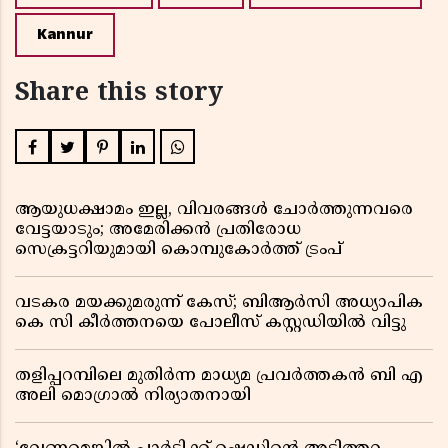
Kannur
Share this story
ആയുധക്ഷാമം ഇല്ല, വിവരങ്ങൾ ചോർത്തുന്നവരെ
വേട്ടയാടും; അമേരിക്കൻ പ്രതിരോധ
സെക്രട്ടറിയുമായി കൊമ്പുകോർത്ത് ട്രംപ്
വടകര മയക്കുമരുന്ന് കേസ്; ബിആർസി അധ്യാപിക
കെ സി കീർത്തനയെ പോലീസ് കസ്റ്റഡിയിൽ വിട്ടു
തളിപ്പറമ്പിലെ മുതിർന്ന മാധ്യമ പ്രവർത്തകൻ ബി എ
അലി മൊഗ്രാൽ നിര്യാതനായി