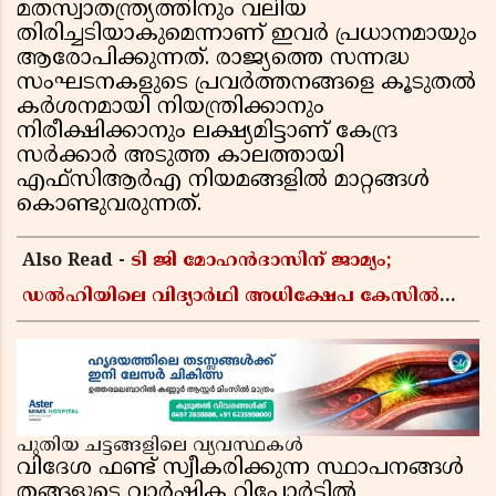
മതസ്വാതന്ത്ര്യത്തിനും വലിയ
തിരിച്ചടിയാകുമെന്നാണ് ഇവർ പ്രധാനമായും
ആരോപിക്കുന്നത്. രാജ്യത്തെ സന്നദ്ധ
സംഘടനകളുടെ പ്രവർത്തനങ്ങളെ കൂടുതൽ
കർശനമായി നിയന്ത്രിക്കാനും
നിരീക്ഷിക്കാനും ലക്ഷ്യമിട്ടാണ് കേന്ദ്ര
സർക്കാർ അടുത്ത കാലത്തായി
എഫ്സിആർഎ നിയമങ്ങളിൽ മാറ്റങ്ങൾ
കൊണ്ടുവരുന്നത്.
Also Read -
ടി ജി മോഹൻദാസിന് ജാമ്യം;
ഡൽഹിയിലെ വിദ്യാർഥി അധിക്ഷേപ കേസിൽ
ഉപാധികളോടെ വിടുതൽ നൽകി വഞ്ചിയൂർ
കോടതി
പുതിയ ചട്ടങ്ങളിലെ വ്യവസ്ഥകൾ
വിദേശ ഫണ്ട് സ്വീകരിക്കുന്ന സ്ഥാപനങ്ങൾ
തങ്ങളുടെ വാർഷിക റിപ്പോർട്ടിൽ