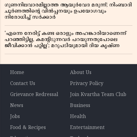
ഗുണനിലവാരമില്ലാത്ത ആയുർവേദ മരുന്ന്; നിംബാദി
ചൂർണത്തിൻ്റെ വിൽപ്പനയും ഉപയോഗവും
നിരോധിച്ച് സർക്കാർ
'എന്നെ നേരിട്ട് കണ്ട ഒരാളും അഹങ്കാരിയാണെന്ന്
പറഞ്ഞിട്ടില്ല, കമൻ്റിടുന്നവർ പറയുന്നതുപോലെ
ജീവിക്കാൻ പറ്റില്ല'; മറുപടിയുമായി ദിയ കൃഷ്ണ
Home
About Us
Contact Us
Privacy Policy
Grievance Redressal
Join Kvartha Team Club
News
Business
Jobs
Health
Food & Recipes
Entertainment