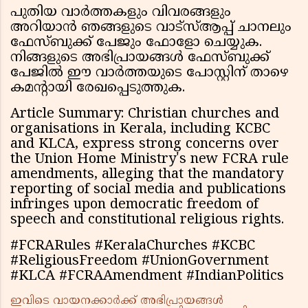
പുതിയ വാർത്തകളും വിവരങ്ങളും
അറിയാൻ ഞങ്ങളുടെ വാട്സ്ആപ്പ് ചാനലും
ഫേസ്ബുക്ക് പേജും ഫോളോ ചെയ്യുക.
നിങ്ങളുടെ അഭിപ്രായങ്ങൾ ഫേസ്ബുക്ക്
പേജിൽ ഈ വാർത്തയുടെ പോസ്റ്റിന് താഴെ
കമൻ്റായി രേഖപ്പെടുത്തുക.
Article Summary: Christian churches and
organisations in Kerala, including KCBC
and KLCA, express strong concerns over
the Union Home Ministry's new FCRA rule
amendments, alleging that the mandatory
reporting of social media and publications
infringes upon democratic freedom of
speech and constitutional religious rights.
#FCRARules #KeralaChurches #KCBC
#ReligiousFreedom #UnionGovernment
#KLCA #FCRAAmendment #IndianPolitics
ഇവിടെ വായനക്കാർക്ക് അഭിപ്രായങ്ങൾ