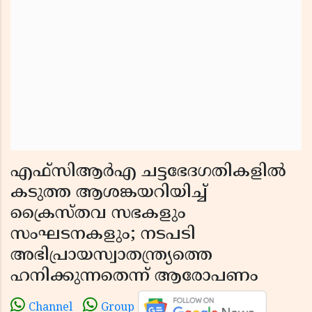
എഫ്സിആർഎ ചട്ടഭേദഗതികളിൽ
കടുത്ത ആശങ്കയറിയിച്ച്
ക്രൈസ്തവ സഭകളും
സംഘടനകളും; നടപടി
അഭിപ്രായസ്വാതന്ത്ര്യത്തെ
ഹനിക്കുന്നതെന്ന് ആരോപണം
Channel
Group