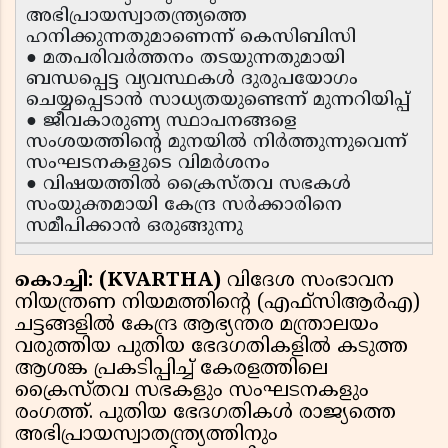
അഭിപ്രായസ്വാതന്ത്ര്യത്തെ
ഹനിക്കുന്നതുമാണെന്ന് കെസിബിസി
● മതപരിവർത്തനം തടയുന്നതുമായി
ബന്ധപ്പെട്ട വ്യവസ്ഥകൾ ദുരുപയോഗം
ചെയ്യപ്പെടാൻ സാധ്യതയുണ്ടെന്ന് മുന്നറിയിപ്പ്
● ജീവകാരുണ്യ സ്ഥാപനങ്ങളെ
സംശയത്തിന്റെ മുനയിൽ നിർത്തുന്നുവെന്ന്
സംഘടനകളുടെ വിമർശനം
● വിഷയത്തിൽ ക്രൈസ്തവ സഭകൾ
സംയുക്തമായി കേന്ദ്ര സർക്കാരിനെ
സമീപിക്കാൻ ഒരുങ്ങുന്നു
കൊച്ചി: (KVARTHA)
വിദേശ സംഭാവന
നിയന്ത്രണ നിയമത്തിൻ്റെ (എഫ്സിആർഎ)
ചട്ടങ്ങളിൽ കേന്ദ്ര ആഭ്യന്തര മന്ത്രാലയം
വരുത്തിയ പുതിയ ഭേദഗതികളിൽ കടുത്ത
ആശങ്ക പ്രകടിപ്പിച്ച് കേരളത്തിലെ
ക്രൈസ്തവ സഭകളും സംഘടനകളും
രംഗത്ത്. പുതിയ ഭേദഗതികൾ രാജ്യത്തെ
അഭിപ്രായസ്വാതന്ത്ര്യത്തിനും