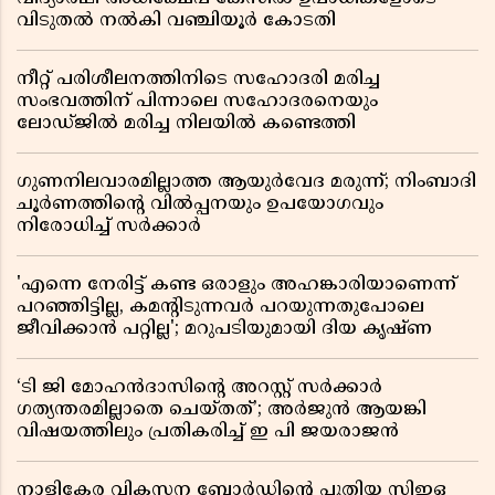
വിടുതൽ നൽകി വഞ്ചിയൂർ കോടതി
നീറ്റ് പരിശീലനത്തിനിടെ സഹോദരി മരിച്ച
സംഭവത്തിന് പിന്നാലെ സഹോദരനെയും
ലോഡ്ജിൽ മരിച്ച നിലയിൽ കണ്ടെത്തി
ഗുണനിലവാരമില്ലാത്ത ആയുർവേദ മരുന്ന്; നിംബാദി
ചൂർണത്തിൻ്റെ വിൽപ്പനയും ഉപയോഗവും
നിരോധിച്ച് സർക്കാർ
'എന്നെ നേരിട്ട് കണ്ട ഒരാളും അഹങ്കാരിയാണെന്ന്
പറഞ്ഞിട്ടില്ല, കമൻ്റിടുന്നവർ പറയുന്നതുപോലെ
ജീവിക്കാൻ പറ്റില്ല'; മറുപടിയുമായി ദിയ കൃഷ്ണ
‘ടി ജി മോഹൻദാസിൻ്റെ അറസ്റ്റ് സർക്കാർ
ഗത്യന്തരമില്ലാതെ ചെയ്തത്’; അർജുൻ ആയങ്കി
വിഷയത്തിലും പ്രതികരിച്ച് ഇ പി ജയരാജൻ
നാളികേര വികസന ബോർഡിൻ്റെ പുതിയ സിഇഒ