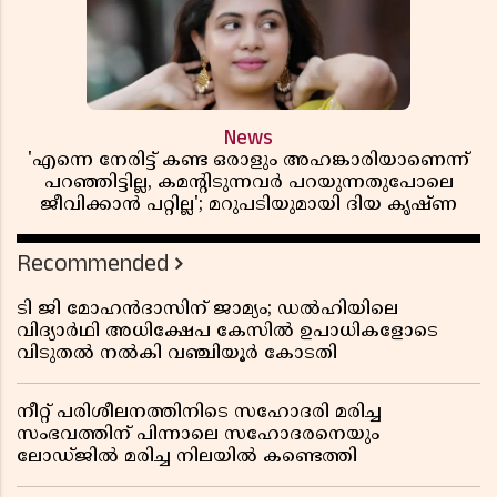
News
'എന്നെ നേരിട്ട് കണ്ട ഒരാളും അഹങ്കാരിയാണെന്ന്
പറഞ്ഞിട്ടില്ല, കമൻ്റിടുന്നവർ പറയുന്നതുപോലെ
ജീവിക്കാൻ പറ്റില്ല'; മറുപടിയുമായി ദിയ കൃഷ്ണ
Recommended
ടി ജി മോഹൻദാസിന് ജാമ്യം; ഡൽഹിയിലെ
വിദ്യാർഥി അധിക്ഷേപ കേസിൽ ഉപാധികളോടെ
വിടുതൽ നൽകി വഞ്ചിയൂർ കോടതി
നീറ്റ് പരിശീലനത്തിനിടെ സഹോദരി മരിച്ച
സംഭവത്തിന് പിന്നാലെ സഹോദരനെയും
ലോഡ്ജിൽ മരിച്ച നിലയിൽ കണ്ടെത്തി