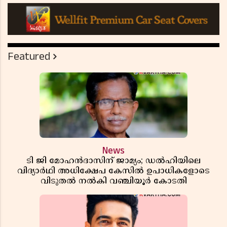
Featured
News
ടി ജി മോഹൻദാസിന് ജാമ്യം; ഡൽഹിയിലെ
വിദ്യാർഥി അധിക്ഷേപ കേസിൽ ഉപാധികളോടെ
വിടുതൽ നൽകി വഞ്ചിയൂർ കോടതി