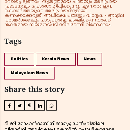
രേഖപ്പെടുത്താം. സ്വതന്ത്രമായ ചിന്തയും അഭിപ്രായ
പ്രകടനവും പ്രോത്സാഹിപ്പിക്കുന്നു. എന്നാൽ ഇവ
കെവാർത്തയുടെ അഭിപ്രായങ്ങളായി
കണക്കാക്കരുത്. അധിക്ഷേപങ്ങളും വിദ്വേഷ - അശ്ലീല
പരാമർശങ്ങളും പാടുള്ളതല്ല. ലംഘിക്കുന്നവർക്ക്
ശക്തമായ നിയമനടപടി നേരിടേണ്ടി വന്നേക്കാം.
Tags
Politics
Kerala News
News
Malayalam News
Share this story
ടി ജി മോഹൻദാസിന് ജാമ്യം; ഡൽഹിയിലെ
വിദ്യാർഥി അധിക്ഷേപ കേസിൽ ഉപാധികളോടെ