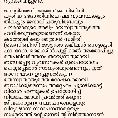
റദ്ദാക്കിയിട്ടുണ്ട്.
ജനാധിപത്യവിരുദ്ധമെന്ന് കെസിബിസി
പുതിയ ഭേദഗതിയിലെ പല വ്യവസ്ഥകളും
തികച്ചും ജനാധിപത്യവിരുദ്ധവും
പൗരന്മാരുടെ അഭിപ്രായസ്വാതന്ത്ര്യത്തെ
ഹനിക്കുന്നതുമാണെന്ന് കേരള
കത്തോലിക്കാ മെത്രാൻ സമിതി
(കെസിബിസി) ജാഗ്രതാ കമീഷൻ സെക്രട്ടറി
ഫാ. ഡോ. മൈക്കിൾ പുളിക്കൽ ആരോപിച്ചു.
മതപരിവർത്തനം തടയുന്നതുമായി
ബന്ധപ്പെട്ട വ്യവസ്ഥകൾ ദുരുപയോഗം
ചെയ്യപ്പെടാൻ സാധ്യതയുണ്ടെന്നും, ഇത്
ഭരണഘടന ഉറപ്പുനൽകുന്ന
മതസ്വാതന്ത്ര്യത്തെ ദോഷകരമായി
ബാധിക്കുമെന്നും അദ്ദേഹം ചൂണ്ടിക്കാട്ടി.
വിദേശ ഫണ്ടുകൾ ഉപയോഗിച്ച്
നിയമപരമായി പ്രവർത്തിക്കുന്ന
ജീവകാരുണ്യ സ്ഥാപനങ്ങളെയും
വിദ്യാഭ്യാസ സ്ഥാപനങ്ങളെയും
സംശയത്തിൻ്റെ മുനയിൽ നിർത്താനാണ്