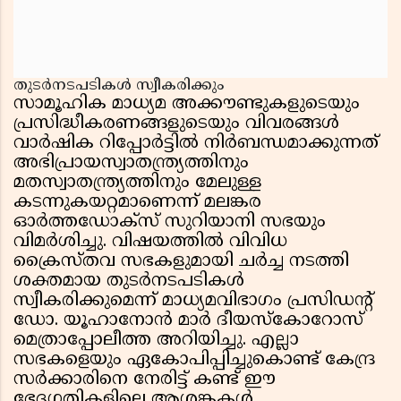
തുടർനടപടികൾ സ്വീകരിക്കും
സാമൂഹിക മാധ്യമ അക്കൗണ്ടുകളുടെയും
പ്രസിദ്ധീകരണങ്ങളുടെയും വിവരങ്ങൾ
വാർഷിക റിപ്പോർട്ടിൽ നിർബന്ധമാക്കുന്നത്
അഭിപ്രായസ്വാതന്ത്ര്യത്തിനും
മതസ്വാതന്ത്ര്യത്തിനും മേലുള്ള
കടന്നുകയറ്റമാണെന്ന് മലങ്കര
ഓർത്തഡോക്സ് സുറിയാനി സഭയും
വിമർശിച്ചു. വിഷയത്തിൽ വിവിധ
ക്രൈസ്തവ സഭകളുമായി ചർച്ച നടത്തി
ശക്തമായ തുടർനടപടികൾ
സ്വീകരിക്കുമെന്ന് മാധ്യമവിഭാഗം പ്രസിഡൻ്റ്
ഡോ. യൂഹാനോൻ മാർ ദീയസ്കോറോസ്
മെത്രാപ്പോലീത്ത അറിയിച്ചു. എല്ലാ
സഭകളെയും ഏകോപിപ്പിച്ചുകൊണ്ട് കേന്ദ്ര
സർക്കാരിനെ നേരിട്ട് കണ്ട് ഈ
ഭേദഗതികളിലെ ആശങ്കകൾ