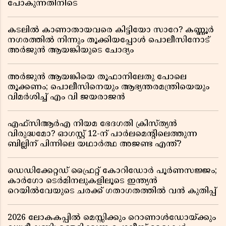
പോകുന്നതിനിടെ
കടലിൽ കാണാതായവരെ കിട്ടിയോ സാറേ? കണ്ണൂർ
നഗരത്തിൽ നിന്നും തൂക്കിയപ്പോൾ പൊലീസിനോട്
അർജുൻ ആയങ്കിയുടെ ചോദ്യം
അർജുൻ ആയങ്കിയെ തൂഫാനിലേതു പോലെ
തൂക്കണം; പൊലീസിനെയും ആഭ്യന്തരമന്ത്രിയെയും
വിമർശിച്ച് എം വി ജയരാജൻ
എഫ്സിആർഎ നിയമ ഭേദഗതി ക്രിസ്ത്യൻ
വിരുദ്ധമോ? ഓഗസ്റ്റ് 12-ന് പാർലമെന്റിലെത്തുന്ന
ബില്ലിന് പിന്നിലെ യഥാർത്ഥ അജണ്ട എന്ത്?
ഡെഡിക്കേറ്റഡ് ഫ്രൈറ്റ് കോറിഡോർ പൂർണസജ്ജം;
കാർഗോ ടെർമിനലുകളിലൂടെ ഇന്ത്യൻ
റെയിൽവേയുടെ ചരക്ക് ഗതാഗതത്തിൽ വൻ കുതിപ്പ്
2026 ലോകകപ്പിൽ മെസ്സിക്കും റൊണാൾഡോയ്ക്കും