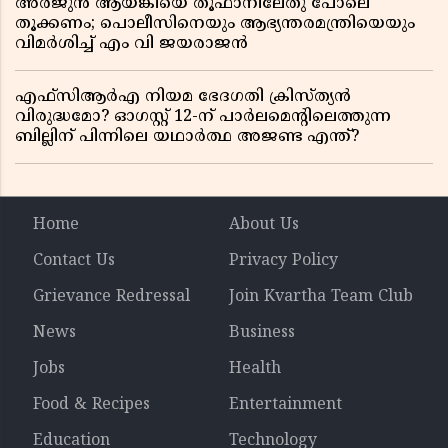
അർജുൻ ആയങ്കിയെ തൂഫാനിലേതു പോലെ
തൂക്കണം; പൊലീസിനെയും ആഭ്യന്തരമന്ത്രിയെയും
വിമർശിച്ച് എം വി ജയരാജൻ
എഫ്സിആർഎ നിയമ ഭേദഗതി ക്രിസ്ത്യൻ
വിരുദ്ധമോ? ഓഗസ്റ്റ് 12-ന് പാർലമെന്റിലെത്തുന്ന
ബില്ലിന് പിന്നിലെ യഥാർത്ഥ അജണ്ട എന്ത്?
Home
About Us
Contact Us
Privacy Policy
Grievance Redressal
Join Kvartha Team Club
News
Business
Jobs
Health
Food & Recipes
Entertainment
Education
Technology