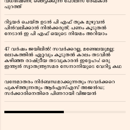
വധഭീഷണി; ഞെട്ടിക്കുന്ന പോലീസ് രേഖകൾ
പുറത്ത്
റിട്ടയർ ചെയ്ത ഉടൻ പി എഫ് തുക മുഴുവൻ
പിൻവലിക്കാൻ നിൽക്കരുത്; പണം കൂടുതൽ
നേടാൻ ഇ പി എഫ് ഒയുടെ നിയമം അറിയാം
47 വർഷം ജയിലിൽ! സവർക്കറല്ല, മണ്ടേലയുമല്ല;
ലോകത്തിൽ ഏറ്റവും കൂടുതൽ കാലം തടവിൽ
കഴിഞ്ഞ രാഷ്ട്രീയ തടവുകാരൻ ഇദ്ദേഹം! ഒരു
ഇന്ത്യൻ സ്വാതന്ത്ര്യസമര സേനാനിയുടെ വേറിട്ട കഥ
വന്ദേമാതരം നിർബന്ധമാക്കുന്നതും സവർക്കറെ
പുകഴ്ത്തുന്നതും ആർഎസ്എസ് അജൻഡ;
സർക്കാരിനെതിരെ പിണറായി വിജയൻ