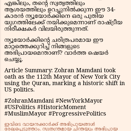
എങ്കിലും, തന്റെ സ്വത്വത്തിലും
ആശയത്തിലും ഉറച്ചുനിൽക്കുന്ന ഈ 34-
കാരൻ ന്യൂയോർക്കിനെ ഒരു പുതിയ
യുഗത്തിലേക്ക് നയിക്കുമെന്നാണ് രാഷ്ട്രീയ
നിരീക്ഷകർ വിലയിരുത്തുന്നത്.
ന്യൂയോർക്കിന്റെ ചരിത്രപരമായ ഈ
മാറ്റത്തെക്കുറിച്ച് നിങ്ങളുടെ
അഭിപ്രായമെന്താണ്? വാർത്ത ഷെയർ
ചെയ്യൂ.
Article Summary: Zohran Mamdani took
oath as the 112th Mayor of New York City
using the Quran, marking a historic shift in
US politics.
#ZohranMamdani #NewYorkMayor
#USPolitics #HistoricMoment
#MuslimMayor #ProgressivePolitics
ഇവിടെ വായനക്കാർക്ക് അഭിപ്രായങ്ങൾ
രേഖപ്പെടുത്താം. സ്വതന്ത്രമായ ചിന്തയും അഭിപ്രായ