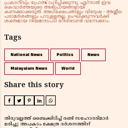
പ്രകടനവും പ്രോത്സാഹിപ്പിക്കുന്നു. എന്നാൽ ഇവ
കെവാർത്തയുടെ അഭിപ്രായങ്ങളായി
കണക്കാക്കരുത്. അധിക്ഷേപങ്ങളും വിദ്വേഷ - അശ്ലീല
പരാമർശങ്ങളും പാടുള്ളതല്ല. ലംഘിക്കുന്നവർക്ക്
ശക്തമായ നിയമനടപടി നേരിടേണ്ടി വന്നേക്കാം.
Tags
National News
Politics
News
Malayalam News
World
Share this story
തിരുവല്ലത്ത് ബൈക്കിടിച്ച് രണ്ട് സഹോദരിമാർ
മരിച്ചു; അപകടം ക്ഷേത്ര ദർശനത്തിന്