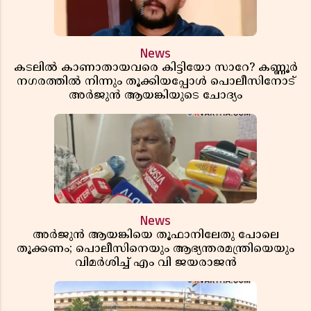
News
കടലിൽ കാണാതായവരെ കിട്ടിയോ സാറേ? കണ്ണൂർ
നഗരത്തിൽ നിന്നും തൂക്കിയപ്പോൾ പൊലീസിനോട്
അർജുൻ ആയങ്കിയുടെ ചോദ്യം
News
അർജുൻ ആയങ്കിയെ തൂഫാനിലേതു പോലെ
തൂക്കണം; പൊലീസിനെയും ആഭ്യന്തരമന്ത്രിയെയും
വിമർശിച്ച് എം വി ജയരാജൻ