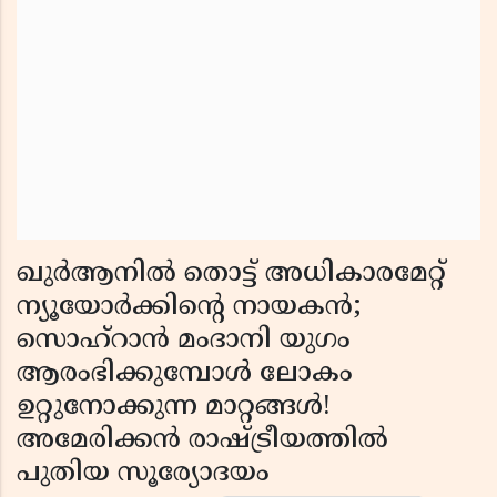
ഖുർആനിൽ തൊട്ട് അധികാരമേറ്റ്
ന്യൂയോർക്കിന്റെ നായകൻ;
സൊഹ്‌റാൻ മംദാനി യുഗം
ആരംഭിക്കുമ്പോൾ ലോകം
ഉറ്റുനോക്കുന്ന മാറ്റങ്ങൾ!
അമേരിക്കൻ രാഷ്ട്രീയത്തിൽ
പുതിയ സൂര്യോദയം