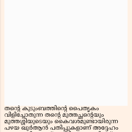
തന്റെ കുടുംബത്തിന്റെ പൈതൃകം
വിളിച്ചോതുന്ന തന്റെ മുത്തച്ഛന്റെയും
മുത്തശ്ശിയുടെയും കൈവശമുണ്ടായിരുന്ന
പഴയ ഖുർആൻ പതിപ്പുകളാണ് അദ്ദേഹം