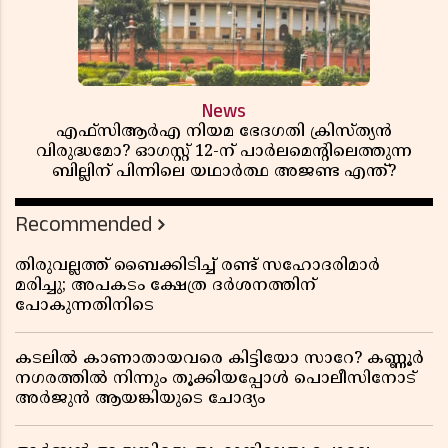
News
എഫ്സിആർഎ നിയമ ഭേദഗതി ക്രിസ്ത്യൻ
വിരുദ്ധമോ? ഓഗസ്റ്റ് 12-ന് പാർലമെന്റിലെത്തുന്ന
ബില്ലിന് പിന്നിലെ യഥാർത്ഥ അജണ്ട എന്ത്?
Recommended
തിരുവല്ലത്ത് ബൈക്കിടിച്ച് രണ്ട് സഹോദരിമാർ
മരിച്ചു; അപകടം ക്ഷേത്ര ദർശനത്തിന്
പോകുന്നതിനിടെ
കടലിൽ കാണാതായവരെ കിട്ടിയോ സാറേ? കണ്ണൂർ
നഗരത്തിൽ നിന്നും തൂക്കിയപ്പോൾ പൊലീസിനോട്
അർജുൻ ആയങ്കിയുടെ ചോദ്യം