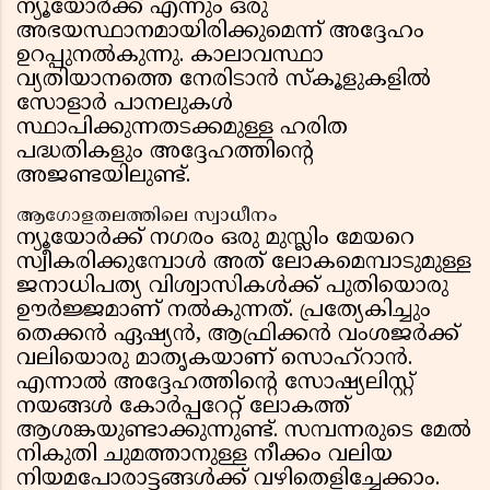
ന്യൂയോർക്ക് എന്നും ഒരു
അഭയസ്ഥാനമായിരിക്കുമെന്ന് അദ്ദേഹം
ഉറപ്പുനൽകുന്നു. കാലാവസ്ഥാ
വ്യതിയാനത്തെ നേരിടാൻ സ്കൂളുകളിൽ
സോളാർ പാനലുകൾ
സ്ഥാപിക്കുന്നതടക്കമുള്ള ഹരിത
പദ്ധതികളും അദ്ദേഹത്തിന്റെ
അജണ്ടയിലുണ്ട്.
ആഗോളതലത്തിലെ സ്വാധീനം
ന്യൂയോർക്ക് നഗരം ഒരു മുസ്ലിം മേയറെ
സ്വീകരിക്കുമ്പോൾ അത് ലോകമെമ്പാടുമുള്ള
ജനാധിപത്യ വിശ്വാസികൾക്ക് പുതിയൊരു
ഊർജ്ജമാണ് നൽകുന്നത്. പ്രത്യേകിച്ചും
തെക്കൻ ഏഷ്യൻ, ആഫ്രിക്കൻ വംശജർക്ക്
വലിയൊരു മാതൃകയാണ് സൊഹ്‌റാൻ.
എന്നാൽ അദ്ദേഹത്തിന്റെ സോഷ്യലിസ്റ്റ്
നയങ്ങൾ കോർപ്പറേറ്റ് ലോകത്ത്
ആശങ്കയുണ്ടാക്കുന്നുണ്ട്. സമ്പന്നരുടെ മേൽ
നികുതി ചുമത്താനുള്ള നീക്കം വലിയ
നിയമപോരാട്ടങ്ങൾക്ക് വഴിതെളിച്ചേക്കാം.