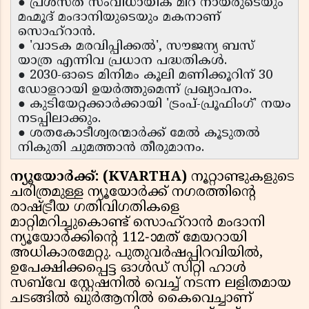
● പ്രശസ്ത സംവിധായിക മീറ നായരുടെയും
മഹ്മൂദ് മംദാനിയുടെയും മകനാണ്
സൊഹ്‌റാൻ.
● 'വാടക മരവിപ്പിക്കൽ', സൗജന്യ ബസ്
യാത്ര എന്നിവ പ്രധാന പദ്ധതികൾ.
● 2030-ഓടെ മിനിമം കൂലി മണിക്കൂറിന് 30
ഡോളറായി ഉയർത്തുമെന്ന് പ്രഖ്യാപനം.
● കുടിയേറ്റക്കാർക്കായി 'ട്രംപ്-പ്രൂഫിംഗ്' നയം
നടപ്പിലാക്കും.
● ശതകോടീശ്വരന്മാർക്ക് മേൽ കൂടുതൽ
നികുതി ചുമത്താൻ തീരുമാനം.
ന്യൂയോർക്ക്: (KVARTHA)
നൂറ്റാണ്ടുകളുടെ
ചരിത്രമുള്ള ന്യൂയോർക്ക് നഗരത്തിന്റെ
രാഷ്ട്രീയ ഗതിവിഗതികളെ
മാറ്റിമറിച്ചുകൊണ്ട് സൊഹ്‌റാൻ മംദാനി
ന്യൂയോർക്കിന്റെ 112-ാമത് മേയറായി
അധികാരമേറ്റു. പുതുവർഷപ്പിറവിയിൽ,
ഉപേക്ഷിക്കപ്പെട്ട ഓൾഡ് സിറ്റി ഹാൾ
സബ്‌വേ സ്റ്റേഷനിൽ വെച്ച് നടന്ന ലളിതമായ
ചടങ്ങിൽ ഖുർആനിൽ കൈവെച്ചാണ്