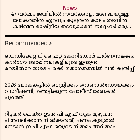
News
47 വർഷം ജയിലിൽ! സവർക്കറല്ല, മണ്ടേലയുമല്ല;
ലോകത്തിൽ ഏറ്റവും കൂടുതൽ കാലം തടവിൽ
കഴിഞ്ഞ രാഷ്ട്രീയ തടവുകാരൻ ഇദ്ദേഹം! ഒരു
ഇന്ത്യൻ സ്വാതന്ത്ര്യസമര സേനാനിയുടെ വേറിട്ട കഥ
Recommended
ഡെഡിക്കേറ്റഡ് ഫ്രൈറ്റ് കോറിഡോർ പൂർണസജ്ജം;
കാർഗോ ടെർമിനലുകളിലൂടെ ഇന്ത്യൻ
റെയിൽവേയുടെ ചരക്ക് ഗതാഗതത്തിൽ വൻ കുതിപ്പ്
2026 ലോകകപ്പിൽ മെസ്സിക്കും റൊണാൾഡോയ്ക്കും
വധഭീഷണി; ഞെട്ടിക്കുന്ന പോലീസ് രേഖകൾ
പുറത്ത്
റിട്ടയർ ചെയ്ത ഉടൻ പി എഫ് തുക മുഴുവൻ
പിൻവലിക്കാൻ നിൽക്കരുത്; പണം കൂടുതൽ
നേടാൻ ഇ പി എഫ് ഒയുടെ നിയമം അറിയാം