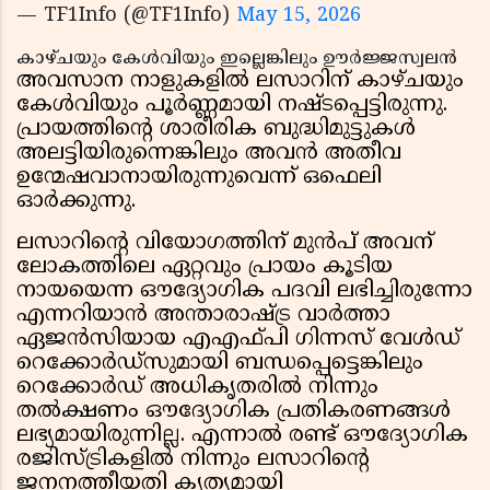
— TF1Info (@TF1Info)
May 15, 2026
കാഴ്ചയും കേൾവിയും ഇല്ലെങ്കിലും ഊർജ്ജസ്വലൻ
അവസാന നാളുകളിൽ ലസാറിന് കാഴ്ചയും
കേൾവിയും പൂർണ്ണമായി നഷ്ടപ്പെട്ടിരുന്നു.
പ്രായത്തിൻ്റെ ശാരീരിക ബുദ്ധിമുട്ടുകൾ
അലട്ടിയിരുന്നെങ്കിലും അവൻ അതീവ
ഉന്മേഷവാനായിരുന്നുവെന്ന് ഒഫെലി
ഓർക്കുന്നു.
ലസാറിൻ്റെ വിയോഗത്തിന് മുൻപ് അവന്
ലോകത്തിലെ ഏറ്റവും പ്രായം കൂടിയ
നായയെന്ന ഔദ്യോഗിക പദവി ലഭിച്ചിരുന്നോ
എന്നറിയാൻ അന്താരാഷ്ട്ര വാർത്താ
ഏജൻസിയായ എഎഫ്പി ഗിന്നസ് വേൾഡ്
റെക്കോർഡ്സുമായി ബന്ധപ്പെട്ടെങ്കിലും
റെക്കോർഡ് അധികൃതരിൽ നിന്നും
തൽക്ഷണം ഔദ്യോഗിക പ്രതികരണങ്ങൾ
ലഭ്യമായിരുന്നില്ല. എന്നാൽ രണ്ട് ഔദ്യോഗിക
രജിസ്ട്രികളിൽ നിന്നും ലസാറിൻ്റെ
ജനനത്തീയതി കൃത്യമായി