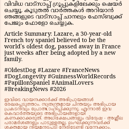
വിവിധ വാട്സാപ്പ് ഗ്രൂപ്പുകളിലേക്കും ഷെയർ
ചെയ്യൂ. കൂടുതൽ വാർത്തകൾ അറിയാൻ
ഞങ്ങളുടെ വാട്സാപ്പ് ചാനലും ഫേസ്ബുക്ക്
പേജും ഫോളോ ചെയ്യുക.
Article Summary: Lazare, a 30-year-old
French toy spaniel believed to be the
world's oldest dog, passed away in France
just weeks after being adopted by a new
family.
#OldestDog #Lazare #FranceNews
#DogLongevity #GuinnessWorldRecords
#PapillonSpaniel #AnimalLovers
#BreakingNews #2026
ഇവിടെ വായനക്കാർക്ക് അഭിപ്രായങ്ങൾ
രേഖപ്പെടുത്താം. സ്വതന്ത്രമായ ചിന്തയും അഭിപ്രായ
പ്രകടനവും പ്രോത്സാഹിപ്പിക്കുന്നു. എന്നാൽ ഇവ
കെവാർത്തയുടെ അഭിപ്രായങ്ങളായി
കണക്കാക്കരുത്. അധിക്ഷേപങ്ങളും വിദ്വേഷ - അശ്ലീല
പരാമർശങ്ങളും പാടുള്ളതല്ല. ലംഘിക്കുന്നവർക്ക്
ശക്തമായ നിയമനടപടി നേരിടേണ്ടി വന്നേക്കാം.