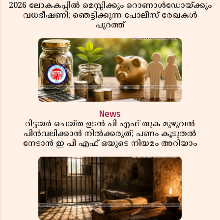
2026 ലോകകപ്പിൽ മെസ്സിക്കും റൊണാൾഡോയ്ക്കും
വധഭീഷണി; ഞെട്ടിക്കുന്ന പോലീസ് രേഖകൾ
പുറത്ത്
News
റിട്ടയർ ചെയ്ത ഉടൻ പി എഫ് തുക മുഴുവൻ
പിൻവലിക്കാൻ നിൽക്കരുത്; പണം കൂടുതൽ
നേടാൻ ഇ പി എഫ് ഒയുടെ നിയമം അറിയാം