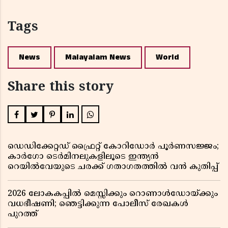
Tags
News
Malayalam News
World
Share this story
ഡെഡിക്കേറ്റഡ് ഫ്രൈറ്റ് കോറിഡോർ പൂർണസജ്ജം;
കാർഗോ ടെർമിനലുകളിലൂടെ ഇന്ത്യൻ
റെയിൽവേയുടെ ചരക്ക് ഗതാഗതത്തിൽ വൻ കുതിപ്പ്
2026 ലോകകപ്പിൽ മെസ്സിക്കും റൊണാൾഡോയ്ക്കും
വധഭീഷണി; ഞെട്ടിക്കുന്ന പോലീസ് രേഖകൾ
പുറത്ത്