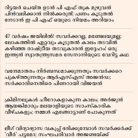
റിട്ടയർ ചെയ്ത ഉടൻ പി എഫ് തുക മുഴുവൻ
പിൻവലിക്കാൻ നിൽക്കരുത്; പണം കൂടുതൽ
നേടാൻ ഇ പി എഫ് ഒയുടെ നിയമം അറിയാം
47 വർഷം ജയിലിൽ! സവർക്കറല്ല, മണ്ടേലയുമല്ല;
ലോകത്തിൽ ഏറ്റവും കൂടുതൽ കാലം തടവിൽ
കഴിഞ്ഞ രാഷ്ട്രീയ തടവുകാരൻ ഇദ്ദേഹം! ഒരു
ഇന്ത്യൻ സ്വാതന്ത്ര്യസമര സേനാനിയുടെ വേറിട്ട കഥ
വന്ദേമാതരം നിർബന്ധമാക്കുന്നതും സവർക്കറെ
പുകഴ്ത്തുന്നതും ആർഎസ്എസ് അജൻഡ;
സർക്കാരിനെതിരെ പിണറായി വിജയൻ
ക്രിമിനലുകൾ ഹീറോകളാകുന്ന കാലം; അർജുൻ
ആയങ്കിമാരും മലയാളിയുടെ സാംസ്കാരിക
വീഴ്ചകളും; നമ്മൾ എങ്ങോട്ടാണ് പോകുന്നത്
ലീഗ് വിദ്യാഭ്യാസ വകുപ്പ് ഭരിക്കുമ്പോൾ സവർക്കർക്ക്
'വീർ' പട്ടമോ; സംഘപരിവാർ അജണ്ടയ്ക്ക്