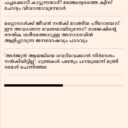
പച്ചക്കൊടി കാട്ടുന്നതാര്? മഞ്ചേശ്വരത്തെ ക്വിസ്
ചോദ്യം വിവാദമാവുമ്പോൾ
മറ്റൊരാൾക്ക് ജീവൻ നൽകി മടങ്ങിയ ഹീറോയോട്
ഈ അവഗണന വേണമായിരുന്നോ? രാജേഷിൻ്റെ
ഭൗതിക ശരീരത്തോടുള്ള അനാദരവിൽ
ആളിപ്പടരുന്ന ജനരോഷവും പാഠവും
'അർജുൻ ആയങ്കിയെ വെടിവെക്കാൻ നിർദേശം
നൽകിയിട്ടില്ല'; ഗുണ്ടകൾ പലതും പറയുമെന്ന് മന്ത്രി
രമേശ് ചെന്നിത്തല