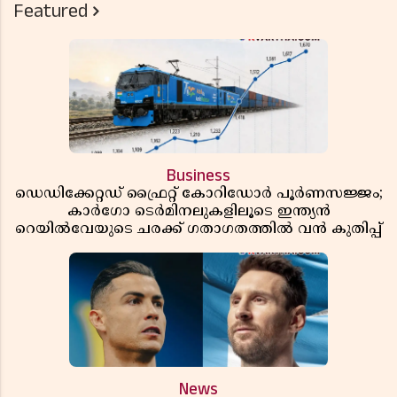
Featured
Business
ഡെഡിക്കേറ്റഡ് ഫ്രൈറ്റ് കോറിഡോർ പൂർണസജ്ജം;
കാർഗോ ടെർമിനലുകളിലൂടെ ഇന്ത്യൻ
റെയിൽവേയുടെ ചരക്ക് ഗതാഗതത്തിൽ വൻ കുതിപ്പ്
News