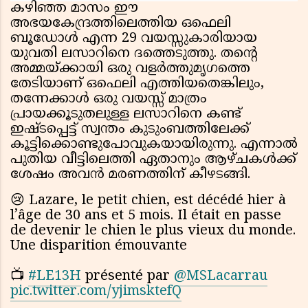
കഴിഞ്ഞ മാസം ഈ
അഭയകേന്ദ്രത്തിലെത്തിയ ഒഫെലി
ബൂഡോൾ എന്ന 29 വയസ്സുകാരിയായ
യുവതി ലസാറിനെ ദത്തെടുത്തു. തൻ്റെ
അമ്മയ്ക്കായി ഒരു വളർത്തുമൃഗത്തെ
തേടിയാണ് ഒഫെലി എത്തിയതെങ്കിലും,
തന്നേക്കാൾ ഒരു വയസ്സ് മാത്രം
പ്രായക്കൂടുതലുള്ള ലസാറിനെ കണ്ട്
ഇഷ്ടപ്പെട്ട് സ്വന്തം കുടുംബത്തിലേക്ക്
കൂട്ടിക്കൊണ്ടുപോവുകയായിരുന്നു. എന്നാൽ
പുതിയ വീട്ടിലെത്തി ഏതാനും ആഴ്ചകൾക്ക്
ശേഷം അവൻ മരണത്തിന് കീഴടങ്ങി.
😢 Lazare, le petit chien, est décédé hier à
l’âge de 30 ans et 5 mois. Il était en passe
de devenir le chien le plus vieux du monde.
Une disparition émouvante
📺
#LE13H
présenté par
@MSLacarrau
pic.twitter.com/yjimsktefQ