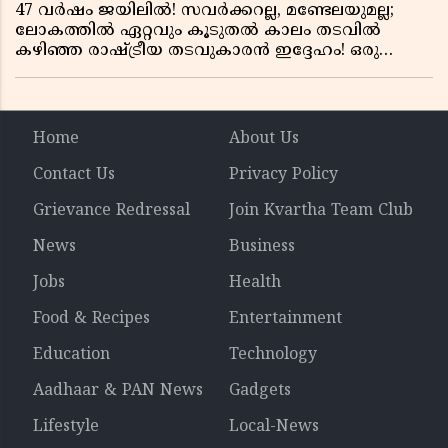
47 വർഷം ജയിലിൽ! സവർക്കറല്ല, മണ്ടേലയുമല്ല;
ലോകത്തിൽ ഏറ്റവും കൂടുതൽ കാലം തടവിൽ
കഴിഞ്ഞ രാഷ്ട്രീയ തടവുകാരൻ ഇദ്ദേഹം! ഒരു
ഇന്ത്യൻ സ്വാതന്ത്ര്യസമര സേനാനിയുടെ വേറിട്ട കഥ
Home
About Us
Contact Us
Privacy Policy
Grievance Redressal
Join Kvartha Team Club
News
Business
Jobs
Health
Food & Recipes
Entertainment
Education
Technology
Aadhaar & PAN News
Gadgets
Lifestyle
Local-News