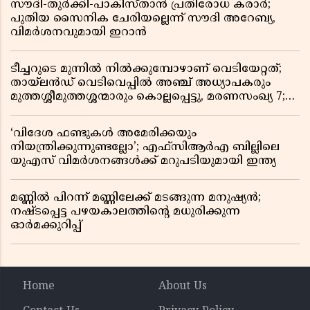
സൗദി-തുർക്കി-പാകിസ്താൻ പ്രതിരോധ കരാർ;
പുതിയ സൈനിക ചേരിയല്ലെന്ന് സൗദി അറേബ്യ,
വിമർശനവുമായി ഇറാൻ
ടീച്ചറുടെ മുന്നിൽ നിൽക്കുമ്പോഴാണ് വെടിയേറ്റത്;
തായ്‌ലൻഡ് വെടിവെപ്പിൽ അഞ്ച് അധ്യാപകരും
മുത്തശ്ശീമുത്തശ്ശന്മാരും കൊല്ലപ്പെട്ടു, മരണസംഖ്യ 7;
ഞെട്ടിക്കുന്ന വെളിപ്പെടുത്തലുകൾ
‘വിദേശ ഫണ്ടുകൾ അമേരിക്കയും
നിയന്ത്രിക്കുന്നുണ്ടല്ലോ’; എഫ്സിആർഎ ബില്ലിലെ
യുഎസ് വിമർശനങ്ങൾക്ക് മറുപടിയുമായി ഇന്ത്യ
മണ്ണിൽ പിറന്ന് മണ്ണിലേക്ക് മടങ്ങുന്ന മനുഷ്യൻ;
നഷ്ടപ്പെട്ട പഴയകാലത്തിൻ്റെ മധുരിക്കുന്ന
ഓർമക്കുറിപ്പ്
Home
About Us