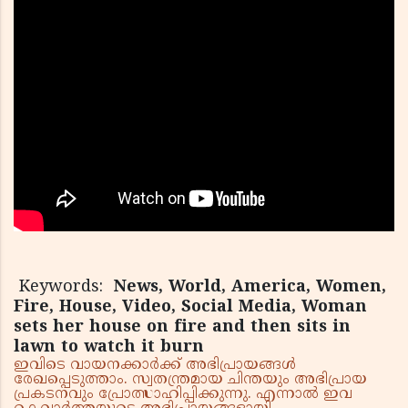
Keywords:
News, World, America, Women,
Fire, House, Video, Social Media, Woman
sets her house on fire and then sits in
lawn to watch it burn
ഇവിടെ വായനക്കാർക്ക് അഭിപ്രായങ്ങൾ
രേഖപ്പെടുത്താം. സ്വതന്ത്രമായ ചിന്തയും അഭിപ്രായ
പ്രകടനവും പ്രോത്സാഹിപ്പിക്കുന്നു. എന്നാൽ ഇവ