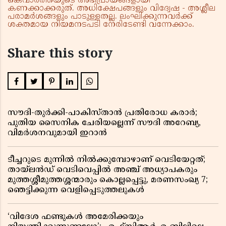
കെവാർത്തയുടെ അഭിപ്രായങ്ങളായി
കണക്കാക്കരുത്. അധിക്ഷേപങ്ങളും വിദ്വേഷ - അശ്ലീല
പരാമർശങ്ങളും പാടുള്ളതല്ല. ലംഘിക്കുന്നവർക്ക്
ശക്തമായ നിയമനടപടി നേരിടേണ്ടി വന്നേക്കാം.
Share this story
സൗദി-തുർക്കി-പാകിസ്താൻ പ്രതിരോധ കരാർ;
പുതിയ സൈനിക ചേരിയല്ലെന്ന് സൗദി അറേബ്യ,
വിമർശനവുമായി ഇറാൻ
ടീച്ചറുടെ മുന്നിൽ നിൽക്കുമ്പോഴാണ് വെടിയേറ്റത്;
തായ്‌ലൻഡ് വെടിവെപ്പിൽ അഞ്ച് അധ്യാപകരും
മുത്തശ്ശീമുത്തശ്ശന്മാരും കൊല്ലപ്പെട്ടു, മരണസംഖ്യ 7;
ഞെട്ടിക്കുന്ന വെളിപ്പെടുത്തലുകൾ
‘വിദേശ ഫണ്ടുകൾ അമേരിക്കയും