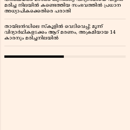
മരിച്ച നിലയിൽ കണ്ടെത്തിയ സംഭവത്തിൽ പ്രധാന
അധ്യാപികക്കെതിരെ പരാതി
തായ്‌ലൻഡിലെ സ്‌കൂളിൽ വെടിവെപ്പ്; മൂന്ന്
വിദ്യാർഥികളടക്കം ആറ് മരണം, അക്രമിയായ 14
കാരനും മരിച്ചനിലയിൽ