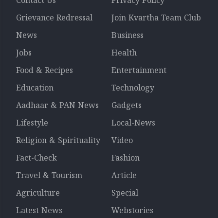
Contact Us
Privacy Policy
Grievance Redressal
Join Kvartha Team Club
News
Business
Jobs
Health
Food & Recipes
Entertainment
Education
Technology
Aadhaar & PAN News
Gadgets
Lifestyle
Local-News
Religion & Spirituality
Video
Fact-Check
Fashion
Travel & Tourism
Article
Agriculture
Special
Latest News
Webstories