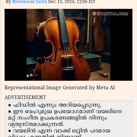
By
Newsroom Delta
Dec 13, 2024, 12:06 IST
Representational Image Generated by Meta AI
ADVERTISEMENT
● ഫിഡിൽ എന്നും അറിയപ്പെടുന്നു.
● ഈ ബഹുമുഖ ഉപയോഗമാണ് വയലിനെ
മറ്റ് സംഗീത ഉപകരണങ്ങളിൽ നിന്നും
വ്യത്യസ്തമാക്കുന്നത്.
● വയലിൻ എന്ന വാക്ക് ലറ്റിൻ പദമായ