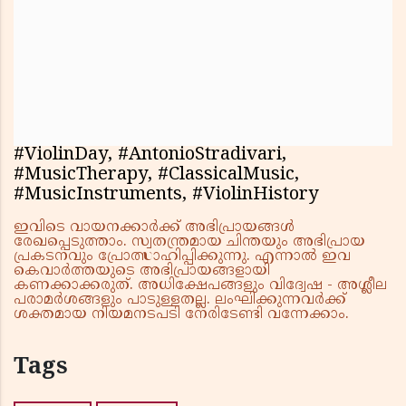
#ViolinDay, #AntonioStradivari,
#MusicTherapy, #ClassicalMusic,
#MusicInstruments, #ViolinHistory
ഇവിടെ വായനക്കാർക്ക് അഭിപ്രായങ്ങൾ
രേഖപ്പെടുത്താം. സ്വതന്ത്രമായ ചിന്തയും അഭിപ്രായ
പ്രകടനവും പ്രോത്സാഹിപ്പിക്കുന്നു. എന്നാൽ ഇവ
കെവാർത്തയുടെ അഭിപ്രായങ്ങളായി
കണക്കാക്കരുത്. അധിക്ഷേപങ്ങളും വിദ്വേഷ - അശ്ലീല
പരാമർശങ്ങളും പാടുള്ളതല്ല. ലംഘിക്കുന്നവർക്ക്
ശക്തമായ നിയമനടപടി നേരിടേണ്ടി വന്നേക്കാം.
Tags