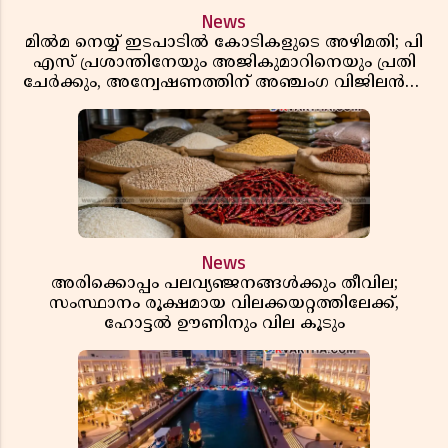
News
മിൽമ നെയ്യ് ഇടപാടിൽ കോടികളുടെ അഴിമതി; പി
എസ് പ്രശാന്തിനേയും അജികുമാറിനെയും പ്രതി
ചേർക്കും, അന്വേഷണത്തിന് അഞ്ചംഗ വിജിലൻസ്
സംഘം
News
അരിക്കൊപ്പം പലവ്യഞ്ജനങ്ങൾക്കും തീവില;
സംസ്ഥാനം രൂക്ഷമായ വിലക്കയറ്റത്തിലേക്ക്,
ഹോട്ടൽ ഊണിനും വില കൂടും