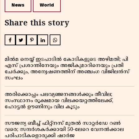
News
World
Share this story
മിൽമ നെയ്യ് ഇടപാടിൽ കോടികളുടെ അഴിമതി; പി
എസ് പ്രശാന്തിനേയും അജികുമാറിനെയും പ്രതി
ചേർക്കും, അന്വേഷണത്തിന് അഞ്ചംഗ വിജിലൻസ്
സംഘം
അരിക്കൊപ്പം പലവ്യഞ്ജനങ്ങൾക്കും തീവില;
സംസ്ഥാനം രൂക്ഷമായ വിലക്കയറ്റത്തിലേക്ക്,
ഹോട്ടൽ ഊണിനും വില കൂടും
സൗജന്യ ബീച്ച് ഫിറ്റ്നസ് മുതൽ സാറ്റർഡേ റൺ
വരെ; സന്ദർശകർക്കായി 50-ലേറെ വേനൽക്കാല
പരിപാടികളൊരുക്കി ഷാർജ