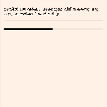
മഴയിൽ 100 വർഷം പഴക്കമുള്ള വീട് തകർന്നു; ഒരു
കുടുംബത്തിലെ 6 പേർ മരിച്ചു