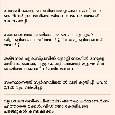
ഡൽഹി കേരള ഹൗസിൽ അച്ചടക്ക നടപടി; ലോ
ഓഫീസർ ഗ്രാൻസിയെ തിരുവനന്തപുരത്തേക്ക്
സ്ഥലം മാറ്റി
സംസ്ഥാനത്ത് അതിശക്തമായ മഴ തുടരും; 7
ജില്ലകളിൽ ഓറഞ്ച് അലർട്ട്, 4 ഡാമുകളിൽ റെഡ്
അലർട്ട്
തമിഴ്‌നാട് എക്സ്പ്രസിൽ ട്രോളി ബാഗിൽ മനുഷ്യ
ശരീരഭാഗങ്ങൾ; ആഗ്ര കൻ്റോൺമെൻ്റ് സ്റ്റേഷനിൽ
റെയിൽവേ പൊലീസ് പരിശോധന
സംസ്ഥാനത്ത് സ്വര്‍ണവിലയില്‍ വന്‍ കുതിപ്പ്; പവന്
2,120 രൂപ വര്‍ധിച്ചു
വൃദ്ധസദനത്തിൽ പിതാവിന് അന്ത്യം; കർമ്മങ്ങൾക്ക്
എത്താതെ മക്കൾ, വീഡിയോ കോളിലൂടെ
ചടങ്ങുകൾ കണ്ട് മടക്കം