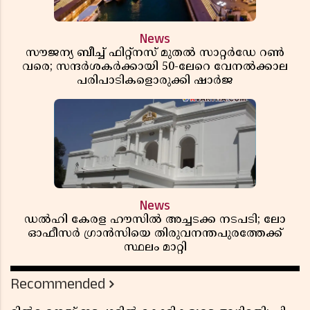
News
സൗജന്യ ബീച്ച് ഫിറ്റ്നസ് മുതൽ സാറ്റർഡേ റൺ
വരെ; സന്ദർശകർക്കായി 50-ലേറെ വേനൽക്കാല
പരിപാടികളൊരുക്കി ഷാർജ
News
ഡൽഹി കേരള ഹൗസിൽ അച്ചടക്ക നടപടി; ലോ
ഓഫീസർ ഗ്രാൻസിയെ തിരുവനന്തപുരത്തേക്ക്
സ്ഥലം മാറ്റി
Recommended