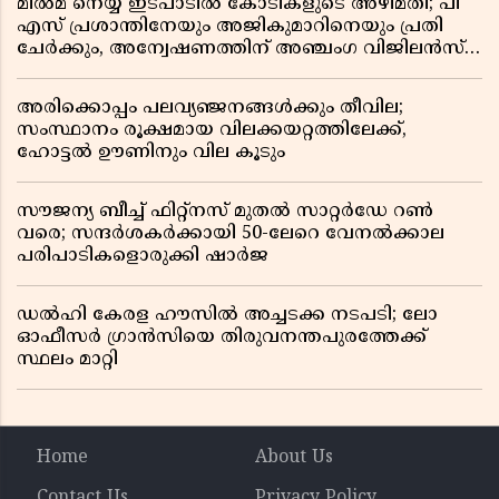
മിൽമ നെയ്യ് ഇടപാടിൽ കോടികളുടെ അഴിമതി; പി
എസ് പ്രശാന്തിനേയും അജികുമാറിനെയും പ്രതി
ചേർക്കും, അന്വേഷണത്തിന് അഞ്ചംഗ വിജിലൻസ്
സംഘം
അരിക്കൊപ്പം പലവ്യഞ്ജനങ്ങൾക്കും തീവില;
സംസ്ഥാനം രൂക്ഷമായ വിലക്കയറ്റത്തിലേക്ക്,
ഹോട്ടൽ ഊണിനും വില കൂടും
സൗജന്യ ബീച്ച് ഫിറ്റ്നസ് മുതൽ സാറ്റർഡേ റൺ
വരെ; സന്ദർശകർക്കായി 50-ലേറെ വേനൽക്കാല
പരിപാടികളൊരുക്കി ഷാർജ
ഡൽഹി കേരള ഹൗസിൽ അച്ചടക്ക നടപടി; ലോ
ഓഫീസർ ഗ്രാൻസിയെ തിരുവനന്തപുരത്തേക്ക്
സ്ഥലം മാറ്റി
Home
About Us
Contact Us
Privacy Policy