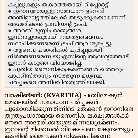
കപ്പലുകളും തകർത്തതായി റിപ്പോർട്ട്.
● ഇറാനുമായുള്ള സമാധാന ഉടമ്പടി
അന്തിമഘട്ടത്തിലേക്ക് അടുക്കുകയാണെന്ന്
അമേരിക്കൻ പ്രസിഡന്റ് ട്രംപ്.
● അറബ് മുസ്ലിം രാജ്യങ്ങൾ
ഇസ്റാഈലുമായി നയതന്ത്രബന്ധം
സ്ഥാപിക്കണമെന്ന് ട്രംപ് ആവശ്യപ്പെട്ടു.
● ആണവ പദ്ധതികൾ പൂർണ്ണമായി
നിർത്തണമെന്ന യുഎസിന്റെ ആവശ്യത്തോട്
ഇറാന് കടുത്ത വിയോജിപ്പ്.
● പുതിയ സൈനികാക്രമണങ്ങൾ ഖത്തറും
പാക്കിസ്താനും നടത്തുന്ന മധ്യസ്ഥ
ചർച്ചകളെ അനിശ്ചിതത്വത്തിലാക്കി.
വാഷിങ്ടൻ: (KVARTHA)
പശ്ചിമേഷ്യൻ
മേഖലയിൽ സമാധാന ചർച്ചകൾ
പുരോഗമിക്കുന്നതിനിടെ തെക്കൻ ഇറാനിലെ
തന്ത്രപ്രധാനമായ സൈനിക ലക്ഷ്യങ്ങൾക്ക്
നേരെ അമേരിക്കയുടെ മിന്നലാക്രമണം.
ഇറാന്റെ മിസൈൽ വിക്ഷേപണ കേന്ദ്രങ്ങളും
കടലിൽ മൈനുകൾ നിക്ഷേപിക്കുന്ന