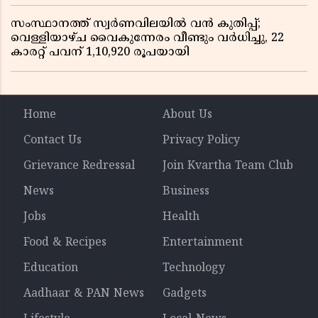
സംസ്ഥാനത്ത് സ്വർണവിലയിൽ വൻ കുതിപ്പ്;
വെള്ളിയാഴ്ച വൈകുന്നേരം വീണ്ടും വർധിച്ചു, 22
കാരറ്റ് പവന് 1,10,920 രൂപയായി
Home
About Us
Contact Us
Privacy Policy
Grievance Redressal
Join Kvartha Team Club
News
Business
Jobs
Health
Food & Recipes
Entertainment
Education
Technology
Aadhaar & PAN News
Gadgets