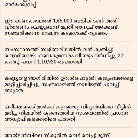
ഓർമക്കുറിപ്പ്
ഈ ഓണക്കാലത്ത് 1,65,000 മെട്രിക് ടൺ അരി
വിതരണം ചെയ്യുമെന്ന് മന്ത്രി അനൂപ് ജേക്കബ്;
സഞ്ചരിക്കുന്ന റേഷൻ കടകൾക്ക് തുടക്കം
സംസ്ഥാനത്ത് സ്വർണവിലയിൽ വൻ കുതിപ്പ്;
വെള്ളിയാഴ്ച വൈകുന്നേരം വീണ്ടും വർധിച്ചു, 22
കാരറ്റ് പവന് 1,10,920 രൂപയായി
കണ്ണൂർ ഉദയഗിരിയിൽ ഉരുൾപൊട്ടൽ; കുടുംബങ്ങളെ
മാറ്റിപ്പാർപ്പിച്ചു, സംസ്ഥാനത്ത് നാലിടത്ത് ചുവപ്പ്
ജാഗ്രത
പരീക്ഷയ്ക്ക് മാർക്ക് കുറഞ്ഞു; വിദ്യാർഥിയെ വീട്ടിൽ
മരിച്ച നിലയിൽ കണ്ടെത്തിയ സംഭവത്തിൽ പ്രധാന
അധ്യാപികക്കെതിരെ പരാതി
തായ്‌ലൻഡിലെ സ്‌കൂളിൽ വെടിവെപ്പ്; മൂന്ന്