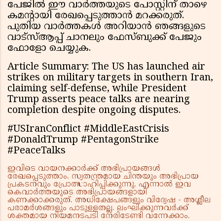
പേജിൽ ഈ വാർത്തയുടെ പോസ്റ്റിന് താഴെ
കമന്റായി രേഖപ്പെടുത്താൻ മറക്കരുത്.
പുതിയ വാർത്തകൾ അറിയാൻ ഞങ്ങളുടെ
വാട്സ്ആപ്പ് ചാനലും ഫേസ്ബുക്ക് പേജും
ഫോളോ ചെയ്യുക.
Article Summary: The US has launched air
strikes on military targets in southern Iran,
claiming self-defense, while President
Trump asserts peace talks are nearing
completion despite ongoing disputes.
#USIranConflict #MiddleEastCrisis
#DonaldTrump #PentagonStrike
#PeaceTalks
ഇവിടെ വായനക്കാർക്ക് അഭിപ്രായങ്ങൾ
രേഖപ്പെടുത്താം. സ്വതന്ത്രമായ ചിന്തയും അഭിപ്രായ
പ്രകടനവും പ്രോത്സാഹിപ്പിക്കുന്നു. എന്നാൽ ഇവ
കെവാർത്തയുടെ അഭിപ്രായങ്ങളായി
കണക്കാക്കരുത്. അധിക്ഷേപങ്ങളും വിദ്വേഷ - അശ്ലീല
പരാമർശങ്ങളും പാടുള്ളതല്ല. ലംഘിക്കുന്നവർക്ക്
ശക്തമായ നിയമനടപടി നേരിടേണ്ടി വന്നേക്കാം.