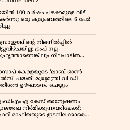
ecommended
ഴയിൽ 100 വർഷം പഴക്കമുള്ള വീട്
കർന്നു; ഒരു കുടുംബത്തിലെ 6 പേർ
ിച്ചു
സ്രാഈലിന്റെ നിലനിൽപ്പിൽ
ട്ടുവീഴ്ചയില്ല; ട്രംപ് നല്ല
ുഹൃത്താണെങ്കിലും നിലപാടിൽ
റ്റമില്ലെന്ന് നെതന്യാഹു; ഹോർമുസ്
ാതയിൽ ഇറാൻ-ഒമാൻ ധാരണ,
സാപ് കേരളയുടെ ‘ലാബ് ഓൺ
ടസ്സമായി യുഎസ് ഭീഷണി
ൽസ്’ പദ്ധതി മുഖ്യമന്ത്രി വി ഡി
തീശൻ ഉദ്ഘാടനം ചെയ്യും
ംഡിഎംഎ കേസ് അന്വേഷണം
്യാജരേഖ നിർമിക്കുന്നവരിലേക്ക്;
ഹരി മാഫിയയുടെ ഇടനിലക്കാരെ
ുടുക്കി കണ്ണൂർ സിറ്റി പൊലീസ്