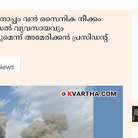
പ്പം വൻ സൈനിക നീക്കം
സൈൽ വ്യവസായവും
െന്ന് അമേരിക്കൻ പ്രസിഡൻ്റ്