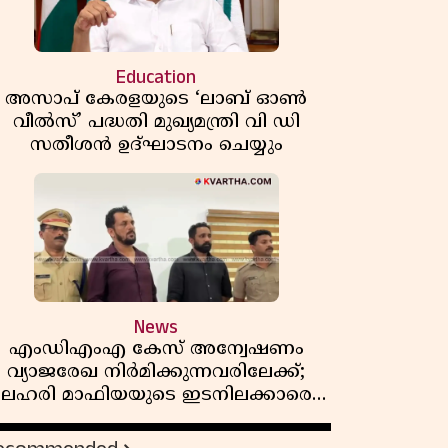
Education
അസാപ് കേരളയുടെ ‘ലാബ് ഓൺ
വീൽസ്’ പദ്ധതി മുഖ്യമന്ത്രി വി ഡി
സതീശൻ ഉദ്ഘാടനം ചെയ്യും
News
എംഡിഎംഎ കേസ് അന്വേഷണം
വ്യാജരേഖ നിർമിക്കുന്നവരിലേക്ക്;
ലഹരി മാഫിയയുടെ ഇടനിലക്കാരെ
കുടുക്കി കണ്ണൂർ സിറ്റി പൊലീസ്