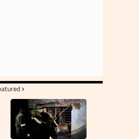
eatured