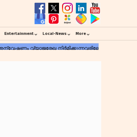
Entertainment
Local-News
More