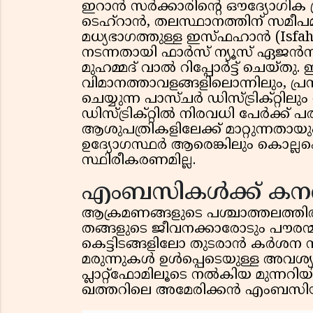
ഇറാൻ സർക്കാരിന്റെ ഔദ്യോഗിക പ്ര
ടെഹ്റാൻ, തലസ്ഥാനത്തിന് സമീപമുള
മധ്യഭാഗത്തുള്ള ഇസ്ഫഹാൻ (Isf
നടന്നതായി ഫാർസ് ന്യൂസ് ഏജൻസി
മുഹമ്മദ് വാൽ റിപ്പോർട്ട് ചെയ്തു. 
വിമാനത്താവളങ്ങളിലൊന്നിലും, പ്
ചെയ്യുന്ന പാസ്ചർ ഡിസ്ട്രിക്റ്റി
ഡിസ്ട്രിക്റ്റിൽ നിരവധി പേർക്ക് 
ആശുപത്രികളിലേക്ക് മാറ്റുന്നതായും
ഉദ്യോഗസ്ഥർ ആരെങ്കിലും കൊല്ലപ്പെട
സ്ഥിരീകരണമില്ല.
എംബസികൾക്ക് കനത്ത
ആക്രമണങ്ങളുടെ പശ്ചാത്തലത
തങ്ങളുടെ ജീവനക്കാരോടും പൗരന്മ
കെട്ടിടങ്ങളിലോ തുടരാൻ കർശന ന
മരുന്നുകൾ ഉൾപ്പെടെയുള്ള അവശ
പ്ലാറ്റ്‌ഫോമിലൂടെ നൽകിയ മുന്നറി
ഖത്തറിലെ അമേരിക്കൻ എംബസിയു