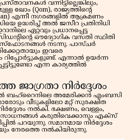
സ്താവനകൾ വന്നിട്ടില്ലെങ്കിലും,
്ള ഖോം (Qom), രാജ്യത്തിന്റെ
ahan) എന്നീ നഗരങ്ങളിൽ ആക്രമണം
യെ ഉദ്ധരിച്ച് അൽ ജസീറ പ്രതിനിധി
ഇറാനിലെ ഏറ്റവും പ്രധാനപ്പെട്ട
രസിഡന്റിന്റെ ഔദ്യോഗിക വസതി സ്ഥിതി
ലും സ്ഫോടനങ്ങൾ നടന്നു. പാസ്ചർ
പരിക്കേറ്റതായും ഇവരെ
 റിപ്പോർട്ടുകളുണ്ട്. എന്നാൽ ഉയർന്ന
്ടിട്ടുണ്ടോ എന്ന കാര്യത്തിൽ
 ജാഗ്രതാ നിർദ്ദേശം
്തിൽ ബഹ്റൈനിലെ അമേരിക്കൻ എംബസി
ാരോടും വീടുകളിലോ മറ്റ് സുരക്ഷിത
ിർദ്ദേശം നൽകി. ഭക്ഷണം, വെള്ളം,
്യസാധനങ്ങൾ കരുതിവെക്കാനും എക്സ്
യിപ്പിൽ പറയുന്നു. സമാനമായ നിർദ്ദേശം
ം നേരത്തെ നൽകിയിരുന്നു.