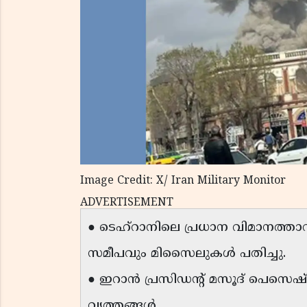
Image Credit: X/ Iran Military Monitor
ADVERTISEMENT
● ടെഹ്‌റാനിലെ പ്രധാന വിമാനത്താവ
സമീപവും മിസൈലുകൾ പതിച്ചു.
● ഇറാൻ പ്രസിഡന്റ് മസൂദ് പെസെ
വൃത്തങ്ങൾ.