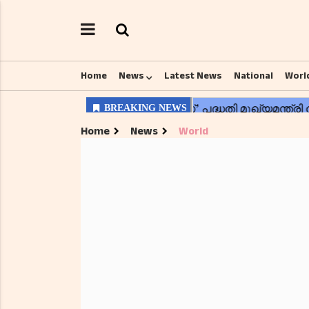
Home
News
Latest News
National
Worl
Home
News
World