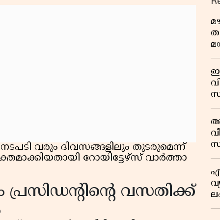
R
മ
ത
മര
ഇ
വി
സ
മാ
പ
അ
ത
വീ
സ
ടി വരും ദിവസങ്ങളിലും തുടരുമെന്ന്
്തമാക്കിയതായി റോയിട്ടേഴ്സ് വാർത്താ
എ
വ
പ്രസിഡന്റിന്റെ വസതിക്ക്
ല
ക
ം