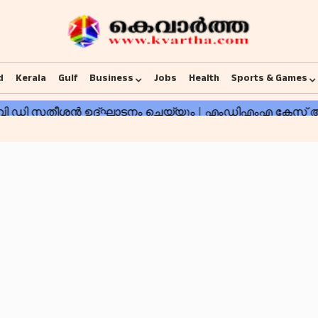
d
Kerala
Gulf
Business
Jobs
Health
Sports & Games