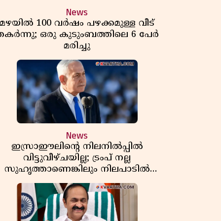
News
മഴയിൽ 100 വർഷം പഴക്കമുള്ള വീട്
തകർന്നു; ഒരു കുടുംബത്തിലെ 6 പേർ
മരിച്ചു
News
ഇസ്രാഈലിന്റെ നിലനിൽപ്പിൽ
വിട്ടുവീഴ്ചയില്ല; ട്രംപ് നല്ല
സുഹൃത്താണെങ്കിലും നിലപാടിൽ
മാറ്റമില്ലെന്ന് നെതന്യാഹു; ഹോർമുസ്
പാതയിൽ ഇറാൻ-ഒമാൻ ധാരണ,
തടസ്സമായി യുഎസ് ഭീഷണി