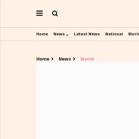
Home
News
Latest News
National
Worl
Home
News
World