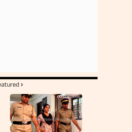
eatured