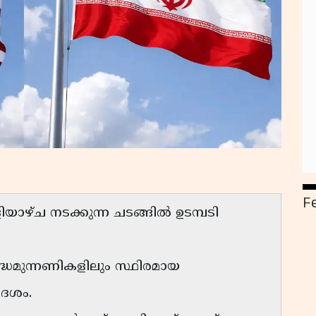
F
യാഴ്ച നടക്കുന്ന ചടങ്ങിൽ ഉടമ്പടി
്ധമുന്നണികളിലും സ്ഥിരമായ
ദേശം.