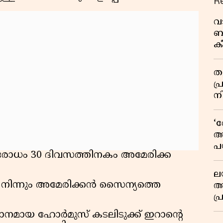
R
വ
ബ
ക
വി
തള
പ
ന
‘
അ
പ
രോധം 30 ദിവസത്തിനകം അമേരിക്ക
ക
ല
ളിൽ നിന്നും അമേരിക്കൻ സൈന്യത്തെ
ആ
പ
ശ
ധാനമായ ഹോർമുസ് കടലിടുക്ക് ഇറാന്റെ
വ