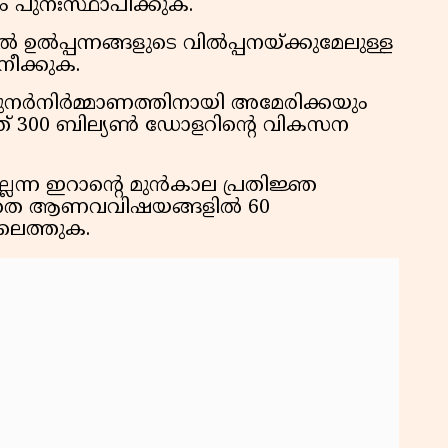
 പുനഃസ്ഥാപിക്കുക.
കു
റി
 ഉൽപ്പന്നങ്ങളുടെ വിൽപ്പനയ്ക്കുമേലുള്ള
ീക്കുക.
 പുനർനിർമ്മാണത്തിനായി അമേരിക്കയും
ഞത് 300 ബില്യൺ ഡോളറിന്റെ വികസന
െന്ന ഇറാന്റെ മുൻകാല പ്രതിജ്ഞ
കൂടാതെ ആണവവിഷയങ്ങളിൽ 60
ലെത്തുക.