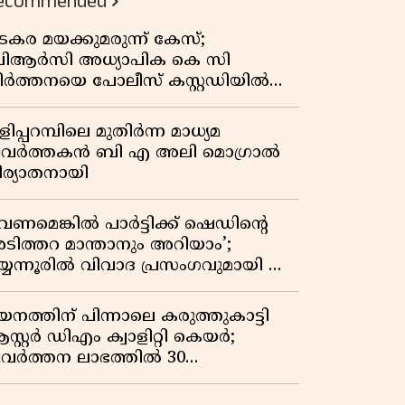
ecommended
കുതിപ്പ് രേഖപ്പെടുത്തി ആദ്യ പാദ
റിപ്പോർട്ട് പുറത്ത്
ടകര മയക്കുമരുന്ന് കേസ്;
ിആർസി അധ്യാപിക കെ സി
ീർത്തനയെ പോലീസ് കസ്റ്റഡിയിൽ
ട്ടു
ിപ്പറമ്പിലെ മുതിർന്ന മാധ്യമ
്രവർത്തകൻ ബി എ അലി മൊഗ്രാൽ
ിര്യാതനായി
വേണമെങ്കിൽ പാർട്ടിക്ക് ഷെഡിൻ്റെ
ടിത്തറ മാന്താനും അറിയാം’;
യ്യന്നൂരിൽ വിവാദ പ്രസംഗവുമായി കെ
െ രാഗേഷ്
യനത്തിന് പിന്നാലെ കരുത്തുകാട്ടി
സ്റ്റർ ഡിഎം ക്വാളിറ്റി കെയർ;
്രവർത്തന ലാഭത്തിൽ 30
തമാനത്തിൻ്റെ വളർച്ച,
രുമാനത്തിലും ലാഭത്തിലും വൻ