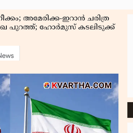
ക്കം; അമേരിക്ക-ഇറാൻ ചരിത്ര
േഖ പുറത്ത്; ഹോർമുസ് കടലിടുക്ക്