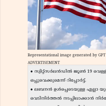
Representational image generated by GPT
ADVERTISEMENT
● സ്വിറ്റ്‌സർലൻഡിൽ ജൂൺ 19 വെള്ളി
ഒപ്പുവെക്കുമെന്ന് റിപ്പോർട്ട്.
● ലബനൻ ഉൾപ്പെടെയുള്ള എല്ലാ യുദ
വെടിനിർത്തൽ നടപ്പിലാക്കാൻ നിർ