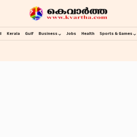
d
Kerala
Gulf
Business
Jobs
Health
Sports & Games