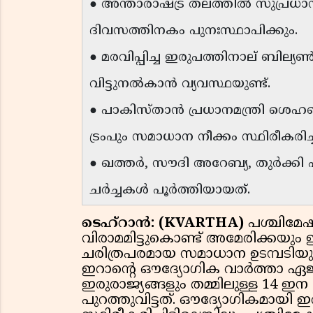
● അന്താരാഷ്ട്ര തലത്തിൽ സുപ്രധാ
ദിവസത്തിനകം പുനഃസ്ഥാപിക്കും.
● മരവിപ്പിച്ച ഇരുപത്തിനാല് ബി
വിട്ടുനൽകാൻ വ്യവസ്ഥയുണ്ട്.
● പാകിസ്താൻ പ്രധാനമന്ത്രി ശെഹ
ട്രംപും സമാധാന നീക്കം സ്ഥിരീകരിച്
● ഖത്തർ, സൗദി അറേബ്യ, തുർക്കി 
ചർച്ചകൾ പൂർത്തിയായത്.
ടെഹ്‌റാൻ: (KVARTHA)
പശ്ചിമേഷ്
വിരാമമിട്ടുകൊണ്ട് അമേരിക്കയും ഇ
ചരിത്രപരമായ സമാധാന ഉടമ്പടിയ
ഇറാന്റെ ഔദ്യോഗിക വാർത്താ
ഇരുരാജ്യങ്ങളും തമ്മിലുള്ള 14 ഇ
പുറത്തുവിട്ടത്. ഔദ്യോഗികമായ