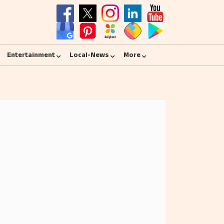
Entertainment
Local-News
More