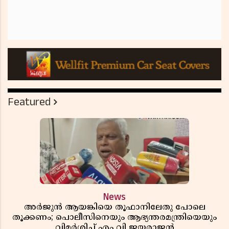
Featured
News
അർജുൻ ആയങ്കിയെ തൂഫാനിലേതു പോലെ
തൂക്കണം; പൊലീസിനെയും ആഭ്യന്തരമന്ത്രിയെയും
വിമർശിച്ച് എം വി ജയരാജൻ