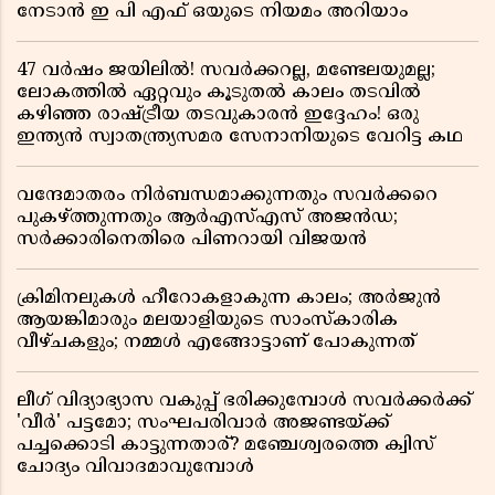
നേടാൻ ഇ പി എഫ് ഒയുടെ നിയമം അറിയാം
47 വർഷം ജയിലിൽ! സവർക്കറല്ല, മണ്ടേലയുമല്ല;
ലോകത്തിൽ ഏറ്റവും കൂടുതൽ കാലം തടവിൽ
കഴിഞ്ഞ രാഷ്ട്രീയ തടവുകാരൻ ഇദ്ദേഹം! ഒരു
ഇന്ത്യൻ സ്വാതന്ത്ര്യസമര സേനാനിയുടെ വേറിട്ട കഥ
വന്ദേമാതരം നിർബന്ധമാക്കുന്നതും സവർക്കറെ
പുകഴ്ത്തുന്നതും ആർഎസ്എസ് അജൻഡ;
സർക്കാരിനെതിരെ പിണറായി വിജയൻ
ക്രിമിനലുകൾ ഹീറോകളാകുന്ന കാലം; അർജുൻ
ആയങ്കിമാരും മലയാളിയുടെ സാംസ്കാരിക
വീഴ്ചകളും; നമ്മൾ എങ്ങോട്ടാണ് പോകുന്നത്
ലീഗ് വിദ്യാഭ്യാസ വകുപ്പ് ഭരിക്കുമ്പോൾ സവർക്കർക്ക്
'വീർ' പട്ടമോ; സംഘപരിവാർ അജണ്ടയ്ക്ക്
പച്ചക്കൊടി കാട്ടുന്നതാര്? മഞ്ചേശ്വരത്തെ ക്വിസ്
ചോദ്യം വിവാദമാവുമ്പോൾ