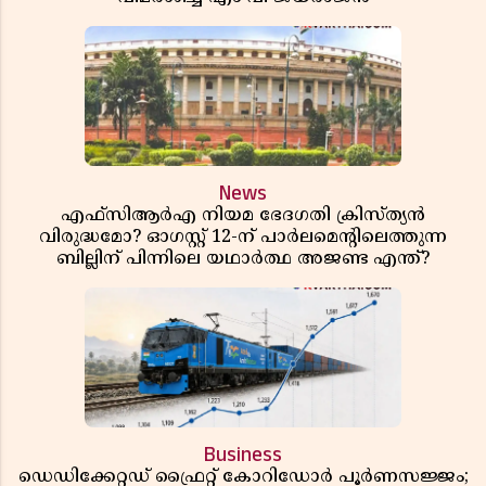
News
എഫ്സിആർഎ നിയമ ഭേദഗതി ക്രിസ്ത്യൻ
വിരുദ്ധമോ? ഓഗസ്റ്റ് 12-ന് പാർലമെന്റിലെത്തുന്ന
ബില്ലിന് പിന്നിലെ യഥാർത്ഥ അജണ്ട എന്ത്?
Business
ഡെഡിക്കേറ്റഡ് ഫ്രൈറ്റ് കോറിഡോർ പൂർണസജ്ജം;