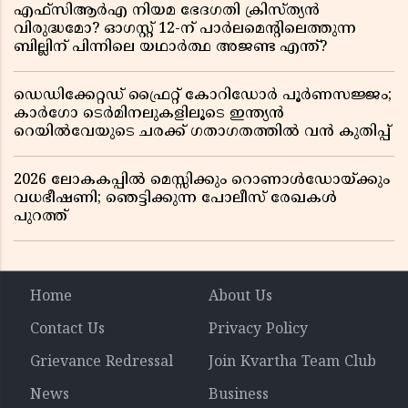
എഫ്സിആർഎ നിയമ ഭേദഗതി ക്രിസ്ത്യൻ
വിരുദ്ധമോ? ഓഗസ്റ്റ് 12-ന് പാർലമെന്റിലെത്തുന്ന
ബില്ലിന് പിന്നിലെ യഥാർത്ഥ അജണ്ട എന്ത്?
ഡെഡിക്കേറ്റഡ് ഫ്രൈറ്റ് കോറിഡോർ പൂർണസജ്ജം;
കാർഗോ ടെർമിനലുകളിലൂടെ ഇന്ത്യൻ
റെയിൽവേയുടെ ചരക്ക് ഗതാഗതത്തിൽ വൻ കുതിപ്പ്
2026 ലോകകപ്പിൽ മെസ്സിക്കും റൊണാൾഡോയ്ക്കും
വധഭീഷണി; ഞെട്ടിക്കുന്ന പോലീസ് രേഖകൾ
പുറത്ത്
Home
About Us
Contact Us
Privacy Policy
Grievance Redressal
Join Kvartha Team Club
News
Business