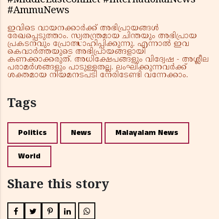
#MiddleEastConflict #InternationalNews
#AmmuNews
ഇവിടെ വായനക്കാർക്ക് അഭിപ്രായങ്ങൾ
രേഖപ്പെടുത്താം. സ്വതന്ത്രമായ ചിന്തയും അഭിപ്രായ
പ്രകടനവും പ്രോത്സാഹിപ്പിക്കുന്നു. എന്നാൽ ഇവ
കെവാർത്തയുടെ അഭിപ്രായങ്ങളായി
കണക്കാക്കരുത്. അധിക്ഷേപങ്ങളും വിദ്വേഷ - അശ്ലീല
പരാമർശങ്ങളും പാടുള്ളതല്ല. ലംഘിക്കുന്നവർക്ക്
ശക്തമായ നിയമനടപടി നേരിടേണ്ടി വന്നേക്കാം.
Tags
Politics
News
Malayalam News
World
Share this story