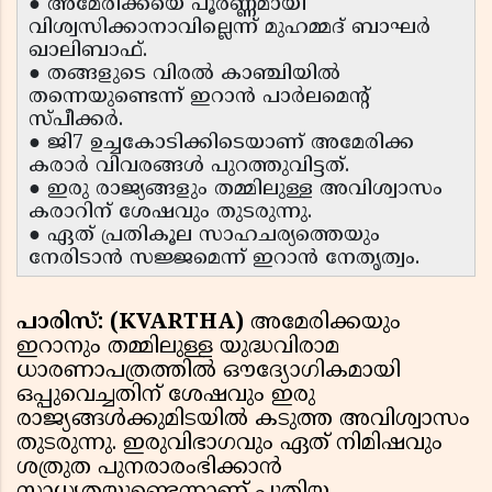
● അമേരിക്കയെ പൂർണ്ണമായി
വിശ്വസിക്കാനാവില്ലെന്ന് മുഹമ്മദ് ബാഘർ
ഖാലിബാഫ്.
● തങ്ങളുടെ വിരൽ കാഞ്ചിയിൽ
തന്നെയുണ്ടെന്ന് ഇറാൻ പാർലമെൻ്റ്
സ്പീക്കർ.
● ജി7 ഉച്ചകോടിക്കിടെയാണ് അമേരിക്ക
കരാർ വിവരങ്ങൾ പുറത്തുവിട്ടത്.
● ഇരു രാജ്യങ്ങളും തമ്മിലുള്ള അവിശ്വാസം
കരാറിന് ശേഷവും തുടരുന്നു.
● ഏത് പ്രതികൂല സാഹചര്യത്തെയും
നേരിടാൻ സജ്ജമെന്ന് ഇറാൻ നേതൃത്വം.
പാരിസ്: (KVARTHA)
അമേരിക്കയും
ഇറാനും തമ്മിലുള്ള യുദ്ധവിരാമ
ധാരണാപത്രത്തിൽ ഔദ്യോഗികമായി
ഒപ്പുവെച്ചതിന് ശേഷവും ഇരു
രാജ്യങ്ങൾക്കുമിടയിൽ കടുത്ത അവിശ്വാസം
തുടരുന്നു. ഇരുവിഭാഗവും ഏത് നിമിഷവും
ശത്രുത പുനരാരംഭിക്കാൻ