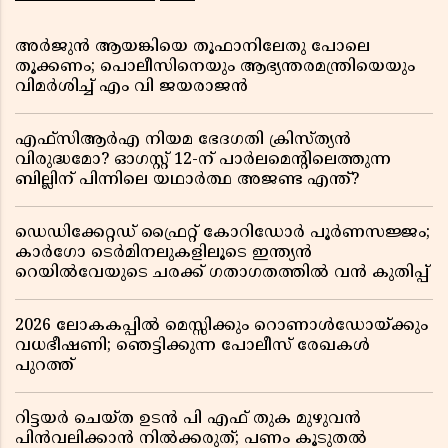
അർജുൻ ആയങ്കിയെ തൂഫാനിലേതു പോലെ
തൂക്കണം; പൊലീസിനെയും ആഭ്യന്തരമന്ത്രിയെയും
വിമർശിച്ച് എം വി ജയരാജൻ
എഫ്സിആർഎ നിയമ ഭേദഗതി ക്രിസ്ത്യൻ
വിരുദ്ധമോ? ഓഗസ്റ്റ് 12-ന് പാർലമെന്റിലെത്തുന്ന
ബില്ലിന് പിന്നിലെ യഥാർത്ഥ അജണ്ട എന്ത്?
ഡെഡിക്കേറ്റഡ് ഫ്രൈറ്റ് കോറിഡോർ പൂർണസജ്ജം;
കാർഗോ ടെർമിനലുകളിലൂടെ ഇന്ത്യൻ
റെയിൽവേയുടെ ചരക്ക് ഗതാഗതത്തിൽ വൻ കുതിപ്പ്
2026 ലോകകപ്പിൽ മെസ്സിക്കും റൊണാൾഡോയ്ക്കും
വധഭീഷണി; ഞെട്ടിക്കുന്ന പോലീസ് രേഖകൾ
പുറത്ത്
റിട്ടയർ ചെയ്ത ഉടൻ പി എഫ് തുക മുഴുവൻ
പിൻവലിക്കാൻ നിൽക്കരുത്; പണം കൂടുതൽ