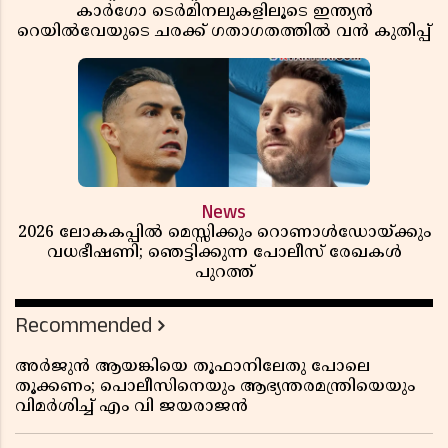
കാർഗോ ടെർമിനലുകളിലൂടെ ഇന്ത്യൻ
റെയിൽവേയുടെ ചരക്ക് ഗതാഗതത്തിൽ വൻ കുതിപ്പ്
News
2026 ലോകകപ്പിൽ മെസ്സിക്കും റൊണാൾഡോയ്ക്കും
വധഭീഷണി; ഞെട്ടിക്കുന്ന പോലീസ് രേഖകൾ
പുറത്ത്
Recommended
അർജുൻ ആയങ്കിയെ തൂഫാനിലേതു പോലെ
തൂക്കണം; പൊലീസിനെയും ആഭ്യന്തരമന്ത്രിയെയും
വിമർശിച്ച് എം വി ജയരാജൻ