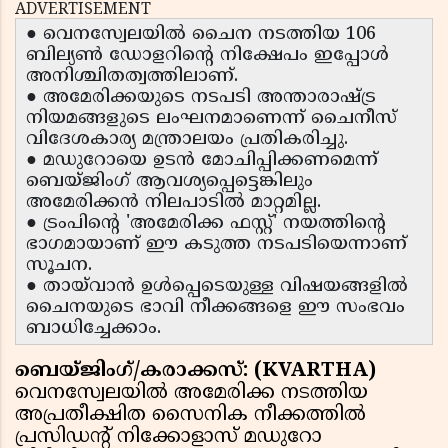
ADVERTISEMENT
● വെനസ്വേലയിൽ ചൈന നടത്തിയ 106
ബില്യൺ ഡോളറിന്റെ നിക്ഷേപം ഇപ്പോൾ
അനിശ്ചിതത്വത്തിലാണ്.
● അമേരിക്കയുടെ നടപടി അന്താരാഷ്ട്ര
നിയമങ്ങളുടെ ലംഘനമാണെന്ന് ചൈനീസ്
വിദേശകാര്യ മന്ത്രാലയം പ്രതികരിച്ചു.
● മഡുറോയെ ഉടൻ മോചിപ്പിക്കണമെന്ന്
ബെയ്ജിംഗ് ആവശ്യപ്പെട്ടെങ്കിലും
അമേരിക്കൻ നിലപാടിൽ മാറ്റമില്ല.
● ട്രംപിന്റെ 'അമേരിക്ക ഫസ്റ്റ്' നയത്തിന്റെ
ഭാഗമായാണ് ഈ കടുത്ത നടപടിയെന്നാണ്
സൂചന.
● തായ്‌വാൻ ഉൾപ്പെടെയുള്ള വിഷയങ്ങളിൽ
ചൈനയുടെ ഭാവി നീക്കങ്ങളെ ഈ സംഭവം
ബാധിച്ചേക്കാം.
ബെയ്ജിംഗ്/കരാക്കസ്: (KVARTHA)
വെനസ്വേലയിൽ അമേരിക്ക നടത്തിയ
അപ്രതീക്ഷിത സൈനിക നീക്കത്തിൽ
പ്രസിഡന്റ് നിക്കോളാസ് മഡുറോ