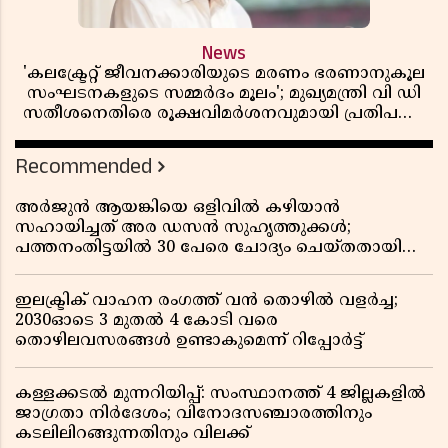
News
'കലക്ട്രേറ്റ് ജീവനക്കാരിയുടെ മരണം ഭരണാനുകൂല
സംഘടനകളുടെ സമ്മർദം മൂലം'; മുഖ്യമന്ത്രി വി ഡി
സതീശനെതിരെ രൂക്ഷവിമർശനവുമായി പ്രതിപക്ഷ
നേതാവ് പിണറായി വിജയൻ
Recommended
അർജുൻ ആയങ്കിയെ ഒളിവിൽ കഴിയാൻ
സഹായിച്ചത് അര ഡസൻ സുഹൃത്തുക്കൾ;
പത്തനംതിട്ടയിൽ 30 പേരെ ചോദ്യം ചെയ്തതായി
വിവരം ​​​​​​​
ഇലക്ട്രിക് വാഹന രംഗത്ത് വൻ തൊഴിൽ വളർച്ച;
2030ഓടെ 3 മുതൽ 4 കോടി വരെ
തൊഴിലവസരങ്ങൾ ഉണ്ടാകുമെന്ന് റിപ്പോർട്ട്
കള്ളക്കടൽ മുന്നറിയിപ്പ്: സംസ്ഥാനത്ത് 4 ജില്ലകളിൽ
ജാഗ്രതാ നിർദേശം; വിനോദസഞ്ചാരത്തിനും
കടലിലിറങ്ങുന്നതിനും വിലക്ക്