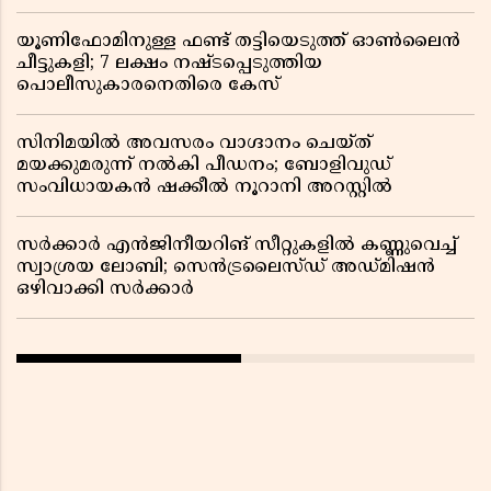
യൂണിഫോമിനുള്ള ഫണ്ട് തട്ടിയെടുത്ത് ഓൺലൈൻ
ചീട്ടുകളി; 7 ലക്ഷം നഷ്ടപ്പെടുത്തിയ
പൊലീസുകാരനെതിരെ കേസ്
സിനിമയിൽ അവസരം വാഗ്ദാനം ചെയ്ത്
മയക്കുമരുന്ന് നൽകി പീഡനം; ബോളിവുഡ്
സംവിധായകൻ ഷക്കീൽ നൂറാനി അറസ്റ്റിൽ
സർക്കാർ എൻജിനീയറിങ് സീറ്റുകളിൽ കണ്ണുവെച്ച്
സ്വാശ്രയ ലോബി; സെൻട്രലൈസ്ഡ് അഡ്മിഷൻ
ഒഴിവാക്കി സർക്കാർ