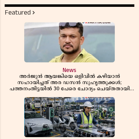
Featured
News
അർജുൻ ആയങ്കിയെ ഒളിവിൽ കഴിയാൻ
സഹായിച്ചത് അര ഡസൻ സുഹൃത്തുക്കൾ;
പത്തനംതിട്ടയിൽ 30 പേരെ ചോദ്യം ചെയ്തതായി
വിവരം ​​​​​​​