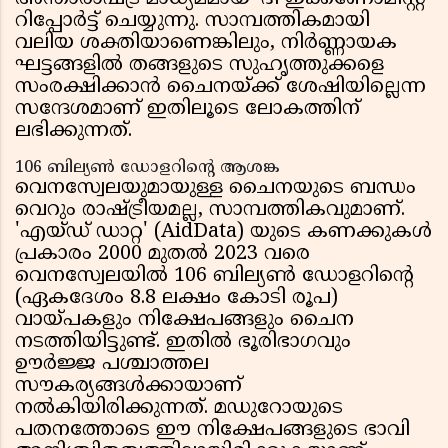
റിപ്പോർട്ട് ചെയ്യുന്നു. സാമ്പത്തികമായി
വലിയ ശക്തിയാണെങ്കിലും, നിർണ്ണായക
ഘട്ടങ്ങളിൽ തങ്ങളുടെ സുഹൃത്തുക്കളെ
സംരക്ഷിക്കാൻ ചൈനയ്ക്ക് ശേഷിയില്ലെന്ന
സന്ദേശമാണ് ഇതിലൂടെ ലോകത്തിന്
ലഭിക്കുന്നത്.
106 ബില്യൺ ഡോളറിന്റെ ആശങ്ക
വെനസ്വേലയുമായുള്ള ചൈനയുടെ ബന്ധം
വെറും രാഷ്ട്രീയമല്ല, സാമ്പത്തികവുമാണ്.
'എയ്ഡ് ഡാറ്റ' (AidData) യുടെ കണക്കുകൾ
പ്രകാരം 2000 മുതൽ 2023 വരെ
വെനസ്വേലയിൽ 106 ബില്യൺ ഡോളറിന്റെ
(ഏകദേശം 8.8 ലക്ഷം കോടി രൂപ)
വായ്പകളും നിക്ഷേപങ്ങളും ചൈന
നടത്തിയിട്ടുണ്ട്. ഇതിൽ ഭൂരിഭാഗവും
ഊർജ്ജ പശ്ചാത്തല
സൗകര്യങ്ങൾക്കായാണ്
നൽകിയിരിക്കുന്നത്. മഡുറോയുടെ
പതനത്തോടെ ഈ നിക്ഷേപങ്ങളുടെ ഭാവി