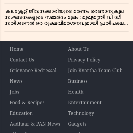
'കലക്ട്രേറ്റ് ജീവനക്കാരിയുടെ മരണം ഭരണാനുകൂല
സംഘടനകളുടെ സമ്മർദം മൂലം'; മുഖ്യമന്ത്രി വി ഡി
സതീശനെതിരെ രൂക്ഷവിമർശനവുമായി പ്രതിപക്ഷ
നേതാവ് പിണറായി വിജയൻ
Home
About Us
Contact Us
Privacy Policy
Grievance Redressal
Join Kvartha Team Club
News
Business
Jobs
Health
Food & Recipes
Entertainment
Education
Technology
Aadhaar & PAN News
Gadgets