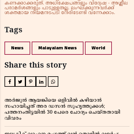
കണക്കാക്കരുത്. അധിക്ഷേപങ്ങളും വിദ്വേഷ - അശ്ലീല
പരാമർശങ്ങളും പാടുള്ളതല്ല. ലംഘിക്കുന്നവർക്ക്
ശക്തമായ നിയമനടപടി നേരിടേണ്ടി വന്നേക്കാം.
Tags
News
Malayalam News
World
Share this story
അർജുൻ ആയങ്കിയെ ഒളിവിൽ കഴിയാൻ
സഹായിച്ചത് അര ഡസൻ സുഹൃത്തുക്കൾ;
പത്തനംതിട്ടയിൽ 30 പേരെ ചോദ്യം ചെയ്തതായി
വിവരം ​​​​​​​