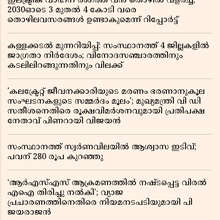
ഇലക്ട്രിക് വാഹന രംഗത്ത് വൻ തൊഴിൽ വളർച്ച;
2030ഓടെ 3 മുതൽ 4 കോടി വരെ
തൊഴിലവസരങ്ങൾ ഉണ്ടാകുമെന്ന് റിപ്പോർട്ട്
കള്ളക്കടൽ മുന്നറിയിപ്പ്: സംസ്ഥാനത്ത് 4 ജില്ലകളിൽ
ജാഗ്രതാ നിർദേശം; വിനോദസഞ്ചാരത്തിനും
കടലിലിറങ്ങുന്നതിനും വിലക്ക്
'കലക്ട്രേറ്റ് ജീവനക്കാരിയുടെ മരണം ഭരണാനുകൂല
സംഘടനകളുടെ സമ്മർദം മൂലം'; മുഖ്യമന്ത്രി വി ഡി
സതീശനെതിരെ രൂക്ഷവിമർശനവുമായി പ്രതിപക്ഷ
നേതാവ് പിണറായി വിജയൻ
സംസ്ഥാനത്ത് സ്വര്‍ണവിലയില്‍ ആശ്വാസ ഇടിവ്;
പവന് 280 രൂപ കുറഞ്ഞു
‘ആർഎസ്എസ് ആക്രമണത്തിൽ നഷ്ടപ്പെട്ട വിരൽ
എഐ തിരിച്ചു നൽകി’; വ്യാജ
പ്രചാരണത്തിനെതിരെ നിയമനടപടിയുമായി പി
ജയരാജൻ