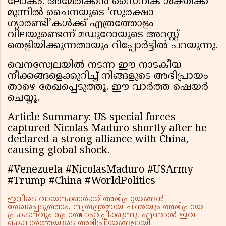
ലോകം. അമേരിക്കൻ സൈനിക ശക്തിക്ക്
മുന്നിൽ ചൈനയുടെ ‘സുരക്ഷാ
ഗ്യാരണ്ടി’കൾക്ക് എത്രത്തോളം
വിലയുണ്ടെന്ന് മഡുറോയുടെ അറസ്റ്റ്
തെളിയിക്കുന്നതായും റിപ്പോർട്ടിൽ പറയുന്നു.
വെനസ്വേലയിൽ നടന്ന ഈ നാടകീയ
നീക്കങ്ങളെക്കുറിച്ച് നിങ്ങളുടെ അഭിപ്രായം
താഴെ രേഖപ്പെടുത്തൂ. ഈ വാർത്ത ഷെയർ
ചെയ്യൂ.
Article Summary: US special forces
captured Nicolas Maduro shortly after he
declared a strong alliance with China,
causing global shock.
#Venezuela #NicolasMaduro #USArmy
#Trump #China #WorldPolitics
ഇവിടെ വായനക്കാർക്ക് അഭിപ്രായങ്ങൾ
രേഖപ്പെടുത്താം. സ്വതന്ത്രമായ ചിന്തയും അഭിപ്രായ
പ്രകടനവും പ്രോത്സാഹിപ്പിക്കുന്നു. എന്നാൽ ഇവ
കെവാർത്തയുടെ അഭിപ്രായങ്ങളായി