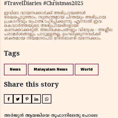
#TravelDiaries #Christmas2025
ഇവിടെ വായനക്കാർക്ക് അഭിപ്രായങ്ങൾ
രേഖപ്പെടുത്താം. സ്വതന്ത്രമായ ചിന്തയും അഭിപ്രായ
പ്രകടനവും പ്രോത്സാഹിപ്പിക്കുന്നു. എന്നാൽ ഇവ
കെവാർത്തയുടെ അഭിപ്രായങ്ങളായി
കണക്കാക്കരുത്. അധിക്ഷേപങ്ങളും വിദ്വേഷ - അശ്ലീല
പരാമർശങ്ങളും പാടുള്ളതല്ല. ലംഘിക്കുന്നവർക്ക്
ശക്തമായ നിയമനടപടി നേരിടേണ്ടി വന്നേക്കാം.
Tags
News
Malayalam News
World
Share this story
അർജുൻ ആയങ്കിയെ തൂഫാനിലേതു പോലെ