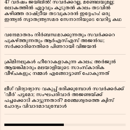
47 വർഷം ജയിലിൽ! സവർക്കറല്ല, മണ്ടേലയുമല്ല;
ലോകത്തിൽ ഏറ്റവും കൂടുതൽ കാലം തടവിൽ
കഴിഞ്ഞ രാഷ്ട്രീയ തടവുകാരൻ ഇദ്ദേഹം! ഒരു
ഇന്ത്യൻ സ്വാതന്ത്ര്യസമര സേനാനിയുടെ വേറിട്ട കഥ
വന്ദേമാതരം നിർബന്ധമാക്കുന്നതും സവർക്കറെ
പുകഴ്ത്തുന്നതും ആർഎസ്എസ് അജൻഡ;
സർക്കാരിനെതിരെ പിണറായി വിജയൻ
ക്രിമിനലുകൾ ഹീറോകളാകുന്ന കാലം; അർജുൻ
ആയങ്കിമാരും മലയാളിയുടെ സാംസ്കാരിക
വീഴ്ചകളും; നമ്മൾ എങ്ങോട്ടാണ് പോകുന്നത്
ലീഗ് വിദ്യാഭ്യാസ വകുപ്പ് ഭരിക്കുമ്പോൾ സവർക്കർക്ക്
'വീർ' പട്ടമോ; സംഘപരിവാർ അജണ്ടയ്ക്ക്
പച്ചക്കൊടി കാട്ടുന്നതാര്? മഞ്ചേശ്വരത്തെ ക്വിസ്
ചോദ്യം വിവാദമാവുമ്പോൾ