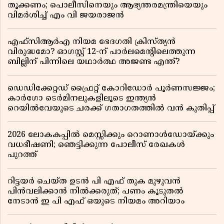
തൂക്കണം; പൊലീസിനെയും ആഭ്യന്തരമന്ത്രിയെയും
വിമർശിച്ച് എം വി ജയരാജൻ
എഫ്സിആർഎ നിയമ ഭേദഗതി ക്രിസ്ത്യൻ
വിരുദ്ധമോ? ഓഗസ്റ്റ് 12-ന് പാർലമെന്റിലെത്തുന്ന
ബില്ലിന് പിന്നിലെ യഥാർത്ഥ അജണ്ട എന്ത്?
ഡെഡിക്കേറ്റഡ് ഫ്രൈറ്റ് കോറിഡോർ പൂർണസജ്ജം;
കാർഗോ ടെർമിനലുകളിലൂടെ ഇന്ത്യൻ
റെയിൽവേയുടെ ചരക്ക് ഗതാഗതത്തിൽ വൻ കുതിപ്പ്
2026 ലോകകപ്പിൽ മെസ്സിക്കും റൊണാൾഡോയ്ക്കും
വധഭീഷണി; ഞെട്ടിക്കുന്ന പോലീസ് രേഖകൾ
പുറത്ത്
റിട്ടയർ ചെയ്ത ഉടൻ പി എഫ് തുക മുഴുവൻ
പിൻവലിക്കാൻ നിൽക്കരുത്; പണം കൂടുതൽ
നേടാൻ ഇ പി എഫ് ഒയുടെ നിയമം അറിയാം