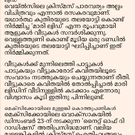
ല്വിഡ്
വെയ്‌ൽസിലെ ക്രിസ്മസ് പാരമ്പര്യം അല്പം
വിചിത്രവും എന്നാൽ രസകരവുമാണ്.
യഥാർത്ഥ കുതിരയുടെ തലയോട്ടി കൊണ്ട്
നിർമ്മിച്ച 'മാരി ല്വിഡ്' എന്ന രൂപവുമായി
ആളുകൾ വീടുകൾ സന്ദർശിക്കുന്നു.
വെള്ളത്തുണി കൊണ്ട് മൂടിയ ഒരു ദണ്ഡിൽ
കുതിരയുടെ തലയോട്ടി ഘടിപ്പിച്ചാണ് ഇത്
നിർമ്മിക്കുന്നത്.
വീടുകൾക്ക് മുന്നിലെത്തി പാട്ടുകൾ
പാടുകയും വീട്ടുകാരോട് കവിതയിലൂടെ
സംവാദം നടത്തുകയും ചെയ്യുന്നതാണ് രീതി.
വീട്ടുകാരെ കവിതയിൽ തോൽപ്പിച്ചാൽ മാരി
ല്വിഡിന് വീടിനുള്ളിൽ കടക്കാം എന്നൊരു
വിശ്വാസം കൂടി ഇതിനു പിന്നിലുണ്ട്.
മെക്സിക്കോയിലെ മുള്ളങ്കി കൊത്തുപണികൾ
മെക്സിക്കോയിലെ ഒവാക്സാകയിൽ
ഡിസംബർ 23-ന് നടക്കുന്ന 'നൈറ്റ് ഓഫ് ദി
റാഡിഷസ്' അതിപ്രസിദ്ധമാണ്. വലിയ
മുള്ളങ്കികളിൽ ക്രിസ്മസ് ഐതിഹ്യങ്ങളും