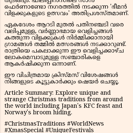
തുടങ്ങും. ഫിലിപ്പീൻസിലെ സാൻ
ഫെർണാണ്ടോ നഗരത്തിൽ നടക്കുന്ന 'ഭീമൻ
വിളക്കുകളുടെ ഉത്സവം' അതിപ്രശസ്തമാണ്.
ഏകദേശം ആറടി മുതൽ പതിനഞ്ചടി വരെ
വലിപ്പമുള്ള, വർണ്ണാഭമായ വെളിച്ചങ്ങൾ
കത്തുന്ന വിളക്കുകൾ നിർമ്മിക്കാനായി
ഗ്രാമങ്ങൾ തമ്മിൽ മത്സരങ്ങൾ നടക്കാറുണ്ട്.
രാത്രിയെ പകലാക്കുന്ന ഈ വെളിച്ചക്കാഴ്ച
ലോകമെമ്പാടുമുള്ള സഞ്ചാരികളെ
ആകർഷിക്കുന്ന ഒന്നാണ്.
ഈ വിചിത്രമായ ക്രിസ്മസ് വിശേഷങ്ങൾ
നിങ്ങളുടെ കൂട്ടുകാർക്കും ഷെയർ ചെയ്യൂ.
Article Summary: Explore unique and
strange Christmas traditions from around
the world including Japan's KFC feast and
Norway's broom hiding.
#ChristmasTraditions #WorldNews
#XmasSpecial #UniqueFestivals