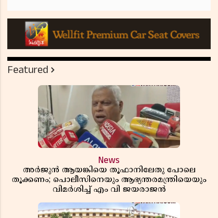
Featured
News
അർജുൻ ആയങ്കിയെ തൂഫാനിലേതു പോലെ
തൂക്കണം; പൊലീസിനെയും ആഭ്യന്തരമന്ത്രിയെയും
വിമർശിച്ച് എം വി ജയരാജൻ