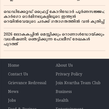
ഡെഡിക്കേറ്റഡ് ഫ്രൈറ്റ് കോറിഡോർ പൂർണസജ്ജം;
കാർഗോ ടെർമിനലുകളിലൂടെ ഇന്ത്യൻ
റെയിൽവേയുടെ ചരക്ക് ഗതാഗതത്തിൽ വൻ കുതിപ്പ്
2026 ലോകകപ്പിൽ മെസ്സിക്കും റൊണാൾഡോയ്ക്കും
വധഭീഷണി; ഞെട്ടിക്കുന്ന പോലീസ് രേഖകൾ
പുറത്ത്
Home
About Us
Contact Us
Privacy Policy
Grievance Redressal
Join Kvartha Team Club
News
Business
Jobs
Health