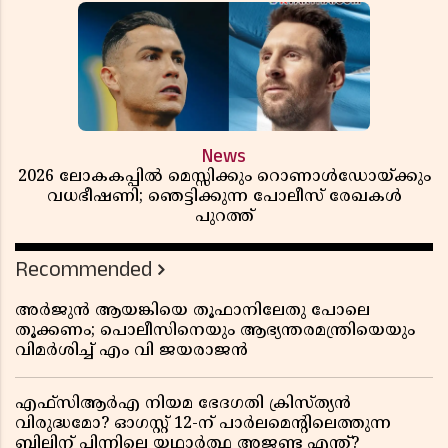
News
2026 ലോകകപ്പിൽ മെസ്സിക്കും റൊണാൾഡോയ്ക്കും
വധഭീഷണി; ഞെട്ടിക്കുന്ന പോലീസ് രേഖകൾ
പുറത്ത്
Recommended
അർജുൻ ആയങ്കിയെ തൂഫാനിലേതു പോലെ
തൂക്കണം; പൊലീസിനെയും ആഭ്യന്തരമന്ത്രിയെയും
വിമർശിച്ച് എം വി ജയരാജൻ
എഫ്സിആർഎ നിയമ ഭേദഗതി ക്രിസ്ത്യൻ
വിരുദ്ധമോ? ഓഗസ്റ്റ് 12-ന് പാർലമെന്റിലെത്തുന്ന
ബില്ലിന് പിന്നിലെ യഥാർത്ഥ അജണ്ട എന്ത്?