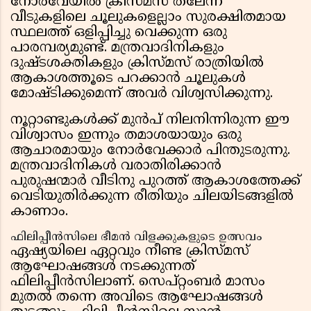
നോർവേയിൽ ക്രിസ്മസ് തലേന്ന്
വീടുകളിലെ ചൂലുകളെല്ലാം സുരക്ഷിതമായ
സ്ഥലത്ത് ഒളിപ്പിച്ചു വെക്കുന്ന ഒരു
പാരമ്പര്യമുണ്ട്. മന്ത്രവാദിനികളും
ദുഷ്ടശക്തികളും ക്രിസ്മസ് രാത്രിയിൽ
ആകാശത്തൂടെ പറക്കാൻ ചൂലുകൾ
മോഷ്ടിക്കുമെന്ന് അവർ വിശ്വസിക്കുന്നു.
നൂറ്റാണ്ടുകൾക്ക് മുൻപ് നിലനിന്നിരുന്ന ഈ
വിശ്വാസം ഇന്നും തമാശയായും ഒരു
ആചാരമായും നോർവേക്കാർ പിന്തുടരുന്നു.
മന്ത്രവാദിനികൾ വരാതിരിക്കാൻ
പുരുഷന്മാർ വീടിനു പുറത്ത് ആകാശത്തേക്ക്
വെടിയുതിർക്കുന്ന രീതിയും ചിലയിടങ്ങളിൽ
കാണാം.
ഫിലിപ്പീൻസിലെ ഭീമൻ വിളക്കുകളുടെ ഉത്സവം
ഏഷ്യയിലെ ഏറ്റവും നീണ്ട ക്രിസ്മസ്
ആഘോഷങ്ങൾ നടക്കുന്നത്
ഫിലിപ്പീൻസിലാണ്. സെപ്റ്റംബർ മാസം
മുതൽ തന്നെ അവിടെ ആഘോഷങ്ങൾ