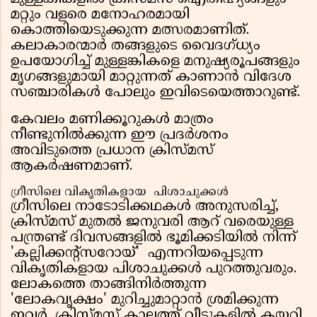
മറ്റും വളരെ മനോഹരമായി
കൊത്തിയെടുക്കുന്ന മത്സരമാണിത്.
കലാകാരന്മാർ തങ്ങളുടെ വൈദഗ്ധ്യം
ഉപയോഗിച്ച് മുള്ളങ്കികളെ മനുഷ്യരൂപങ്ങളും
മൃഗങ്ങളുമായി മാറ്റുന്നത് കാണാൻ വിദേശ
സഞ്ചാരികൾ പോലും ഇവിടെയെത്താറുണ്ട്.
കേവലം മണിക്കൂറുകൾ മാത്രം
നീണ്ടുനിൽക്കുന്ന ഈ പ്രദർശനം
അവിടുത്തെ പ്രധാന ക്രിസ്മസ്
ആകർഷണമാണ്.
ഗ്രീസിലെ വികൃതികളായ പിശാചുക്കൾ
ഗ്രീസിലെ നാടോടിക്കഥകൾ അനുസരിച്ച്,
ക്രിസ്മസ് മുതൽ ജനുവരി ആറ് വരെയുള്ള
പന്ത്രണ്ട് ദിവസങ്ങളിൽ ഭൂമിക്കടിയിൽ നിന്ന്
'കല്ലിക്കന്റ്‌സറോയ്' എന്നറിയപ്പെടുന്ന
വികൃതികളായ പിശാചുക്കൾ പുറത്തുവരും.
ലോകത്തെ താങ്ങിനിർത്തുന്ന
'ലോകവൃക്ഷം' മുറിച്ചുമാറ്റാൻ ശ്രമിക്കുന്ന
ഇവർ, ക്രിസ്മസ് കാലത്ത് വീടുകളിൽ കയറി