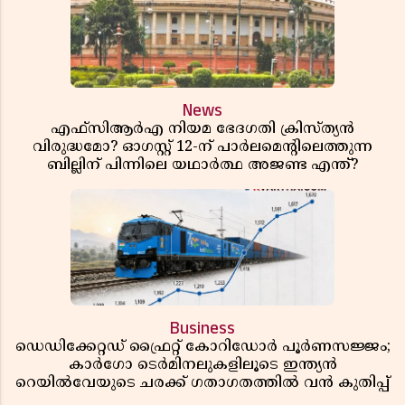
News
എഫ്സിആർഎ നിയമ ഭേദഗതി ക്രിസ്ത്യൻ
വിരുദ്ധമോ? ഓഗസ്റ്റ് 12-ന് പാർലമെന്റിലെത്തുന്ന
ബില്ലിന് പിന്നിലെ യഥാർത്ഥ അജണ്ട എന്ത്?
Business
ഡെഡിക്കേറ്റഡ് ഫ്രൈറ്റ് കോറിഡോർ പൂർണസജ്ജം;
കാർഗോ ടെർമിനലുകളിലൂടെ ഇന്ത്യൻ
റെയിൽവേയുടെ ചരക്ക് ഗതാഗതത്തിൽ വൻ കുതിപ്പ്