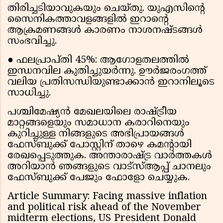
തിരിച്ചടിയാവുകയും ചെയ്തു. യുഎസിൻ്റെ
സൈനികത്താവളങ്ങളിൽ ഇറാൻ്റെ
ആക്രമണങ്ങൾ കാരണം നാശനഷ്ടങ്ങൾ
സംഭവിച്ചു.
● ഫലപ്രാപ്തി 45%: ആഗോളതലത്തിൽ
ഇന്ധനവില കുതിച്ചുയർന്നു. ഊർജരംഗത്ത്
വലിയ പ്രതിസന്ധിയുണ്ടാക്കാൻ ഇറാനിലൂടെ
സാധിച്ചു.
പശ്ചിമേഷ്യൻ മേഖലയിലെ രാഷ്ട്രീയ
മാറ്റങ്ങളെയും സമാധാന കരാറിനെയും
കുറിച്ചുള്ള നിങ്ങളുടെ അഭിപ്രായങ്ങൾ
ഫേസ്ബുക്ക് പോസ്റ്റിന് താഴെ കമൻ്റായി
രേഖപ്പെടുത്തുക. അന്താരാഷ്ട്ര വാർത്തകൾ
അറിയാൻ ഞങ്ങളുടെ വാട്സ്ആപ്പ് ചാനലും
ഫേസ്ബുക്ക് പേജും ഫോളോ ചെയ്യുക.
Article Summary: Facing massive inflation
and political risk ahead of the November
midterm elections, US President Donald