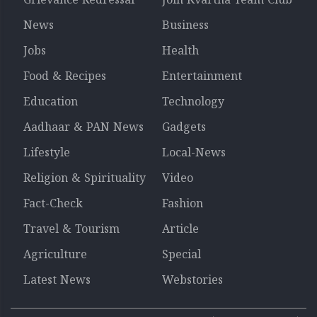
Grievance Redressal
Join Kvartha Team Club
News
Business
Jobs
Health
Food & Recipes
Entertainment
Education
Technology
Aadhaar & PAN News
Gadgets
Lifestyle
Local-News
Religion & Spirituality
Video
Fact-Check
Fashion
Travel & Tourism
Article
Agriculture
Special
Latest News
Webstories