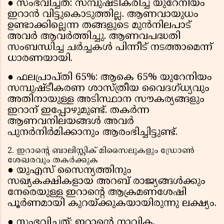
● സംഭവിച്ചത്: സമ്പുഷ്ടീകരിച്ച യുറേനിയം
ഇറാൻ വിട്ടുകൊടുത്തില്ല. ആണവായുധം
ഉണ്ടാക്കില്ലെന്ന തങ്ങളുടെ മുൻനിലപാട്
അവർ ആവർത്തിച്ചു. ആണവപദ്ധതി
സംബന്ധിച്ച ചർച്ചകൾ പിന്നീട് നടത്താമെന്ന്
ധാരണയായി.
● ഫലപ്രാപ്തി 65%: ആകെ 65% യുറേനിയം
സമ്പുഷ്ടീകരണ ശാസ്ത്രീയ വൈദഗ്ധ്യവും
അതിനായുള്ള അടിസ്ഥാന സൗകര്യങ്ങളും
ഇറാന് ഇപ്പോഴുമുണ്ട്. തകർന്ന
ആണവനിലയങ്ങൾ അവർ
പുനർനിർമിക്കാനും ആരംഭിച്ചിട്ടുണ്ട്.
2. ഇറാൻ്റെ ബാലിസ്റ്റിക് മിസൈലുകളും ഡ്രോൺ
ശേഖരവും തകർക്കുക
● യുഎസ് സൈന്യത്തിനും
സഖ്യകക്ഷികളായ അറബ് രാജ്യങ്ങൾക്കും
നേരെയുള്ള ഇറാൻ്റെ ആക്രമണശേഷി
പൂർണമായി കുറയ്ക്കുകയായിരുന്നു ലക്ഷ്യം.
● സംഭവിച്ചത്: ഇറാൻ്റെ നാവിക,