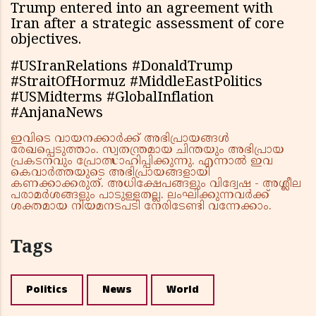
Trump entered into an agreement with
Iran after a strategic assessment of core
objectives.
#USIranRelations #DonaldTrump
#StraitOfHormuz #MiddleEastPolitics
#USMidterms #GlobalInflation
#AnjanaNews
ഇവിടെ വായനക്കാർക്ക് അഭിപ്രായങ്ങൾ
രേഖപ്പെടുത്താം. സ്വതന്ത്രമായ ചിന്തയും അഭിപ്രായ
പ്രകടനവും പ്രോത്സാഹിപ്പിക്കുന്നു. എന്നാൽ ഇവ
കെവാർത്തയുടെ അഭിപ്രായങ്ങളായി
കണക്കാക്കരുത്. അധിക്ഷേപങ്ങളും വിദ്വേഷ - അശ്ലീല
പരാമർശങ്ങളും പാടുള്ളതല്ല. ലംഘിക്കുന്നവർക്ക്
ശക്തമായ നിയമനടപടി നേരിടേണ്ടി വന്നേക്കാം.
Tags
Politics
News
World