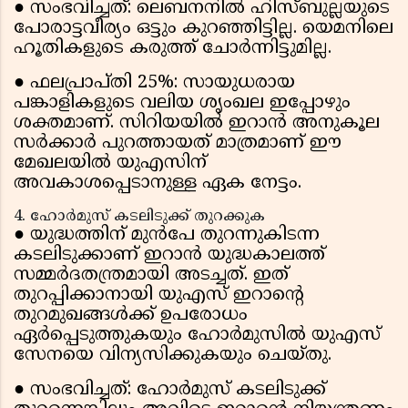
● സംഭവിച്ചത്: ലെബനനിൽ ഹിസ്ബുല്ലയുടെ
പോരാട്ടവീര്യം ഒട്ടും കുറഞ്ഞിട്ടില്ല. യെമനിലെ
ഹൂതികളുടെ കരുത്ത് ചോർന്നിട്ടുമില്ല.
● ഫലപ്രാപ്തി 25%: സായുധരായ
പങ്കാളികളുടെ വലിയ ശൃംഖല ഇപ്പോഴും
ശക്തമാണ്. സിറിയയിൽ ഇറാൻ അനുകൂല
സർക്കാർ പുറത്തായത് മാത്രമാണ് ഈ
മേഖലയിൽ യുഎസിന്
അവകാശപ്പെടാനുള്ള ഏക നേട്ടം.
4. ഹോർമുസ് കടലിടുക്ക് തുറക്കുക
● യുദ്ധത്തിന് മുൻപേ തുറന്നുകിടന്ന
കടലിടുക്കാണ് ഇറാൻ യുദ്ധകാലത്ത്
സമ്മർദതന്ത്രമായി അടച്ചത്. ഇത്
തുറപ്പിക്കാനായി യുഎസ് ഇറാൻ്റെ
തുറമുഖങ്ങൾക്ക് ഉപരോധം
ഏർപ്പെടുത്തുകയും ഹോർമുസിൽ യുഎസ്
സേനയെ വിന്യസിക്കുകയും ചെയ്തു.
● സംഭവിച്ചത്: ഹോർമുസ് കടലിടുക്ക്