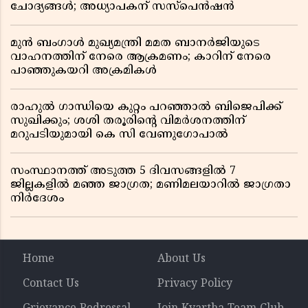
ചോദ്യങ്ങൾ; അധ്യാപകന് സസ്പെൻഷൻ
മുൻ ബംഗാൾ മുഖ്യമന്ത്രി മമത ബാനർജിയുടെ
വാഹനത്തിന് നേരെ ആക്രമണം; കാറിന് നേരെ
പാഞ്ഞുകയറി അക്രമികൾ
രാഹുൽ ഗാന്ധിയെ കുറ്റം പറഞ്ഞാൽ ബിജെപിക്ക്
സുഖിക്കും; ശശി തരൂരിന്റെ വിമർശനത്തിന്
മറുപടിയുമായി കെ സി വേണുഗോപാൽ
സംസ്ഥാനത്ത് അടുത്ത 5 ദിവസങ്ങളിൽ 7
ജില്ലകളിൽ മഞ്ഞ ജാഗ്രത; മണിമലയാറിൽ ജാഗ്രതാ
നിർദേശം
Home
About Us
Contact Us
Privacy Policy