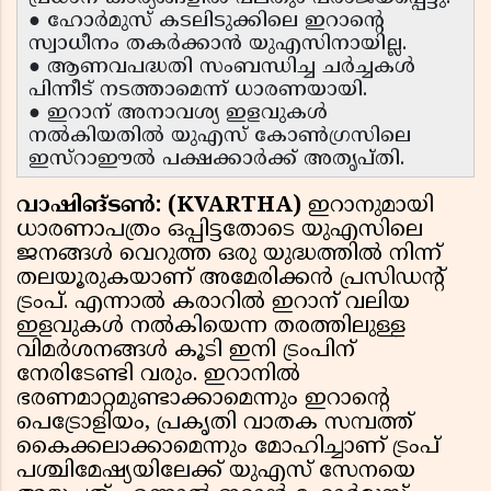
● ഹോർമുസ് കടലിടുക്കിലെ ഇറാന്റെ
സ്വാധീനം തകർക്കാൻ യുഎസിനായില്ല.
● ആണവപദ്ധതി സംബന്ധിച്ച ചർച്ചകൾ
പിന്നീട് നടത്താമെന്ന് ധാരണയായി.
● ഇറാന് അനാവശ്യ ഇളവുകൾ
നൽകിയതിൽ യുഎസ് കോൺഗ്രസിലെ
ഇസ്റാഈൽ പക്ഷക്കാർക്ക് അതൃപ്തി.
വാഷിങ്ടൺ: (KVARTHA)
ഇറാനുമായി
ധാരണാപത്രം ഒപ്പിട്ടതോടെ യുഎസിലെ
ജനങ്ങൾ വെറുത്ത ഒരു യുദ്ധത്തിൽ നിന്ന്
തലയൂരുകയാണ് അമേരിക്കൻ പ്രസിഡൻ്റ്
ട്രംപ്. എന്നാൽ കരാറിൽ ഇറാന് വലിയ
ഇളവുകൾ നൽകിയെന്ന തരത്തിലുള്ള
വിമർശനങ്ങൾ കൂടി ഇനി ട്രംപിന്
നേരിടേണ്ടി വരും. ഇറാനിൽ
ഭരണമാറ്റമുണ്ടാക്കാമെന്നും ഇറാൻ്റെ
പെട്രോളിയം, പ്രകൃതി വാതക സമ്പത്ത്
കൈക്കലാക്കാമെന്നും മോഹിച്ചാണ് ട്രംപ്
പശ്ചിമേഷ്യയിലേക്ക് യുഎസ് സേനയെ