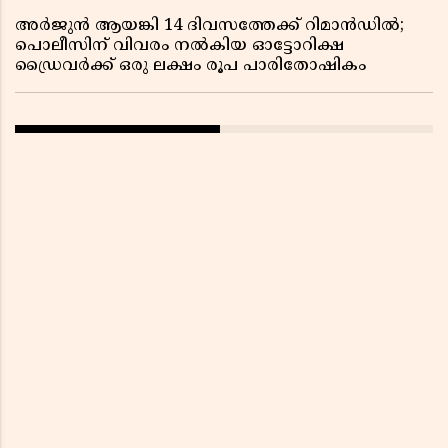
അർജുൻ ആയങ്കി 14 ദിവസത്തേക്ക് റിമാൻഡിൽ;
പൊലീസിന് വിവരം നൽകിയ ഓട്ടോറിക്ഷ
ഡ്രൈവർക്ക് ഒരു ലക്ഷം രൂപ പാരിതോഷികം