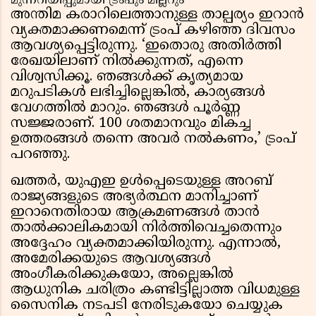
മുന്നറിയിപ്പുമായി ട്രംപും മില്ലറും
അന്തിമ കരാറിലെത്താനുള്ള താല്പര്യം ഇറാൻ
വ്യക്തമാക്കണമെന്ന് ട്രംപ് കഴിഞ്ഞ ദിവസം
ആവശ്യപ്പെട്ടിരുന്നു. ‘ഇതൊരു അതിർത്തി
രേഖയിലാണ് നിൽക്കുന്നത്, എന്നെ
വിശ്വസിക്കൂ. ഞങ്ങൾക്ക് കൃത്യമായ
മറുപടികൾ ലഭിച്ചില്ലെങ്കിൽ, കാര്യങ്ങൾ
വേഗത്തിൽ മാറും. ഞങ്ങൾ പൂർണ്ണ
സജ്ജരാണ്. 100 ശതമാനവും മികച്ച
ഉത്തരങ്ങൾ തന്നെ അവർ നൽകണം,’ ട്രംപ്
പറഞ്ഞു.
ഖത്തർ, യുഎഇ ഉൾപ്പെടെയുള്ള അറബ്
രാജ്യങ്ങളുടെ അഭ്യർത്ഥന മാനിച്ചാണ്
ഇറാനെതിരായ ആക്രമണങ്ങൾ താൻ
താൽക്കാലികമായി നിർത്തിവെച്ചതെന്നും
അദ്ദേഹം വ്യക്തമാക്കിയിരുന്നു. എന്നാൽ,
അമേരിക്കയുടെ ആവശ്യങ്ങൾ
അംഗീകരിക്കുകയോ, അല്ലെങ്കിൽ
ആധുനിക ചരിത്രം കണ്ടിട്ടില്ലാത്ത വിധമുള്ള
സൈനിക നടപടി നേരിടുകയോ ചെയ്യുക