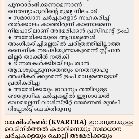
പുനരാരംഭിക്കണമെന്നാണ്
നെതന്യാഹുവിന്റെ മുഖ്യ നിലപാട്
● സമാധാന ചർച്ചകളോട് സഹകരിച്ച്
തൽക്കാലം കാത്തിരുന്ന് കാണാമെന്ന
നിലപാടിലാണ് അമേരിക്കൻ പ്രസിഡന്റ് ട്രംപ്
● അമേരിക്കയുടെ ആവശ്യങ്ങൾ
അംഗീകരിച്ചില്ലെങ്കിൽ ചരിത്രത്തിലില്ലാത്ത
സൈനിക നടപടിയുണ്ടാകുമെന്ന് സ്റ്റീഫൻ
മില്ലർ താക്കീത് നൽകി
● ഭിന്നതകൾക്കിടയിലും താൻ
ആവശ്യപ്പെടുന്നതെന്തും നെതന്യാഹു
അംഗീകരിക്കുമെന്ന് ട്രംപ് മാധ്യമങ്ങളോട്
പ്രതികരിച്ചു
● അമേരിക്കയും ഇറാനും തമ്മിലുള്ള
ഔദ്യോഗിക ചർച്ചകളിൽ ഇസ്രായേൽ
ഭാഗമല്ലെന്ന് വാൾസ്ട്രീറ്റ് ജേർണൽ മുൻപ്
റിപ്പോർട്ട് ചെയ്തിരുന്നു
വാഷിംഗ്ടൺ: (KVARTHA)
ഇറാനുമായുള്ള
വെടിനിർത്തൽ കരാറിനെയും സമാധാന
ചർച്ചകളെയും ചൊല്ലി അമേരിക്കയും