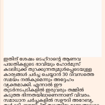
ഇതിന് ശേഷം ടെഹ്‌റാൻ്റെ ആണവ
പദ്ധതികളുടെ ഭാവിയും ഹോർമുസ്
കടലിടുക്ക് തുറക്കുന്നതുമുൾപ്പെടെയുള്ള
കാര്യങ്ങൾ ചർച്ച ചെയ്യാൻ 30 ദിവസത്തെ
സമയം നൽകുമെന്നും അദ്ദേഹം
വ്യക്തമാക്കി. എന്നാൽ ഈ
തുടർനടപടികളിൽ ഇരുവരും തമ്മിൽ
കടുത്ത ഭിന്നതയിലാണെന്നാണ് വിവരം.
സമാധാന ചർച്ചകളിൽ സഊദി അറേബ്യ,