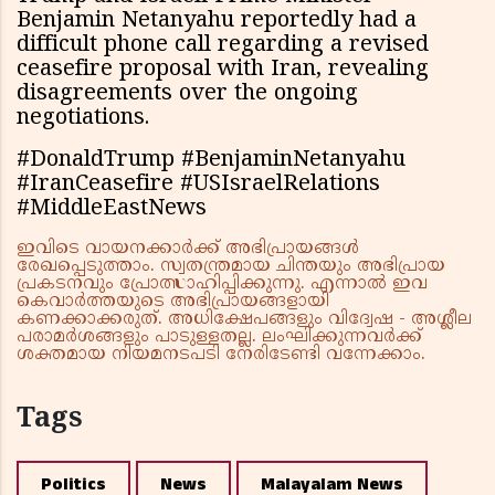
Benjamin Netanyahu reportedly had a
difficult phone call regarding a revised
ceasefire proposal with Iran, revealing
disagreements over the ongoing
negotiations.
#DonaldTrump #BenjaminNetanyahu
#IranCeasefire #USIsraelRelations
#MiddleEastNews
ഇവിടെ വായനക്കാർക്ക് അഭിപ്രായങ്ങൾ
രേഖപ്പെടുത്താം. സ്വതന്ത്രമായ ചിന്തയും അഭിപ്രായ
പ്രകടനവും പ്രോത്സാഹിപ്പിക്കുന്നു. എന്നാൽ ഇവ
കെവാർത്തയുടെ അഭിപ്രായങ്ങളായി
കണക്കാക്കരുത്. അധിക്ഷേപങ്ങളും വിദ്വേഷ - അശ്ലീല
പരാമർശങ്ങളും പാടുള്ളതല്ല. ലംഘിക്കുന്നവർക്ക്
ശക്തമായ നിയമനടപടി നേരിടേണ്ടി വന്നേക്കാം.
Tags
Politics
News
Malayalam News