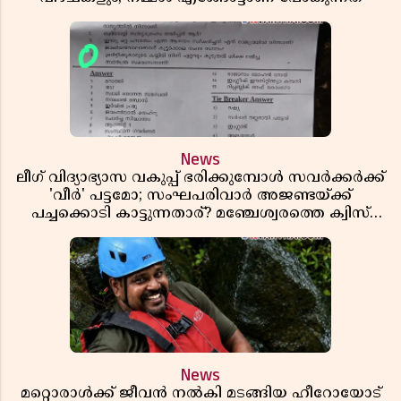
News
ലീഗ് വിദ്യാഭ്യാസ വകുപ്പ് ഭരിക്കുമ്പോൾ സവർക്കർക്ക്
'വീർ' പട്ടമോ; സംഘപരിവാർ അജണ്ടയ്ക്ക്
പച്ചക്കൊടി കാട്ടുന്നതാര്? മഞ്ചേശ്വരത്തെ ക്വിസ്
ചോദ്യം വിവാദമാവുമ്പോൾ
News
മറ്റൊരാൾക്ക് ജീവൻ നൽകി മടങ്ങിയ ഹീറോയോട്