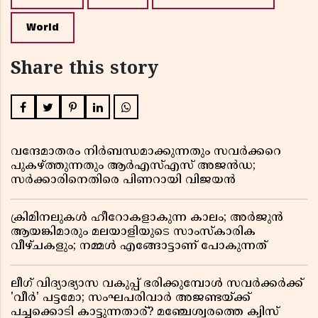
World
Share this story
വന്ദേമാതരം നിർബന്ധമാക്കുന്നതും സവർക്കറെ
പുകഴ്ത്തുന്നതും ആർഎസ്എസ് അജൻഡ;
സർക്കാരിനെതിരെ പിണറായി വിജയൻ
ക്രിമിനലുകൾ ഹീറോകളാകുന്ന കാലം; അർജുൻ
ആയങ്കിമാരും മലയാളിയുടെ സാംസ്കാരിക
വീഴ്ചകളും; നമ്മൾ എങ്ങോട്ടാണ് പോകുന്നത്
ലീഗ് വിദ്യാഭ്യാസ വകുപ്പ് ഭരിക്കുമ്പോൾ സവർക്കർക്ക്
'വീർ' പട്ടമോ; സംഘപരിവാർ അജണ്ടയ്ക്ക്
പച്ചക്കൊടി കാട്ടുന്നതാര്? മഞ്ചേശ്വരത്തെ ക്വിസ്