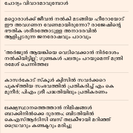
ചോദ്യം വിവാദമാവുമ്പോൾ
മറ്റൊരാൾക്ക് ജീവൻ നൽകി മടങ്ങിയ ഹീറോയോട്
ഈ അവഗണന വേണമായിരുന്നോ? രാജേഷിൻ്റെ
ഭൗതിക ശരീരത്തോടുള്ള അനാദരവിൽ
ആളിപ്പടരുന്ന ജനരോഷവും പാഠവും
'അർജുൻ ആയങ്കിയെ വെടിവെക്കാൻ നിർദേശം
നൽകിയിട്ടില്ല'; ഗുണ്ടകൾ പലതും പറയുമെന്ന് മന്ത്രി
രമേശ് ചെന്നിത്തല
കാസർകോട് സ്കൂൾ ക്വിസിൽ സവർക്കറെ
പുകഴ്ത്തിയ സംഭവത്തിൽ പ്രതികരിച്ച് എം കെ
മുനീർ; പിഎം ശ്രീ പദ്ധതിയിലും പ്രതികരണം
ലക്ഷ്യസ്ഥാനത്തെത്താൻ നിമിഷങ്ങൾ
ബാക്കിനിൽക്കെ ദുരന്തം; ബിടതിയിൽ
കെഎസ്ആർടിസി ബസ് തലകീഴായി മറിഞ്ഞ്
ഡ്രൈവറും കണ്ടക്ടറും മരിച്ചു