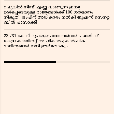
റഷ്യയിൽ നിന്ന് എണ്ണ വാങ്ങുന്ന ഇന്ത്യ
ഉൾപ്പെടെയുള്ള രാജ്യങ്ങൾക്ക് 100 ശതമാനം
നികുതി; ട്രംപിന് അധികാരം നൽകി യുഎസ് സെനറ്റ്
ബിൽ പാസാക്കി
23,731 കോടി രൂപയുടെ ഗോബർധൻ പദ്ധതിക്ക്
കേന്ദ്ര കാബിനറ്റ് അംഗീകാരം; കാർഷിക
മാലിന്യങ്ങൾ ഇനി ഊർജമാകും