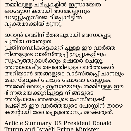
തമ്മിലുള്ള ചർച്ചകളിൽ ഇസ്രായേൽ
ഔദ്യോഗികമായി ഭാഗമല്ലെന്നും
ഡബ്ല്യുഎസ്ജെ റിപ്പോർട്ടിൽ
വ്യക്തമാക്കിയിരുന്നു.
ഇറാൻ വെടിനിർത്തലുമായി ബന്ധപ്പെട്ട
പുതിയ നയതന്ത്ര
പ്രതിസന്ധികളെക്കുറിച്ചുള്ള ഈ വാർത്ത
നിങ്ങളുടെ വാട്സ്ആപ്പ് ഗ്രൂപ്പുകളിലും
സുഹൃത്തുക്കൾക്കും ഷെയർ ചെയ്യൂ.
അന്താരാഷ്ട്ര തലത്തിലുള്ള വാർത്തകൾ
അറിയാൻ ഞങ്ങളുടെ വാട്സ്ആപ്പ് ചാനലും
ഫേസ്ബുക്ക് പേജും ഫോളോ ചെയ്യുക.
അമേരിക്കയും ഇസ്രായേലും തമ്മിലുള്ള ഈ
ഭിന്നതയെക്കുറിച്ചുള്ള നിങ്ങളുടെ
അഭിപ്രായം ഞങ്ങളുടെ ഫേസ്ബുക്ക്
പേജിൽ ഈ വാർത്തയുടെ പോസ്റ്റിന് താഴെ
കമന്റായി രേഖപ്പെടുത്താനും മറക്കരുത്.
Article Summary: US President Donald
Trump and Israeli Prime Minister