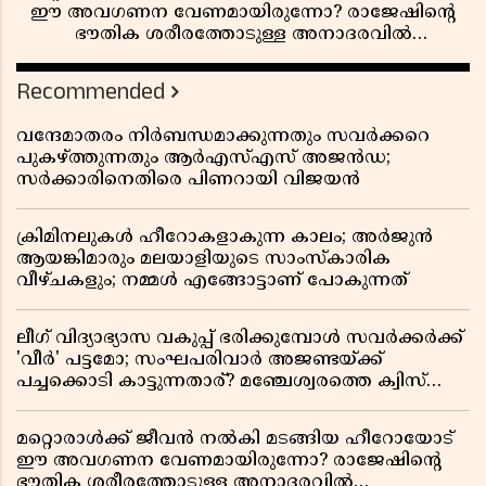
ഈ അവഗണന വേണമായിരുന്നോ? രാജേഷിൻ്റെ
ഭൗതിക ശരീരത്തോടുള്ള അനാദരവിൽ
ആളിപ്പടരുന്ന ജനരോഷവും പാഠവും
Recommended
വന്ദേമാതരം നിർബന്ധമാക്കുന്നതും സവർക്കറെ
പുകഴ്ത്തുന്നതും ആർഎസ്എസ് അജൻഡ;
സർക്കാരിനെതിരെ പിണറായി വിജയൻ
ക്രിമിനലുകൾ ഹീറോകളാകുന്ന കാലം; അർജുൻ
ആയങ്കിമാരും മലയാളിയുടെ സാംസ്കാരിക
വീഴ്ചകളും; നമ്മൾ എങ്ങോട്ടാണ് പോകുന്നത്
ലീഗ് വിദ്യാഭ്യാസ വകുപ്പ് ഭരിക്കുമ്പോൾ സവർക്കർക്ക്
'വീർ' പട്ടമോ; സംഘപരിവാർ അജണ്ടയ്ക്ക്
പച്ചക്കൊടി കാട്ടുന്നതാര്? മഞ്ചേശ്വരത്തെ ക്വിസ്
ചോദ്യം വിവാദമാവുമ്പോൾ
മറ്റൊരാൾക്ക് ജീവൻ നൽകി മടങ്ങിയ ഹീറോയോട്
ഈ അവഗണന വേണമായിരുന്നോ? രാജേഷിൻ്റെ
ഭൗതിക ശരീരത്തോടുള്ള അനാദരവിൽ