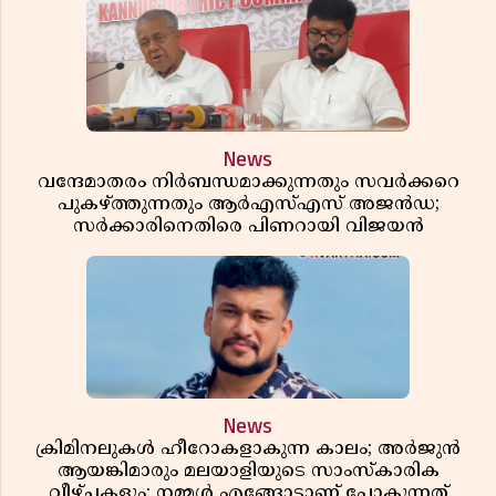
News
വന്ദേമാതരം നിർബന്ധമാക്കുന്നതും സവർക്കറെ
പുകഴ്ത്തുന്നതും ആർഎസ്എസ് അജൻഡ;
സർക്കാരിനെതിരെ പിണറായി വിജയൻ
News
ക്രിമിനലുകൾ ഹീറോകളാകുന്ന കാലം; അർജുൻ
ആയങ്കിമാരും മലയാളിയുടെ സാംസ്കാരിക
വീഴ്ചകളും; നമ്മൾ എങ്ങോട്ടാണ് പോകുന്നത്