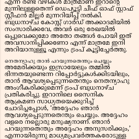
എന്ന രണ്ട് വഴികൾ മാത്രമാണ് ഇറാൻ്റെ
മുന്നിലുള്ളതെന്ന് ഡെപ്യൂട്ടി ചീഫ് ഓഫ് സ്റ്റാഫ്
സ്റ്റീഫൻ മില്ലർ മുന്നറിയിപ്പ് നൽകി.
ബുധനാഴ്ച കോസ്റ്റ് ഗാർഡ് അക്കാദമിയിൽ
സംസാരിക്കവേ, അവർ ഒരു രേഖയിൽ
ഒപ്പുവെക്കുമോ അതോ തങ്ങൾ പോയി ഇത്
അവസാനിപ്പിക്കണോ എന്ന് മാത്രമേ ഇനി
അറിയാനുള്ളൂ എന്നും ട്രംപ് കൂട്ടിച്ചേർത്തു.
നെതന്യാഹു താൻ പറയുന്നതെന്തും ചെയ്യും
അമേരിക്കയും ഇസ്രായേലും തമ്മിൽ
ഭിന്നതയുണ്ടെന്ന റിപ്പോർട്ടുകൾക്കിടയിലും,
താൻ ആവശ്യപ്പെടുന്നതെന്തും നെതന്യാഹു
അംഗീകരിക്കുമെന്ന് ട്രംപ് ബുധനാഴ്ച
പ്രതികരിച്ചു. ഇറാനിലെ സൈനിക
ആക്രമണ സാധ്യതയെക്കുറിച്ച്
ചോദിച്ചപ്പോൾ, ‘അദ്ദേഹം ഞാൻ
ആവശ്യപ്പെടുന്നതെന്തും ചെയ്യും. അദ്ദേഹം
വളരെ നല്ലൊരു മനുഷ്യനാണ്. ഞാൻ
പറയുന്നതെന്തും അദ്ദേഹം അനുസരിക്കും,’
എന്നായിരുന്നു മാധ്യമപ്രവർത്തകരോടുള്ള