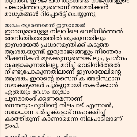
തുർക്കി, ഈജിപ്ത് തുടങ്ങിയ രാജ്യങ്ങളുടെ
പങ്കാളിത്തവുമുണ്ടെന്ന് അമേരിക്കൻ
മാധ്യമങ്ങൾ റിപ്പോർട്ട് ചെയ്യുന്നു.
യുദ്ധം തുടരണമെന്ന് ഇസ്രായേൽ
ഇറാനുമായുള്ള നിലവിലെ വെടിനിർത്തൽ
അനിശ്ചിതത്വത്തിൽ തുടരുന്നതിലും
ഇസ്രായേൽ പ്രധാനമന്ത്രിക്ക് കടുത്ത
ആശങ്കയുണ്ട്. ഇരുരാജ്യങ്ങളും നിരന്തരം
ഭീഷണികൾ മുഴക്കുന്നുണ്ടെങ്കിലും, പ്രശ്നം
വഷളാകുന്നതിലല്ല, മറിച്ച് വെടിനിർത്തൽ
നീണ്ടുപോകുന്നതിലാണ് ഇസ്രായേലിൻ്റെ
ആശങ്ക. ഇറാൻ്റെ സൈനിക അടിസ്ഥാന
സൗകര്യങ്ങൾ പൂർണ്ണമായി തകർക്കാൻ
എത്രയും വേഗം യുദ്ധം
പുനരാരംഭിക്കണമെന്നാണ്
നെതന്യാഹുവിൻ്റെ നിലപാട്. എന്നാൽ,
സമാധാന ചർച്ചകളോട് സഹകരിച്ച്
കാത്തിരുന്ന് കാണാമെന്ന നിലപാടിലാണ്
ട്രംപ്.