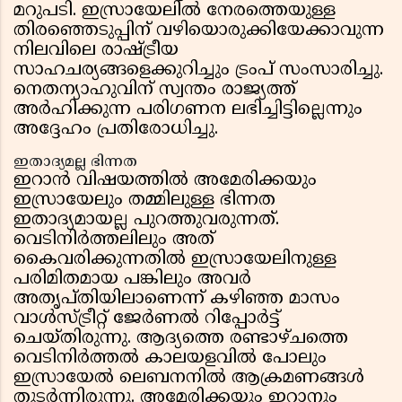
മറുപടി. ഇസ്രായേലിൽ നേരത്തെയുള്ള
തിരഞ്ഞെടുപ്പിന് വഴിയൊരുക്കിയേക്കാവുന്ന
നിലവിലെ രാഷ്ട്രീയ
സാഹചര്യങ്ങളെക്കുറിച്ചും ട്രംപ് സംസാരിച്ചു.
നെതന്യാഹുവിന് സ്വന്തം രാജ്യത്ത്
അർഹിക്കുന്ന പരിഗണന ലഭിച്ചിട്ടില്ലെന്നും
അദ്ദേഹം പ്രതിരോധിച്ചു.
ഇതാദ്യമല്ല ഭിന്നത
ഇറാൻ വിഷയത്തിൽ അമേരിക്കയും
ഇസ്രായേലും തമ്മിലുള്ള ഭിന്നത
ഇതാദ്യമായല്ല പുറത്തുവരുന്നത്.
വെടിനിർത്തലിലും അത്
കൈവരിക്കുന്നതിൽ ഇസ്രായേലിനുള്ള
പരിമിതമായ പങ്കിലും അവർ
അതൃപ്തിയിലാണെന്ന് കഴിഞ്ഞ മാസം
വാൾസ്ട്രീറ്റ് ജേർണൽ റിപ്പോർട്ട്
ചെയ്തിരുന്നു. ആദ്യത്തെ രണ്ടാഴ്ചത്തെ
വെടിനിർത്തൽ കാലയളവിൽ പോലും
ഇസ്രായേൽ ലെബനനിൽ ആക്രമണങ്ങൾ
തുടർന്നിരുന്നു. അമേരിക്കയും ഇറാനും