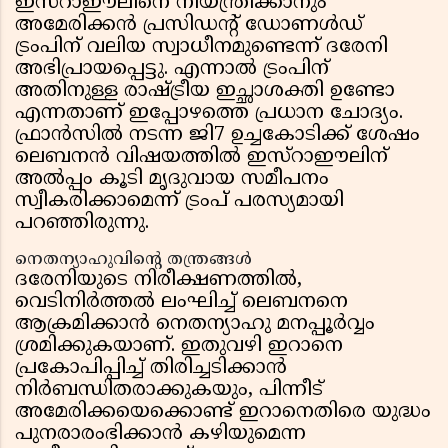
ഇസ്റാഈലിനെ നിയന്ത്രിക്കാനും
അമേരിക്കൻ പ്രസിഡൻ്റ് ഡോണൾഡ്
ട്രംപിന് വലിയ സ്വാധീനമുണ്ടെന്ന് ദരേനി
അഭിപ്രായപ്പെട്ടു. എന്നാൽ ട്രംപിന്
അതിനുള്ള രാഷ്ട്രീയ ഇച്ഛാശക്തി ഉണ്ടോ
എന്നതാണ് ഇപ്പോഴത്തെ പ്രധാന ചോദ്യം.
ഫ്രാൻസിൽ നടന്ന ജി7 ഉച്ചകോടിക്ക് ശേഷം
ലെബനൻ വിഷയത്തിൽ ഇസ്റാഈലിന്
അൽപ്പം കൂടി മൃദുവായ സമീപനം
സ്വീകരിക്കാമെന്ന് ട്രംപ് പരസ്യമായി
പറഞ്ഞിരുന്നു.
നെതന്യാഹുവിൻ്റെ തന്ത്രങ്ങൾ
ദരേനിയുടെ നിരീക്ഷണത്തിൽ,
വെടിനിർത്തൽ ലംഘിച്ച് ലെബനനെ
ആക്രമിക്കാൻ നെതന്യാഹു മനപ്പൂർവ്വം
ശ്രമിക്കുകയാണ്. ഇതുവഴി ഇറാനെ
പ്രകോപിപ്പിച്ച് തിരിച്ചടിക്കാൻ
നിർബന്ധിതരാക്കുകയും, പിന്നീട്
അമേരിക്കയെക്കൊണ്ട് ഇറാനെതിരെ യുദ്ധം
പുനരാരംഭിക്കാൻ കഴിയുമെന്ന