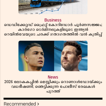
Business
ഡെഡിക്കേറ്റഡ് ഫ്രൈറ്റ് കോറിഡോർ പൂർണസജ്ജം;
കാർഗോ ടെർമിനലുകളിലൂടെ ഇന്ത്യൻ
റെയിൽവേയുടെ ചരക്ക് ഗതാഗതത്തിൽ വൻ കുതിപ്പ്
News
2026 ലോകകപ്പിൽ മെസ്സിക്കും റൊണാൾഡോയ്ക്കും
വധഭീഷണി; ഞെട്ടിക്കുന്ന പോലീസ് രേഖകൾ
പുറത്ത്
Recommended