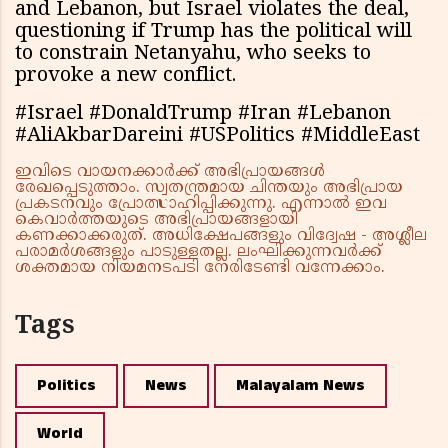
and Lebanon, but Israel violates the deal,
questioning if Trump has the political will
to constrain Netanyahu, who seeks to
provoke a new conflict.
#Israel #DonaldTrump #Iran #Lebanon
#AliAkbarDareini #USPolitics #MiddleEast
ഇവിടെ വായനക്കാർക്ക് അഭിപ്രായങ്ങൾ
രേഖപ്പെടുത്താം. സ്വതന്ത്രമായ ചിന്തയും അഭിപ്രായ
പ്രകടനവും പ്രോത്സാഹിപ്പിക്കുന്നു. എന്നാൽ ഇവ
കെവാർത്തയുടെ അഭിപ്രായങ്ങളായി
കണക്കാക്കരുത്. അധിക്ഷേപങ്ങളും വിദ്വേഷ - അശ്ലീല
പരാമർശങ്ങളും പാടുള്ളതല്ല. ലംഘിക്കുന്നവർക്ക്
ശക്തമായ നിയമനടപടി നേരിടേണ്ടി വന്നേക്കാം.
Tags
Politics
News
Malayalam News
World