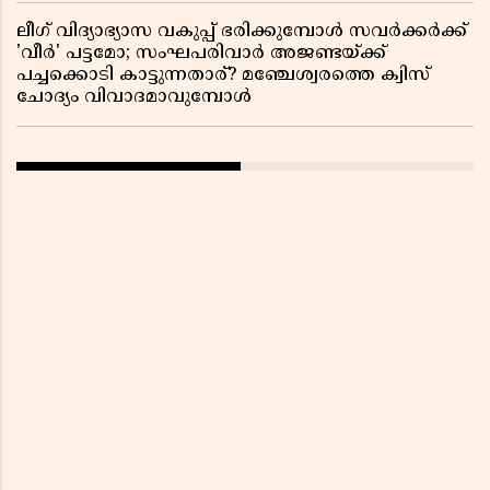
ലീഗ് വിദ്യാഭ്യാസ വകുപ്പ് ഭരിക്കുമ്പോൾ സവർക്കർക്ക്
'വീർ' പട്ടമോ; സംഘപരിവാർ അജണ്ടയ്ക്ക്
പച്ചക്കൊടി കാട്ടുന്നതാര്? മഞ്ചേശ്വരത്തെ ക്വിസ്
ചോദ്യം വിവാദമാവുമ്പോൾ