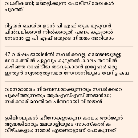
വധഭീഷണി; ഞെട്ടിക്കുന്ന പോലീസ് രേഖകൾ
പുറത്ത്
റിട്ടയർ ചെയ്ത ഉടൻ പി എഫ് തുക മുഴുവൻ
പിൻവലിക്കാൻ നിൽക്കരുത്; പണം കൂടുതൽ
നേടാൻ ഇ പി എഫ് ഒയുടെ നിയമം അറിയാം
47 വർഷം ജയിലിൽ! സവർക്കറല്ല, മണ്ടേലയുമല്ല;
ലോകത്തിൽ ഏറ്റവും കൂടുതൽ കാലം തടവിൽ
കഴിഞ്ഞ രാഷ്ട്രീയ തടവുകാരൻ ഇദ്ദേഹം! ഒരു
ഇന്ത്യൻ സ്വാതന്ത്ര്യസമര സേനാനിയുടെ വേറിട്ട കഥ
വന്ദേമാതരം നിർബന്ധമാക്കുന്നതും സവർക്കറെ
പുകഴ്ത്തുന്നതും ആർഎസ്എസ് അജൻഡ;
സർക്കാരിനെതിരെ പിണറായി വിജയൻ
ക്രിമിനലുകൾ ഹീറോകളാകുന്ന കാലം; അർജുൻ
ആയങ്കിമാരും മലയാളിയുടെ സാംസ്കാരിക
വീഴ്ചകളും; നമ്മൾ എങ്ങോട്ടാണ് പോകുന്നത്