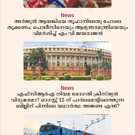
News
അർജുൻ ആയങ്കിയെ തൂഫാനിലേതു പോലെ
തൂക്കണം; പൊലീസിനെയും ആഭ്യന്തരമന്ത്രിയെയും
വിമർശിച്ച് എം വി ജയരാജൻ
News
എഫ്സിആർഎ നിയമ ഭേദഗതി ക്രിസ്ത്യൻ
വിരുദ്ധമോ? ഓഗസ്റ്റ് 12-ന് പാർലമെന്റിലെത്തുന്ന
ബില്ലിന് പിന്നിലെ യഥാർത്ഥ അജണ്ട എന്ത്?