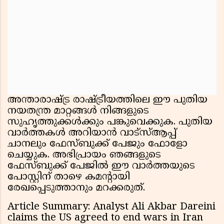
അന്താരാഷ്ട്ര രാഷ്ട്രീയത്തിലെ ഈ പുതിയ
നയതന്ത്ര മാറ്റങ്ങൾ നിങ്ങളുടെ
സുഹൃത്തുക്കൾക്കും പങ്കുവെക്കുക. പുതിയ
വാർത്തകൾ അറിയാൻ വാട്സ്ആപ്പ്
ചാനലും ഫേസ്ബുക്ക് പേജും ഫോളോ
ചെയ്യുക. അഭിപ്രായം ഞങ്ങളുടെ
ഫേസ്ബുക്ക് പേജിൽ ഈ വാർത്തയുടെ
പോസ്റ്റിന് താഴെ കമന്റായി
രേഖപ്പെടുത്താനും മറക്കരുത്.
Article Summary: Analyst Ali Akbar Dareini
claims the US agreed to end wars in Iran