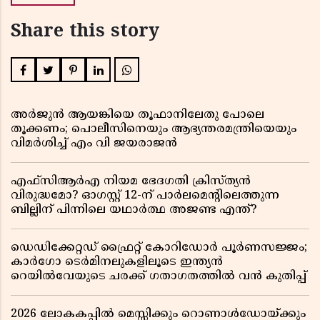
Share this story
അർജുൻ ആയങ്കിയെ തൂഫാനിലേതു പോലെ
തൂക്കണം; പൊലീസിനെയും ആഭ്യന്തരമന്ത്രിയെയും
വിമർശിച്ച് എം വി ജയരാജൻ
എഫ്സിആർഎ നിയമ ഭേദഗതി ക്രിസ്ത്യൻ
വിരുദ്ധമോ? ഓഗസ്റ്റ് 12-ന് പാർലമെന്റിലെത്തുന്ന
ബില്ലിന് പിന്നിലെ യഥാർത്ഥ അജണ്ട എന്ത്?
ഡെഡിക്കേറ്റഡ് ഫ്രൈറ്റ് കോറിഡോർ പൂർണസജ്ജം;
കാർഗോ ടെർമിനലുകളിലൂടെ ഇന്ത്യൻ
റെയിൽവേയുടെ ചരക്ക് ഗതാഗതത്തിൽ വൻ കുതിപ്പ്
2026 ലോകകപ്പിൽ മെസ്സിക്കും റൊണാൾഡോയ്ക്കും