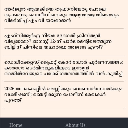
അർജുൻ ആയങ്കിയെ തൂഫാനിലേതു പോലെ
തൂക്കണം; പൊലീസിനെയും ആഭ്യന്തരമന്ത്രിയെയും
വിമർശിച്ച് എം വി ജയരാജൻ
എഫ്സിആർഎ നിയമ ഭേദഗതി ക്രിസ്ത്യൻ
വിരുദ്ധമോ? ഓഗസ്റ്റ് 12-ന് പാർലമെന്റിലെത്തുന്ന
ബില്ലിന് പിന്നിലെ യഥാർത്ഥ അജണ്ട എന്ത്?
ഡെഡിക്കേറ്റഡ് ഫ്രൈറ്റ് കോറിഡോർ പൂർണസജ്ജം;
കാർഗോ ടെർമിനലുകളിലൂടെ ഇന്ത്യൻ
റെയിൽവേയുടെ ചരക്ക് ഗതാഗതത്തിൽ വൻ കുതിപ്പ്
2026 ലോകകപ്പിൽ മെസ്സിക്കും റൊണാൾഡോയ്ക്കും
വധഭീഷണി; ഞെട്ടിക്കുന്ന പോലീസ് രേഖകൾ
പുറത്ത്
Home
About Us