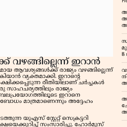
R
ആ
അ
ആ
പ
സ
മു
8
 വഴങ്ങില്ലെന്ന് ഇറാൻ
 ആവശ്യങ്ങൾക്ക് രാജ്യം വഴങ്ങില്ലെന്ന്
വ
ിയാൻ വ്യക്തമാക്കി. ഇറാന്റെ
ന
ിക്കപ്പെടുന്ന രീതിയിലാണ് ചർച്ചകൾ
അ
രു സാഹചര്യത്തിലും രാജ്യം
ല
ന്നും ബലപ്രയോഗത്തിലൂടെ ഇറാനെ
ആ
യാബോധം മാത്രമാണെന്നും അദ്ദേഹം
ച
അ
ുന്ന യുഎസ് സ്റ്റേറ്റ് സെക്രട്ടറി
സ
്ഷയെക്കുറിച്ച് സംസാരിച്ചു. ഹോർമുസ്
ട്