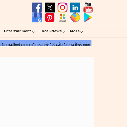
Entertainment
Local-News
More