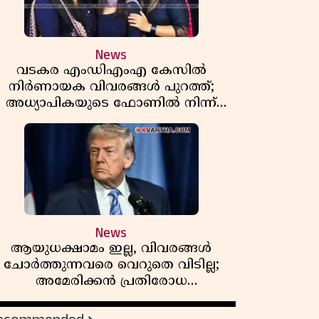
News
വടകര എംഡിഎംഎ കേസിൽ
നിർണായക വിവരങ്ങൾ പുറത്ത്;
അധ്യാപികയുടെ ഫോണിൽ നിന്ന്
ലഹരി ഇടപാട് ചാറ്റുകൾ കണ്ടെത്തി
News
ആയുധക്ഷാമം ഇല്ല, വിവരങ്ങൾ
ചോർത്തുന്നവരെ വെറുതെ വിടില്ല;
അമേരിക്കൻ പ്രതിരോധ
സെക്രട്ടറിയുമായി കൊമ്പുകോർത്ത്
ട്രംപ്