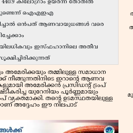
ള്ള 440.9 കിലോഗ്രാം ഉയർന്ന തോതിൽ
ഖരമുണ്ടെന്ന് ഐഎഇഎ
ആ
കരിച്ചാൽ ഒൻപത് ആണവായുധങ്ങൾ വരെ
ആ
ച്ചേക്കാം
തിയിലധികവും ഇസ്‌ഫഹാനിലെ അതീവ
്ഷിച്ചിരിക്കുന്നത്
ം അമേരിക്കയും തമ്മിലുള്ള സമാധാന
്ക് നീങ്ങുന്നതിനിടെ ഇറാന്റെ ആണവ
ുമായി അമേരിക്കൻ പ്രസിഡന്റ് ട്രംപ്
ുഷ്ടീകരിച്ച യുറേനിയം പൂർണ്ണമായും
മു
ംപ് വ്യക്തമാക്കി. തന്റെ ഉടമസ്ഥതയിലുള്ള
ൂടെയാണ് അദ്ദേഹം ഈ നിലപാട്