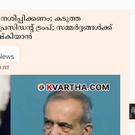
നശിപ്പിക്കണം; കടുത്ത
ിഡന്റ് ട്രംപ്; സമ്മർദ്ദങ്ങൾക്ക്
െഷ്‌കിയാൻ
3 IST