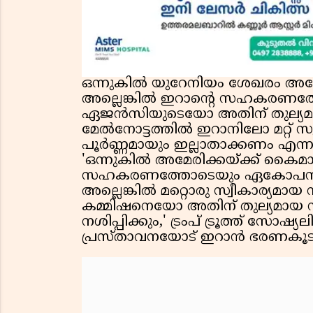
ഒന്നുകിൽ യുറേനിയം ശേഖരം അമേര
അല്ലെങ്കിൽ ഇറാന്റെ സഹകരണത
ഏജൻസിയുടെയോ അതിന് തുല്യമായ
മേൽനോട്ടത്തിൽ ഇറാനിലോ മറ്റ് സു
പൂർണ്ണമായും ഇല്ലാതാക്കണം എന്നാണ്
'ഒന്നുകിൽ അമേരിക്കയ്ക്ക് കൈമാറ
സഹകരണത്തോടെയും ഏകോപനത്
അല്ലെങ്കിൽ മറ്റൊരു സ്വീകാര്യമ
കമ്മിഷനെയോ അതിന് തുല്യമായ
നശിപ്പിക്കും,' ട്രംപ് ട്രൂത്ത് സോഷ
പ്രസ്താവനയോട് ഇറാൻ ഭരണകൂടം ഔദ