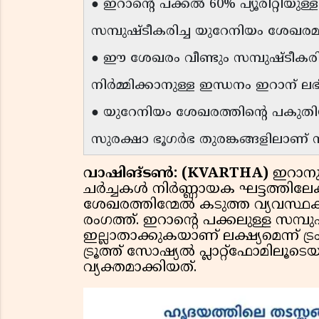
● ഇറാന്റെ പക്കൽ 60% പ്യൂരിറ്റിയു
സമ്പുഷ്ടീകരിച്ച യുറേനിയം ശേ
● ഈ ശേഖരം വീണ്ടും സമ്പുഷ്ടീ
നിർമ്മിക്കാനുള്ള ഇന്ധനം ഇറാന് ലഭി
● യുറേനിയം ശേഖരത്തിന്റെ പകു
സുരക്ഷാ ഭൂഗർഭ തുരങ്കങ്ങളിലാണ് സൂക
വാഷിങ്ടൺ: (KVARTHA)
ഇറാനു
ചർച്ചകൾ നിർണ്ണായക ഘട്ടത്തിലേക
ശേഖരത്തിന്മേൽ കടുത്ത വ്യവസ്ഥകള
രംഗത്ത്. ഇറാന്റെ പക്കലുള്ള സമ്പ
ഇല്ലാതാക്കുകയാണ് ലക്ഷ്യമെന്ന് ട്ര
ട്രൂത്ത് സോഷ്യൽ പ്ലാറ്റ്‌ഫോമില
വ്യക്തമാക്കിയത്.