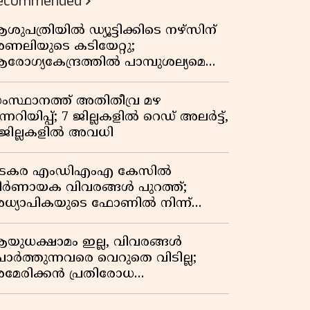
ecommended
ശുപത്രിയിൽ ഡ്യൂട്ടിക്കിടെ നഴ്സിന്
ണലിയുടെ കടിയേറ്റു;
രോഗ്യകേന്ദ്രത്തിൽ പാമ്പുശല്യമെന്ന്
രാതി
ംസ്ഥാനത്ത് അതിതീവ്ര മഴ
ന്നറിയിപ്പ്; 7 ജില്ലകളിൽ റെഡ് അലർട്ട്,
 ജില്ലകളിൽ അവധി
ടകര എംഡിഎംഎ കേസിൽ
ിർണായക വിവരങ്ങൾ പുറത്ത്;
ധ്യാപികയുടെ ഫോണിൽ നിന്ന്
ഹരി ഇടപാട് ചാറ്റുകൾ കണ്ടെത്തി
യുധക്ഷാമം ഇല്ല, വിവരങ്ങൾ
ോർത്തുന്നവരെ വെറുതെ വിടില്ല;
മേരിക്കൻ പ്രതിരോധ
െക്രട്ടറിയുമായി കൊമ്പുകോർത്ത്
രംപ്