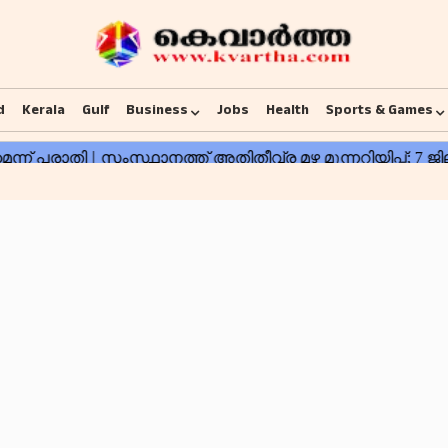
d
Kerala
Gulf
Business
Jobs
Health
Sports & Games