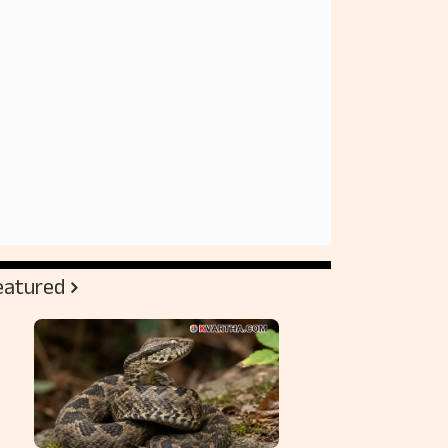
eatured