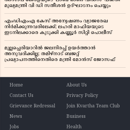
മുഖ്യമന്ത്രി വി ഡി സതീശൻ ഉദ്ഘാടനം ചെയ്യും
എംഡിഎംഎ കേസ് അന്വേഷണം വ്യാജരേഖ
നിർമിക്കുന്നവരിലേക്ക്; ലഹരി മാഫിയയുടെ
ഇടനിലക്കാരെ കുടുക്കി കണ്ണൂർ സിറ്റി പൊലീസ്
മുല്ലപ്പെരിയാറിൽ ജലനിരപ്പ് ഉയർത്താൻ
അനുവദിക്കില്ല; തമിഴ്നാട് ബജറ്റ്
പ്രഖ്യാപനത്തിനെതിരെ മന്ത്രി മോൻസ് ജോസഫ്
Home
About Us
Contact Us
Privacy Policy
Grievance Redressal
Join Kvartha Team Club
News
Business
Jobs
Health