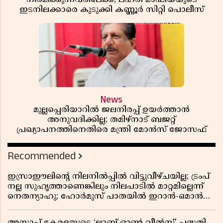
ഇടനിലക്കാരെ കുടുക്കി കണ്ണൂർ സിറ്റി പൊലീസ്
News
മുല്ലപ്പെരിയാറിൽ ജലനിരപ്പ് ഉയർത്താൻ
അനുവദിക്കില്ല; തമിഴ്നാട് ബജറ്റ്
പ്രഖ്യാപനത്തിനെതിരെ മന്ത്രി മോൻസ് ജോസഫ്
Recommended
ഇസ്രാഈലിന്റെ നിലനിൽപ്പിൽ വിട്ടുവീഴ്ചയില്ല; ട്രംപ്
നല്ല സുഹൃത്താണെങ്കിലും നിലപാടിൽ മാറ്റമില്ലെന്ന്
നെതന്യാഹു; ഹോർമുസ് പാതയിൽ ഇറാൻ-ഒമാൻ
ധാരണ, തടസ്സമായി യുഎസ് ഭീഷണി
അസാപ് കേരളയുടെ ‘ലാബ് ഓൺ വീൽസ്’ പദ്ധതി