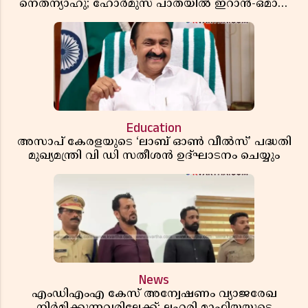
നെതന്യാഹു; ഹോർമുസ് പാതയിൽ ഇറാൻ-ഒമാൻ
ധാരണ, തടസ്സമായി യുഎസ് ഭീഷണി
Education
അസാപ് കേരളയുടെ ‘ലാബ് ഓൺ വീൽസ്’ പദ്ധതി
മുഖ്യമന്ത്രി വി ഡി സതീശൻ ഉദ്ഘാടനം ചെയ്യും
News
എംഡിഎംഎ കേസ് അന്വേഷണം വ്യാജരേഖ
നിർമിക്കുന്നവരിലേക്ക്; ലഹരി മാഫിയയുടെ