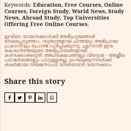
Keywords:
Education, Free Courses, Online
Courses, Foreign Study, World News, Study
News, Abroad Study, Top Universities
Offering Free Online Courses.
< !- START disable copy paste -->
ഇവിടെ വായനക്കാർക്ക് അഭിപ്രായങ്ങൾ
രേഖപ്പെടുത്താം. സ്വതന്ത്രമായ ചിന്തയും അഭിപ്രായ
പ്രകടനവും പ്രോത്സാഹിപ്പിക്കുന്നു. എന്നാൽ ഇവ
കെവാർത്തയുടെ അഭിപ്രായങ്ങളായി
കണക്കാക്കരുത്. അധിക്ഷേപങ്ങളും വിദ്വേഷ - അശ്ലീല
പരാമർശങ്ങളും പാടുള്ളതല്ല. ലംഘിക്കുന്നവർക്ക്
ശക്തമായ നിയമനടപടി നേരിടേണ്ടി വന്നേക്കാം.
Share this story