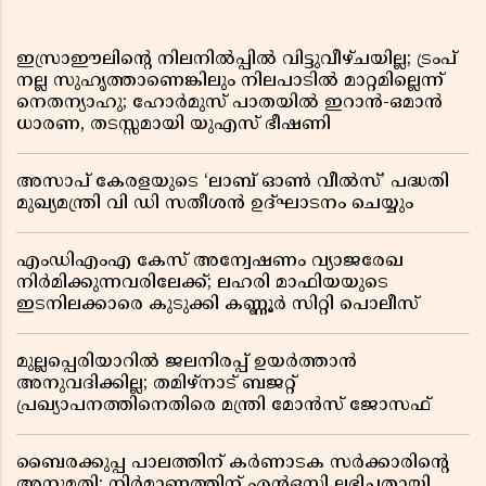
ഇസ്രാഈലിന്റെ നിലനിൽപ്പിൽ വിട്ടുവീഴ്ചയില്ല; ട്രംപ്
നല്ല സുഹൃത്താണെങ്കിലും നിലപാടിൽ മാറ്റമില്ലെന്ന്
നെതന്യാഹു; ഹോർമുസ് പാതയിൽ ഇറാൻ-ഒമാൻ
ധാരണ, തടസ്സമായി യുഎസ് ഭീഷണി
അസാപ് കേരളയുടെ ‘ലാബ് ഓൺ വീൽസ്’ പദ്ധതി
മുഖ്യമന്ത്രി വി ഡി സതീശൻ ഉദ്ഘാടനം ചെയ്യും
എംഡിഎംഎ കേസ് അന്വേഷണം വ്യാജരേഖ
നിർമിക്കുന്നവരിലേക്ക്; ലഹരി മാഫിയയുടെ
ഇടനിലക്കാരെ കുടുക്കി കണ്ണൂർ സിറ്റി പൊലീസ്
മുല്ലപ്പെരിയാറിൽ ജലനിരപ്പ് ഉയർത്താൻ
അനുവദിക്കില്ല; തമിഴ്നാട് ബജറ്റ്
പ്രഖ്യാപനത്തിനെതിരെ മന്ത്രി മോൻസ് ജോസഫ്
ബൈരക്കുപ്പ പാലത്തിന് കർണാടക സർക്കാരിൻ്റെ
അനുമതി; നിർമാണത്തിന് എൻഒസി ലഭിച്ചതായി