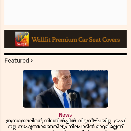
Featured
News
ഇസ്രാഈലിന്റെ നിലനിൽപ്പിൽ വിട്ടുവീഴ്ചയില്ല; ട്രംപ്
നല്ല സുഹൃത്താണെങ്കിലും നിലപാടിൽ മാറ്റമില്ലെന്ന്