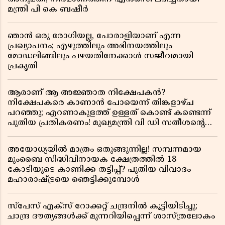
മന്ത്രി പി കെ ബഷീർ
ഞാൻ ഒരു രോഗിയല്ല, പോരാളിയാണ് എന്ന
പ്രഖ്യാപനം; എഴുത്തിലും അഭിനയത്തിലും
മോഡലിങ്ങിലും പഴയതിനേക്കാൾ സജീവമായി
പ്രകൃതി
ആരാണ് ആ അജ്ഞാത നിക്ഷേപകൻ?
നിക്ഷേപകരെ കാണാൻ പോയെന്ന് തിങ്കളാഴ്ച
പറഞ്ഞു; എറണാകുളത്ത് ഉള്ളത് കൊണ്ട് കണ്ടെന്ന്
പുതിയ പ്രതികരണം! മുഖ്യമന്ത്രി വി ഡി സതീശന്റെ
മറ്റൊരു യു-ടേൺ കൂടി വിവാദമാകുമ്പോൾ
അയോധ്യയിൽ മാത്രം ഒതുങ്ങുന്നില്ല! സമ്പന്നമായ
മുംബൈ സിദ്ധിവിനായക ക്ഷേത്രത്തിൽ 18
കോടിയുടെ കാണിക്ക തട്ടിപ്പ്? പുതിയ വിവാദം
മഹാരാഷ്ട്രയെ ഞെട്ടിക്കുമ്പോൾ
സ്പേസ് എക്സ് റോക്കറ്റ് ചന്ദ്രനിൽ കൂട്ടിയിടിച്ചു;
ചാന്ദ്ര ദൗത്യങ്ങൾക്ക് മുന്നറിയിപ്പെന്ന് ശാസ്ത്രലോകം ​​​​​​​