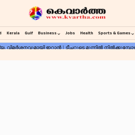
d
Kerala
Gulf
Business
Jobs
Health
Sports & Games