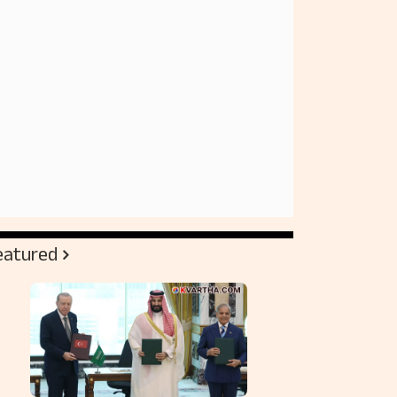
eatured