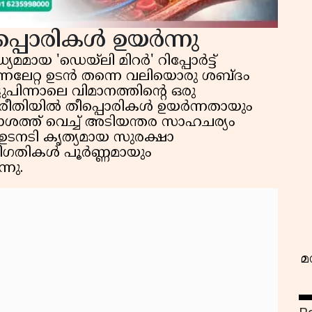
പ്പൊരികൾ ഉയർന്നു
യമമായ 'ഡെയ്‌ലി മിറർ' റിപ്പോർട്ട്
ിന്നലേറ്റ ഉടൻ തന്നെ വലിയൊരു ശബ്ദം
പിന്നാലെ വിമാനത്തിന്റെ ഒരു
ന രീതിയിൽ തീപ്പൊരികൾ ഉയർന്നതായും
വ
ആകാശത്ത് വെച്ച് അടിയന്തര സാഹചര്യം
ർ ഉടനടി കൃത്യമായ സുരക്ഷാ
ിതിഗതികൾ പൂർണ്ണമായും
നു.
മ