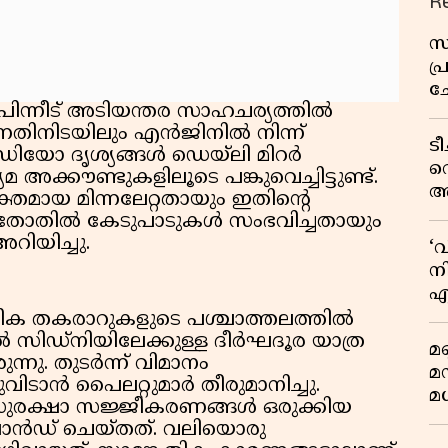
R
സ
പ
ച
 പിന്നീട് അടിയന്തര സാഹചര്യത്തിൽ
വ
ന്നതിനിടയിലും എൻജിനിൽ നിന്ന്
ട
ീഡിയോ ദൃശ്യങ്ങൾ ഡെയ്‌ലി മിറർ
വ
ക്കൗണ്ടുകളിലൂടെ പങ്കുവെച്ചിട്ടുണ്ട്.
അ
്തമായ മിന്നലേറ്റതായും ഇതിന്റെ
മു
ോതിൽ കേടുപാടുകൾ സംഭവിച്ചതായും
മ
റിയിച്ചു.
‘
വ
നി
എ
വ
കേതിക തകരാറുകളുടെ പശ്ചാത്തലത്തിൽ
ിഡ്‌നിയിലേക്കുള്ള ദീർഘദൂര യാത്ര
മണ
്നു. തുടർന്ന് വിമാനം
മ
വിടാൻ പൈലറ്റുമാർ തീരുമാനിച്ചു.
മധ
സുരക്ഷാ സജ്ജീകരണങ്ങൾ ഒരുക്കിയ
ാൻഡ് ചെയ്തത്. വലിയൊരു