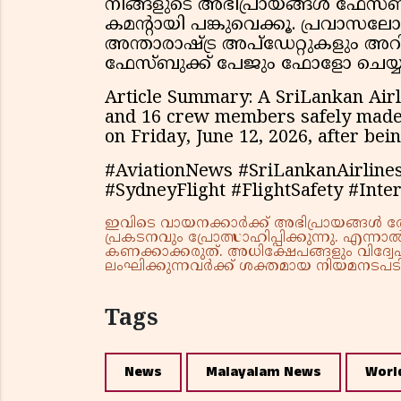
നിങ്ങളുടെ അഭിപ്രായങ്ങൾ ഫേസ്ബു
കമന്‍റായി പങ്കുവെക്കൂ. പ്രവാസ
അന്താരാഷ്ട്ര അപ്ഡേറ്റുകളും അ
ഫേസ്ബുക്ക് പേജും ഫോളോ ചെയ്യ
Article Summary: A SriLankan Airl
and 16 crew members safely made
on Friday, June 12, 2026, after bei
#AviationNews #SriLankanAirlin
#SydneyFlight #FlightSafety #Int
ഇവിടെ വായനക്കാർക്ക് അഭിപ്രായങ്ങൾ രേഖപ
പ്രകടനവും പ്രോത്സാഹിപ്പിക്കുന്നു. എന
കണക്കാക്കരുത്. അധിക്ഷേപങ്ങളും വിദ്വേഷ
ലംഘിക്കുന്നവർക്ക് ശക്തമായ നിയമനടപടി 
Tags
News
Malayalam News
Worl