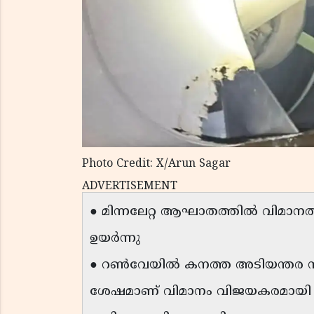
Photo Credit: X/Arun Sagar
ADVERTISEMENT
● മിന്നലേറ്റ ആഘാതത്തിൽ വിമാനത്
ഉയർന്നു
● റൺവേയിൽ കനത്ത അടിയന്തര സ
ശേഷമാണ് വിമാനം വിജയകരമായി ന