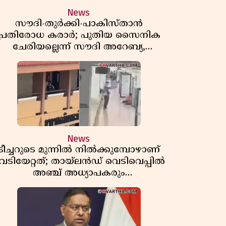
News
സൗദി-തുർക്കി-പാകിസ്താൻ
പ്രതിരോധ കരാർ; പുതിയ സൈനിക
ചേരിയല്ലെന്ന് സൗദി അറേബ്യ,
വിമർശനവുമായി ഇറാൻ
News
ടീച്ചറുടെ മുന്നിൽ നിൽക്കുമ്പോഴാണ്
െടിയേറ്റത്; തായ്‌ലൻഡ് വെടിവെപ്പിൽ
അഞ്ച് അധ്യാപകരും
മുത്തശ്ശീമുത്തശ്ശന്മാരും കൊല്ലപ്പെട്ടു,
മരണസംഖ്യ 7; ഞെട്ടിക്കുന്ന
വെളിപ്പെടുത്തലുകൾ