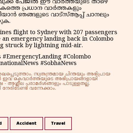
ക്ക് പേജില്‍ ഈ വാര്‍ത്തയുടെ താഴെ
ലോകത്തെ പ്രധാന വാർത്തകളും
റിയാൻ ഞങ്ങളുടെ വാട്സ്ആപ്പ് ചാനലും
ുക.
ines flight to Sydney with 207 passengers
 an emergency landing back in Colombo
ng struck by lightning mid-air.
es #EmergencyLanding #Colombo
ernationalNews #SobhaNews
്പെടുത്താം. സ്വതന്ത്രമായ ചിന്തയും അഭിപ്രായ
്നാൽ ഇവ കെവാർത്തയുടെ അഭിപ്രായങ്ങളായി
 - അശ്ലീല പരാമർശങ്ങളും പാടുള്ളതല്ല.
നേരിടേണ്ടി വന്നേക്കാം.
d
Accident
Travel