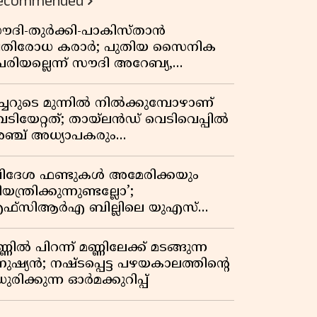
ecommended
ൗദി-തുർക്കി-പാകിസ്താൻ
്രതിരോധ കരാർ; പുതിയ സൈനിക
േരിയല്ലെന്ന് സൗദി അറേബ്യ,
ിമർശനവുമായി ഇറാൻ
ീച്ചറുടെ മുന്നിൽ നിൽക്കുമ്പോഴാണ്
െടിയേറ്റത്; തായ്‌ലൻഡ് വെടിവെപ്പിൽ
ഞ്ച് അധ്യാപകരും
ത്തശ്ശീമുത്തശ്ശന്മാരും കൊല്ലപ്പെട്ടു,
രണസംഖ്യ 7; ഞെട്ടിക്കുന്ന
വിദേശ ഫണ്ടുകൾ അമേരിക്കയും
െളിപ്പെടുത്തലുകൾ
യന്ത്രിക്കുന്നുണ്ടല്ലോ’;
ഫ്സിആർഎ ബില്ലിലെ യുഎസ്
ിമർശനങ്ങൾക്ക് മറുപടിയുമായി ഇന്ത്യ
്ണിൽ പിറന്ന് മണ്ണിലേക്ക് മടങ്ങുന്ന
നുഷ്യൻ; നഷ്ടപ്പെട്ട പഴയകാലത്തിൻ്റെ
ുരിക്കുന്ന ഓർമക്കുറിപ്പ്