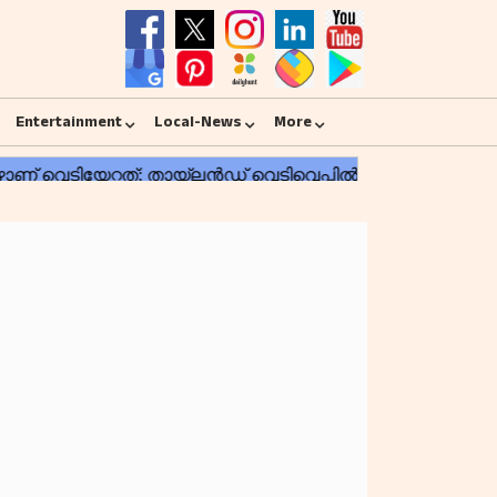
Entertainment
Local-News
More