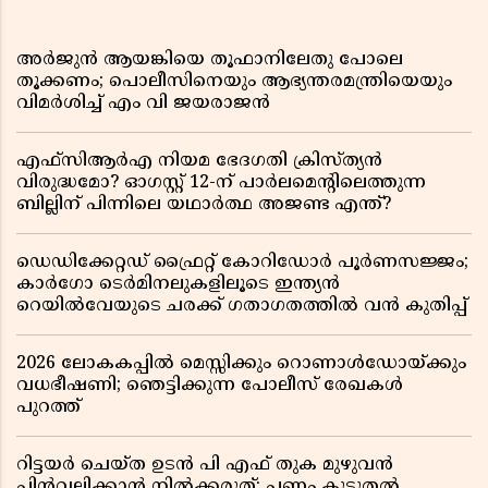
അർജുൻ ആയങ്കിയെ തൂഫാനിലേതു പോലെ
തൂക്കണം; പൊലീസിനെയും ആഭ്യന്തരമന്ത്രിയെയും
വിമർശിച്ച് എം വി ജയരാജൻ
എഫ്സിആർഎ നിയമ ഭേദഗതി ക്രിസ്ത്യൻ
വിരുദ്ധമോ? ഓഗസ്റ്റ് 12-ന് പാർലമെന്റിലെത്തുന്ന
ബില്ലിന് പിന്നിലെ യഥാർത്ഥ അജണ്ട എന്ത്?
ഡെഡിക്കേറ്റഡ് ഫ്രൈറ്റ് കോറിഡോർ പൂർണസജ്ജം;
കാർഗോ ടെർമിനലുകളിലൂടെ ഇന്ത്യൻ
റെയിൽവേയുടെ ചരക്ക് ഗതാഗതത്തിൽ വൻ കുതിപ്പ്
2026 ലോകകപ്പിൽ മെസ്സിക്കും റൊണാൾഡോയ്ക്കും
വധഭീഷണി; ഞെട്ടിക്കുന്ന പോലീസ് രേഖകൾ
പുറത്ത്
റിട്ടയർ ചെയ്ത ഉടൻ പി എഫ് തുക മുഴുവൻ
പിൻവലിക്കാൻ നിൽക്കരുത്; പണം കൂടുതൽ