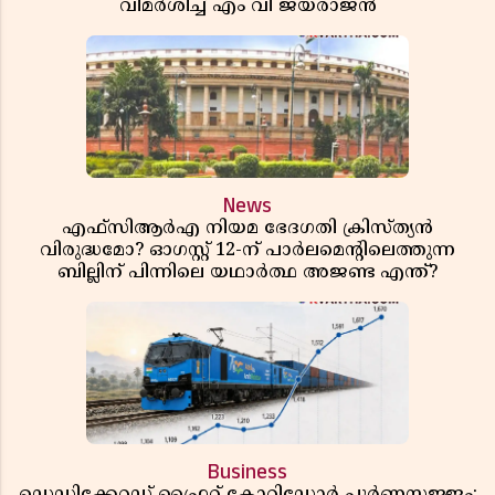
വിമർശിച്ച് എം വി ജയരാജൻ
News
എഫ്സിആർഎ നിയമ ഭേദഗതി ക്രിസ്ത്യൻ
വിരുദ്ധമോ? ഓഗസ്റ്റ് 12-ന് പാർലമെന്റിലെത്തുന്ന
ബില്ലിന് പിന്നിലെ യഥാർത്ഥ അജണ്ട എന്ത്?
Business
ഡെഡിക്കേറ്റഡ് ഫ്രൈറ്റ് കോറിഡോർ പൂർണസജ്ജം;