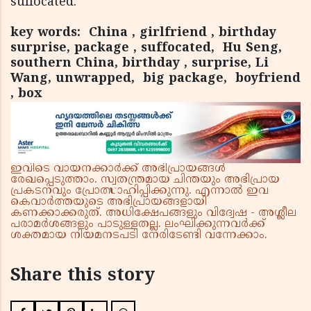
suffocated.
key words: China , girlfriend , birthday
surprise, package , suffocated, Hu Seng,
southern China, birthday , surprise, Li
Wang, unwrapped, big package, boyfriend
, box
ഇവിടെ വായനക്കാർക്ക് അഭിപ്രായങ്ങൾ
രേഖപ്പെടുത്താം. സ്വതന്ത്രമായ ചിന്തയും അഭിപ്രായ
പ്രകടനവും പ്രോത്സാഹിപ്പിക്കുന്നു. എന്നാൽ ഇവ
കെവാർത്തയുടെ അഭിപ്രായങ്ങളായി
കണക്കാക്കരുത്. അധിക്ഷേപങ്ങളും വിദ്വേഷ - അശ്ലീല
പരാമർശങ്ങളും പാടുള്ളതല്ല. ലംഘിക്കുന്നവർക്ക്
ശക്തമായ നിയമനടപടി നേരിടേണ്ടി വന്നേക്കാം.
Share this story