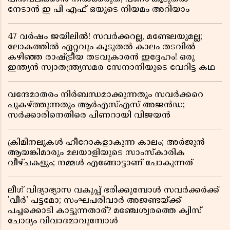
നേടാൻ ഇ പി എഫ് ഒയുടെ നിയമം അറിയാം
47 വർഷം ജയിലിൽ! സവർക്കറല്ല, മണ്ടേലയുമല്ല;
ലോകത്തിൽ ഏറ്റവും കൂടുതൽ കാലം തടവിൽ
കഴിഞ്ഞ രാഷ്ട്രീയ തടവുകാരൻ ഇദ്ദേഹം! ഒരു
ഇന്ത്യൻ സ്വാതന്ത്ര്യസമര സേനാനിയുടെ വേറിട്ട കഥ
വന്ദേമാതരം നിർബന്ധമാക്കുന്നതും സവർക്കറെ
പുകഴ്ത്തുന്നതും ആർഎസ്എസ് അജൻഡ;
സർക്കാരിനെതിരെ പിണറായി വിജയൻ
ക്രിമിനലുകൾ ഹീറോകളാകുന്ന കാലം; അർജുൻ
ആയങ്കിമാരും മലയാളിയുടെ സാംസ്കാരിക
വീഴ്ചകളും; നമ്മൾ എങ്ങോട്ടാണ് പോകുന്നത്
ലീഗ് വിദ്യാഭ്യാസ വകുപ്പ് ഭരിക്കുമ്പോൾ സവർക്കർക്ക്
'വീർ' പട്ടമോ; സംഘപരിവാർ അജണ്ടയ്ക്ക്
പച്ചക്കൊടി കാട്ടുന്നതാര്? മഞ്ചേശ്വരത്തെ ക്വിസ്
ചോദ്യം വിവാദമാവുമ്പോൾ