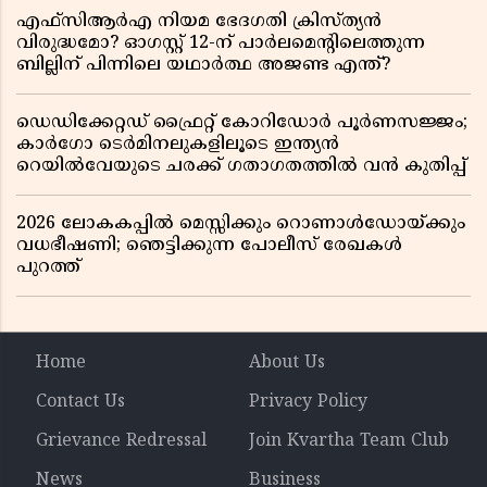
എഫ്സിആർഎ നിയമ ഭേദഗതി ക്രിസ്ത്യൻ
വിരുദ്ധമോ? ഓഗസ്റ്റ് 12-ന് പാർലമെന്റിലെത്തുന്ന
ബില്ലിന് പിന്നിലെ യഥാർത്ഥ അജണ്ട എന്ത്?
ഡെഡിക്കേറ്റഡ് ഫ്രൈറ്റ് കോറിഡോർ പൂർണസജ്ജം;
കാർഗോ ടെർമിനലുകളിലൂടെ ഇന്ത്യൻ
റെയിൽവേയുടെ ചരക്ക് ഗതാഗതത്തിൽ വൻ കുതിപ്പ്
2026 ലോകകപ്പിൽ മെസ്സിക്കും റൊണാൾഡോയ്ക്കും
വധഭീഷണി; ഞെട്ടിക്കുന്ന പോലീസ് രേഖകൾ
പുറത്ത്
Home
About Us
Contact Us
Privacy Policy
Grievance Redressal
Join Kvartha Team Club
News
Business