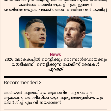
കാർഗോ ടെർമിനലുകളിലൂടെ ഇന്ത്യൻ
റെയിൽവേയുടെ ചരക്ക് ഗതാഗതത്തിൽ വൻ കുതിപ്പ്
News
2026 ലോകകപ്പിൽ മെസ്സിക്കും റൊണാൾഡോയ്ക്കും
വധഭീഷണി; ഞെട്ടിക്കുന്ന പോലീസ് രേഖകൾ
പുറത്ത്
Recommended
അർജുൻ ആയങ്കിയെ തൂഫാനിലേതു പോലെ
തൂക്കണം; പൊലീസിനെയും ആഭ്യന്തരമന്ത്രിയെയും
വിമർശിച്ച് എം വി ജയരാജൻ