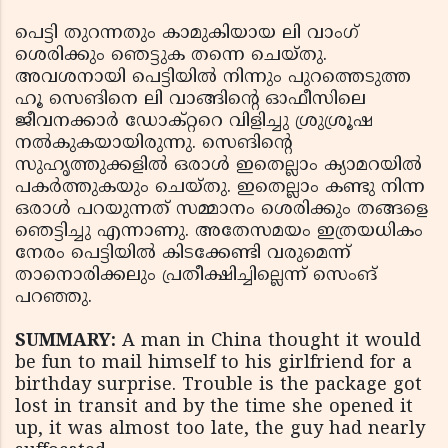
പെട്ടി തുറന്നതും കാമുകിയായ ലി വാംഗ്
ശെരിക്കും ഞെട്ടുക തന്നെ ചെയ്തു.
അവശനായി പെട്ടിയില്‍ നിന്നും പുറത്തെടുത്ത
ഹൂ സെങിനെ ലി വാങ്ങിന്റെ ഓഫീസിലെ
ജീവനക്കാര്‍ ഡോക്റ്ററെ വിളിച്ചു ശ്രുശ്രൂഷ
നല്‍കുകയായിരുന്നു. സെങിന്റെ
സുഹൃത്തുക്കളില്‍ ഒരാള്‍ ഇതെല്ലാം ക്യാമറയില്‍
പകര്‍ത്തുകയും ചെയ്തു. ഇതെല്ലാം കണ്ടു നിന്ന
ഒരാള്‍ പറയുന്നത് സമ്മാനം ശെരിക്കും തങ്ങളെ
ഞെട്ടിച്ചു എന്നാണു. അതേസമയം ഇത്രയധികം
നേരം പെട്ടിയില്‍ കിടക്കേണ്ടി വരുമെന്ന്
താനൊരിക്കലും പ്രതീക്ഷിച്ചില്ലെന്ന് സെംങ്
പറഞ്ഞു.
SUMMARY:
A man in China thought it would
be fun to mail himself to his girlfriend for a
birthday surprise. Trouble is the package got
lost in transit and by the time she opened it
up, it was almost too late, the guy had nearly