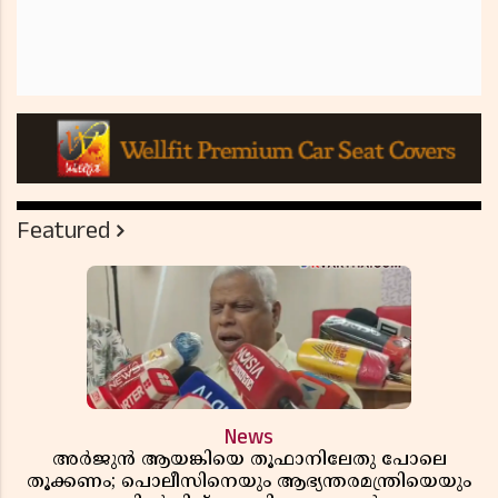
Featured
News
അർജുൻ ആയങ്കിയെ തൂഫാനിലേതു പോലെ
തൂക്കണം; പൊലീസിനെയും ആഭ്യന്തരമന്ത്രിയെയും