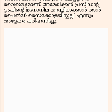
വൈരുദ്ധ്യമാണ്. അമേരിക്കൻ പ്രസിഡൻ്റ്
ട്രംപിൻ്റെ മനോനില മനസ്സിലാക്കാൻ താൻ
ചൈൽഡ് സൈക്കോളജിസ്റ്റല്ല' എന്നും
അദ്ദേഹം പരിഹസിച്ചു.