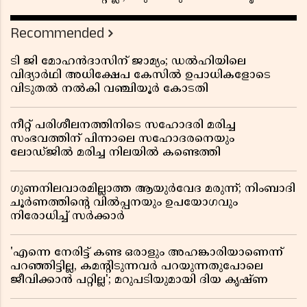
Recommended
ടി ജി മോഹൻദാസിന് ജാമ്യം; ഡൽഹിയിലെ
വിദ്യാർഥി അധിക്ഷേപ കേസിൽ ഉപാധികളോടെ
വിടുതൽ നൽകി വഞ്ചിയൂർ കോടതി
നീറ്റ് പരിശീലനത്തിനിടെ സഹോദരി മരിച്ച
സംഭവത്തിന് പിന്നാലെ സഹോദരനെയും
ലോഡ്ജിൽ മരിച്ച നിലയിൽ കണ്ടെത്തി
ഗുണനിലവാരമില്ലാത്ത ആയുർവേദ മരുന്ന്; നിംബാദി
ചൂർണത്തിൻ്റെ വിൽപ്പനയും ഉപയോഗവും
നിരോധിച്ച് സർക്കാർ
'എന്നെ നേരിട്ട് കണ്ട ഒരാളും അഹങ്കാരിയാണെന്ന്
പറഞ്ഞിട്ടില്ല, കമൻ്റിടുന്നവർ പറയുന്നതുപോലെ
ജീവിക്കാൻ പറ്റില്ല'; മറുപടിയുമായി ദിയ കൃഷ്ണ