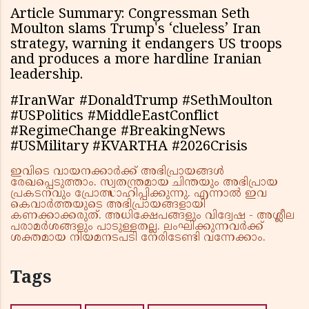
Article Summary: Congressman Seth
Moulton slams Trump's ‘clueless’ Iran
strategy, warning it endangers US troops
and produces a more hardline Iranian
leadership.
#IranWar #DonaldTrump #SethMoulton
#USPolitics #MiddleEastConflict
#RegimeChange #BreakingNews
#USMilitary #KVARTHA #2026Crisis
ഇവിടെ വായനക്കാർക്ക് അഭിപ്രായങ്ങൾ
രേഖപ്പെടുത്താം. സ്വതന്ത്രമായ ചിന്തയും അഭിപ്രായ
പ്രകടനവും പ്രോത്സാഹിപ്പിക്കുന്നു. എന്നാൽ ഇവ
കെവാർത്തയുടെ അഭിപ്രായങ്ങളായി
കണക്കാക്കരുത്. അധിക്ഷേപങ്ങളും വിദ്വേഷ - അശ്ലീല
പരാമർശങ്ങളും പാടുള്ളതല്ല. ലംഘിക്കുന്നവർക്ക്
ശക്തമായ നിയമനടപടി നേരിടേണ്ടി വന്നേക്കാം.
Tags