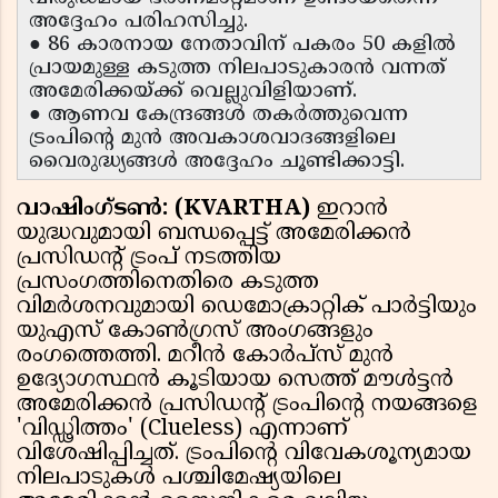
അദ്ദേഹം പരിഹസിച്ചു.
● 86 കാരനായ നേതാവിന് പകരം 50 കളിൽ
പ്രായമുള്ള കടുത്ത നിലപാടുകാരൻ വന്നത്
അമേരിക്കയ്ക്ക് വെല്ലുവിളിയാണ്.
● ആണവ കേന്ദ്രങ്ങൾ തകർത്തുവെന്ന
ട്രംപിന്റെ മുൻ അവകാശവാദങ്ങളിലെ
വൈരുദ്ധ്യങ്ങൾ അദ്ദേഹം ചൂണ്ടിക്കാട്ടി.
വാഷിംഗ്ടൺ: (KVARTHA)
ഇറാൻ
യുദ്ധവുമായി ബന്ധപ്പെട്ട് അമേരിക്കൻ
പ്രസിഡൻ്റ് ട്രംപ് നടത്തിയ
പ്രസംഗത്തിനെതിരെ കടുത്ത
വിമർശനവുമായി ഡെമോക്രാറ്റിക് പാർട്ടിയും
യുഎസ് കോൺഗ്രസ് അംഗങ്ങളും
രംഗത്തെത്തി. മറീൻ കോർപ്സ് മുൻ
ഉദ്യോഗസ്ഥൻ കൂടിയായ സെത്ത് മൗൾട്ടൻ
അമേരിക്കൻ പ്രസിഡൻ്റ് ട്രംപിൻ്റെ നയങ്ങളെ
'വിഡ്ഢിത്തം' (Clueless) എന്നാണ്
വിശേഷിപ്പിച്ചത്. ട്രംപിൻ്റെ വിവേകശൂന്യമായ
നിലപാടുകൾ പശ്ചിമേഷ്യയിലെ