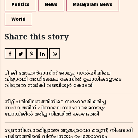
Politics
News
Malayalam News
World
Share this story
ടി ജി മോഹൻദാസിന് ജാമ്യം; ഡൽഹിയിലെ
വിദ്യാർഥി അധിക്ഷേപ കേസിൽ ഉപാധികളോടെ
വിടുതൽ നൽകി വഞ്ചിയൂർ കോടതി
നീറ്റ് പരിശീലനത്തിനിടെ സഹോദരി മരിച്ച
സംഭവത്തിന് പിന്നാലെ സഹോദരനെയും
ലോഡ്ജിൽ മരിച്ച നിലയിൽ കണ്ടെത്തി
ഗുണനിലവാരമില്ലാത്ത ആയുർവേദ മരുന്ന്; നിംബാദി
ചൂർണത്തിൻ്റെ വിൽപ്പനയും ഉപയോഗവും