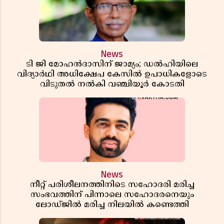
News
ടി ജി മോഹൻദാസിന് ജാമ്യം; ഡൽഹിയിലെ
വിദ്യാർഥി അധിക്ഷേപ കേസിൽ ഉപാധികളോടെ
വിടുതൽ നൽകി വഞ്ചിയൂർ കോടതി
News
നീറ്റ് പരിശീലനത്തിനിടെ സഹോദരി മരിച്ച
സംഭവത്തിന് പിന്നാലെ സഹോദരനെയും
ലോഡ്ജിൽ മരിച്ച നിലയിൽ കണ്ടെത്തി