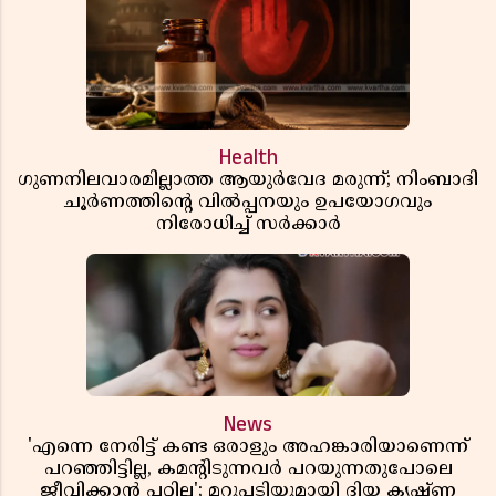
Health
ഗുണനിലവാരമില്ലാത്ത ആയുർവേദ മരുന്ന്; നിംബാദി
ചൂർണത്തിൻ്റെ വിൽപ്പനയും ഉപയോഗവും
നിരോധിച്ച് സർക്കാർ
News
'എന്നെ നേരിട്ട് കണ്ട ഒരാളും അഹങ്കാരിയാണെന്ന്
പറഞ്ഞിട്ടില്ല, കമൻ്റിടുന്നവർ പറയുന്നതുപോലെ
ജീവിക്കാൻ പറ്റില്ല'; മറുപടിയുമായി ദിയ കൃഷ്ണ