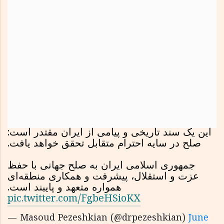
این یک سند تاریخی و پیامی از ایران مقتدر است:
صلح در سایه احترام متقابل تحقق خواهد یافت.
جمهوری اسلامی ایران به صلح جهانی با حفظ
عزت و استقلال، پیشرفت و همکاری منطقه‌ای
همواره متعهد و پایبند است.
pic.twitter.com/FgbeHSioKX
— Masoud Pezeshkian (@drpezeshkian)
June