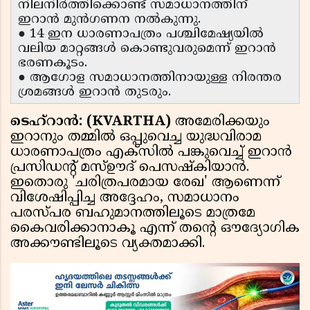
നിലനിർത്തിക്കൊണ്ട് സമാധാനത്തിന്
ഇറാൻ മുൻഗണന നൽകുന്നു.
● 14 ഇന ധാരണാപത്രം പശ്ചിമേഷ്യയിൽ
വലിയ മാറ്റങ്ങൾ കൊണ്ടുവരുമെന്ന് ഇറാൻ
ഭരണകൂടം.
● ആഗോള സമാധാനത്തിനായുള്ള നിരന്തര
ശ്രമങ്ങൾ ഇറാൻ തുടരും.
ടെഹ്റാൻ: (KVARTHA)
അമേരിക്കയും
ഇറാനും തമ്മിൽ ഒപ്പുവെച്ച യുദ്ധവിരാമ
ധാരണാപത്രം എക്സിൽ പങ്കുവെച്ച് ഇറാൻ
പ്രസിഡൻ്റ് മസ്ഊദ് പെസഷ്കിയാൻ.
ഇതൊരു 'ചരിത്രപരമായ രേഖ' ആണെന്ന്
വിശേഷിപ്പിച്ച അദ്ദേഹം, സമാധാനം
പരസ്പര ബഹുമാനത്തിലൂടെ മാത്രമേ
കൈവരിക്കാനാകൂ എന്ന് തൻ്റെ ഔദ്യോഗിക
അക്കൗണ്ടിലൂടെ വ്യക്തമാക്കി.