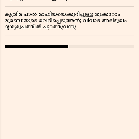
കൃത്രിമ പാൽ മാഫിയയെക്കുറിച്ചുള്ള തുക്കാറാം
മുണ്ഡെയുടെ വെളിപ്പെടുത്തൽ; വിവാദ അഭിമുഖം
ദൃശ്യരൂപത്തിൽ പുറത്തുവന്നു