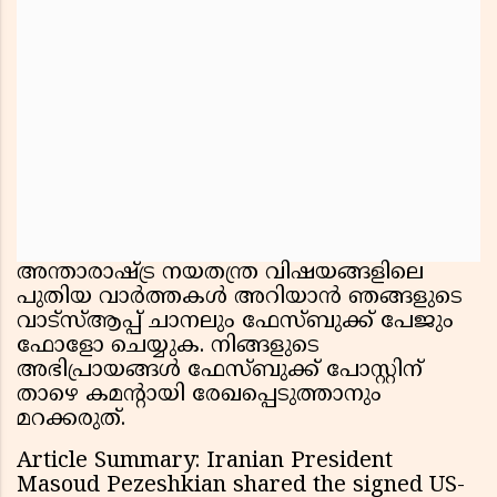
അന്താരാഷ്ട്ര നയതന്ത്ര വിഷയങ്ങളിലെ
പുതിയ വാർത്തകൾ അറിയാൻ ഞങ്ങളുടെ
വാട്സ്ആപ്പ് ചാനലും ഫേസ്ബുക്ക് പേജും
ഫോളോ ചെയ്യുക. നിങ്ങളുടെ
അഭിപ്രായങ്ങൾ ഫേസ്ബുക്ക് പോസ്റ്റിന്
താഴെ കമന്റായി രേഖപ്പെടുത്താനും
മറക്കരുത്.
Article Summary: Iranian President
Masoud Pezeshkian shared the signed US-