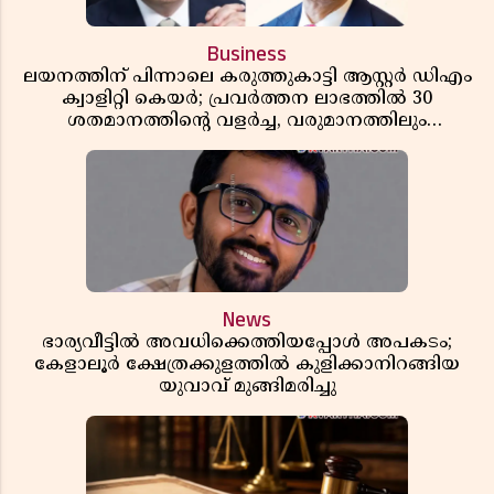
Business
ലയനത്തിന് പിന്നാലെ കരുത്തുകാട്ടി ആസ്റ്റർ ഡിഎം
ക്വാളിറ്റി കെയർ; പ്രവർത്തന ലാഭത്തിൽ 30
ശതമാനത്തിൻ്റെ വളർച്ച, വരുമാനത്തിലും
ലാഭത്തിലും വൻ കുതിപ്പ് രേഖപ്പെടുത്തി ആദ്യ പാദ
റിപ്പോർട്ട് പുറത്ത്
News
ഭാര്യവീട്ടിൽ അവധിക്കെത്തിയപ്പോൾ അപകടം;
കേളാലൂർ ക്ഷേത്രക്കുളത്തിൽ കുളിക്കാനിറങ്ങിയ
യുവാവ് മുങ്ങിമരിച്ചു