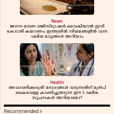
News
ജനന-മരണ രജിസ്ട്രേഷൻ വൈകിയാൽ ഇനി
കോടതി കയറണം; ഇന്ത്യയിൽ നിയമങ്ങളിൽ വന്ന
വലിയ മാറ്റങ്ങൾ അറിയാം
Health
അവഗണിക്കരുത്! രോഗങ്ങൾ വരുന്നതിന് മുൻപ്
കൈവെള്ള കാണിച്ചുതരുന്ന ഈ 5 വലിയ
സൂചനകൾ അറിയാമോ?
Recommended