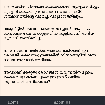
ലയനത്തിന് പിന്നാലെ കരുത്തുകാട്ടി ആസ്റ്റർ ഡിഎം
ക്വാളിറ്റി കെയർ; പ്രവർത്തന ലാഭത്തിൽ 30
ശതമാനത്തിൻ്റെ വളർച്ച, വരുമാനത്തിലും
ലാഭത്തിലും വൻ കുതിപ്പ് രേഖപ്പെടുത്തി ആദ്യ പാദ
റിപ്പോർട്ട് പുറത്ത്
ഭാര്യവീട്ടിൽ അവധിക്കെത്തിയപ്പോൾ അപകടം;
കേളാലൂർ ക്ഷേത്രക്കുളത്തിൽ കുളിക്കാനിറങ്ങിയ
യുവാവ് മുങ്ങിമരിച്ചു
ജനന-മരണ രജിസ്ട്രേഷൻ വൈകിയാൽ ഇനി
കോടതി കയറണം; ഇന്ത്യയിൽ നിയമങ്ങളിൽ വന്ന
വലിയ മാറ്റങ്ങൾ അറിയാം
അവഗണിക്കരുത്! രോഗങ്ങൾ വരുന്നതിന് മുൻപ്
കൈവെള്ള കാണിച്ചുതരുന്ന ഈ 5 വലിയ
സൂചനകൾ അറിയാമോ?
Home
About Us