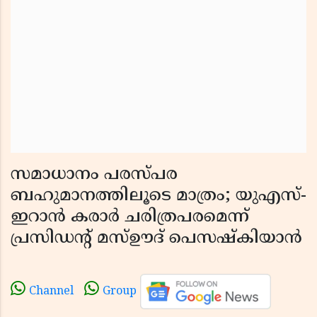
സമാധാനം പരസ്പര
ബഹുമാനത്തിലൂടെ മാത്രം; യുഎസ്-
ഇറാൻ കരാർ ചരിത്രപരമെന്ന്
പ്രസിഡൻ്റ് മസ്ഊദ് പെസഷ്കിയാൻ
Channel
Group