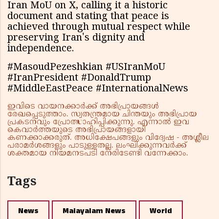
Iran MoU on X, calling it a historic
document and stating that peace is
achieved through mutual respect while
preserving Iran's dignity and
independence.
#MasoudPezeshkian #USIranMoU
#IranPresident #DonaldTrump
#MiddleEastPeace #InternationalNews
ഇവിടെ വായനക്കാർക്ക് അഭിപ്രായങ്ങൾ
രേഖപ്പെടുത്താം. സ്വതന്ത്രമായ ചിന്തയും അഭിപ്രായ
പ്രകടനവും പ്രോത്സാഹിപ്പിക്കുന്നു. എന്നാൽ ഇവ
കെവാർത്തയുടെ അഭിപ്രായങ്ങളായി
കണക്കാക്കരുത്. അധിക്ഷേപങ്ങളും വിദ്വേഷ - അശ്ലീല
പരാമർശങ്ങളും പാടുള്ളതല്ല. ലംഘിക്കുന്നവർക്ക്
ശക്തമായ നിയമനടപടി നേരിടേണ്ടി വന്നേക്കാം.
Tags
News
Malayalam News
World