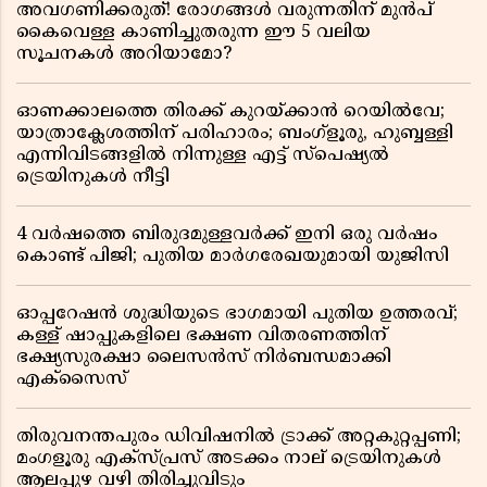
അവഗണിക്കരുത്! രോഗങ്ങൾ വരുന്നതിന് മുൻപ്
കൈവെള്ള കാണിച്ചുതരുന്ന ഈ 5 വലിയ
സൂചനകൾ അറിയാമോ?
ഓണക്കാലത്തെ തിരക്ക് കുറയ്ക്കാൻ റെയിൽവേ;
യാത്രാക്ലേശത്തിന് പരിഹാരം; ബംഗ്ളൂരു, ഹുബ്ബള്ളി
എന്നിവിടങ്ങളിൽ നിന്നുള്ള എട്ട് സ്പെഷ്യൽ
ട്രെയിനുകൾ നീട്ടി
4 വർഷത്തെ ബിരുദമുള്ളവർക്ക് ഇനി ഒരു വർഷം
കൊണ്ട് പിജി; പുതിയ മാർഗരേഖയുമായി യുജിസി
ഓപ്പറേഷൻ ശുദ്ധിയുടെ ഭാഗമായി പുതിയ ഉത്തരവ്;
കള്ള് ഷാപ്പുകളിലെ ഭക്ഷണ വിതരണത്തിന്
ഭക്ഷ്യസുരക്ഷാ ലൈസൻസ് നിർബന്ധമാക്കി
എക്സൈസ്
തിരുവനന്തപുരം ഡിവിഷനിൽ ട്രാക്ക് അറ്റകുറ്റപ്പണി;
മംഗളൂരു എക്സ്പ്രസ് അടക്കം നാല് ട്രെയിനുകൾ
ആലപ്പുഴ വഴി തിരിച്ചുവിടും