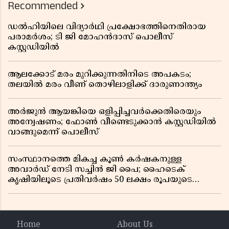
Recommended
ഡൽഹിയിലെ വിദ്യാർഥി പ്രക്ഷോഭത്തിനെതിരായ
പരാമർശം; ടി ജി മോഹൻദാസ് പൊലീസ്
കസ്റ്റഡിയിൽ
ആലക്കോട് മരം മുറിക്കുന്നതിനിടെ അപകടം;
തലയിൽ മരം വീണ് തൊഴിലാളിക്ക് ദാരുണാന്ത്യം
അർജുൻ ആയങ്കിയെ ഒളിപ്പിച്ചവർക്കെതിരെയും
അന്വേഷണം; ഫോൺ വീണ്ടെടുക്കാൻ കസ്റ്റഡിയിൽ
വാങ്ങുമെന്ന് പൊലീസ്
സംസ്ഥാനത്തെ മികച്ച കൂൺ കർഷകനുള്ള
അവാർഡ് നേടി സച്ചിൻ ജി പൈ; ഹൈടെക്
കൃഷിയിലൂടെ പ്രതിവർഷം 50 ലക്ഷം രൂപയുടെ
വരുമാനം
Home
About Us