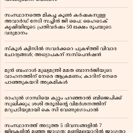
സംസ്ഥാനത്തെ മികച്ച കൂൺ കർഷകനുള്ള
അവാർഡ് നേടി സച്ചിൻ ജി പൈ; ഹൈടെക്
കൃഷിയിലൂടെ പ്രതിവർഷം 50 ലക്ഷം രൂപയുടെ
വരുമാനം
സ്കൂൾ ക്വിസിൽ സവർക്കറെ പുകഴ്ത്തി വിവാദ
ചോദ്യങ്ങൾ; അധ്യാപകന് സസ്പെൻഷൻ
മുൻ ബംഗാൾ മുഖ്യമന്ത്രി മമത ബാനർജിയുടെ
വാഹനത്തിന് നേരെ ആക്രമണം; കാറിന് നേരെ
പാഞ്ഞുകയറി അക്രമികൾ
രാഹുൽ ഗാന്ധിയെ കുറ്റം പറഞ്ഞാൽ ബിജെപിക്ക്
സുഖിക്കും; ശശി തരൂരിന്റെ വിമർശനത്തിന്
മറുപടിയുമായി കെ സി വേണുഗോപാൽ
സംസ്ഥാനത്ത് അടുത്ത 5 ദിവസങ്ങളിൽ 7
ജില്ലകളിൽ മഞ്ഞ ജാഗ്രത; മണിമലയാറിൽ ജാഗ്രതാ