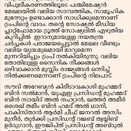
വിപുലീകരണത്തിലൂടെ പശ്ചിമേഷ്യൻ
മേഖലയിൽ വലിയ സാമ്പത്തിക, സാമൂഹിക
മുന്നേറ്റം ഉണ്ടാക്കാൻ സാധിക്കുമെന്നാണ്
ട്രംപിൻ്റെ വാദം. തൻ്റെ സോഷ്യൽ മീഡിയ
പ്ലാറ്റ്‌ഫോമായ ട്രൂത്ത് സോഷ്യലിൽ എഴുതിയ
കുറിപ്പിൽ ഇറാനുമായുള്ള നയതന്ത്ര
ചർച്ചകൾ പരാജയപ്പെട്ടാൽ മേഖല വീണ്ടും
വലിയ യുദ്ധമുഖമായി മാറുമെന്ന
മുന്നറിയിപ്പും ട്രംപ് നൽകിയിരുന്നു. വലിയ
തോതിലുള്ള സൈനിക നീക്കങ്ങൾ
ഒഴിവാക്കാൻ മുസ്ലിം രാജ്യങ്ങൾ ഒന്നിച്ച്
നിൽക്കണമെന്നാണ് ട്രംപിൻ്റെ നിലപാട്.
സൗദി അറേബ്യൻ കിരീടാവകാശി മുഹമ്മദ്
ബിൻ സൽമാൻ, യുഎഇ പ്രസിഡൻ്റ് മുഹമ്മദ്
ബിൻ സായിദ് അൽ നഹ്യാൻ, ഖത്തർ അമീർ
ശൈഖ് തമീം ബിൻ ഹമദ് അൽ ഥാനി,
പാകിസ്താൻ ആർമി ചീഫ് ജനറൽ അസിം
മുനീർ, തുർക്കി പ്രസിഡൻ്റ് റജബ് ത്വയ്യിബ്
ഉർദുഗാൻ, ഈജിപ്ത് പ്രസിഡൻ്റ് അബ്ദുൽ