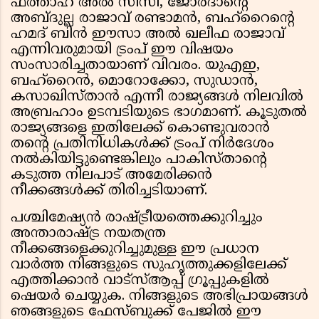
ഫത്താഹ് അൽ സിസി, ജോർദാൻ്റെ
അബ്ദുല്ല രാജാവ് രണ്ടാമൻ, ബഹ്റൈൻ്റെ
ഹമദ് ബിൻ ഈസാ അൽ ഖലീഫ രാജാവ്
എന്നിവരുമായി ട്രംപ് ഈ വിഷയം
സംസാരിച്ചതായാണ് വിവരം. യുഎഇ,
ബഹ്റൈൻ, മൊറോക്കോ, സുഡാൻ,
കസാഖിസ്താൻ എന്നീ രാജ്യങ്ങൾ നിലവിൽ
അബ്രഹാം ഉടമ്പടിയുടെ ഭാഗമാണ്. കൂടുതൽ
രാജ്യങ്ങളെ ഇതിലേക്ക് കൊണ്ടുവരാൻ
തൻ്റെ പ്രതിനിധികൾക്ക് ട്രംപ് നിർദേശം
നൽകിയിട്ടുണ്ടെങ്കിലും പാകിസ്താൻ്റെ
കടുത്ത നിലപാട് അമേരിക്കൻ
നീക്കങ്ങൾക്ക് തിരിച്ചടിയാണ്.
പശ്ചിമേഷ്യൻ രാഷ്ട്രീയത്തെക്കുറിച്ചും
അന്താരാഷ്ട്ര നയതന്ത്ര
നീക്കങ്ങളെക്കുറിച്ചുമുള്ള ഈ പ്രധാന
വാർത്ത നിങ്ങളുടെ സുഹൃത്തുക്കളിലേക്ക്
എത്തിക്കാൻ വാട്സ്ആപ്പ് ഗ്രൂപ്പുകളിൽ
ഷെയർ ചെയ്യുക. നിങ്ങളുടെ അഭിപ്രായങ്ങൾ
ഞങ്ങളുടെ ഫേസ്ബുക്ക് പേജിൽ ഈ