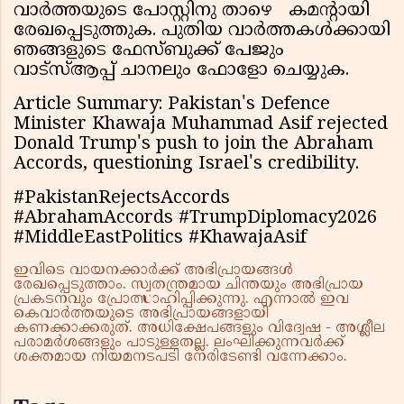
വാർത്തയുടെ പോസ്റ്റിനു താഴെ കമൻ്റായി
രേഖപ്പെടുത്തുക. പുതിയ വാർത്തകൾക്കായി
ഞങ്ങളുടെ ഫേസ്ബുക്ക് പേജും
വാട്സ്ആപ്പ് ചാനലും ഫോളോ ചെയ്യുക.
Article Summary: Pakistan's Defence
Minister Khawaja Muhammad Asif rejected
Donald Trump's push to join the Abraham
Accords, questioning Israel's credibility.
#PakistanRejectsAccords
#AbrahamAccords #TrumpDiplomacy2026
#MiddleEastPolitics #KhawajaAsif
ഇവിടെ വായനക്കാർക്ക് അഭിപ്രായങ്ങൾ
രേഖപ്പെടുത്താം. സ്വതന്ത്രമായ ചിന്തയും അഭിപ്രായ
പ്രകടനവും പ്രോത്സാഹിപ്പിക്കുന്നു. എന്നാൽ ഇവ
കെവാർത്തയുടെ അഭിപ്രായങ്ങളായി
കണക്കാക്കരുത്. അധിക്ഷേപങ്ങളും വിദ്വേഷ - അശ്ലീല
പരാമർശങ്ങളും പാടുള്ളതല്ല. ലംഘിക്കുന്നവർക്ക്
ശക്തമായ നിയമനടപടി നേരിടേണ്ടി വന്നേക്കാം.