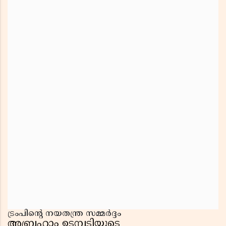
ട്രംപിൻ്റെ നയതന്ത്ര സമ്മർദ്ദം
അബ്രഹാം ഉടമ്പടിയുടെ