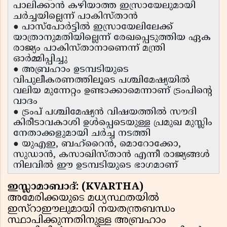
പാലിക്കാൻ കഴിയാത്ത ഇസ്രായേലുമായി
ചർച്ചയില്ലെന്ന് പാകിസ്താൻ
● പാസ്പോർട്ടിൽ ഇസ്രായേലിലേക്ക്
യാത്രാനുമതിയില്ലെന്ന് രേഖപ്പെടുത്തിയ ഏക
രാജ്യം പാകിസ്താനാണെന്ന് മന്ത്രി
ഓർമ്മിപ്പിച്ചു
● അബ്രഹാം ഉടമ്പടിയുടെ
വിപുലീകരണത്തിലൂടെ പശ്ചിമേഷ്യയിൽ
വലിയ മുന്നേറ്റം ഉണ്ടാക്കാമെന്നാണ് ട്രംപിൻ്റെ
വാദം
● ട്രംപ് പശ്ചിമേഷ്യൻ വിഷയത്തിൽ സൗദി
കിരീടാവകാശി ഉൾപ്പെടെയുള്ള പ്രമുഖ മുസ്ലിം
നേതാക്കളുമായി ചർച്ച നടത്തി
● യുഎഇ, ബഹ്റൈൻ, മൊറോക്കോ,
സുഡാൻ, കസാഖിസ്താൻ എന്നീ രാജ്യങ്ങൾ
നിലവിൽ ഈ ഉടമ്പടിയുടെ ഭാഗമാണ്
ഇസ്ലാമാബാദ്: (KVARTHA)
അമേരിക്കയുടെ മധ്യസ്ഥതയിൽ
ഇസ്റാഈലുമായി നയതന്ത്രബന്ധം
സ്ഥാപിക്കുന്നതിനുള്ള അബ്രഹാം