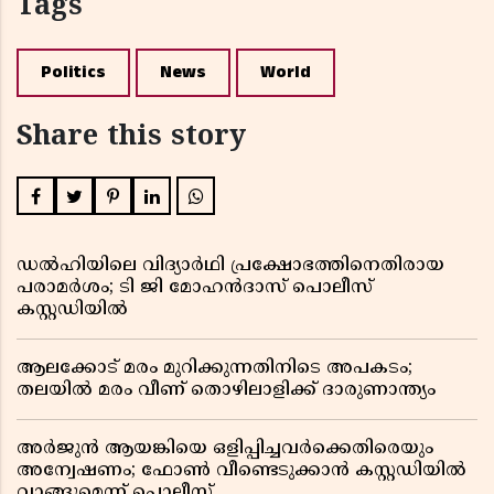
Tags
Politics
News
World
Share this story
ഡൽഹിയിലെ വിദ്യാർഥി പ്രക്ഷോഭത്തിനെതിരായ
പരാമർശം; ടി ജി മോഹൻദാസ് പൊലീസ്
കസ്റ്റഡിയിൽ
ആലക്കോട് മരം മുറിക്കുന്നതിനിടെ അപകടം;
തലയിൽ മരം വീണ് തൊഴിലാളിക്ക് ദാരുണാന്ത്യം
അർജുൻ ആയങ്കിയെ ഒളിപ്പിച്ചവർക്കെതിരെയും
അന്വേഷണം; ഫോൺ വീണ്ടെടുക്കാൻ കസ്റ്റഡിയിൽ
വാങ്ങുമെന്ന് പൊലീസ്