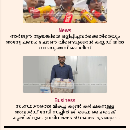
News
അർജുൻ ആയങ്കിയെ ഒളിപ്പിച്ചവർക്കെതിരെയും
അന്വേഷണം; ഫോൺ വീണ്ടെടുക്കാൻ കസ്റ്റഡിയിൽ
വാങ്ങുമെന്ന് പൊലീസ്
Business
സംസ്ഥാനത്തെ മികച്ച കൂൺ കർഷകനുള്ള
അവാർഡ് നേടി സച്ചിൻ ജി പൈ; ഹൈടെക്
കൃഷിയിലൂടെ പ്രതിവർഷം 50 ലക്ഷം രൂപയുടെ
വരുമാനം