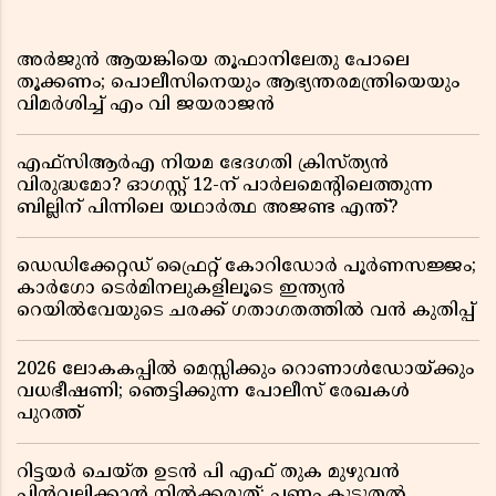
അർജുൻ ആയങ്കിയെ തൂഫാനിലേതു പോലെ
തൂക്കണം; പൊലീസിനെയും ആഭ്യന്തരമന്ത്രിയെയും
വിമർശിച്ച് എം വി ജയരാജൻ
എഫ്സിആർഎ നിയമ ഭേദഗതി ക്രിസ്ത്യൻ
വിരുദ്ധമോ? ഓഗസ്റ്റ് 12-ന് പാർലമെന്റിലെത്തുന്ന
ബില്ലിന് പിന്നിലെ യഥാർത്ഥ അജണ്ട എന്ത്?
ഡെഡിക്കേറ്റഡ് ഫ്രൈറ്റ് കോറിഡോർ പൂർണസജ്ജം;
കാർഗോ ടെർമിനലുകളിലൂടെ ഇന്ത്യൻ
റെയിൽവേയുടെ ചരക്ക് ഗതാഗതത്തിൽ വൻ കുതിപ്പ്
2026 ലോകകപ്പിൽ മെസ്സിക്കും റൊണാൾഡോയ്ക്കും
വധഭീഷണി; ഞെട്ടിക്കുന്ന പോലീസ് രേഖകൾ
പുറത്ത്
റിട്ടയർ ചെയ്ത ഉടൻ പി എഫ് തുക മുഴുവൻ
പിൻവലിക്കാൻ നിൽക്കരുത്; പണം കൂടുതൽ