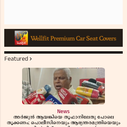
Featured
News
അർജുൻ ആയങ്കിയെ തൂഫാനിലേതു പോലെ
തൂക്കണം; പൊലീസിനെയും ആഭ്യന്തരമന്ത്രിയെയും