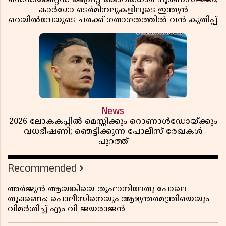
കാർഗോ ടെർമിനലുകളിലൂടെ ഇന്ത്യൻ
റെയിൽവേയുടെ ചരക്ക് ഗതാഗതത്തിൽ വൻ കുതിപ്പ്
News
2026 ലോകകപ്പിൽ മെസ്സിക്കും റൊണാൾഡോയ്ക്കും
വധഭീഷണി; ഞെട്ടിക്കുന്ന പോലീസ് രേഖകൾ
പുറത്ത്
Recommended
അർജുൻ ആയങ്കിയെ തൂഫാനിലേതു പോലെ
തൂക്കണം; പൊലീസിനെയും ആഭ്യന്തരമന്ത്രിയെയും
വിമർശിച്ച് എം വി ജയരാജൻ