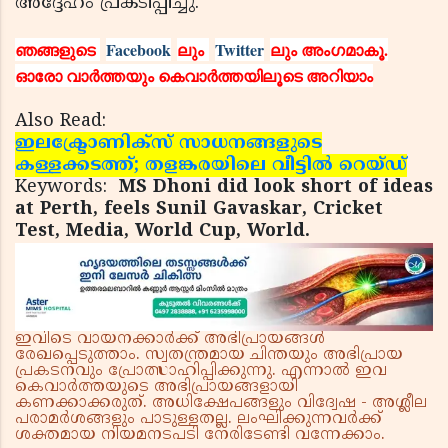
അദ്ദേഹം പ്രകടിപ്പിച്ചു.
ഞങ്ങളുടെ
Facebook
ലും
Twitter
ലും അംഗമാകൂ.
ഓരോ വാര്‍ത്തയും കെവാര്‍ത്തയിലൂടെ അറിയാം
Also Read:
ഇലക്ട്രോണിക്‌സ് സാധനങ്ങളുടെ
കള്ളക്കടത്ത്; തളങ്കരയിലെ വീട്ടില്‍ റെയ്ഡ്
Keywords:
MS Dhoni did look short of ideas
at Perth, feels Sunil Gavaskar, Cricket
Test, Media, World Cup, World.
ഇവിടെ വായനക്കാർക്ക് അഭിപ്രായങ്ങൾ
രേഖപ്പെടുത്താം. സ്വതന്ത്രമായ ചിന്തയും അഭിപ്രായ
പ്രകടനവും പ്രോത്സാഹിപ്പിക്കുന്നു. എന്നാൽ ഇവ
കെവാർത്തയുടെ അഭിപ്രായങ്ങളായി
കണക്കാക്കരുത്. അധിക്ഷേപങ്ങളും വിദ്വേഷ - അശ്ലീല
പരാമർശങ്ങളും പാടുള്ളതല്ല. ലംഘിക്കുന്നവർക്ക്
ശക്തമായ നിയമനടപടി നേരിടേണ്ടി വന്നേക്കാം.