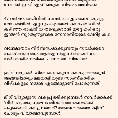
നേടാൻ ഇ പി എഫ് ഒയുടെ നിയമം അറിയാം
47 വർഷം ജയിലിൽ! സവർക്കറല്ല, മണ്ടേലയുമല്ല;
ലോകത്തിൽ ഏറ്റവും കൂടുതൽ കാലം തടവിൽ
കഴിഞ്ഞ രാഷ്ട്രീയ തടവുകാരൻ ഇദ്ദേഹം! ഒരു
ഇന്ത്യൻ സ്വാതന്ത്ര്യസമര സേനാനിയുടെ വേറിട്ട കഥ
വന്ദേമാതരം നിർബന്ധമാക്കുന്നതും സവർക്കറെ
പുകഴ്ത്തുന്നതും ആർഎസ്എസ് അജൻഡ;
സർക്കാരിനെതിരെ പിണറായി വിജയൻ
ക്രിമിനലുകൾ ഹീറോകളാകുന്ന കാലം; അർജുൻ
ആയങ്കിമാരും മലയാളിയുടെ സാംസ്കാരിക
വീഴ്ചകളും; നമ്മൾ എങ്ങോട്ടാണ് പോകുന്നത്
ലീഗ് വിദ്യാഭ്യാസ വകുപ്പ് ഭരിക്കുമ്പോൾ സവർക്കർക്ക്
'വീർ' പട്ടമോ; സംഘപരിവാർ അജണ്ടയ്ക്ക്
പച്ചക്കൊടി കാട്ടുന്നതാര്? മഞ്ചേശ്വരത്തെ ക്വിസ്
ചോദ്യം വിവാദമാവുമ്പോൾ