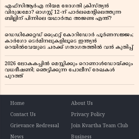
എഫ്സിആർഎ നിയമ ഭേദഗതി ക്രിസ്ത്യൻ
വിരുദ്ധമോ? ഓഗസ്റ്റ് 12-ന് പാർലമെന്റിലെത്തുന്ന
ബില്ലിന് പിന്നിലെ യഥാർത്ഥ അജണ്ട എന്ത്?
ഡെഡിക്കേറ്റഡ് ഫ്രൈറ്റ് കോറിഡോർ പൂർണസജ്ജം;
കാർഗോ ടെർമിനലുകളിലൂടെ ഇന്ത്യൻ
റെയിൽവേയുടെ ചരക്ക് ഗതാഗതത്തിൽ വൻ കുതിപ്പ്
2026 ലോകകപ്പിൽ മെസ്സിക്കും റൊണാൾഡോയ്ക്കും
വധഭീഷണി; ഞെട്ടിക്കുന്ന പോലീസ് രേഖകൾ
പുറത്ത്
Home
About Us
Contact Us
Privacy Policy
Grievance Redressal
Join Kvartha Team Club
News
Business