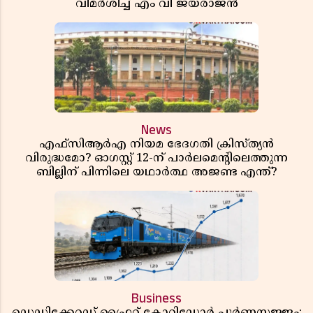
വിമർശിച്ച് എം വി ജയരാജൻ
News
എഫ്സിആർഎ നിയമ ഭേദഗതി ക്രിസ്ത്യൻ
വിരുദ്ധമോ? ഓഗസ്റ്റ് 12-ന് പാർലമെന്റിലെത്തുന്ന
ബില്ലിന് പിന്നിലെ യഥാർത്ഥ അജണ്ട എന്ത്?
Business
ഡെഡിക്കേറ്റഡ് ഫ്രൈറ്റ് കോറിഡോർ പൂർണസജ്ജം;