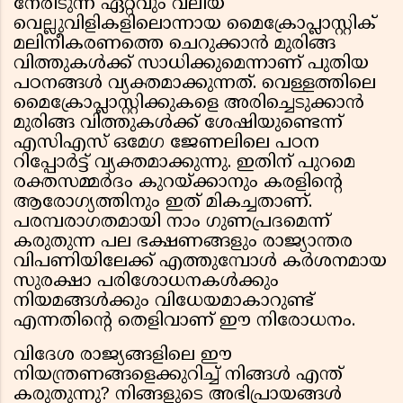
നേരിടുന്ന ഏറ്റവും വലിയ
വെല്ലുവിളികളിലൊന്നായ മൈക്രോപ്ലാസ്റ്റിക്
മലിനീകരണത്തെ ചെറുക്കാൻ മുരിങ്ങ
വിത്തുകൾക്ക് സാധിക്കുമെന്നാണ് പുതിയ
പഠനങ്ങൾ വ്യക്തമാക്കുന്നത്. വെള്ളത്തിലെ
മൈക്രോപ്ലാസ്റ്റിക്കുകളെ അരിച്ചെടുക്കാൻ
മുരിങ്ങ വിത്തുകൾക്ക് ശേഷിയുണ്ടെന്ന്
എസിഎസ് ഒമേഗ ജേണലിലെ പഠന
റിപ്പോർട്ട് വ്യക്തമാക്കുന്നു. ഇതിന് പുറമെ
രക്തസമ്മർദം കുറയ്ക്കാനും കരളിൻ്റെ
ആരോഗ്യത്തിനും ഇത് മികച്ചതാണ്.
പരമ്പരാഗതമായി നാം ഗുണപ്രദമെന്ന്
കരുതുന്ന പല ഭക്ഷണങ്ങളും രാജ്യാന്തര
വിപണിയിലേക്ക് എത്തുമ്പോൾ കർശനമായ
സുരക്ഷാ പരിശോധനകൾക്കും
നിയമങ്ങൾക്കും വിധേയമാകാറുണ്ട്
എന്നതിൻ്റെ തെളിവാണ് ഈ നിരോധനം.
വിദേശ രാജ്യങ്ങളിലെ ഈ
നിയന്ത്രണങ്ങളെക്കുറിച്ച് നിങ്ങൾ എന്ത്
കരുതുന്നു? നിങ്ങളുടെ അഭിപ്രായങ്ങൾ