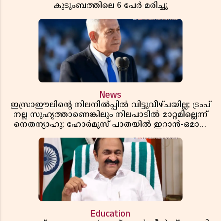
കുടുംബത്തിലെ 6 പേർ മരിച്ചു
News
ഇസ്രാഈലിന്റെ നിലനിൽപ്പിൽ വിട്ടുവീഴ്ചയില്ല; ട്രംപ്
നല്ല സുഹൃത്താണെങ്കിലും നിലപാടിൽ മാറ്റമില്ലെന്ന്
നെതന്യാഹു; ഹോർമുസ് പാതയിൽ ഇറാൻ-ഒമാൻ
ധാരണ, തടസ്സമായി യുഎസ് ഭീഷണി
Education