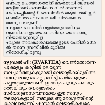
ബാഹ്യ ഉപയോഗത്തിന് മാത്രമായി ലേബൽ
മാറ്റിയാണ് കമ്പനികൾ വിൽക്കുന്നത്
●കോംപ്ലിമെൻ്ററി മെഡിസിൻ ആയി രജിസ്റ്റർ
ചെയ്താൽ ഔഷധമായി വിൽക്കാൻ
അനുവാദമുണ്ട്
●സ്വന്തം പറമ്പിൽ വളർത്തുന്നതിനും
വ്യക്തിഗത ഉപയോഗത്തിനും യാതൊരു
നിയമതടസ്സവുമില്ല
●വ്യാജ അവകാശവാദങ്ങളുടെ പേരിൽ 2019-
ൽ തന്നെ ബ്രസീലിൽ മുരിങ്ങ
നിരോധിച്ചിരുന്നു
ന്യൂഡൽഹി: (KVARTHA)
വെൺമയാർന്ന
പൂക്കളും കാറ്റിൽ ഉലയുന്ന
ഇലച്ചാർത്തുകളുമായി മലയാളിക്ക് മുരിങ്ങ
വെറുമൊരു മരമല്ല, മറിച്ച് ഓർമകളുടെ
പച്ചത്തുരുത്താണ്. ഇലയും പൂവും കായും
തൊലിയും വേരുമടക്കം
സർവഗുണസമ്പന്നമായ ഈ സസ്യം
തലമുറകളായി നമ്മുടെ ആരോഗ്യത്തിൻ്റെ
കാവലാളാണ്. എന്നാൽ മലയാളികളുടെ