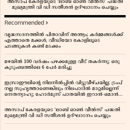
അസാപ് കേരളയുടെ ‘ലാബ് ഓൺ വീൽസ്’ പദ്ധതി
മുഖ്യമന്ത്രി വി ഡി സതീശൻ ഉദ്ഘാടനം ചെയ്യും
Recommended
വൃദ്ധസദനത്തിൽ പിതാവിന് അന്ത്യം; കർമ്മങ്ങൾക്ക്
എത്താതെ മക്കൾ, വീഡിയോ കോളിലൂടെ
ചടങ്ങുകൾ കണ്ട് മടക്കം
മഴയിൽ 100 വർഷം പഴക്കമുള്ള വീട് തകർന്നു; ഒരു
കുടുംബത്തിലെ 6 പേർ മരിച്ചു
ഇസ്രാഈലിന്റെ നിലനിൽപ്പിൽ വിട്ടുവീഴ്ചയില്ല; ട്രംപ്
നല്ല സുഹൃത്താണെങ്കിലും നിലപാടിൽ മാറ്റമില്ലെന്ന്
നെതന്യാഹു; ഹോർമുസ് പാതയിൽ ഇറാൻ-ഒമാൻ
ധാരണ, തടസ്സമായി യുഎസ് ഭീഷണി
അസാപ് കേരളയുടെ ‘ലാബ് ഓൺ വീൽസ്’ പദ്ധതി
മുഖ്യമന്ത്രി വി ഡി സതീശൻ ഉദ്ഘാടനം ചെയ്യും