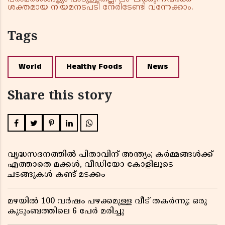
ശക്തമായ നിയമനടപടി നേരിടേണ്ടി വന്നേക്കാം.
Tags
World
Healthy Foods
News
Share this story
വൃദ്ധസദനത്തിൽ പിതാവിന് അന്ത്യം; കർമ്മങ്ങൾക്ക്
എത്താതെ മക്കൾ, വീഡിയോ കോളിലൂടെ
ചടങ്ങുകൾ കണ്ട് മടക്കം
മഴയിൽ 100 വർഷം പഴക്കമുള്ള വീട് തകർന്നു; ഒരു
കുടുംബത്തിലെ 6 പേർ മരിച്ചു