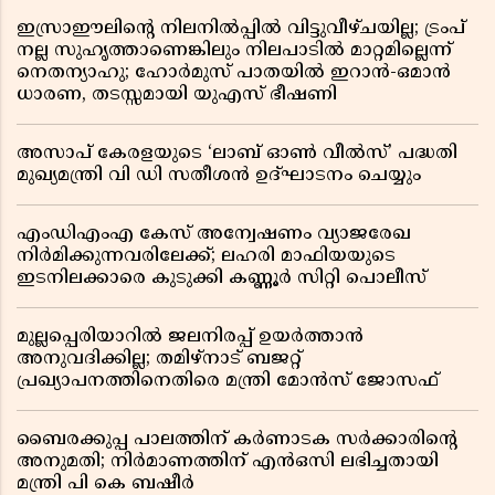
ഇസ്രാഈലിന്റെ നിലനിൽപ്പിൽ വിട്ടുവീഴ്ചയില്ല; ട്രംപ്
നല്ല സുഹൃത്താണെങ്കിലും നിലപാടിൽ മാറ്റമില്ലെന്ന്
നെതന്യാഹു; ഹോർമുസ് പാതയിൽ ഇറാൻ-ഒമാൻ
ധാരണ, തടസ്സമായി യുഎസ് ഭീഷണി
അസാപ് കേരളയുടെ ‘ലാബ് ഓൺ വീൽസ്’ പദ്ധതി
മുഖ്യമന്ത്രി വി ഡി സതീശൻ ഉദ്ഘാടനം ചെയ്യും
എംഡിഎംഎ കേസ് അന്വേഷണം വ്യാജരേഖ
നിർമിക്കുന്നവരിലേക്ക്; ലഹരി മാഫിയയുടെ
ഇടനിലക്കാരെ കുടുക്കി കണ്ണൂർ സിറ്റി പൊലീസ്
മുല്ലപ്പെരിയാറിൽ ജലനിരപ്പ് ഉയർത്താൻ
അനുവദിക്കില്ല; തമിഴ്നാട് ബജറ്റ്
പ്രഖ്യാപനത്തിനെതിരെ മന്ത്രി മോൻസ് ജോസഫ്
ബൈരക്കുപ്പ പാലത്തിന് കർണാടക സർക്കാരിൻ്റെ
അനുമതി; നിർമാണത്തിന് എൻഒസി ലഭിച്ചതായി
മന്ത്രി പി കെ ബഷീർ