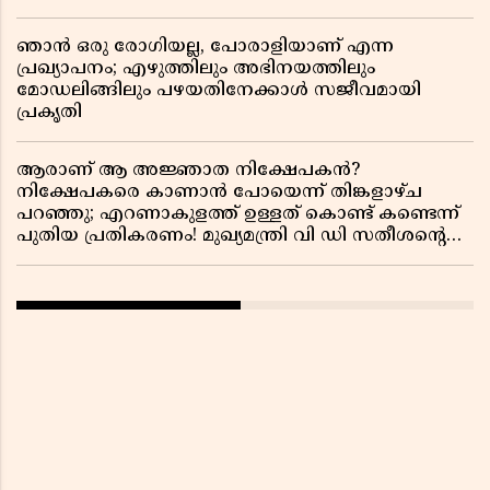
ഞാൻ ഒരു രോഗിയല്ല, പോരാളിയാണ് എന്ന
പ്രഖ്യാപനം; എഴുത്തിലും അഭിനയത്തിലും
മോഡലിങ്ങിലും പഴയതിനേക്കാൾ സജീവമായി
പ്രകൃതി
ആരാണ് ആ അജ്ഞാത നിക്ഷേപകൻ?
നിക്ഷേപകരെ കാണാൻ പോയെന്ന് തിങ്കളാഴ്ച
പറഞ്ഞു; എറണാകുളത്ത് ഉള്ളത് കൊണ്ട് കണ്ടെന്ന്
പുതിയ പ്രതികരണം! മുഖ്യമന്ത്രി വി ഡി സതീശന്റെ
മറ്റൊരു യു-ടേൺ കൂടി വിവാദമാകുമ്പോൾ