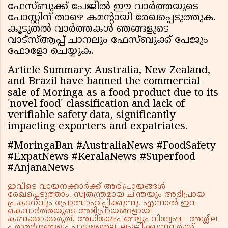
ഫേസ്ബുക്ക് പേജിൽ ഈ വാർത്തയുടെ
പോസ്റ്റിന് താഴെ കമൻ്റായി രേഖപ്പെടുത്തുക.
കൂടുതൽ വാർത്തകൾ ഞങ്ങളുടെ
വാട്സ്ആപ്പ് ചാനലും ഫേസ്ബുക്ക് പേജും
ഫോളോ ചെയ്യുക.
Article Summary: Australia, New Zealand,
and Brazil have banned the commercial
sale of Moringa as a food product due to its
'novel food' classification and lack of
verifiable safety data, significantly
impacting exporters and expatriates.
#MoringaBan #AustraliaNews #FoodSafety
#ExpatNews #KeralaNews #Superfood
#AnjanaNews
ഇവിടെ വായനക്കാർക്ക് അഭിപ്രായങ്ങൾ
രേഖപ്പെടുത്താം. സ്വതന്ത്രമായ ചിന്തയും അഭിപ്രായ
പ്രകടനവും പ്രോത്സാഹിപ്പിക്കുന്നു. എന്നാൽ ഇവ
കെവാർത്തയുടെ അഭിപ്രായങ്ങളായി
കണക്കാക്കരുത്. അധിക്ഷേപങ്ങളും വിദ്വേഷ - അശ്ലീല
പരാമർശങ്ങളും പാടുള്ളതല്ല. ലംഘിക്കുന്നവർക്ക്