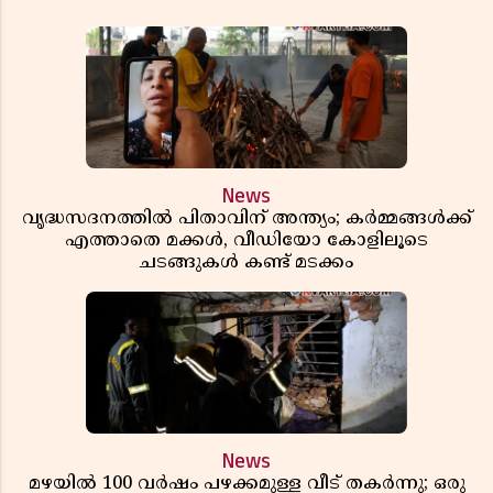
News
വൃദ്ധസദനത്തിൽ പിതാവിന് അന്ത്യം; കർമ്മങ്ങൾക്ക്
എത്താതെ മക്കൾ, വീഡിയോ കോളിലൂടെ
ചടങ്ങുകൾ കണ്ട് മടക്കം
News
മഴയിൽ 100 വർഷം പഴക്കമുള്ള വീട് തകർന്നു; ഒരു