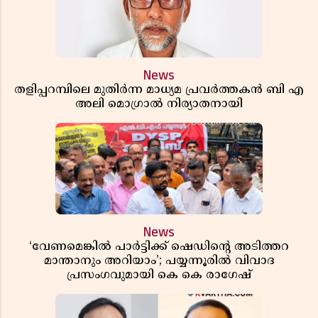
News
തളിപ്പറമ്പിലെ മുതിർന്ന മാധ്യമ പ്രവർത്തകൻ ബി എ
അലി മൊഗ്രാൽ നിര്യാതനായി
News
‘വേണമെങ്കിൽ പാർട്ടിക്ക് ഷെഡിൻ്റെ അടിത്തറ
മാന്താനും അറിയാം’; പയ്യന്നൂരിൽ വിവാദ
പ്രസംഗവുമായി കെ കെ രാഗേഷ്