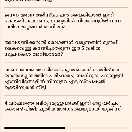
ജനന-മരണ രജിസ്ട്രേഷൻ വൈകിയാൽ ഇനി
കോടതി കയറണം; ഇന്ത്യയിൽ നിയമങ്ങളിൽ വന്ന
വലിയ മാറ്റങ്ങൾ അറിയാം
അവഗണിക്കരുത്! രോഗങ്ങൾ വരുന്നതിന് മുൻപ്
കൈവെള്ള കാണിച്ചുതരുന്ന ഈ 5 വലിയ
സൂചനകൾ അറിയാമോ?
ഓണക്കാലത്തെ തിരക്ക് കുറയ്ക്കാൻ റെയിൽവേ;
യാത്രാക്ലേശത്തിന് പരിഹാരം; ബംഗ്ളൂരു, ഹുബ്ബള്ളി
എന്നിവിടങ്ങളിൽ നിന്നുള്ള എട്ട് സ്പെഷ്യൽ
ട്രെയിനുകൾ നീട്ടി
4 വർഷത്തെ ബിരുദമുള്ളവർക്ക് ഇനി ഒരു വർഷം
കൊണ്ട് പിജി; പുതിയ മാർഗരേഖയുമായി യുജിസി