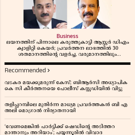
Business
ലയനത്തിന് പിന്നാലെ കരുത്തുകാട്ടി ആസ്റ്റർ ഡിഎം
ക്വാളിറ്റി കെയർ; പ്രവർത്തന ലാഭത്തിൽ 30
ശതമാനത്തിൻ്റെ വളർച്ച, വരുമാനത്തിലും
ലാഭത്തിലും വൻ കുതിപ്പ് രേഖപ്പെടുത്തി ആദ്യ പാദ
റിപ്പോർട്ട് പുറത്ത്
Recommended
വടകര മയക്കുമരുന്ന് കേസ്; ബിആർസി അധ്യാപിക
കെ സി കീർത്തനയെ പോലീസ് കസ്റ്റഡിയിൽ വിട്ടു
തളിപ്പറമ്പിലെ മുതിർന്ന മാധ്യമ പ്രവർത്തകൻ ബി എ
അലി മൊഗ്രാൽ നിര്യാതനായി
‘വേണമെങ്കിൽ പാർട്ടിക്ക് ഷെഡിൻ്റെ അടിത്തറ
മാന്താനും അറിയാം’; പയ്യന്നൂരിൽ വിവാദ