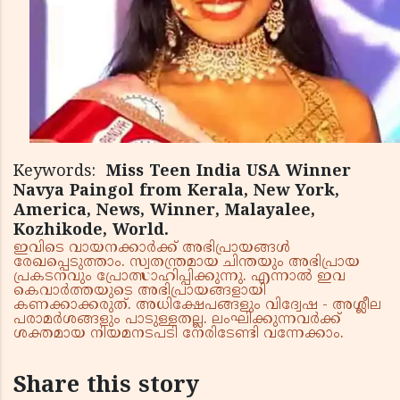
Keywords:
Miss Teen India USA Winner
Navya Paingol from Kerala, New York,
America, News, Winner, Malayalee,
Kozhikode, World.
ഇവിടെ വായനക്കാർക്ക് അഭിപ്രായങ്ങൾ
രേഖപ്പെടുത്താം. സ്വതന്ത്രമായ ചിന്തയും അഭിപ്രായ
പ്രകടനവും പ്രോത്സാഹിപ്പിക്കുന്നു. എന്നാൽ ഇവ
കെവാർത്തയുടെ അഭിപ്രായങ്ങളായി
കണക്കാക്കരുത്. അധിക്ഷേപങ്ങളും വിദ്വേഷ - അശ്ലീല
പരാമർശങ്ങളും പാടുള്ളതല്ല. ലംഘിക്കുന്നവർക്ക്
ശക്തമായ നിയമനടപടി നേരിടേണ്ടി വന്നേക്കാം.
Share this story