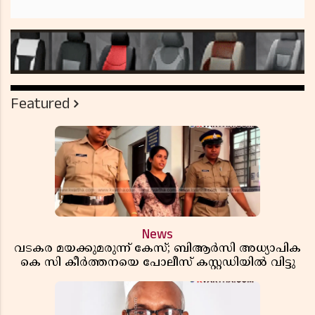
Featured
News
വടകര മയക്കുമരുന്ന് കേസ്; ബിആർസി അധ്യാപിക
കെ സി കീർത്തനയെ പോലീസ് കസ്റ്റഡിയിൽ വിട്ടു