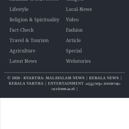
Lifestyle
Local-News
Religion & Spirituality
Video
Fact-Check
Fashion
Travel & Tourism
Article
Agriculture
Special
Latest News
Webstories
©
2026
‧ KVARTHA: MALAYALAM NEWS | KERALA NEWS |
KERALA VARTHA | ENTERTAINMENT ചുറ്റുവട്ടം മലയാളം
വാര്‍ത്തകൾ |