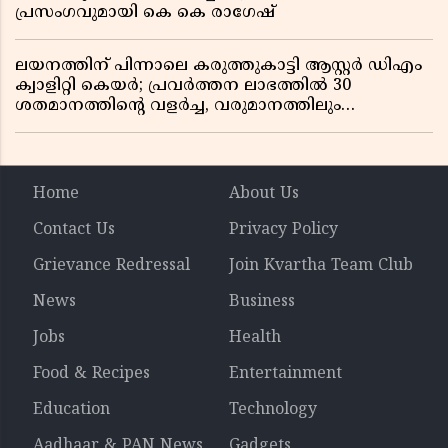
പ്രസംഗവുമായി കെ കെ രാഗേഷ്
ലയനത്തിന് പിന്നാലെ കരുത്തുകാട്ടി ആസ്റ്റർ ഡിഎം
ക്വാളിറ്റി കെയർ; പ്രവർത്തന ലാഭത്തിൽ 30
ശതമാനത്തിൻ്റെ വളർച്ച, വരുമാനത്തിലും
ലാഭത്തിലും വൻ കുതിപ്പ് രേഖപ്പെടുത്തി ആദ്യ പാദ
റിപ്പോർട്ട് പുറത്ത്
Home
About Us
Contact Us
Privacy Policy
Grievance Redressal
Join Kvartha Team Club
News
Business
Jobs
Health
Food & Recipes
Entertainment
Education
Technology
Aadhaar & PAN News
Gadgets