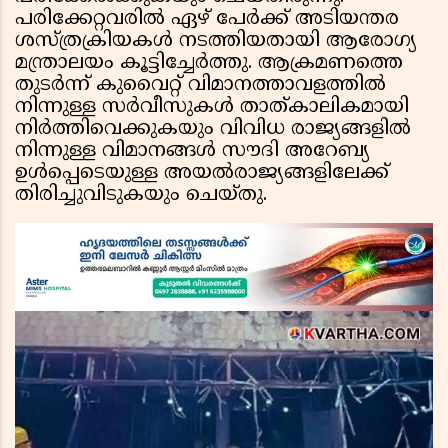
പരിക്കേറ്റവരിൽ ഏഴ് പേർക്ക് അടിയന്തര
ശസ്ത്രക്രിയകൾ നടത്തിയതായി ആരോഗ്യ
മന്ത്രാലയം കൂട്ടിച്ചേർത്തു. ആക്രമണത്തെ
തുടർന്ന് കുവൈറ്റ് വിമാനത്താവളത്തിൽ
നിന്നുള്ള സർവീസുകൾ താത്കാലികമായി
നിർത്തിവെക്കുകയും വിവിധ രാജ്യങ്ങളിൽ
നിന്നുള്ള വിമാനങ്ങൾ സൗദി അറേബ്യ
ഉൾപ്പെടെയുള്ള അയൽരാജ്യങ്ങളിലേക്ക്
തിരിച്ചുവിടുകയും ചെയ്തു.