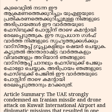
കുവൈറ്റിൽ നടന്ന ഈ
ആക്രമണത്തെക്കുറിച്ചും യുഎഇയുടെ
പ്രതികരണത്തെക്കുറിച്ചുമുള്ള നിങ്ങളുടെ
അഭിപ്രായങ്ങൾ ഈ വാർത്തയുടെ
ഫേസ്ബുക്ക് പോസ്റ്റിന് താഴെ കമന്റായി
രേഖപ്പെടുത്തുക. ഈ സുപ്രധാന ഗൾഫ്
വാർത്ത നിങ്ങളുടെ സുഹൃത്തുക്കൾക്കും
വാട്സ്ആപ്പ് ഗ്രൂപ്പുകളിലും ഷെയർ ചെയ്യുക.
കൂടുതൽ അന്താരാഷ്ട്ര വാർത്തകളും
വിവരങ്ങളും അറിയാൻ ഞങ്ങളുടെ
വാട്സ്ആപ്പ് ചാനലും ഫേസ്ബുക്ക് പേജും
ഫോളോ ചെയ്യുക. അഭിപ്രായം ഞങ്ങളുടെ
ഫേസ്ബുക്ക് പേജിൽ ഈ വാർത്തയുടെ
പോസ്റ്റിന് താഴെ കമന്റായി
രേഖപ്പെടുത്താനും മറക്കരുത്.
Article Summary: The UAE strongly
condemned an Iranian missile and drone
attack on Kuwait International Airport and
diplomatic missions that resulted in one