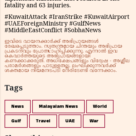
fatality and 63 injuries.
#KuwaitAttack #IranStrike #KuwaitAirport
#UAEForeignMinistry #GulfNews
#MiddleEastConflict #SobhaNews
ഇവിടെ വായനക്കാർക്ക് അഭിപ്രായങ്ങൾ
രേഖപ്പെടുത്താം. സ്വതന്ത്രമായ ചിന്തയും അഭിപ്രായ
പ്രകടനവും പ്രോത്സാഹിപ്പിക്കുന്നു. എന്നാൽ ഇവ
കെവാർത്തയുടെ അഭിപ്രായങ്ങളായി
കണക്കാക്കരുത്. അധിക്ഷേപങ്ങളും വിദ്വേഷ - അശ്ലീല
പരാമർശങ്ങളും പാടുള്ളതല്ല. ലംഘിക്കുന്നവർക്ക്
ശക്തമായ നിയമനടപടി നേരിടേണ്ടി വന്നേക്കാം.
Tags
News
Malayalam News
World
Gulf
Travel
UAE
War