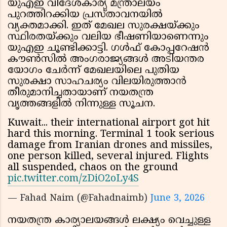
യുഎഇ വിദേശകാര്യ മന്ത്രാലയം
പുറത്തിറക്കിയ പ്രസ്താവനയിൽ
വ്യക്തമാക്കി. ഇത് മേഖല സുരക്ഷയ്ക്കും
സ്ഥിരതയ്ക്കും വലിയ ഭീഷണിയാണെന്നും
യുഎഇ ചൂണ്ടിക്കാട്ടി. ഗൾഫ് കോപ്പറേഷൻ
കൗൺസിൽ അംഗരാജ്യങ്ങൾ അടിയന്തര
യോഗം ചേർന്ന് മേഖലയിലെ പുതിയ
സുരക്ഷാ സാഹചര്യം വിലയിരുത്താൻ
തീരുമാനിച്ചതായാണ് നയതന്ത്ര
വൃത്തങ്ങളിൽ നിന്നുള്ള സൂചന.
Kuwait... their international airport got hit
hard this morning. Terminal 1 took serious
damage from Iranian drones and missiles,
one person killed, several injured. Flights
all suspended, chaos on the ground
pic.twitter.com/zDiO2oLy4S
— Fahad Naim (@Fahadnaimb)
June 3, 2026
നയതന്ത്ര കാര്യാലയങ്ങൾ ലക്ഷ്യം വെച്ചുള്ള