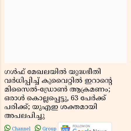
ഗൾഫ് മേഖലയിൽ യുദ്ധഭീതി
വർധിപ്പിച്ച് കുവൈറ്റിൽ ഇറാൻ്റെ
മിസൈൽ-ഡ്രോൺ ആക്രമണം;
ഒരാൾ കൊല്ലപ്പെട്ടു, 63 പേർക്ക്
പരിക്ക്; യുഎഇ ശക്തമായി
അപലപിച്ചു
Channel
Group