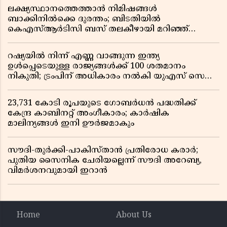
ലക്ഷ്യസ്ഥാനത്തെത്താൻ നിമിഷങ്ങൾ
ബാക്കിനിൽക്കെ ദുരന്തം; ബിടതിയിൽ
കെഎസ്ആർടിസി ബസ് തലകീഴായി മറിഞ്ഞ്
ഡ്രൈവറും കണ്ടക്ടറും മരിച്ചു
റഷ്യയിൽ നിന്ന് എണ്ണ വാങ്ങുന്ന ഇന്ത്യ
ഉൾപ്പെടെയുള്ള രാജ്യങ്ങൾക്ക് 100 ശതമാനം
നികുതി; ട്രംപിന് അധികാരം നൽകി യുഎസ് സെനറ്റ്
ബിൽ പാസാക്കി
23,731 കോടി രൂപയുടെ ഗോബർധൻ പദ്ധതിക്ക്
കേന്ദ്ര കാബിനറ്റ് അംഗീകാരം; കാർഷിക
മാലിന്യങ്ങൾ ഇനി ഊർജമാകും
സൗദി-തുർക്കി-പാകിസ്താൻ പ്രതിരോധ കരാർ;
പുതിയ സൈനിക ചേരിയല്ലെന്ന് സൗദി അറേബ്യ,
വിമർശനവുമായി ഇറാൻ
Home
About Us