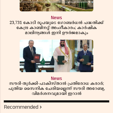
News
23,731 കോടി രൂപയുടെ ഗോബർധൻ പദ്ധതിക്ക്
കേന്ദ്ര കാബിനറ്റ് അംഗീകാരം; കാർഷിക
മാലിന്യങ്ങൾ ഇനി ഊർജമാകും
News
സൗദി-തുർക്കി-പാകിസ്താൻ പ്രതിരോധ കരാർ;
പുതിയ സൈനിക ചേരിയല്ലെന്ന് സൗദി അറേബ്യ,
വിമർശനവുമായി ഇറാൻ
Recommended