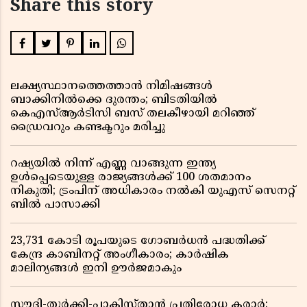
Share this story
ലക്ഷ്യസ്ഥാനത്തെത്താൻ നിമിഷങ്ങൾ
ബാക്കിനിൽക്കെ ദുരന്തം; ബിടതിയിൽ
കെഎസ്ആർടിസി ബസ് തലകീഴായി മറിഞ്ഞ്
ഡ്രൈവറും കണ്ടക്ടറും മരിച്ചു
റഷ്യയിൽ നിന്ന് എണ്ണ വാങ്ങുന്ന ഇന്ത്യ
ഉൾപ്പെടെയുള്ള രാജ്യങ്ങൾക്ക് 100 ശതമാനം
നികുതി; ട്രംപിന് അധികാരം നൽകി യുഎസ് സെനറ്റ്
ബിൽ പാസാക്കി
23,731 കോടി രൂപയുടെ ഗോബർധൻ പദ്ധതിക്ക്
കേന്ദ്ര കാബിനറ്റ് അംഗീകാരം; കാർഷിക
മാലിന്യങ്ങൾ ഇനി ഊർജമാകും
സൗദി-തുർക്കി-പാകിസ്താൻ പ്രതിരോധ കരാർ;