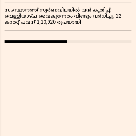
സംസ്ഥാനത്ത് സ്വർണവിലയിൽ വൻ കുതിപ്പ്;
വെള്ളിയാഴ്ച വൈകുന്നേരം വീണ്ടും വർധിച്ചു, 22
കാരറ്റ് പവന് 1,10,920 രൂപയായി