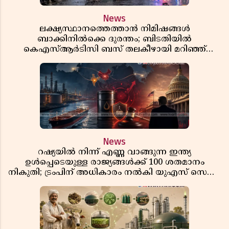
News
ലക്ഷ്യസ്ഥാനത്തെത്താൻ നിമിഷങ്ങൾ
ബാക്കിനിൽക്കെ ദുരന്തം; ബിടതിയിൽ
കെഎസ്ആർടിസി ബസ് തലകീഴായി മറിഞ്ഞ്
ഡ്രൈവറും കണ്ടക്ടറും മരിച്ചു
News
റഷ്യയിൽ നിന്ന് എണ്ണ വാങ്ങുന്ന ഇന്ത്യ
ഉൾപ്പെടെയുള്ള രാജ്യങ്ങൾക്ക് 100 ശതമാനം
നികുതി; ട്രംപിന് അധികാരം നൽകി യുഎസ് സെനറ്റ്
ബിൽ പാസാക്കി