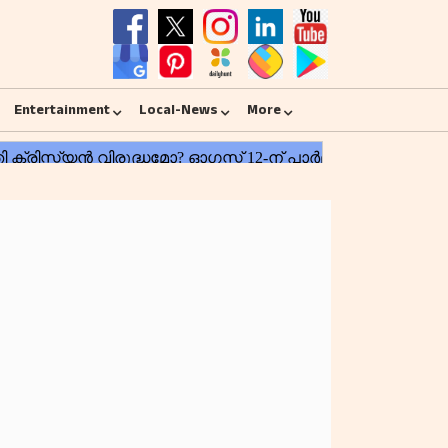
Entertainment
Local-News
More