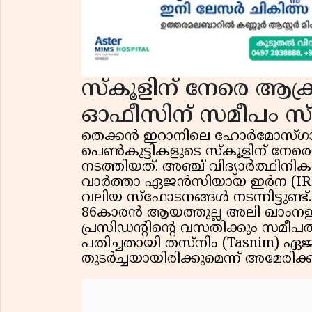
സ്കൂളിന് നേരെ ആക
ഓഫീസിന് സമീപം സ
തെക്കൻ ഇറാനിലെ ഹോർമോസ്ഗാൻ പ
പെൺകുട്ടികളുടെ സ്കൂളിന് 
നടത്തിയത്. അഞ്ച് വിദ്യാർത്ഥിനി
വാർത്താ ഏജൻസിയായ ഇർന (IRNA) 
വലിയ സ്ഫോടനങ്ങൾ നടന്നിട്ടുണ്
86കാരൻ ആയത്തുല്ല അലി ഖാംനഇ
പ്രസിഡന്റിന്റെ വസതിക്കും സമീ
പതിച്ചതായി തസ്നിം (Tasnim) ഏജ
തുടർച്ചയായിരിക്കുമെന്ന് അമേരിക്കൻ 