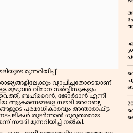
R
അ
പ
ആ
വ
എ
ക്
പാ
യ
ിയുടെ മുന്നറിയിപ്പ്
ഡ
പ
്യങ്ങളിലേക്കും വ്യാപിച്ചതോടെയാണ്
ട
ുള്ള മുഴുവൻ വിമാന സർവ്വീസുകളും
റ
 കുവൈത്ത്, ബഹ്റൈൻ, ജോർദാൻ എന്നീ
വ
്തിയ ആക്രമണങ്ങളെ സൗദി അറേബ്യ
2
ങ്ങളുടെ പരമാധികാരവും അന്താരാഷ്ട്ര
റ
ം നടപടികൾ തുടർന്നാൽ ഗുരുതരമായ
ഞ
്ന് സൗദി മുന്നറിയിപ്പ് നൽകി.
പു