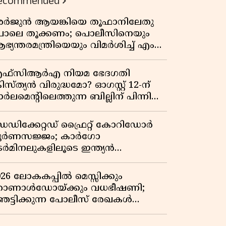
ecommended
ർജുൻ ആയങ്കിയെ തൂഫാനിലേതു
ോലെ തൂക്കണം; പൊലീസിനെയും
ഭ്യന്തരമന്ത്രിയെയും വിമർശിച്ച് എം
ി ജയരാജൻ
ഫ്സിആർഎ നിയമ ഭേദഗതി
രിസ്ത്യൻ വിരുദ്ധമോ? ഓഗസ്റ്റ് 12-ന്
ർലമെന്റിലെത്തുന്ന ബില്ലിന് പിന്നിലെ
ഥാർത്ഥ അജണ്ട എന്ത്?
െഡിക്കേറ്റഡ് ഫ്രൈറ്റ് കോറിഡോർ
ൂർണസജ്ജം; കാർഗോ
െർമിനലുകളിലൂടെ ഇന്ത്യൻ
െയിൽവേയുടെ ചരക്ക് ഗതാഗതത്തിൽ
ൻ കുതിപ്പ്
026 ലോകകപ്പിൽ മെസ്സിക്കും
ൊണാൾഡോയ്ക്കും വധഭീഷണി;
െട്ടിക്കുന്ന പോലീസ് രേഖകൾ
റത്ത്