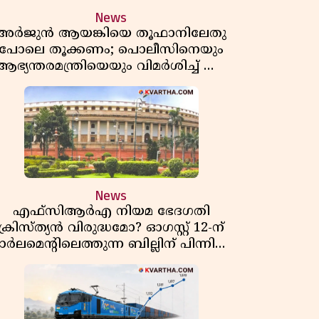
News
അർജുൻ ആയങ്കിയെ തൂഫാനിലേതു
പോലെ തൂക്കണം; പൊലീസിനെയും
ആഭ്യന്തരമന്ത്രിയെയും വിമർശിച്ച് എം
വി ജയരാജൻ
News
എഫ്സിആർഎ നിയമ ഭേദഗതി
ക്രിസ്ത്യൻ വിരുദ്ധമോ? ഓഗസ്റ്റ് 12-ന്
ാർലമെന്റിലെത്തുന്ന ബില്ലിന് പിന്നിലെ
യഥാർത്ഥ അജണ്ട എന്ത്?