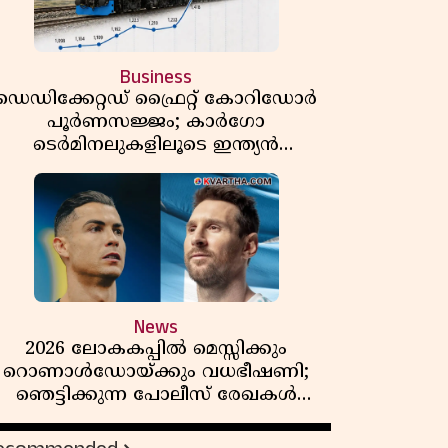
Business
ഡെഡിക്കേറ്റഡ് ഫ്രൈറ്റ് കോറിഡോർ
പൂർണസജ്ജം; കാർഗോ
ടെർമിനലുകളിലൂടെ ഇന്ത്യൻ
െയിൽവേയുടെ ചരക്ക് ഗതാഗതത്തിൽ
വൻ കുതിപ്പ്
News
2026 ലോകകപ്പിൽ മെസ്സിക്കും
റൊണാൾഡോയ്ക്കും വധഭീഷണി;
ഞെട്ടിക്കുന്ന പോലീസ് രേഖകൾ
പുറത്ത്