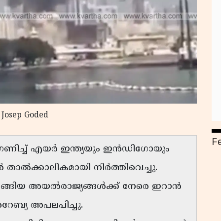
y Josep Goded
F
ഗണിച്ച് എയർ ഇന്ത്യയും ഇൻഡിഗോയും
ൾ താൽക്കാലികമായി നിർത്തിവെച്ചു.
ങ്ങിയ അയൽരാജ്യങ്ങൾക്ക് നേരെ ഇറാൻ
േബ്യ അപലപിച്ചു.