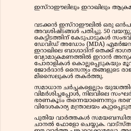
ഇസ്റാഈലിലും ഇറാഖിലും ആക്
വടക്കൻ ഇസ്റാഈലിൽ ഒരു ഒൻപത്
അവശിഷ്ടങ്ങൾ പതിച്ചു. 50 വയസ്സുള
കെട്ടിടത്തിന് കേടുപാടുകൾ സം
ഡേവിഡ് അഡോം (MDA) എമർജൻസി 
ഇറാഖിലെ ബാഗ്ദാദിന് തെക്ക് ഭാ
വ്യോമാക്രമണത്തിൽ ഇറാൻ അനുക
പോരാളികൾ കൊല്ലപ്പെടുകയും മൂന്
ജോർദാൻ സൈന്യം തങ്ങളുടെ രാജ്യത്ത
മിസൈലുകൾ തകർത്തു.
സമാധാന ചർച്ചകളെല്ലാം യുദ്ധത്തിനു
വിമർശിച്ചപ്പോൾ, നിലവിലെ സംഘ
ഭരണകൂടം തന്നെയാണെന്നും ഭരണമ
വിദേശകാര്യ മന്ത്രാലയം കുറ്റപ്പെടുത
പുതിയ വാർത്തകൾ സമയബന്ധിതമാ
ചാനൽ ഫോളോ ചെയ്യുക. വാട്സ്ആപ്