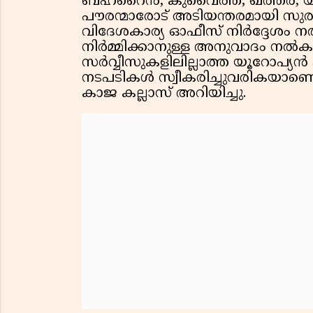
ബഹ്റൈൻ, കുവൈത്ത്, ഖത്തർ, യു.
പൗരന്മാരോട് അടിയന്തരമായി സുരക്
വിദേശകാര്യ ഓഫീസ് നിർദ്ദേശം 
നിർമ്മിക്കാനുള്ള അനുവാദം നൽകരു
സർവ്വീസുകളിലില്ലാത്ത യൂറോപ്യൻ 
നടപടികൾ സ്വീകരിച്ചുവരികയാണെ
കാജ കല്ലാസ് അറിയിച്ചു.