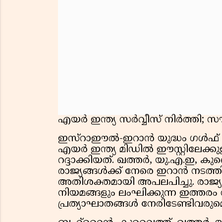
എയർ ഇന്ത്യ സർവ്വീസ് നിർത്തി; സൗദ
ഇസ്റാഈൽ-ഇറാൻ യുദ്ധം ഗൾഫ് രാജ
എയർ ഇന്ത്യ മിഡിൽ ഈസ്റ്റിലേക്ക
റദ്ദാക്കിയത്. ഖത്തർ, യു.എ.ഇ,
രാജ്യങ്ങൾക്ക് നേരെ ഇറാൻ നടത
അതിശക്തമായി അപലപിച്ചു. രാജ്യ
നിയമങ്ങളും ലംഘിക്കുന്ന ഇത്തര
പ്രത്യാഘാതങ്ങൾ നേരിടേണ്ടിവരുമെന