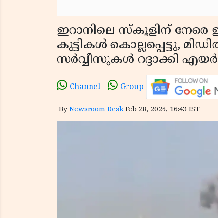
ഇറാനിലെ സ്കൂളിന് നേര
കുട്ടികൾ കൊല്ലപ്പെട്ടു, മിഡ
സർവ്വീസുകൾ റദ്ദാക്കി എയർ 
Channel
Group
By
Newsroom Desk
Feb 28, 2026, 16:43 IST