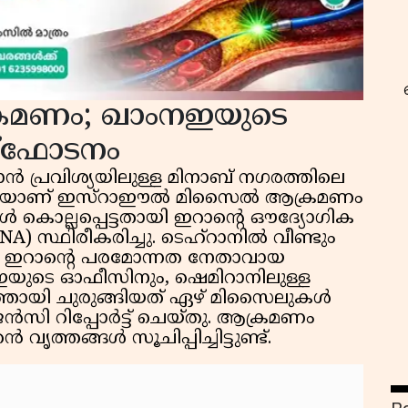
്രമണം; ഖാംനഇയുടെ
്ഫോടനം
റ
്രവിശ്യയിലുള്ള മിനാബ് നഗരത്തിലെ
നേരെയാണ് ഇസ്റാഈൽ മിസൈൽ ആക്രമണം
കൾ കൊല്ലപ്പെട്ടതായി ഇറാന്റെ ഔദ്യോഗിക
സ്ഥിരീകരിച്ചു. ടെഹ്റാനിൽ വീണ്ടും
ട്. ഇറാന്റെ പരമോന്നത നേതാവായ
യുടെ ഓഫീസിനും, ഷെമിറാനിലുള്ള
പത്തായി ചുരുങ്ങിയത് ഏഴ് മിസൈലുകൾ
ൻസി റിപ്പോർട്ട് ചെയ്തു. ആക്രമണം
വൃത്തങ്ങൾ സൂചിപ്പിച്ചിട്ടുണ്ട്.