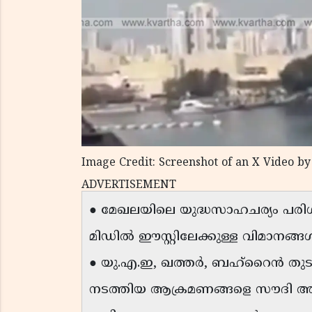
Image Credit: Screenshot of an X Video b
ADVERTISEMENT
● മേഖലയിലെ യുദ്ധസാഹചര്യം പരി
മിഡിൽ ഈസ്റ്റിലേക്കുള്ള വിമാനങ്ങ
● യു.എ.ഇ, ഖത്തർ, ബഹ്റൈൻ തുട
നടത്തിയ ആക്രമണങ്ങളെ സൗദി അറ