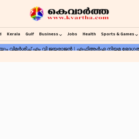
d
Kerala
Gulf
Business
Jobs
Health
Sports & Games