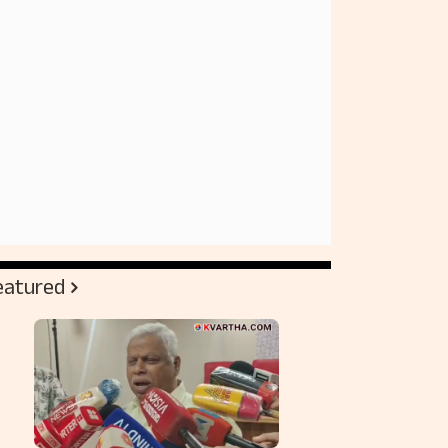
eatured