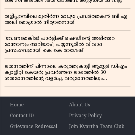
കെ സി കീർത്തനയെ പോലീസ് കസ്റ്റഡിയിൽ വിട്ടു
തളിപ്പറമ്പിലെ മുതിർന്ന മാധ്യമ പ്രവർത്തകൻ ബി എ
അലി മൊഗ്രാൽ നിര്യാതനായി
‘വേണമെങ്കിൽ പാർട്ടിക്ക് ഷെഡിൻ്റെ അടിത്തറ
മാന്താനും അറിയാം’; പയ്യന്നൂരിൽ വിവാദ
പ്രസംഗവുമായി കെ കെ രാഗേഷ്
ലയനത്തിന് പിന്നാലെ കരുത്തുകാട്ടി ആസ്റ്റർ ഡിഎം
ക്വാളിറ്റി കെയർ; പ്രവർത്തന ലാഭത്തിൽ 30
ശതമാനത്തിൻ്റെ വളർച്ച, വരുമാനത്തിലും
ലാഭത്തിലും വൻ കുതിപ്പ് രേഖപ്പെടുത്തി ആദ്യ പാദ
റിപ്പോർട്ട് പുറത്ത്
Home
About Us
Contact Us
Privacy Policy
Grievance Redressal
Join Kvartha Team Club