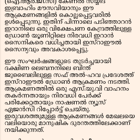
(ഐ.ആർ.ജി.സി) കേണൽ സയ്യിദ്
ഇബ്രാഹിം മൗസവിയാനും ഈ
ആക്രമണങ്ങളിൽ കൊല്ലപ്പെട്ടവരിൽ
ഉൾപ്പെടുന്നു. ഇതിന് പിന്നാലെ പടിഞ്ഞാറൻ
ഇറാനിലെ ഒരു വിക്ഷേപണ കേന്ദ്രത്തിലുള്ള
ഡ്രോൺ യൂണിറ്റിലെ നിരവധി ഇറാൻ
സൈനികരെ വധിച്ചതായി ഇസ്റാഈൽ
സൈന്യവും അവകാശപ്പെട്ടു.
ഈ സംഘർഷങ്ങളുടെ തുടർച്ചയായി
ദക്ഷിണ ലെബനനിലെ ബിന്ത്
ജുബൈലിലുള്ള സഫ് അൽ-ഹവ പ്രദേശത്ത്
ഇസ്റാഈൽ ഡ്രോൺ ആക്രമണം നടത്തി.
ആക്രമണത്തിൽ ഒരു എസ്.യു.വി വാഹനം
തകർന്നതായും നിരവധി പേർക്ക്
പരിക്കേറ്റതായും നാഷണൽ ന്യൂസ്
ഏജൻസി റിപ്പോർട്ട് ചെയ്തു.
ഇരുവശത്തുമുള്ള ആക്രമണങ്ങൾ മേഖലയെ
വലിയൊരു മാനുഷിക ദുരന്തത്തിലേക്കാണ്
നയിക്കുന്നത്.