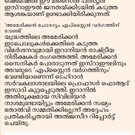
ഷെമേഷിൽ ഈ മിസൈൽ പതിച്ചത്
ഇസ്റാഈൽ ജനതയ്ക്കിടയിൽ കടുത്ത
ആശങ്കയാണ് ഉണ്ടാക്കിയിരിക്കുന്നത്.
'അമേരിക്കൻ പോരാട്ടം എപ്‌സ്റ്റൈൻ വർഗത്തിന്
വേണ്ടി'
യുദ്ധത്തിലെ അമേരിക്കൻ
ഇടപെടലുകൾക്കെതിരെ കടുത്ത
വിമർശനവുമായി ഇറാനിയൻ രാഷ്ട്രീയ
നിരീക്ഷകർ രംഗത്തെത്തി. അമേരിക്കൻ
സൈനികർ പോരാടുന്നത് ഇസ്റാഈലിനും
അവരുടെ 'എപ്‌സ്റ്റൈൻ വർഗത്തിനും'
വേണ്ടിയാണെന്ന് ടെഹ്റാൻ
സർവകലാശാലയിലെ പ്രൊഫസർ ഫൊആദ്
ഇസാദി കുറ്റപ്പെടുത്തി. ഇറാനിൽ
അതിരൂക്ഷമായ സിവിലിയൻ
നാശമുണ്ടായിട്ടും അമേരിക്കൻ സഖ്യം
തോൽവി സമ്മതിക്കില്ലെന്ന് അദ്ദേഹം
പ്രതികരിച്ചതായി അൽജസീറ റിപ്പോർട്ട്
ചെയ്തു.