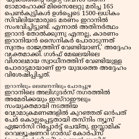
'യുദ്ധത്തിന്റെ ആദ്യ ദിവസം തന്നെ
ടോമാഹോക്ക് മിസൈലേറ്റു മരിച്ച 165
പെൺകുട്ടികൾ ഉൾപ്പെടെ 1500-ലധികം
സിവിലിയന്മാരുടെ മരണം ഇറാനിൽ
സംഭവിച്ചിട്ടുണ്ട്. എന്നാൽ അതിനർത്ഥം
ഇറാൻ തോൽക്കുന്നു എന്നല്ല, കാരണം
ഇറാനിയൻ സൈനികർ പോരാടുന്നത്
സ്വന്തം രാജ്യത്തിന് വേണ്ടിയാണ്,' അദ്ദേഹം
വ്യക്തമാക്കി. ഗൾഫ് മേഖലയിലെ
വിശാലമായ സ്വാധീനത്തിന് വേണ്ടിയുള്ള
പോരാട്ടമായാണ് ഈ യുദ്ധത്തെ അദ്ദേഹം
വിശേഷിപ്പിച്ചത്.
ഇറാനിലും ലെബനനിലും ചോരപ്പുഴ
ഇറാനിലെ അലിഗുദർസ് നഗരത്തിൽ
അമേരിക്കയും ഇസ്റാഈലും
സംയുക്തമായി നടത്തിയ
വ്യോമാക്രമണങ്ങളിൽ കുറഞ്ഞത് ഒൻപത്
പേർ കൊല്ലപ്പെട്ടതായി തസ്നിം ന്യൂസ്
ഏജൻസി റിപ്പോർട്ട് ചെയ്തു. ഇസ്ലാമിക്
റെവല്യൂഷണറി ഗാർഡ് കോർപ്സ്