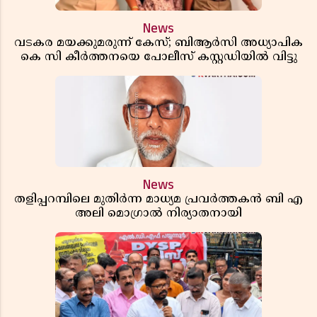
News
വടകര മയക്കുമരുന്ന് കേസ്; ബിആർസി അധ്യാപിക
കെ സി കീർത്തനയെ പോലീസ് കസ്റ്റഡിയിൽ വിട്ടു
News
തളിപ്പറമ്പിലെ മുതിർന്ന മാധ്യമ പ്രവർത്തകൻ ബി എ
അലി മൊഗ്രാൽ നിര്യാതനായി