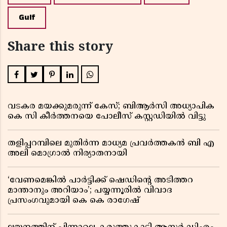
Gulf
Share this story
വടകര മയക്കുമരുന്ന് കേസ്; ബിആർസി അധ്യാപിക
കെ സി കീർത്തനയെ പോലീസ് കസ്റ്റഡിയിൽ വിട്ടു
തളിപ്പറമ്പിലെ മുതിർന്ന മാധ്യമ പ്രവർത്തകൻ ബി എ
അലി മൊഗ്രാൽ നിര്യാതനായി
‘വേണമെങ്കിൽ പാർട്ടിക്ക് ഷെഡിൻ്റെ അടിത്തറ
മാന്താനും അറിയാം’; പയ്യന്നൂരിൽ വിവാദ
പ്രസംഗവുമായി കെ കെ രാഗേഷ്