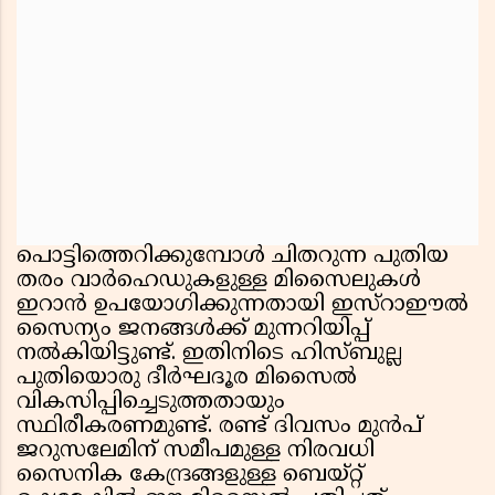
പൊട്ടിത്തെറിക്കുമ്പോൾ ചിതറുന്ന പുതിയ
തരം വാർഹെഡുകളുള്ള മിസൈലുകൾ
ഇറാൻ ഉപയോഗിക്കുന്നതായി ഇസ്റാഈൽ
സൈന്യം ജനങ്ങൾക്ക് മുന്നറിയിപ്പ്
നൽകിയിട്ടുണ്ട്. ഇതിനിടെ ഹിസ്ബുല്ല
പുതിയൊരു ദീർഘദൂര മിസൈൽ
വികസിപ്പിച്ചെടുത്തതായും
സ്ഥിരീകരണമുണ്ട്. രണ്ട് ദിവസം മുൻപ്
ജറുസലേമിന് സമീപമുള്ള നിരവധി
സൈനിക കേന്ദ്രങ്ങളുള്ള ബെയ്റ്റ്