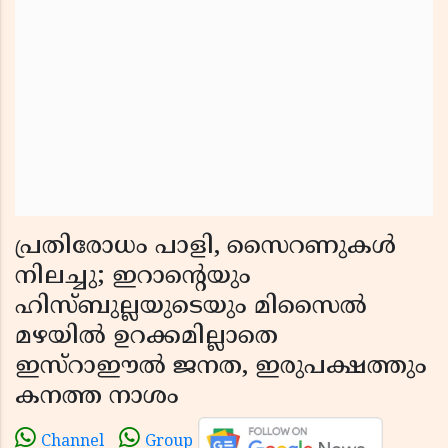
പ്രതിരോധം പാളി, സൈറണുകൾ
നിലച്ചു; ഇറാൻ്റെയും
ഹിസ്ബുല്ലയുടെയും മിസൈൽ
മഴയിൽ ഉറക്കമില്ലാതെ
ഇസ്റാഈൽ ജനത, ഇരുപക്ഷത്തും
കനത്ത നാശം
Channel
Group