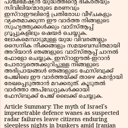
പശ്ചിമേഷ്യൻ യുദ്ധത്തിന്റെ ഭീകരതയും
സിവിലിയന്മാരുടെ മരണവും
ഇസ്റാഈലിന്റെ പ്രതിരോധ വീഴ്ചകളും
വ്യക്തമാക്കുന്ന ഈ വാർത്ത നിങ്ങളുടെ
സുഹൃത്തുക്കൾക്കും വാട്സ്ആപ്പ്
ഗ്രൂപ്പുകളിലും ഷെയർ ചെയ്യുക.
ലോകമെമ്പാടുമുള്ള യുദ്ധ വിവരങ്ങളും
സൈനിക നീക്കങ്ങളും സമയബന്ധിതമായി
അറിയാൻ ഞങ്ങളുടെ വാട്സ്ആപ്പ് ചാനൽ
ഫോളോ ചെയ്യുക. ഇസ്റാഈൽ-ഇറാൻ
പോരാട്ടത്തെക്കുറിച്ചുള്ള നിങ്ങളുടെ
അഭിപ്രായങ്ങൾ ഞങ്ങളുടെ ഫേസ്ബുക്ക്
പേജിലെ ഈ വാർത്തയ്ക്ക് താഴെ കമന്റായി
രേഖപ്പെടുത്താൻ മറക്കരുത്. കൂടുതൽ
വാർത്താ അപ്‌ഡേറ്റുകൾക്കായി
ഫേസ്ബുക്ക് പേജ് ലൈക്ക് ചെയ്യുക.
Article Summary: The myth of Israel's
impenetrable defence wanes as suspected
radar failures leave citizens enduring
sleepless nights in bunkers amid Iranian