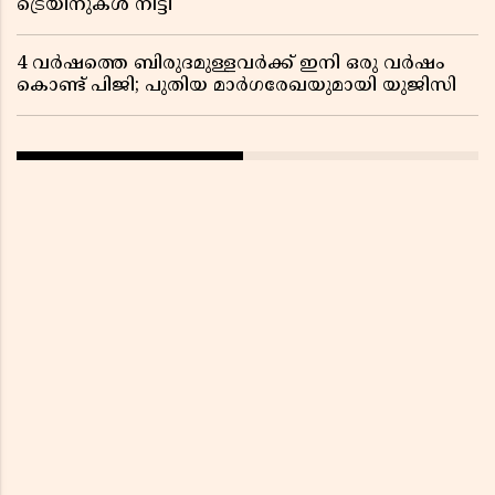
ട്രെയിനുകൾ നീട്ടി
4 വർഷത്തെ ബിരുദമുള്ളവർക്ക് ഇനി ഒരു വർഷം
കൊണ്ട് പിജി; പുതിയ മാർഗരേഖയുമായി യുജിസി