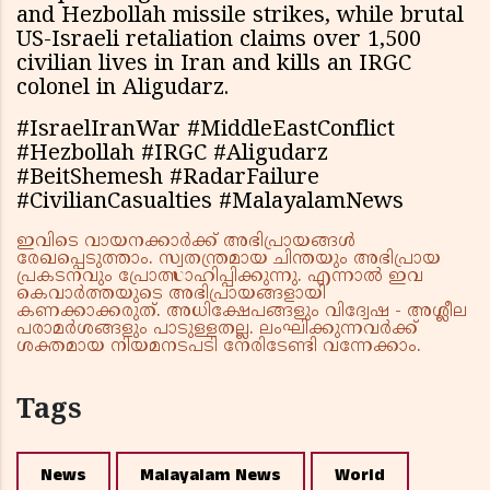
and Hezbollah missile strikes, while brutal
US-Israeli retaliation claims over 1,500
civilian lives in Iran and kills an IRGC
colonel in Aligudarz.
#IsraelIranWar #MiddleEastConflict
#Hezbollah #IRGC #Aligudarz
#BeitShemesh #RadarFailure
#CivilianCasualties #MalayalamNews
ഇവിടെ വായനക്കാർക്ക് അഭിപ്രായങ്ങൾ
രേഖപ്പെടുത്താം. സ്വതന്ത്രമായ ചിന്തയും അഭിപ്രായ
പ്രകടനവും പ്രോത്സാഹിപ്പിക്കുന്നു. എന്നാൽ ഇവ
കെവാർത്തയുടെ അഭിപ്രായങ്ങളായി
കണക്കാക്കരുത്. അധിക്ഷേപങ്ങളും വിദ്വേഷ - അശ്ലീല
പരാമർശങ്ങളും പാടുള്ളതല്ല. ലംഘിക്കുന്നവർക്ക്
ശക്തമായ നിയമനടപടി നേരിടേണ്ടി വന്നേക്കാം.
Tags
News
Malayalam News
World