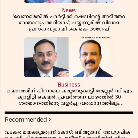
News
‘വേണമെങ്കിൽ പാർട്ടിക്ക് ഷെഡിൻ്റെ അടിത്തറ
മാന്താനും അറിയാം’; പയ്യന്നൂരിൽ വിവാദ
പ്രസംഗവുമായി കെ കെ രാഗേഷ്
Business
ലയനത്തിന് പിന്നാലെ കരുത്തുകാട്ടി ആസ്റ്റർ ഡിഎം
ക്വാളിറ്റി കെയർ; പ്രവർത്തന ലാഭത്തിൽ 30
ശതമാനത്തിൻ്റെ വളർച്ച, വരുമാനത്തിലും
ലാഭത്തിലും വൻ കുതിപ്പ് രേഖപ്പെടുത്തി ആദ്യ പാദ
റിപ്പോർട്ട് പുറത്ത്
Recommended
വടകര മയക്കുമരുന്ന് കേസ്; ബിആർസി അധ്യാപിക