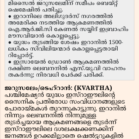
മിസൈൽ ജറുസലേമിന് സമീപം ബെയ്റ്റ്
ഷെമേഷിൽ പതിച്ചു.
● ഇറാനിലെ അലിഗുദർസ് നഗരത്തിൽ
അമേരിക്ക നടത്തിയ ആക്രമണത്തിൽ
ഐ.ആർ.ജി.സി കേണൽ സയ്യിദ് ഇബ്രാഹിം
മൗസവിയാൻ കൊല്ലപ്പെട്ടു.
● യുദ്ധം തുടങ്ങിയ ശേഷം ഇറാനിൽ 1500-
ലധികം സിവിലിയന്മാർ കൊല്ലപ്പെട്ടതായി
റിപ്പോർട്ട്.
● ഇസ്രായേൽ ഡ്രോൺ ആക്രമണത്തിൽ
ദക്ഷിണ ലെബനനിൽ എസ്.യു.വി വാഹനം
തകർന്നു; നിരവധി പേർക്ക് പരിക്ക്.
ജറുസലേം/ടെഹ്റാൻ: (KVARTHA)
പശ്ചിമേഷ്യൻ യുദ്ധം ഇസ്റാഈലിന്റെ
സൈനിക പ്രതിരോധ സംവിധാനങ്ങളുടെ
പോരായ്മകൾ തുറന്നുകാട്ടുന്നു. ഇറാനിൽ
നിന്നും ലെബനനിൽ നിന്നുമുള്ള
തുടർച്ചയായ ആക്രമണങ്ങളെ തുടർന്ന്
ഇസ്റാഈലിലെ ദശലക്ഷക്കണക്കിന്
ജനങ്ങൾ ഉറക്കമില്ലാതെ ഷെൽട്ടറുകളിൽ