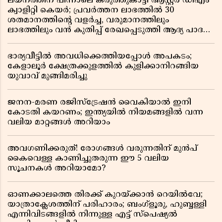
ലയനത്തിന് പിന്നാലെ കരുത്തുകാട്ടി ആസ്റ്റർ ഡിഎം
ക്വാളിറ്റി കെയർ; പ്രവർത്തന ലാഭത്തിൽ 30
ശതമാനത്തിൻ്റെ വളർച്ച, വരുമാനത്തിലും
ലാഭത്തിലും വൻ കുതിപ്പ് രേഖപ്പെടുത്തി ആദ്യ പാദ
റിപ്പോർട്ട് പുറത്ത്
ഭാര്യവീട്ടിൽ അവധിക്കെത്തിയപ്പോൾ അപകടം;
കേളാലൂർ ക്ഷേത്രക്കുളത്തിൽ കുളിക്കാനിറങ്ങിയ
യുവാവ് മുങ്ങിമരിച്ചു
ജനന-മരണ രജിസ്ട്രേഷൻ വൈകിയാൽ ഇനി
കോടതി കയറണം; ഇന്ത്യയിൽ നിയമങ്ങളിൽ വന്ന
വലിയ മാറ്റങ്ങൾ അറിയാം
അവഗണിക്കരുത്! രോഗങ്ങൾ വരുന്നതിന് മുൻപ്
കൈവെള്ള കാണിച്ചുതരുന്ന ഈ 5 വലിയ
സൂചനകൾ അറിയാമോ?
ഓണക്കാലത്തെ തിരക്ക് കുറയ്ക്കാൻ റെയിൽവേ;
യാത്രാക്ലേശത്തിന് പരിഹാരം; ബംഗ്ളൂരു, ഹുബ്ബള്ളി
എന്നിവിടങ്ങളിൽ നിന്നുള്ള എട്ട് സ്പെഷ്യൽ