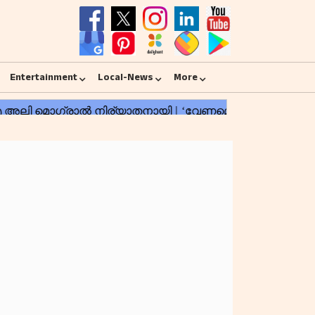
Entertainment
Local-News
More