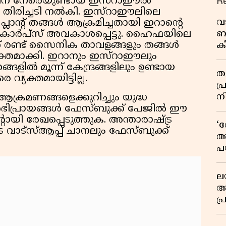
R
ൻ്റിന് നേരെയുണ്ടായ ഇസ്റാഈൽ
 തിരിച്ചടി നൽകി. ഇസ്റാഈലിലെ
വ
ാൻ്റ് തങ്ങൾ ആക്രമിച്ചതായി ഇറാൻ്റെ
ബ
 കോർപ്സ് അവകാശപ്പെട്ടു. ഹൈഫയിലെ
റ്റ് രണ്ട് സൈനിക താവളങ്ങളും തങ്ങൾ
ക
്തമാക്കി. ഇറാനും ഇസ്റാഈലും
വി
ൽ മൂന്ന് കേന്ദ്രങ്ങളിലും ഉണ്ടായ
തള
്യക്തമായിട്ടില്ല.
പ
ന
ക്രമണങ്ങളെക്കുറിച്ചും യുദ്ധ
 അഭിപ്രായങ്ങൾ ഫേസ്ബുക്ക് പേജിൽ ഈ
റായി രേഖപ്പെടുത്തുക. അന്താരാഷ്ട്ര
‘
വാട്സ്ആപ്പ് ചാനലും ഫേസ്ബുക്ക്
അ
പ
ക
ല
ആ
പ
ശ
വ