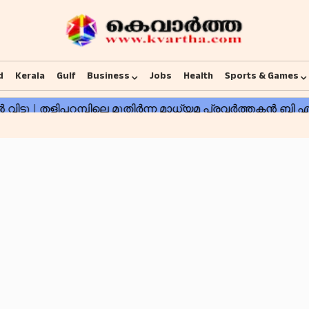
d
Kerala
Gulf
Business
Jobs
Health
Sports & Games