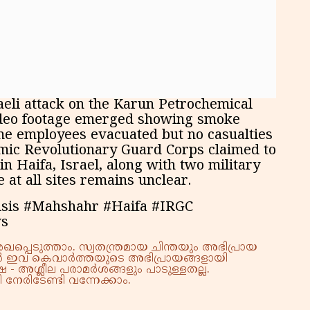
കു
റി
aeli attack on the Karun Petrochemical
ideo footage emerged showing smoke
time employees evacuated but no casualties
slamic Revolutionary Guard Corps claimed to
n Haifa, Israel, along with two military
 at all sites remains unclear.
risis #Mahshahr #Haifa #IRGC
ws
്പെടുത്താം. സ്വതന്ത്രമായ ചിന്തയും അഭിപ്രായ
്നാൽ ഇവ കെവാർത്തയുടെ അഭിപ്രായങ്ങളായി
 - അശ്ലീല പരാമർശങ്ങളും പാടുള്ളതല്ല.
നേരിടേണ്ടി വന്നേക്കാം.