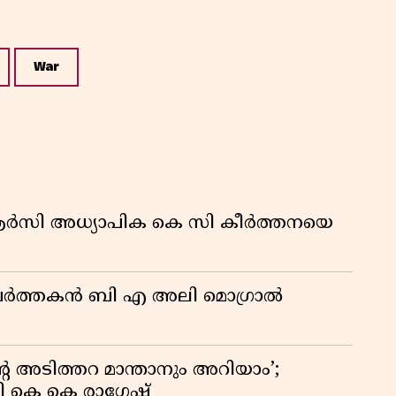
War
ിആർസി അധ്യാപിക കെ സി കീർത്തനയെ
മ പ്രവർത്തകൻ ബി എ അലി മൊഗ്രാൽ
റെ അടിത്തറ മാന്താനും അറിയാം’;
യി കെ കെ രാഗേഷ്