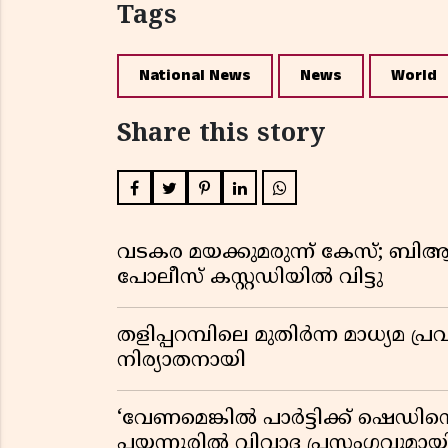
Tags
National News
News
World
Share this story
വടകര മയക്കുമരുന്ന് കേസ്; ബ
പോലീസ് കസ്റ്റഡിയിൽ വിട്ടു
തളിപ്പറമ്പിലെ മുതിർന്ന മാധ്യ
നിര്യാതനായി
‘വേണമെങ്കിൽ പാർട്ടിക്ക് ഷെഡിൻ്
പയ്യന്നൂരിൽ വിവാദ പ്രസംഗവുമാ