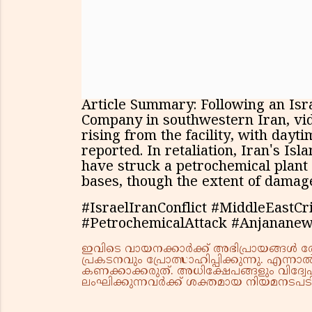
Article Summary: Following an Isr
Company in southwestern Iran, v
rising from the facility, with day
reported. In retaliation, Iran's I
have struck a petrochemical plant i
bases, though the extent of damage
#IsraelIranConflict #MiddleEastC
#PetrochemicalAttack #Anjanane
ഇവിടെ വായനക്കാർക്ക് അഭിപ്രായങ്ങൾ രേഖപ
പ്രകടനവും പ്രോത്സാഹിപ്പിക്കുന്നു. എന
കണക്കാക്കരുത്. അധിക്ഷേപങ്ങളും വിദ്വേഷ
ലംഘിക്കുന്നവർക്ക് ശക്തമായ നിയമനടപടി 