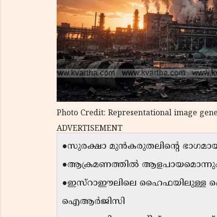
Photo Credit: Representational image gen
ADVERTISEMENT
●സുരക്ഷാ മുൻകരുതലിൻ്റെ ഭാഗമായി ജീ
●ആക്രമണത്തിൽ ആളപായമൊന്നും റിപ്പ
●ഇസ്റാഈലിലെ ഹൈഫയിലുള്ള പെട്രോ
ഐആർജിസി