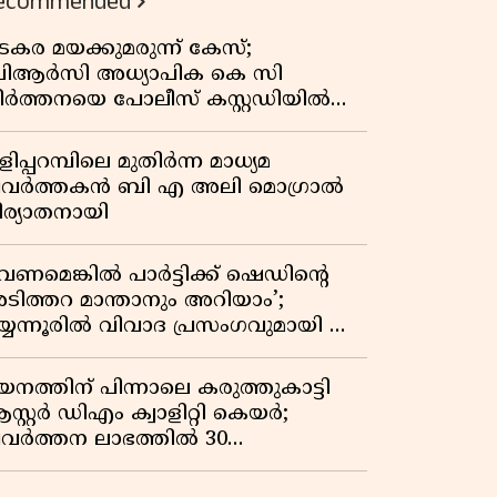
ecommended
കുതിപ്പ് രേഖപ്പെടുത്തി ആദ്യ പാദ
റിപ്പോർട്ട് പുറത്ത്
ടകര മയക്കുമരുന്ന് കേസ്;
ിആർസി അധ്യാപിക കെ സി
ീർത്തനയെ പോലീസ് കസ്റ്റഡിയിൽ
ട്ടു
ിപ്പറമ്പിലെ മുതിർന്ന മാധ്യമ
്രവർത്തകൻ ബി എ അലി മൊഗ്രാൽ
ിര്യാതനായി
വേണമെങ്കിൽ പാർട്ടിക്ക് ഷെഡിൻ്റെ
ടിത്തറ മാന്താനും അറിയാം’;
യ്യന്നൂരിൽ വിവാദ പ്രസംഗവുമായി കെ
െ രാഗേഷ്
യനത്തിന് പിന്നാലെ കരുത്തുകാട്ടി
സ്റ്റർ ഡിഎം ക്വാളിറ്റി കെയർ;
്രവർത്തന ലാഭത്തിൽ 30
തമാനത്തിൻ്റെ വളർച്ച,
രുമാനത്തിലും ലാഭത്തിലും വൻ