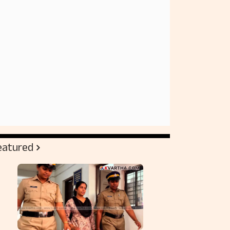
eatured