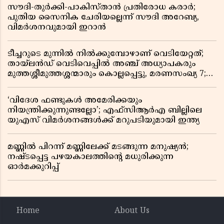
സൗദി-തുർക്കി-പാകിസ്താൻ പ്രതിരോധ കരാർ;
പുതിയ സൈനിക ചേരിയല്ലെന്ന് സൗദി അറേബ്യ,
വിമർശനവുമായി ഇറാൻ
ടീച്ചറുടെ മുന്നിൽ നിൽക്കുമ്പോഴാണ് വെടിയേറ്റത്;
തായ്‌ലൻഡ് വെടിവെപ്പിൽ അഞ്ച് അധ്യാപകരും
മുത്തശ്ശീമുത്തശ്ശന്മാരും കൊല്ലപ്പെട്ടു, മരണസംഖ്യ 7;
ഞെട്ടിക്കുന്ന വെളിപ്പെടുത്തലുകൾ
‘വിദേശ ഫണ്ടുകൾ അമേരിക്കയും
നിയന്ത്രിക്കുന്നുണ്ടല്ലോ’; എഫ്സിആർഎ ബില്ലിലെ
യുഎസ് വിമർശനങ്ങൾക്ക് മറുപടിയുമായി ഇന്ത്യ
മണ്ണിൽ പിറന്ന് മണ്ണിലേക്ക് മടങ്ങുന്ന മനുഷ്യൻ;
നഷ്ടപ്പെട്ട പഴയകാലത്തിൻ്റെ മധുരിക്കുന്ന
ഓർമക്കുറിപ്പ്
Home
About Us