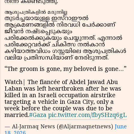
നിന്ന് കണ്ടെടുത്തു.
ആശുപത്രികളിൽ മരുന്നില്ല
തുടർച്ചയായുള്ള ഇസ്റാഈൽ
ആക്രമണങ്ങളിൽ നിരവധി പേർക്കാണ്
ജീവൻ നഷ്ടപ്പെടുകയും
പരിക്കേൽക്കുകയും ചെയ്യുന്നത്. എന്നാൽ
പരിക്കേറ്റവർക്ക് ചികിത്സ നൽകാൻ
കഴിയാത്തവിധം ഗസ്സയിലെ ആശുപത്രികൾ
വലിയ പ്രതിസന്ധിയാണ് നേരിടുന്നത്.
“The groom is gone, my beloved is gone…”
Watch| The fiancée of Abdel Jawad Abu
Laban was left heartbroken after he was
killed in an Israeli occupation airstrike
targeting a vehicle in Gaza City, only a
week before the couple was due to be
married.
#Gaza
pic.twitter.com/fbySHzq6gL
— Al-Jarmaq News (@Aljarmaqnetnews)
June
18, 2026