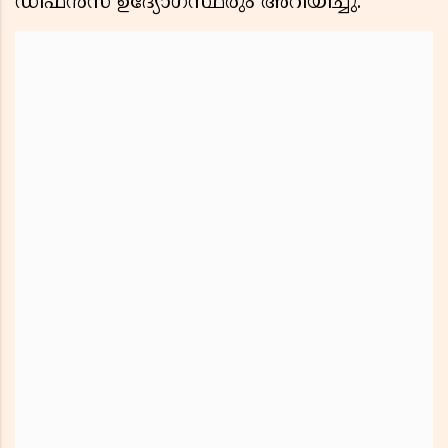
ഡിഫൻസ് ഉദ്യോഗസ്ഥരും അറിയിച്ചു.