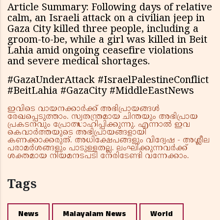
Article Summary: Following days of relative
calm, an Israeli attack on a civilian jeep in
Gaza City killed three people, including a
groom-to-be, while a girl was killed in Beit
Lahia amid ongoing ceasefire violations
and severe medical shortages.
#GazaUnderAttack #IsraelPalestineConflict
#BeitLahia #GazaCity #MiddleEastNews
ഇവിടെ വായനക്കാർക്ക് അഭിപ്രായങ്ങൾ
രേഖപ്പെടുത്താം. സ്വതന്ത്രമായ ചിന്തയും അഭിപ്രായ
പ്രകടനവും പ്രോത്സാഹിപ്പിക്കുന്നു. എന്നാൽ ഇവ
കെവാർത്തയുടെ അഭിപ്രായങ്ങളായി
കണക്കാക്കരുത്. അധിക്ഷേപങ്ങളും വിദ്വേഷ - അശ്ലീല
പരാമർശങ്ങളും പാടുള്ളതല്ല. ലംഘിക്കുന്നവർക്ക്
ശക്തമായ നിയമനടപടി നേരിടേണ്ടി വന്നേക്കാം.
Tags
News
Malayalam News
World