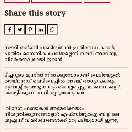
Share this story
സൗദി-തുർക്കി-പാകിസ്താൻ പ്രതിരോധ കരാർ;
പുതിയ സൈനിക ചേരിയല്ലെന്ന് സൗദി അറേബ്യ,
വിമർശനവുമായി ഇറാൻ
ടീച്ചറുടെ മുന്നിൽ നിൽക്കുമ്പോഴാണ് വെടിയേറ്റത്;
തായ്‌ലൻഡ് വെടിവെപ്പിൽ അഞ്ച് അധ്യാപകരും
മുത്തശ്ശീമുത്തശ്ശന്മാരും കൊല്ലപ്പെട്ടു, മരണസംഖ്യ 7;
ഞെട്ടിക്കുന്ന വെളിപ്പെടുത്തലുകൾ
‘വിദേശ ഫണ്ടുകൾ അമേരിക്കയും
നിയന്ത്രിക്കുന്നുണ്ടല്ലോ’; എഫ്സിആർഎ ബില്ലിലെ
യുഎസ് വിമർശനങ്ങൾക്ക് മറുപടിയുമായി ഇന്ത്യ