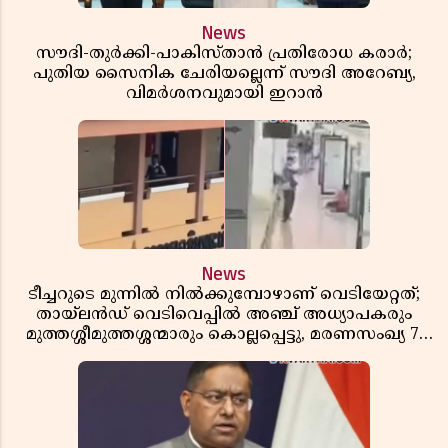
News
സൗദി-തുർക്കി-പാകിസ്താൻ പ്രതിരോധ കരാർ;
പുതിയ സൈനിക ചേരിയല്ലെന്ന് സൗദി അറേബ്യ,
വിമർശനവുമായി ഇറാൻ
News
ടീച്ചറുടെ മുന്നിൽ നിൽക്കുമ്പോഴാണ് വെടിയേറ്റത്;
തായ്‌ലൻഡ് വെടിവെപ്പിൽ അഞ്ച് അധ്യാപകരും
മുത്തശ്ശീമുത്തശ്ശന്മാരും കൊല്ലപ്പെട്ടു, മരണസംഖ്യ 7;
ഞെട്ടിക്കുന്ന വെളിപ്പെടുത്തലുകൾ