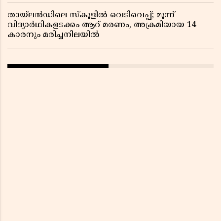
തായ്‌ലൻഡിലെ സ്‌കൂളിൽ വെടിവെപ്പ്; മൂന്ന്
വിദ്യാർഥികളടക്കം ആറ് മരണം, അക്രമിയായ 14
കാരനും മരിച്ചനിലയിൽ