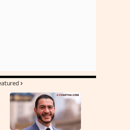
eatured