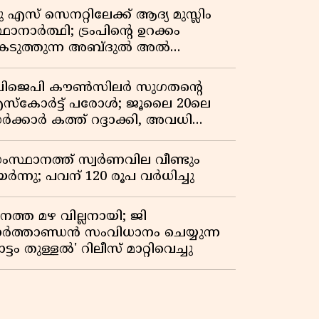
ു എസ് സെനറ്റിലേക്ക് ആദ്യ മുസ്ലിം
ഥാനാർത്ഥി; ട്രംപിന്റെ ഉറക്കം
െടുത്തുന്ന അബ്ദുൽ അൽ
്യിദിന്റെ രാഷ്ട്രീയ തരംഗം!
അവസാന റിപ്പബ്ലിക്കൻ
ിജെപി കൗൺസിലർ സുഗതന്റെ
രസിഡന്റാകുമോ ട്രംപ്?'
സ്‌കോർട്ട് പരോൾ; ജൂലൈ 20ലെ
ർക്കാർ കത്ത് റദ്ദാക്കി, അവധി
യലിലെ വീഴ്ചകളിൽ മുഖ്യമന്ത്രിയുടെ
ഫീസ് അന്വേഷണത്തിന് ഉത്തരവിട്ടു
ംസ്ഥാനത്ത് സ്വര്‍ണവില വീണ്ടും
ർന്നു; പവന് 120 രൂപ വര്‍ധിച്ചു
നത്ത മഴ വില്ലനായി; ജി
ാർത്താണ്ഡൻ സംവിധാനം ചെയ്യുന്ന
ട്ടം തുള്ളൽ' റിലീസ് മാറ്റിവെച്ചു