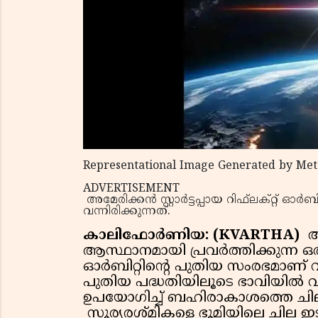
Representational Image Generated by Met
ADVERTISEMENT
അമേരിക്കൻ സ്റ്റാർട്ടപ്പായ റിഫ്‌ലക്റ്റ് ഓ
വന്നിരിക്കുന്നത്.
കാലിഫോർണിയ: (KVARTHA)
അ
ആസ്ഥാനമായി പ്രവര്‍ത്തിക്കുന്ന ഒരു സ്റ
ഓര്‍ബിറ്റിന്റെ പുതിയ സംരഭമാണ് വ
പുതിയ പദ്ധതിയിലൂടെ ഭാവിയില്‍ വല
ഉപയോഗിച്ച് ബഹിരാകാശത്തെ ചില പ്ര
സൂര്യരശ്മികളെ ഭൂമിയിലെ ചില ഇടങ്