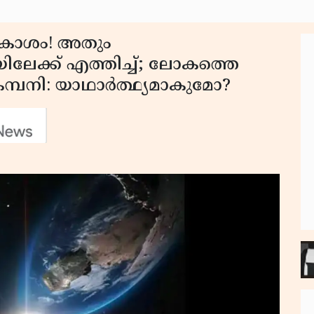
പ്രകാശം! അതും
ിലേക്ക് എത്തിച്ച്; ലോകത്തെ
കമ്പനി: യാഥാർത്ഥ്യമാകുമോ?