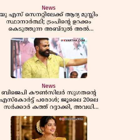
News
യു എസ് സെനറ്റിലേക്ക് ആദ്യ മുസ്ലിം
സ്ഥാനാർത്ഥി; ട്രംപിന്റെ ഉറക്കം
കെടുത്തുന്ന അബ്ദുൽ അൽ
സയ്യിദിന്റെ രാഷ്ട്രീയ തരംഗം!
'അവസാന റിപ്പബ്ലിക്കൻ
പ്രസിഡന്റാകുമോ ട്രംപ്?'
News
ബിജെപി കൗൺസിലർ സുഗതന്റെ
എസ്‌കോർട്ട് പരോൾ; ജൂലൈ 20ലെ
സർക്കാർ കത്ത് റദ്ദാക്കി, അവധി
യലിലെ വീഴ്ചകളിൽ മുഖ്യമന്ത്രിയുടെ
ഫീസ് അന്വേഷണത്തിന് ഉത്തരവിട്ടു