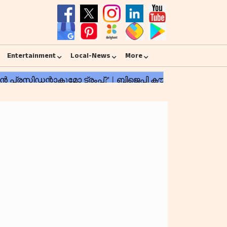
Entertainment
Local-News
More