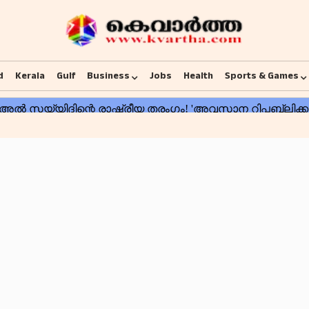
d
Kerala
Gulf
Business
Jobs
Health
Sports & Games