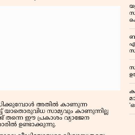
യ
സ്
ക
സയ
'
ബ
പ്
എ
സ
ഫ
ഓ
സ
ഉയ
ക
മ
ക്കുമ്പോള്‍ അതില്‍ കാണുന്ന
'ഓ
ട്ട് യാതൊരുവിധ സാമ്യവും കാണുന്നില്ല
ട് തന്നെ ഈ പ്രകാശം വ്യാജേന
ില്‍ ഉണ്ടാക്കുന്നു.