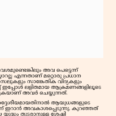
്ടെങ്കിലും അവ പെട്ടെന്ന്
ാറല്ല എന്നതാണ് മറ്റൊരു പ്രധാന
സൈലുകളും സാങ്കേതിക വിദ്യകളും
്ച് ഇപ്പോൾ ലളിതമായ ആക്രമണങ്ങളിലൂടെ
കുകയാണ് അവർ ചെയ്യുന്നത്.
തദ്ദേശീയമായതിനാൽ ആയുധങ്ങളുടെ
്ന് ഇറാൻ അവകാശപ്പെടുന്നു. കുറഞ്ഞത്
യുദ്ധം തുടരാനുള്ള ശേഷി