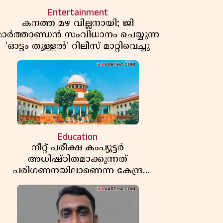
Entertainment
കനത്ത മഴ വില്ലനായി; ജി
മാർത്താണ്ഡൻ സംവിധാനം ചെയ്യുന്ന
'ഓട്ടം തുള്ളൽ' റിലീസ് മാറ്റിവെച്ചു
Education
നീറ്റ് പരീക്ഷ കംപ്യൂട്ടർ
അധിഷ്ഠിതമാക്കുന്നത്
പരിഗണനയിലാണെന്ന കേന്ദ്ര
സർക്കാരിൻ്റെ സത്യവാങ്മൂലത്തിൽ
മറുപടി നൽകാൻ ഹർജിക്കാരോട്
സുപ്രീംകോടതി