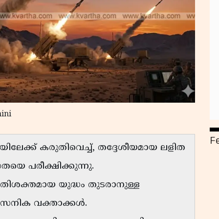
ini
F
േക്ക് കരുതിവെച്ച്, തദ്ദേശീയമായ ലളിത
തയെ പരീക്ഷിക്കുന്നു.
ിശക്തമായ യുദ്ധം തുടരാനുള്ള
ൈനിക വക്താക്കൾ.