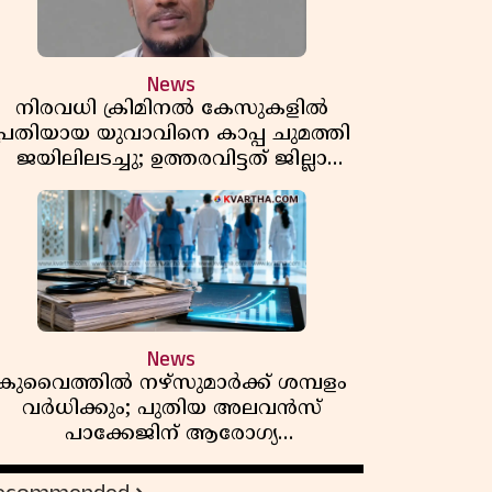
News
നിരവധി ക്രിമിനൽ കേസുകളിൽ
പ്രതിയായ യുവാവിനെ കാപ്പ ചുമത്തി
ജയിലിലടച്ചു; ഉത്തരവിട്ടത് ജില്ലാ
കളക്ടർ
News
കുവൈത്തിൽ നഴ്‌സുമാർക്ക് ശമ്പളം
വർധിക്കും; പുതിയ അലവൻസ്
പാക്കേജിന് ആരോഗ്യ
മന്ത്രാലയത്തിൻ്റെ അംഗീകാരം