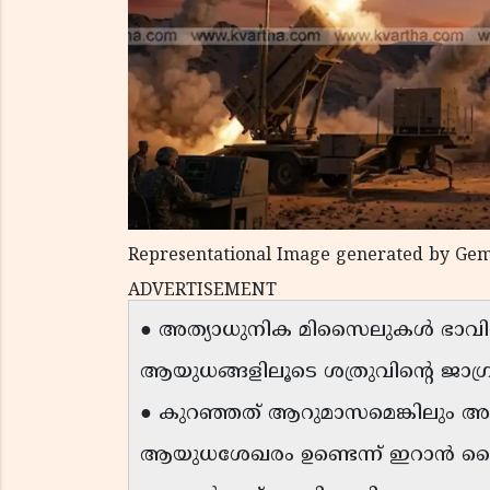
Representational Image generated by Gem
ADVERTISEMENT
● അത്യാധുനിക മിസൈലുകൾ ഭാവിയില
ആയുധങ്ങളിലൂടെ ശത്രുവിന്റെ ജാഗ്ര
● കുറഞ്ഞത് ആറുമാസമെങ്കിലും അത
ആയുധശേഖരം ഉണ്ടെന്ന് ഇറാൻ സ