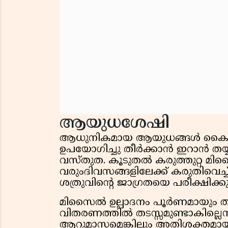
ആയുധശേഷി
ആധുനികമായ ആയുധങ്ങൾ കൈവശമുണ
ഉപയോഗിച്ചു തീർക്കാൻ ഇറാൻ തയ്യ
വസ്തുത. കൂടുതൽ കരുത്തുറ്റ മി
വരുംദിവസങ്ങളിലേക്ക് കരുതിവെച
ശത്രുവിന്റെ ജാഗ്രതയെ പരീക്ഷിക്
മിസൈൽ ഉല്പാദനം പൂർണമായും 
വിതരണത്തിൽ തടസ്സമുണ്ടാകില്ലെന
ആറുമാസമെങ്കിലും അതിശക്തമായ 