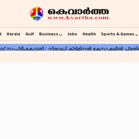
d
Kerala
Gulf
Business
Jobs
Health
Sports & Games