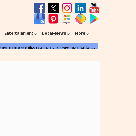
Entertainment
Local-News
More