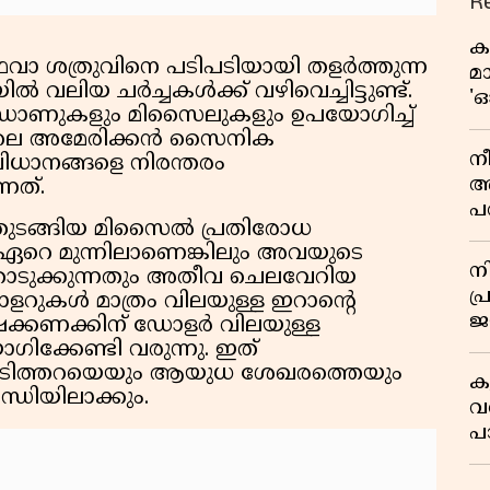
R
ക
ഥവാ ശത്രുവിനെ പടിപടിയായി തളർത്തുന്ന
മ
 വലിയ ചർച്ചകൾക്ക് വഴിവെച്ചിട്ടുണ്ട്.
'ഓ
്രോണുകളും മിസൈലുകളും ഉപയോഗിച്ച്
റിലെ അമേരിക്കൻ സൈനിക
നീ
വിധാനങ്ങളെ നിരന്തരം
അ
നത്.
പ
് തുടങ്ങിയ മിസൈൽ പ്രതിരോധ
സ
ഏറെ മുന്നിലാണെങ്കിലും അവയുടെ
മ
ന
ുക്കുന്നതും അതീവ ചെലവേറിയ
സ
പ
റുകൾ മാത്രം വിലയുള്ള ഇറാന്റെ
ജയ
ഷക്കണക്കിന് ഡോളർ വിലയുള്ള
ക
ക്കേണ്ടി വരുന്നു. ഇത്
ക അടിത്തറയെയും ആയുധ ശേഖരത്തെയും
ക
ധിയിലാക്കും.
വ
പ
മ