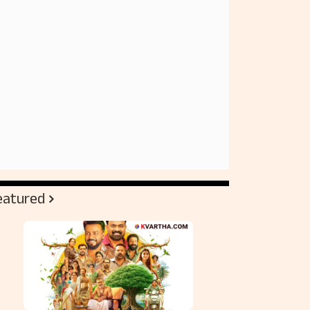
eatured