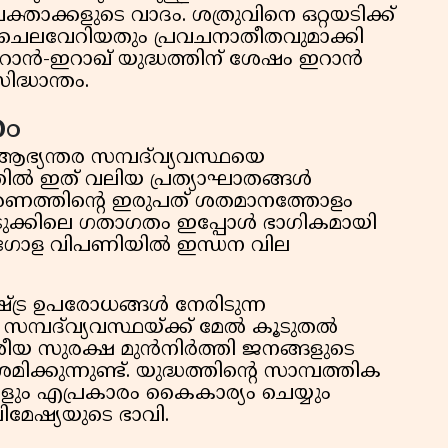
ാക്കളുടെ വാദം. ശത്രുവിനെ ഒറ്റയടിക്ക്
ം ചെലവേറിയതും പ്രവചനാതീതവുമാക്കി
ഇറാൻ-ഇറാഖ് യുദ്ധത്തിന് ശേഷം ഇറാൻ
ദ്ധാന്തം.
ം
ആഭ്യന്തര സമ്പദ്‌വ്യവസ്ഥയെ
ിൽ ഇത് വലിയ പ്രത്യാഘാതങ്ങൾ
തരണത്തിന്റെ ഇരുപത് ശതമാനത്തോളം
ുക്കിലെ ഗതാഗതം ഇപ്പോൾ ഭാഗികമായി
് ആഗോള വിപണിയിൽ ഇന്ധന വില
ട്ര ഉപരോധങ്ങൾ നേരിടുന്ന
മ്പദ്‌വ്യവസ്ഥയ്ക്ക് മേൽ കൂടുതൽ
ദേശീയ സുരക്ഷ മുൻനിർത്തി ജനങ്ങളുടെ
ക്കുന്നുണ്ട്. യുദ്ധത്തിന്റെ സാമ്പത്തിക
കളും എപ്രകാരം കൈകാര്യം ചെയ്യും
ിമേഷ്യയുടെ ഭാവി.