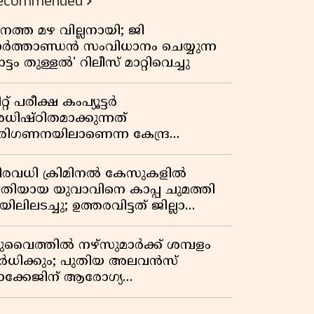
ecommended
നത്ത മഴ വില്ലനായി; ജി
ാർത്താണ്ഡൻ സംവിധാനം ചെയ്യുന്ന
ട്ടം തുള്ളൽ' റിലീസ് മാറ്റിവെച്ചു
റ്റ് പരീക്ഷ കംപ്യൂട്ടർ
ധിഷ്ഠിതമാക്കുന്നത്
രിഗണനയിലാണെന്ന കേന്ദ്ര
ർക്കാരിൻ്റെ സത്യവാങ്മൂലത്തിൽ
റുപടി നൽകാൻ ഹർജിക്കാരോട്
ിരവധി ക്രിമിനൽ കേസുകളിൽ
ുപ്രീംകോടതി
്രതിയായ യുവാവിനെ കാപ്പ ചുമത്തി
ിലിലടച്ചു; ഉത്തരവിട്ടത് ജില്ലാ
ളക്ടർ
ുവൈത്തിൽ നഴ്‌സുമാർക്ക് ശമ്പളം
ർധിക്കും; പുതിയ അലവൻസ്
ാക്കേജിന് ആരോഗ്യ
ന്ത്രാലയത്തിൻ്റെ അംഗീകാരം