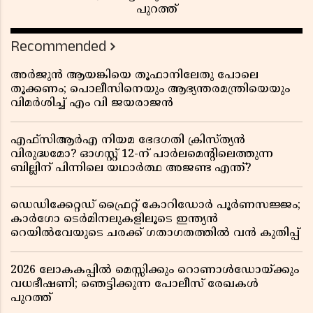
പുറത്ത്
Recommended
അർജുൻ ആയങ്കിയെ തൂഫാനിലേതു പോലെ
തൂക്കണം; പൊലീസിനെയും ആഭ്യന്തരമന്ത്രിയെയും
വിമർശിച്ച് എം വി ജയരാജൻ
എഫ്സിആർഎ നിയമ ഭേദഗതി ക്രിസ്ത്യൻ
വിരുദ്ധമോ? ഓഗസ്റ്റ് 12-ന് പാർലമെന്റിലെത്തുന്ന
ബില്ലിന് പിന്നിലെ യഥാർത്ഥ അജണ്ട എന്ത്?
ഡെഡിക്കേറ്റഡ് ഫ്രൈറ്റ് കോറിഡോർ പൂർണസജ്ജം;
കാർഗോ ടെർമിനലുകളിലൂടെ ഇന്ത്യൻ
റെയിൽവേയുടെ ചരക്ക് ഗതാഗതത്തിൽ വൻ കുതിപ്പ്
2026 ലോകകപ്പിൽ മെസ്സിക്കും റൊണാൾഡോയ്ക്കും
വധഭീഷണി; ഞെട്ടിക്കുന്ന പോലീസ് രേഖകൾ
പുറത്ത്