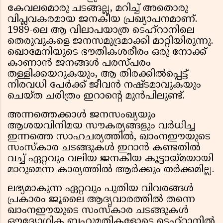
കേവലമൊരു ചടങ്ങല്ല, മറിച്ച് അതൊരു
വിപ്ലവകരമായ ജനകീയ പ്രഖ്യാപനമാണ്.
1989-ലെ ആ വിലാപയാത്ര ടെഹ്റാനിലെ
തെരുവുകളെ ജനസമുദ്രമാക്കി മാറ്റിയിരുന്നു.
ഖൊമേനിയുടെ ഭൗതികശരീരം ഒരു നോക്ക്
കാണാൻ ജനങ്ങൾ പരസ്പരം
തള്ളിക്കയറുകയും, ആ തിരക്കിൽപ്പെട്ട്
നിരവധി പേർക്ക് ജീവൻ നഷ്ടമാവുകയും
ചെയ്ത ചരിത്രം ഇറാന്റെ മുൻപിലുണ്ട്.
അന്നത്തെക്കാൾ ജനസംഖ്യയും
ആശയവിനിമയ സൗകര്യങ്ങളും വർധിച്ച
ഇന്നത്തെ സാഹചര്യത്തിൽ, ഖാംനഈയുടെ
സംസ്കാര ചടങ്ങുകൾ ഇറാൻ കണ്ടതിൽ
വച്ച് ഏറ്റവും വലിയ ജനകീയ കൂട്ടായ്മയായി
മാറുമെന്ന കാര്യത്തിൽ ആർക്കും തർക്കമില്ല.
ലഭ്യമാകുന്ന ഏറ്റവും പുതിയ വിവരങ്ങൾ
പ്രകാരം ജൂലൈ ആദ്യവാരത്തിൽ തന്നെ
ഖാംനഈയുടെ സംസ്കാര ചടങ്ങുകൾ
ഔദ്യോഗിക ബഹുമതികളോടെ ടെഹ്റാനിൽ