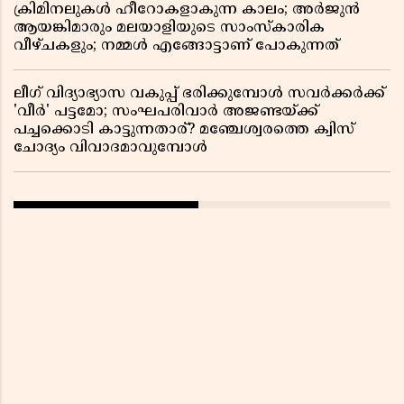
ക്രിമിനലുകൾ ഹീറോകളാകുന്ന കാലം; അർജുൻ
ആയങ്കിമാരും മലയാളിയുടെ സാംസ്കാരിക
വീഴ്ചകളും; നമ്മൾ എങ്ങോട്ടാണ് പോകുന്നത്
ലീഗ് വിദ്യാഭ്യാസ വകുപ്പ് ഭരിക്കുമ്പോൾ സവർക്കർക്ക്
'വീർ' പട്ടമോ; സംഘപരിവാർ അജണ്ടയ്ക്ക്
പച്ചക്കൊടി കാട്ടുന്നതാര്? മഞ്ചേശ്വരത്തെ ക്വിസ്
ചോദ്യം വിവാദമാവുമ്പോൾ