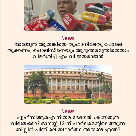
News
അർജുൻ ആയങ്കിയെ തൂഫാനിലേതു പോലെ
തൂക്കണം; പൊലീസിനെയും ആഭ്യന്തരമന്ത്രിയെയും
വിമർശിച്ച് എം വി ജയരാജൻ
News
എഫ്സിആർഎ നിയമ ഭേദഗതി ക്രിസ്ത്യൻ
വിരുദ്ധമോ? ഓഗസ്റ്റ് 12-ന് പാർലമെന്റിലെത്തുന്ന
ബില്ലിന് പിന്നിലെ യഥാർത്ഥ അജണ്ട എന്ത്?