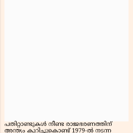
പതിറ്റാണ്ടുകൾ നീണ്ട രാജഭരണത്തിന്
അന്ത്യം കുറിച്ചുകൊണ്ട് 1979-ൽ നടന്ന