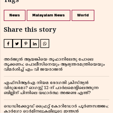
Tags
News
Malayalam News
World
Share this story
അർജുൻ ആയങ്കിയെ തൂഫാനിലേതു പോലെ
തൂക്കണം; പൊലീസിനെയും ആഭ്യന്തരമന്ത്രിയെയും
വിമർശിച്ച് എം വി ജയരാജൻ
എഫ്സിആർഎ നിയമ ഭേദഗതി ക്രിസ്ത്യൻ
വിരുദ്ധമോ? ഓഗസ്റ്റ് 12-ന് പാർലമെന്റിലെത്തുന്ന
ബില്ലിന് പിന്നിലെ യഥാർത്ഥ അജണ്ട എന്ത്?
ഡെഡിക്കേറ്റഡ് ഫ്രൈറ്റ് കോറിഡോർ പൂർണസജ്ജം;
കാർഗോ ടെർമിനലുകളിലൂടെ ഇന്ത്യൻ