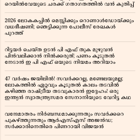
റെയിൽവേയുടെ ചരക്ക് ഗതാഗതത്തിൽ വൻ കുതിപ്പ്
2026 ലോകകപ്പിൽ മെസ്സിക്കും റൊണാൾഡോയ്ക്കും
വധഭീഷണി; ഞെട്ടിക്കുന്ന പോലീസ് രേഖകൾ
പുറത്ത്
റിട്ടയർ ചെയ്ത ഉടൻ പി എഫ് തുക മുഴുവൻ
പിൻവലിക്കാൻ നിൽക്കരുത്; പണം കൂടുതൽ
നേടാൻ ഇ പി എഫ് ഒയുടെ നിയമം അറിയാം
47 വർഷം ജയിലിൽ! സവർക്കറല്ല, മണ്ടേലയുമല്ല;
ലോകത്തിൽ ഏറ്റവും കൂടുതൽ കാലം തടവിൽ
കഴിഞ്ഞ രാഷ്ട്രീയ തടവുകാരൻ ഇദ്ദേഹം! ഒരു
ഇന്ത്യൻ സ്വാതന്ത്ര്യസമര സേനാനിയുടെ വേറിട്ട കഥ
വന്ദേമാതരം നിർബന്ധമാക്കുന്നതും സവർക്കറെ
പുകഴ്ത്തുന്നതും ആർഎസ്എസ് അജൻഡ;
സർക്കാരിനെതിരെ പിണറായി വിജയൻ