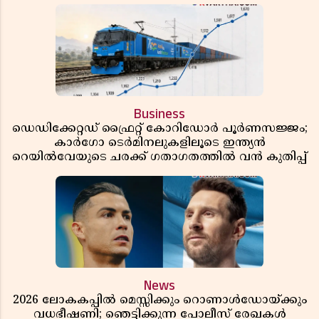
Business
ഡെഡിക്കേറ്റഡ് ഫ്രൈറ്റ് കോറിഡോർ പൂർണസജ്ജം;
കാർഗോ ടെർമിനലുകളിലൂടെ ഇന്ത്യൻ
റെയിൽവേയുടെ ചരക്ക് ഗതാഗതത്തിൽ വൻ കുതിപ്പ്
News
2026 ലോകകപ്പിൽ മെസ്സിക്കും റൊണാൾഡോയ്ക്കും
വധഭീഷണി; ഞെട്ടിക്കുന്ന പോലീസ് രേഖകൾ