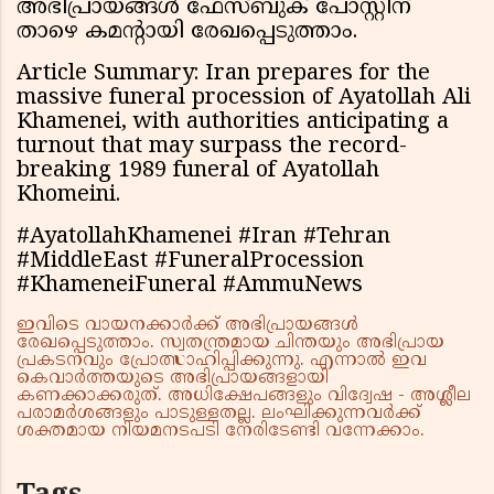
അഭിപ്രായങ്ങൾ ഫേസ്ബുക് പോസ്റ്റിന്
താഴെ കമന്റായി രേഖപ്പെടുത്താം.
Article Summary: Iran prepares for the
massive funeral procession of Ayatollah Ali
Khamenei, with authorities anticipating a
turnout that may surpass the record-
breaking 1989 funeral of Ayatollah
Khomeini.
#AyatollahKhamenei #Iran #Tehran
#MiddleEast #FuneralProcession
#KhameneiFuneral #AmmuNews
ഇവിടെ വായനക്കാർക്ക് അഭിപ്രായങ്ങൾ
രേഖപ്പെടുത്താം. സ്വതന്ത്രമായ ചിന്തയും അഭിപ്രായ
പ്രകടനവും പ്രോത്സാഹിപ്പിക്കുന്നു. എന്നാൽ ഇവ
കെവാർത്തയുടെ അഭിപ്രായങ്ങളായി
കണക്കാക്കരുത്. അധിക്ഷേപങ്ങളും വിദ്വേഷ - അശ്ലീല
പരാമർശങ്ങളും പാടുള്ളതല്ല. ലംഘിക്കുന്നവർക്ക്
ശക്തമായ നിയമനടപടി നേരിടേണ്ടി വന്നേക്കാം.