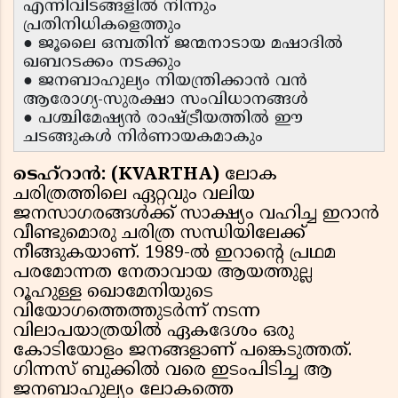
എന്നിവിടങ്ങളിൽ നിന്നും
പ്രതിനിധികളെത്തും
● ജൂലൈ ഒമ്പതിന് ജന്മനാടായ മഷാദിൽ
ഖബറടക്കം നടക്കും
● ജനബാഹുല്യം നിയന്ത്രിക്കാൻ വൻ
ആരോഗ്യ-സുരക്ഷാ സംവിധാനങ്ങൾ
● പശ്ചിമേഷ്യൻ രാഷ്ട്രീയത്തിൽ ഈ
ചടങ്ങുകൾ നിർണായകമാകും
ടെഹ്റാൻ: (KVARTHA)
ലോക
ചരിത്രത്തിലെ ഏറ്റവും വലിയ
ജനസാഗരങ്ങൾക്ക് സാക്ഷ്യം വഹിച്ച ഇറാൻ
വീണ്ടുമൊരു ചരിത്ര സന്ധിയിലേക്ക്
നീങ്ങുകയാണ്. 1989-ൽ ഇറാന്റെ പ്രഥമ
പരമോന്നത നേതാവായ ആയത്തുല്ല
റൂഹുള്ള ഖൊമേനിയുടെ
വിയോഗത്തെത്തുടർന്ന് നടന്ന
വിലാപയാത്രയിൽ ഏകദേശം ഒരു
കോടിയോളം ജനങ്ങളാണ് പങ്കെടുത്തത്.
ഗിന്നസ് ബുക്കിൽ വരെ ഇടംപിടിച്ച ആ
ജനബാഹുല്യം ലോകത്തെ