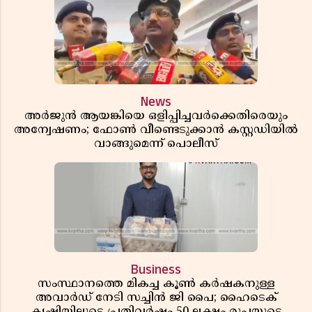
News
അർജുൻ ആയങ്കിയെ ഒളിപ്പിച്ചവർക്കെതിരെയും
അന്വേഷണം; ഫോൺ വീണ്ടെടുക്കാൻ കസ്റ്റഡിയിൽ
വാങ്ങുമെന്ന് പൊലീസ്
Business
സംസ്ഥാനത്തെ മികച്ച കൂൺ കർഷകനുള്ള
അവാർഡ് നേടി സച്ചിൻ ജി പൈ; ഹൈടെക്
കൃഷിയിലൂടെ പ്രതിവർഷം 50 ലക്ഷം രൂപയുടെ