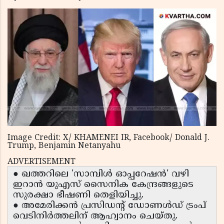
Image Credit: X/ KHAMENEI IR, Facebook/ Donald J.
Trump, Benjamin Netanyahu
ADVERTISEMENT
● ഖത്തറിലെ 'സാമ്പിൾ ഓപ്പറേഷൻ' വഴി
ഇറാൻ യുഎസ് സൈനിക കേന്ദ്രങ്ങളുടെ
സുരക്ഷാ ഭീഷണി തെളിയിച്ചു.
● അമേരിക്കൻ പ്രസിഡന്റ് ഡോണൾഡ് ട്രംപ്
വെടിനിർത്തലിന് ആഹ്വാനം ചെയ്തു.