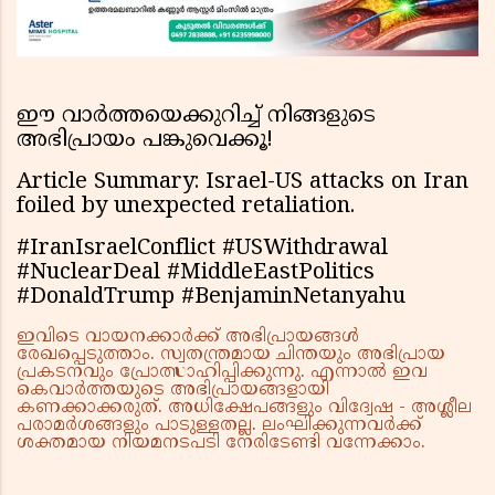
ഈ വാർത്തയെക്കുറിച്ച് നിങ്ങളുടെ
അഭിപ്രായം പങ്കുവെക്കൂ!
Article Summary: Israel-US attacks on Iran
foiled by unexpected retaliation.
#IranIsraelConflict #USWithdrawal
#NuclearDeal #MiddleEastPolitics
#DonaldTrump #BenjaminNetanyahu
ഇവിടെ വായനക്കാർക്ക് അഭിപ്രായങ്ങൾ
രേഖപ്പെടുത്താം. സ്വതന്ത്രമായ ചിന്തയും അഭിപ്രായ
പ്രകടനവും പ്രോത്സാഹിപ്പിക്കുന്നു. എന്നാൽ ഇവ
കെവാർത്തയുടെ അഭിപ്രായങ്ങളായി
കണക്കാക്കരുത്. അധിക്ഷേപങ്ങളും വിദ്വേഷ - അശ്ലീല
പരാമർശങ്ങളും പാടുള്ളതല്ല. ലംഘിക്കുന്നവർക്ക്
ശക്തമായ നിയമനടപടി നേരിടേണ്ടി വന്നേക്കാം.