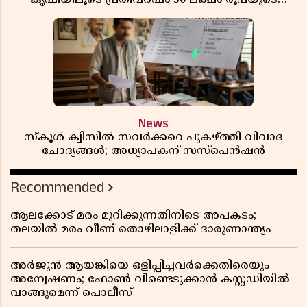
വരുമാനം
News
സ്കൂൾ ക്വിസിൽ സവർക്കറെ പുകഴ്ത്തി വിവാദ
ചോദ്യങ്ങൾ; അധ്യാപകന് സസ്പെൻഷൻ
Recommended
ആലക്കോട് മരം മുറിക്കുന്നതിനിടെ അപകടം;
തലയിൽ മരം വീണ് തൊഴിലാളിക്ക് ദാരുണാന്ത്യം
അർജുൻ ആയങ്കിയെ ഒളിപ്പിച്ചവർക്കെതിരെയും
അന്വേഷണം; ഫോൺ വീണ്ടെടുക്കാൻ കസ്റ്റഡിയിൽ
വാങ്ങുമെന്ന് പൊലീസ്