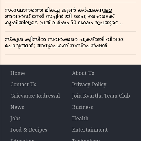
സംസ്ഥാനത്തെ മികച്ച കൂൺ കർഷകനുള്ള
അവാർഡ് നേടി സച്ചിൻ ജി പൈ; ഹൈടെക്
കൃഷിയിലൂടെ പ്രതിവർഷം 50 ലക്ഷം രൂപയുടെ
വരുമാനം
സ്കൂൾ ക്വിസിൽ സവർക്കറെ പുകഴ്ത്തി വിവാദ
ചോദ്യങ്ങൾ; അധ്യാപകന് സസ്പെൻഷൻ
Home
About Us
Contact Us
Privacy Policy
Grievance Redressal
Join Kvartha Team Club
News
Business
Jobs
Health
Food & Recipes
Entertainment