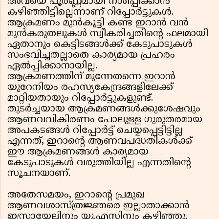
അവയെ പൂർണ്ണമായി നശിപ്പിക്കാൻ
കഴിഞ്ഞിട്ടില്ലെന്നാണ് റിപ്പോർട്ടുകൾ.
ആക്രമണം മുൻകൂട്ടി കണ്ട ഇറാൻ വൻ
മുൻകരുതലുകൾ സ്വീകരിച്ചതിന്റെ ഫലമായി
ഏതാനും കെട്ടിടങ്ങൾക്ക് കേടുപാടുകൾ
സംഭവിച്ചതല്ലാതെ കാര്യമായ പ്രഹരം
ഏൽപ്പിക്കാനായില്ല.
ആക്രമണത്തിന് മുന്നേതന്നെ ഇറാൻ
യുറേനിയം രഹസ്യകേന്ദ്രങ്ങളിലേക്ക്
മാറ്റിയതായും റിപ്പോർട്ടുകളുണ്ട്.
തുടർച്ചയായ ആക്രമണങ്ങൾക്കുശേഷവും
ആണവവികിരണം പോലുള്ള ഗുരുതരമായ
അപകടങ്ങൾ റിപ്പോർട്ട് ചെയ്യപ്പെട്ടിട്ടില്ല
എന്നത്, ഇറാന്റെ ആണവപദ്ധതികൾക്ക്
ഈ ആക്രമണങ്ങൾ കാര്യമായ
കേടുപാടുകൾ വരുത്തിയില്ല എന്നതിന്റെ
സൂചനയാണ്.
അതേസമയം, ഇറാന്റെ പ്രമുഖ
ആണവശാസ്ത്രജ്ഞരെ ഇല്ലാതാക്കാൻ
ഇസ്രായേലിനും യു.എസിനും കഴിഞ്ഞു.