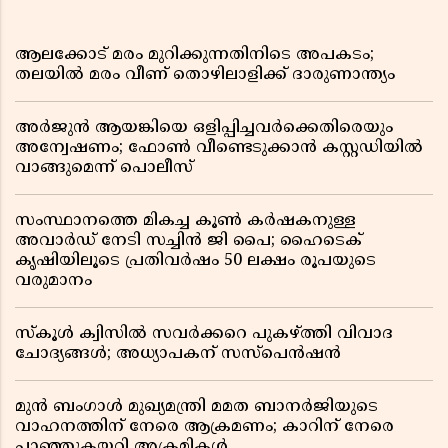
ആലക്കോട് മരം മുറിക്കുന്നതിനിടെ അപകടം;
തലയിൽ മരം വീണ് തൊഴിലാളിക്ക് ദാരുണാന്ത്യം
അർജുൻ ആയങ്കിയെ ഒളിപ്പിച്ചവർക്കെതിരെയും
അന്വേഷണം; ഫോൺ വീണ്ടെടുക്കാൻ കസ്റ്റഡിയിൽ
വാങ്ങുമെന്ന് പൊലീസ്
സംസ്ഥാനത്തെ മികച്ച കൂൺ കർഷകനുള്ള
അവാർഡ് നേടി സച്ചിൻ ജി പൈ; ഹൈടെക്
കൃഷിയിലൂടെ പ്രതിവർഷം 50 ലക്ഷം രൂപയുടെ
വരുമാനം
സ്കൂൾ ക്വിസിൽ സവർക്കറെ പുകഴ്ത്തി വിവാദ
ചോദ്യങ്ങൾ; അധ്യാപകന് സസ്പെൻഷൻ
മുൻ ബംഗാൾ മുഖ്യമന്ത്രി മമത ബാനർജിയുടെ
വാഹനത്തിന് നേരെ ആക്രമണം; കാറിന് നേരെ
പാഞ്ഞുകയറി അക്രമികൾ